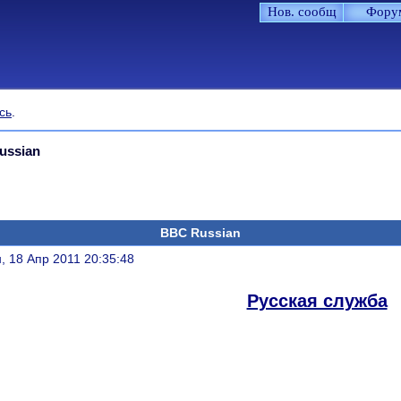
Нов. сообщ
Фору
сь
.
ussian
BBC Russian
литься
, 18 Апр 2011 20:35:48
Русская служба