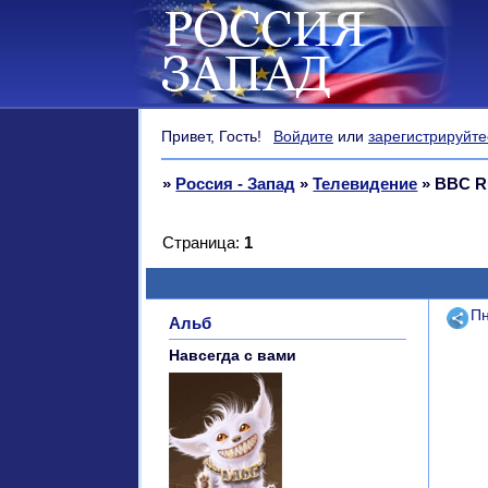
Привет, Гость!
Войдите
или
зарегистрируйте
»
Россия - Запад
»
Телевидение
»
BBC R
Страница:
1
Поде
Пн
Альб
Навсегда с вами