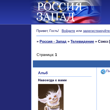
Привет, Гость!
Войдите
или
зарегистрируйте
»
Россия - Запад
»
Телевидение
»
Союз 
Страница:
1
Поде
Пн
Альб
Навсегда с вами