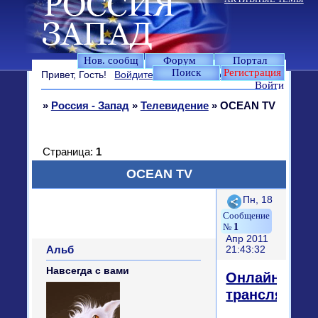
Нов. сообщ
Форум
Портал
Поиск
Регистрация
Привет, Гость!
Войдите
или
зарегистрируйтесь
.
Войти
»
Россия - Запад
»
Телевидение
»
OCEAN TV
Страница:
1
OCEAN TV
Поделиться
Пн, 18
1
Апр 2011
Альб
21:43:32
Навсегда с вами
Онлайн
трансляция