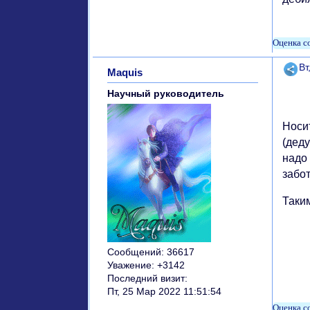
Поде
Вт
Maquis
Научный руководитель
Носи
(деду
надо 
забот
Таки
Сообщений:
36617
Уважение:
+3142
Последний визит:
Пт, 25 Мар 2022 11:51:54