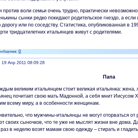
и против воли семьи очень трудно, практически невозможн
нькины сынки редко покидают родительское гнездо, а если 
 дорогу или по соседству. Статистика, опубликованная в 199
ерти тридцатилетних итальянцев живут с родителями.
0
литься
, 19 Апр 2011 08:09:28
Папа
аждым великим итальянцем стоит великая итальянка: жена,
ьянец почитает свою мать Мадонной, а себя мнит Иисусом Х
им всему миру, а в особенности женщинам.
ивительно, что мужчины-итальянцы не могут оторваться от 
т своих сыночков, что те уже не мыслят жизни вне дома. Д
раз в неделю возят мамам свою одежду – стирать и гладить