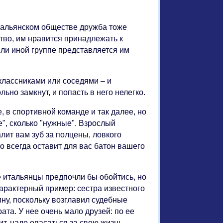
тальянском обществе дружба тоже
тво, им нравится принадлежать к
ли иной группе представляется им
классниками или соседями – и
льно замкнут, и попасть в него нелегко.
, в спортивной команде и так далее, но
е", сколько "нужные". Взрослый
алит вам зуб за полцены, ловкого
то всегда оставит для вас батон вашего
 итальянцы предпочли бы обойтись, но
Характерный пример: сестра известного
ну, поскольку возглавил судебные
та. У нее очень мало друзей: по ее
ит, надо опасаться за свою жизнь.