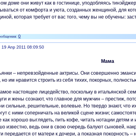
вом доме они живут как в гостинице, уподобляясь тинэйдже
зываться от комфорта и уюта, созданных женщиной, для кот
ной, которая требует от вас того, чему вы не обучены: зас
0
литься
, 19 Апр 2011 08:09:50
Мама
ьянки – непревзойденные актрисы. Они совершенно эмансип
, но им нравится строить из себя тихих, покорных, полнос
самое настоящее лицедейство, поскольку в итальянской се
уги и жены сознают, что главное для мужчин – престиж, по
они сильные, решительные, волевые. Но твердо знают, что 
гут с ними соперничать на великой сцене жизни; самостоят
 как хорошо выглядеть, пить кофе, читать нотации детям и 
шо известно, ведь они в свою очередь балуют сыновей, накр
и передается от матери к дочери, а показная покорность –