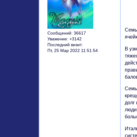
Семь
Сообщений:
36617
ячейк
Уважение:
+3142
Последний визит:
В узк
Пт, 25 Мар 2022 11:51:54
тяже
дейс
прав
балов
Семь
крещ
долг
люди
боль
Итал
сист