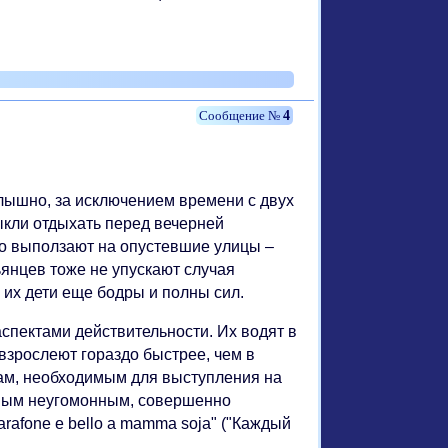
4
слышно, за исключением времени с двух
выкли отдыхать перед вечерней
иво выползают на опустевшие улицы –
ьянцев тоже не упускают случая
и их дети еще бодры и полны сил.
аспектами действительности. Их водят в
взрослеют гораздо быстрее, чем в
кам, необходимым для выступления на
амым неугомонным, совершенно
rafone e bello a mamma soja" ("Каждый