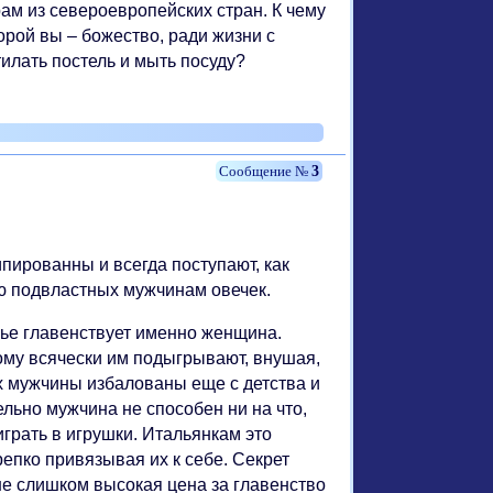
рам из североевропейских стран. К чему
орой вы – божество, ради жизни с
тилать постель и мыть посуду?
3
ированны и всегда поступают, как
тью подвластных мужчинам овечек.
мье главенствует именно женщина.
тому всячески им подыгрывают, внушая,
их мужчины избалованы еще с детства и
ельно мужчина не способен ни на что,
играть в игрушки. Итальянкам это
епко привязывая их к себе. Секрет
 не слишком высокая цена за главенство