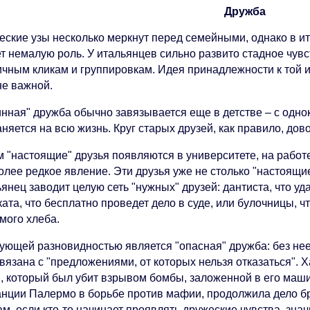
Дружба
еские узы несколько меркнут перед семейными, однако в и
ет немалую роль. У итальянцев сильно развито стадное чувс
ичным кликам и группировкам. Идея принадлежности к той и
не важной.
инная" дружба обычно завязывается еще в детстве – с одно
няется на всю жизнь. Круг старых друзей, как правило, дово
 "настоящие" друзья появляются в университете, на работе
олее редкое явление. Эти друзья уже не столько "настоящи
янец заводит целую сеть "нужных" друзей: дантиста, что уд
ата, что бесплатно проведет дело в суде, или булочницы, ч
мого хлеба.
ующей разновидностью является "опасная" дружба: без нее
вязана с "предложениями, от которых нельзя отказаться". 
и, который был убит взрывом бомбы, заложенной в его маши
анции Палермо в борьбе против мафии, продолжила дело бра
м, если кто-то начинает проявлять дружеские чувства, знач