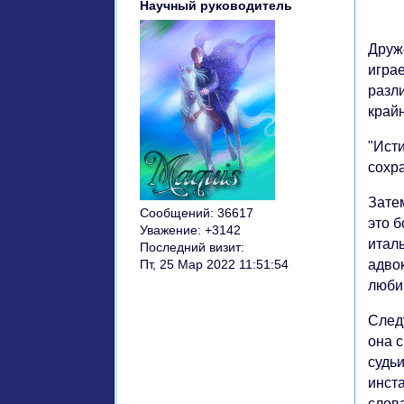
Научный руководитель
Друж
игра
разл
край
"Ист
сохра
Затем
Сообщений:
36617
это б
Уважение:
+3142
италь
Последний визит:
адвок
Пт, 25 Мар 2022 11:51:54
люби
След
она с
судь
инст
слова