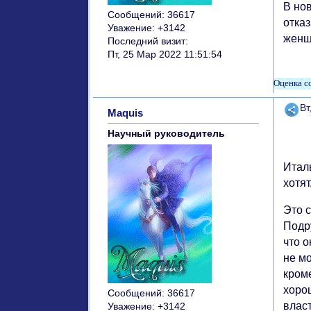
В но
Сообщений:
36617
отка
Уважение:
+3142
женщи
Последний визит:
Пт, 25 Мар 2022 11:51:54
Поде
Вт
Maquis
Научный руководитель
Итал
хотят
Это 
Подр
что 
не мо
кроме
хоро
Сообщений:
36617
власт
Уважение:
+3142