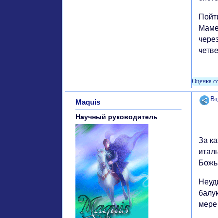
Пойт
Маме
через
четв
Поде
Вт
Maquis
Научный руководитель
За к
итал
Божь
Неуд
балую
мере 