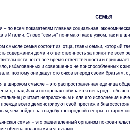
СЕМЬ
я – по всем показателям главная социальная, экономическа
а в Италии. Слово "семья" понимают как в узком, так и в ш
ом смысле семья состоит из: отца, главы семьи, который тв
сть содержания дома и ответственность за принятие всех р
твительности несет все бремя ответственности и принимает
ило, избалованных и совершенно не приспособленных к жизн
али, поэтому они дадут сто очков вперед своим братьям, с
я в широком смысле – это распространенная единица общ
еньях, свадьбах и похоронах собирается весь род – обычн
 итальянец считает непреложным и для его исполнения ниче
 прежде всего демонстрируют свой престиж и благосостоян
ным, чем пойдет на свадьбу троюродной сестры в старом к
ьянская семья – это разветвленный организм покровительс
еме обмена подарками и услугами.