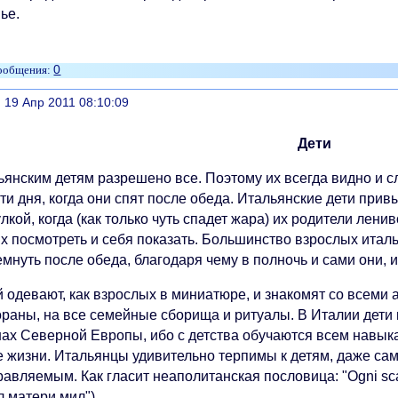
ье.
0
литься
, 19 Апр 2011 08:10:09
Дети
ьянским детям разрешено все. Поэтому их всегда видно и 
ти дня, когда они спят после обеда. Итальянские дети при
лкой, когда (как только чуть спадет жара) их родители лен
их посмотреть и себя показать. Большинство взрослых итал
мнуть после обеда, благодаря чему в полночь и сами они, 
 одевают, как взрослых в миниатюре, и знакомят со всеми 
ораны, на все семейные сборища и ритуалы. В Италии дети 
нах Северной Европы, ибо с детства обучаются всем навы
е жизни. Итальянцы удивительно терпимы к детям, даже с
авляемым. Как гласит неаполитанская пословица: "Ogni sca
 матери мил").