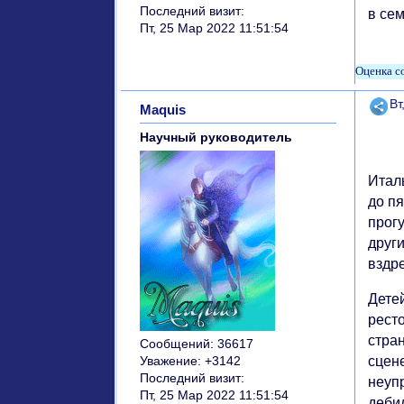
Последний визит:
в сем
Пт, 25 Мар 2022 11:51:54
Поде
Вт
Maquis
Научный руководитель
Итал
до пя
прогу
друг
вздре
Детей
рест
стра
Сообщений:
36617
сцен
Уважение:
+3142
Последний визит:
неупр
Пт, 25 Мар 2022 11:51:54
дебил