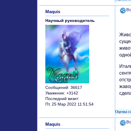
Поде
Вт
Maquis
Научный руководитель
Живо
суще
живо
одной
Итал
сент
отст
жаво
Сообщений:
36617
сдела
Уважение:
+3142
Последний визит:
Пт, 25 Мар 2022 11:51:54
Поде
Вт
Maquis