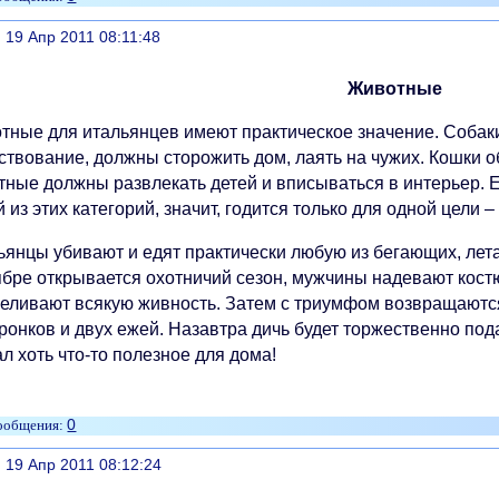
литься
, 19 Апр 2011 08:11:48
Животные
тные для итальянцев имеют практическое значение. Собаки
ствование, должны сторожить дом, лаять на чужих. Кошки о
тные должны развлекать детей и вписываться в интерьер. Е
 из этих категорий, значит, годится только для одной цели –
ьянцы убивают и едят практически любую из бегающих, лет
ябре открывается охотничий сезон, мужчины надевают костю
реливают всякую живность. Затем с триумфом возвращаются
ронков и двух ежей. Назавтра дичь будет торжественно под
л хоть что-то полезное для дома!
0
литься
, 19 Апр 2011 08:12:24