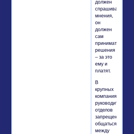
должен
спрашивать
мнения,
он
должен
сам
принимать
решения
– за это
ему и
платят.
В
крупных
компаниях
руководителям
отделов
запрещено
общаться
между