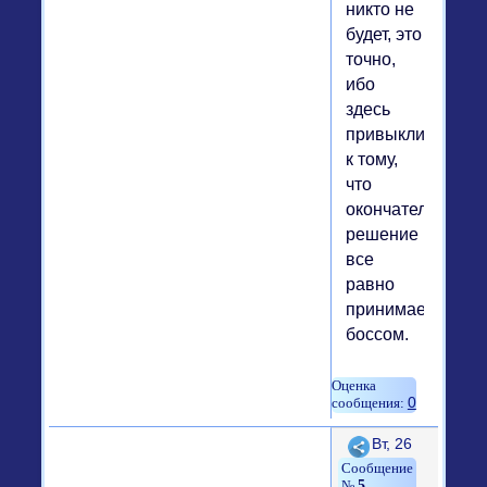
никто не
будет, это
точно,
ибо
здесь
привыкли
к тому,
что
окончательное
решение
все
равно
принимается
боссом.
0
Поделиться
Вт, 26
5