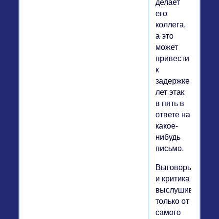
делает
его
коллега,
а это
может
привести
к
задержке
лет этак
в пять в
ответе на
какое-
нибудь
письмо.
Выговоры
и критика
выслушиваются
только от
самого