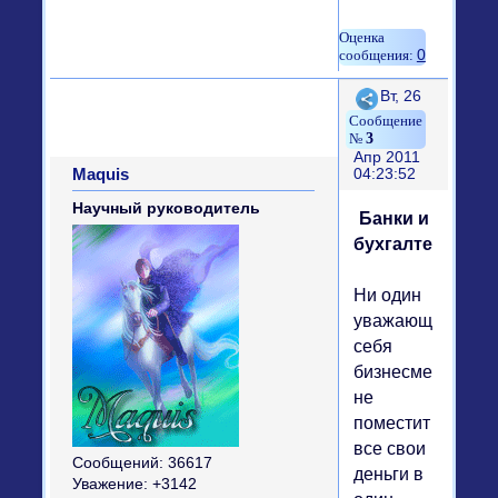
0
Поделиться
Вт, 26
3
Апр 2011
Maquis
04:23:52
Научный руководитель
Банки и
бухгалтерия
Ни один
уважающий
себя
бизнесмен
не
поместит
все свои
Сообщений:
36617
деньги в
Уважение:
+3142