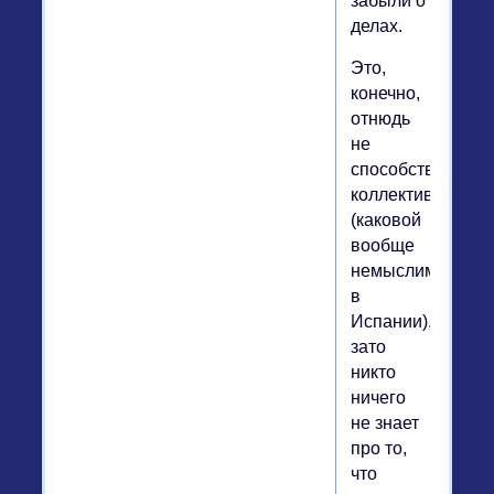
забыли о
делах.
Это,
конечно,
отнюдь
не
способствует
коллективизму
(каковой
вообще
немыслим
в
Испании),
зато
никто
ничего
не знает
про то,
что