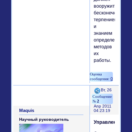
вооружиться
бесконечным
терпением
и
знанием
определенных
методов
их
работы.
0
Поделиться
Вт, 26
2
Апр 2011
Maquis
04:23:19
Научный руководитель
Управленцы