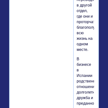
в другой
отдел,
где они и
проторчат
благополучно
всю
жизнь на
одном
месте.
В
бизнесе
в
Испании
родственные
отношения,
долголетняя
дружба и
преданность