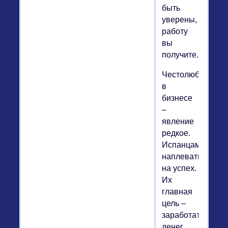
быть
уверены,
работу
вы
получите.
Честолюбие
в
бизнесе
–
явление
редкое.
Испанцам
наплевать
на успех.
Их
главная
цель –
заработать
денег