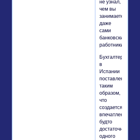
не узнал,
чем вы
занимаетесь,
даже
сами
банковские
работники.
Бухгалтерия
в
Испании
поставлена
таким
образом,
что
создается
впечатление,
будто
достаточно
одного