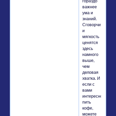
гораздо
важнее
ума и
знаний.
Сговорчивость
и
мягкость
ценятся
здесь
намного
выше,
чем
деловая
хватка. И
если с
вами
интересно
пить
кофе,
можете