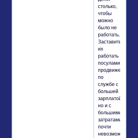
столько,
чтобы
можно
было не
работать.
Заставить
их
работать
посулами
продвижения
по
службе с
большей
зарплатой,
но и с
большими
затратами,
почти
невозможно.