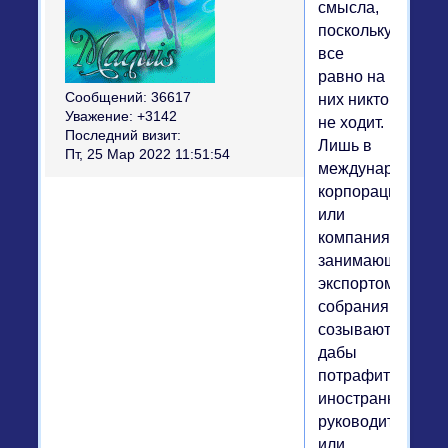
смысла,
поскольку
все
равно на
Сообщений:
36617
них никто
Уважение:
+3142
не ходит.
Последний визит:
Лишь в
Пт, 25 Мар 2022 11:51:54
международных
корпорациях
или
компаниях,
занимающихся
экспортом,
собрания
созываются,
дабы
потрафить
иностранным
руководителям
или