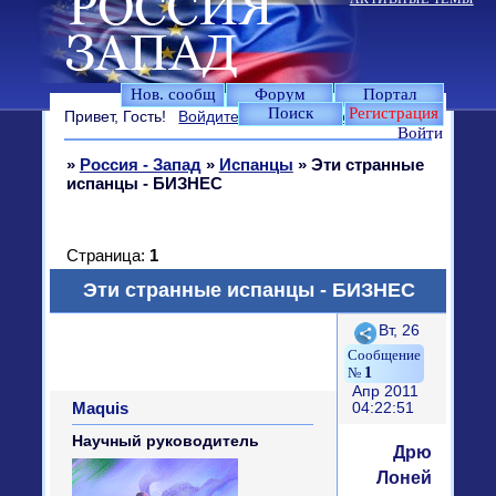
Нов. сообщ
Форум
Портал
Поиск
Регистрация
Привет, Гость!
Войдите
или
зарегистрируйтесь
.
Войти
»
Россия - Запад
»
Испанцы
»
Эти странные
испанцы - БИЗНЕС
Страница:
1
Эти странные испанцы - БИЗНЕС
Поделиться
Вт, 26
1
Апр 2011
Maquis
04:22:51
Научный руководитель
Дрю
Лоней