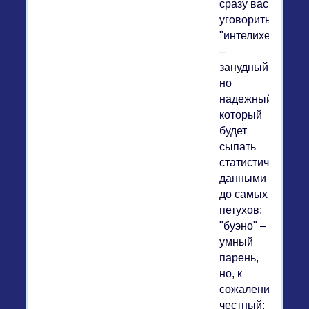
сразу вас
уговорить;
"интелихенте"
–
занудный,
но
надежный,
который
будет
сыпать
статистическими
данными
до самых
петухов;
"буэно" –
умный
парень,
но, к
сожалению,
честный;