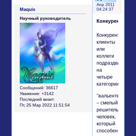
Апр 2011
Maquis
04:24:37
Научный руководитель
Конкуренты
Конкуренты,
клиенты
или
коллеги
подразделяются
на
четыре
категории:
Сообщений:
36617
Уважение:
+3142
"вальенте"
Последний визит:
– смелый
Пт, 25 Мар 2022 11:51:54
решительный
человек,
который
способен