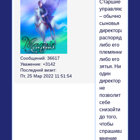
Старшие
управляющие
– обычно
сыновья
директора-
распорядителя,
либо его
племянники,
Сообщений:
36617
либо его
Уважение:
+3142
зятья. Ни
Последний визит:
один
Пт, 25 Мар 2022 11:51:54
директор
не
позволит
себе
снизойти
до того,
чтобы
спрашивать
мнение