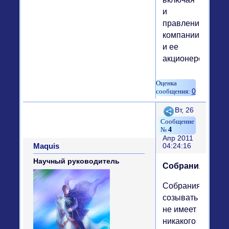
и
правление
компании,
и ее
акционеров.
0
Поделиться
Вт, 26
4
Апр 2011
Maquis
04:24:16
Научный руководитель
Собрания
Собрания
созывать
не имеет
никакого