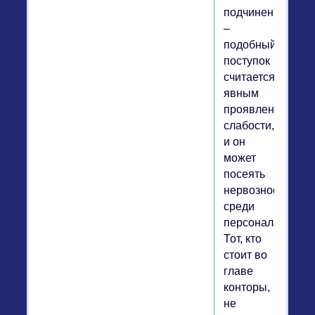
подчиненного
–
подобный
поступок
считается
явным
проявлением
слабости,
и он
может
посеять
нервозность
среди
персонала.
Тот, кто
стоит во
главе
конторы,
не