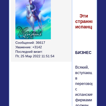
Эти
странные
испанцы
Сообщений:
36617
Уважение:
+3142
Последний визит:
БИЗНЕС
Пт, 25 Мар 2022 11:51:54
Всякий,
вступающий
в
переговоры
с
испанскими
фирмами,
должен