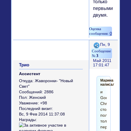
только
первыми
двумя.
0
Поделиться
Пн, 9
3
Май 2011
Трио
17:01:47
Ассистент
Марина
Откуда:
Жаворонки- "Новый
написал(а):
Свет"
и
Сообщений:
2886
Пол:
Женский
Google
Уважение:
+98
Chrom
Последний визит:
стоят,
Вс, 9 Фев 2014 11:37:08
пользуюсь
Награды:
только
первыми