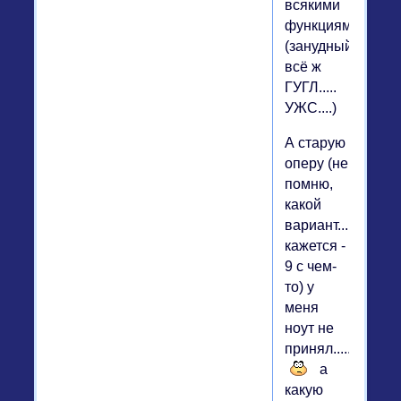
всякими
функциями.....
(занудный
всё ж
ГУГЛ.....
УЖС....)
А старую
оперу (не
помню,
какой
вариант....
кажется -
9 с чем-
то) у
меня
ноут не
принял.....
а
какую