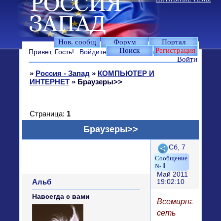
Нов. сообщ
Форум
Портал
Поиск
Регистрация
Привет, Гость!
Войдите
или
зарегистрируйтесь
.
Войти
»
Россия - Запад
»
КОМПЬЮТЕР И
ИНТЕРНЕТ
»
Браузеры>>
Страница:
1
Браузеры>>
Поделиться
Сб, 7
1
Май 2011
Альб
19:02:10
Навсегда с вами
Всемирная
сеть