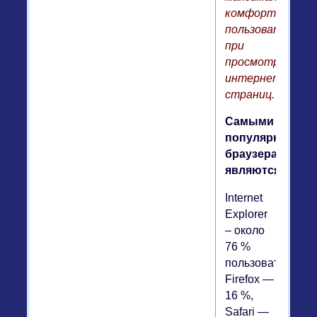
комфорта
пользователей
при
просмотре
интернет-
страниц.
Самыми
популярными
браузерами
являются:
Internet
Explorer
– около
76 %
пользователей,
Firefox —
16 %,
Safari —