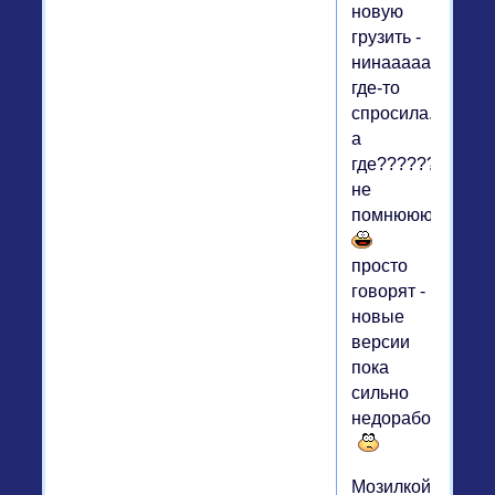
новую
грузить -
нинаааааааю......
где-то
спросила...
а
где??????
не
помнююююююю...
просто
говорят -
новые
версии
пока
сильно
недоработанные...
Мозилкой