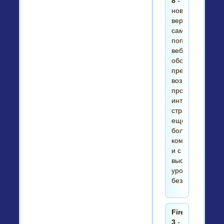
8
-
новая
версия
самого
популярного
веб-
обозревателя,
предоставляю
возможность
просматривать
интернет-
страницы
еще
более
комфортно
и с
высоким
уровнем
безопасности.
Firefox
3
-