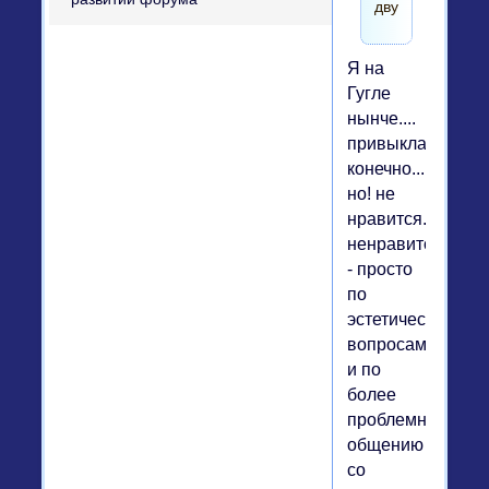
двумя.
Я на
Гугле
нынче....
привыкла,
конечно....
но! не
нравится...
ненравится
- просто
по
эстетическим
вопросам
и по
более
проблемному
общению
со