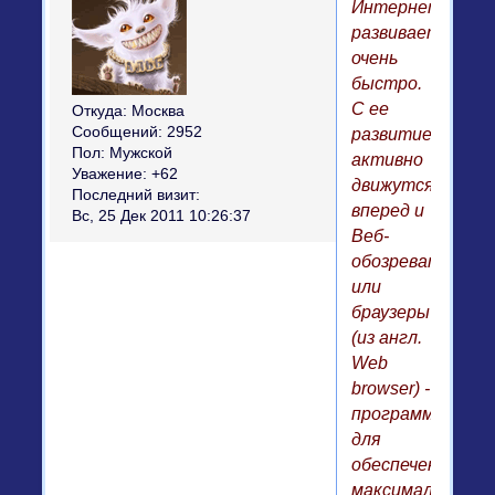
Интернет
развивается
очень
быстро.
С ее
Откуда:
Москва
Сообщений:
2952
развитием
Пол:
Мужской
активно
Уважение:
+62
движутся
Последний визит:
вперед и
Вс, 25 Дек 2011 10:26:37
Веб-
обозреватели
или
браузеры
(из англ.
Web
browser) -
программы
для
обеспечения
максимального