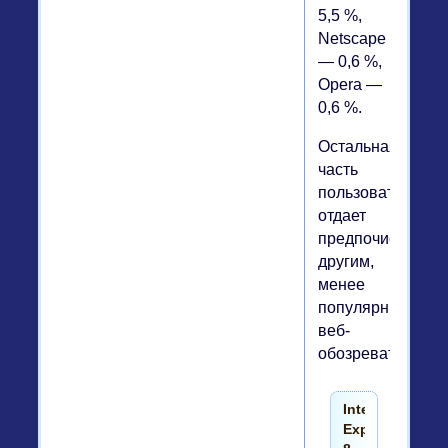
5,5 %,
Netscape
— 0,6 %,
Opera —
0,6 %.
Остальная
часть
пользователей
отдает
предпочиение
другим,
менее
популярным
веб-
обозревателям.
Internet
Explorer