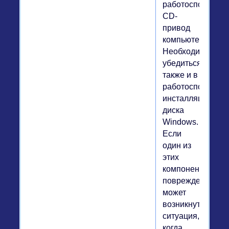
работоспособны
CD-
привод
компьютера.
Необходимо
убедиться
также и в
работоспособнос
инсталляционног
диска
Windows.
Если
один из
этих
компонентов
поврежден,
может
возникнуть
ситуация,
когда