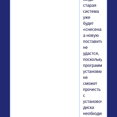
старая
система
уже
будет
«снесена»
а новую
поставить
не
удастся,
поскольку
программа
установки
не
сможет
прочесть
с
установочного
диска
необходимые