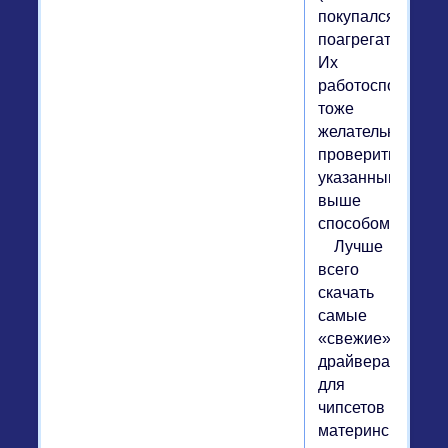
покупался
поагрегатно).
Их
работоспособнос
тоже
желательно
проверить
указанным
выше
способом.
Лучше
всего
скачать
самые
«свежие»
драйвера
для
чипсетов
материнской