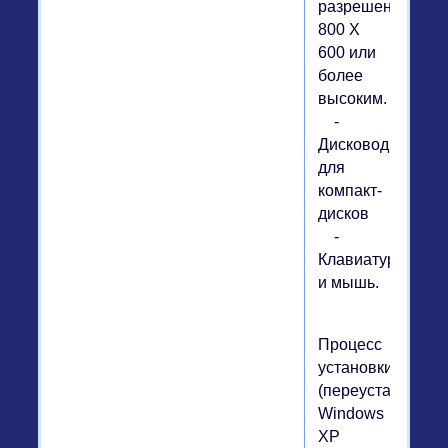
разрешением
800 X
600 или
более
высоким.
-
Дисковод
для
компакт-
дисков
-
Клавиатура
и мышь.
Процесс
установки
(переустановки)
Windows
XP