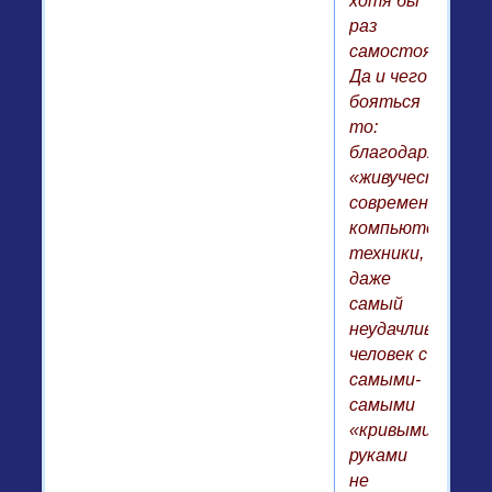
хотя бы
раз
самостоятельно
Да и чего
бояться
то:
благодаря
«живучести»
современной
компьютерной
техники,
даже
самый
неудачливый
человек с
самыми-
самыми
«кривыми»
руками
не