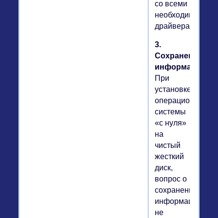
со всеми
необходимыми
драйверами).
3.
Сохранение
информации.
При
установке
операционной
системы
«с нуля»
на
чистый
жесткий
диск,
вопрос о
сохранении
информации
не