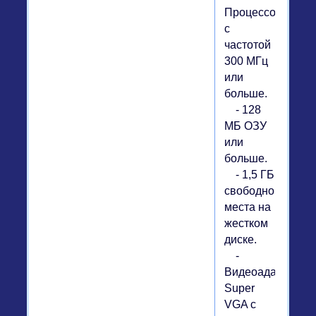
Процессор
с
частотой
300 МГц
или
больше.
- 128
МБ ОЗУ
или
больше.
- 1,5 ГБ
свободного
места на
жестком
диске.
-
Видеоадаптер
Super
VGA с