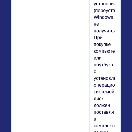
установить
(переустановить)
Windows
не
получится.
При
покупке
компьютера
или
ноутбука
с
установленной
операционной
системой,
диск
должен
поставляться
в
комплекте