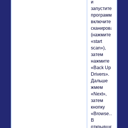
и
запустите
программу,
включите
сканирование
(нажмите
«start
scan»),
затем
нажмите
«Back Up
Drivers».
Дальше
жмем
«Next»,
затем
кнопку
«Browse…».
В
открывшемся