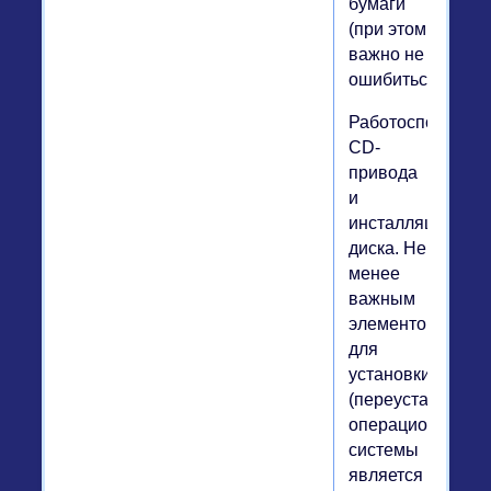
бумаги
(при этом
важно не
ошибиться).
Работоспособнос
CD-
привода
и
инсталляционног
диска. Не
менее
важным
элементом
для
установки
(переустановки)
операционной
системы
является