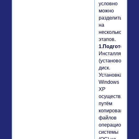
условно
можно
разделить
на
несколько
этапов.
1.Подготовка
Инсталляционны
(установочный)
диск.
Установка
Windows
XP
осуществляется
путём
копирования
файлов
операционной
системы