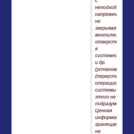
с
неподходящим
напряжением,
не
закрывая
вентиляционны
отверстия
в
системнике
и др.
(установка
(переустановка)
операционной
системы
этого не
подразумевает).
Ценная
информация,
хранящаяся
на