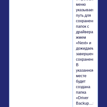
меню
указываем
путь для
сохранения
папок с
драйверами,
жмем
«Next» и
дожидаемся
завершения
сохранения.
В
указанном
месте
будет
создана
папка
«Driver
Backup…»