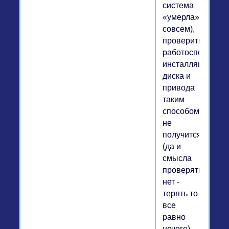
система
«умерла»
совсем),
проверить
работоспособнос
инсталляционног
диска и
привода
таким
способом
не
получится
(да и
смысла
проверять
нет -
терять то
все
равно
нечего).