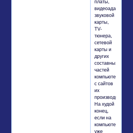
платы,
видеоадаптера,
звуковой
карты,
TV-
тюнера,
сетевой
карты и
других
составных
частей
компьютера
с сайтов
их
производителей.
На худой
конец,
если на
компьютере
уже