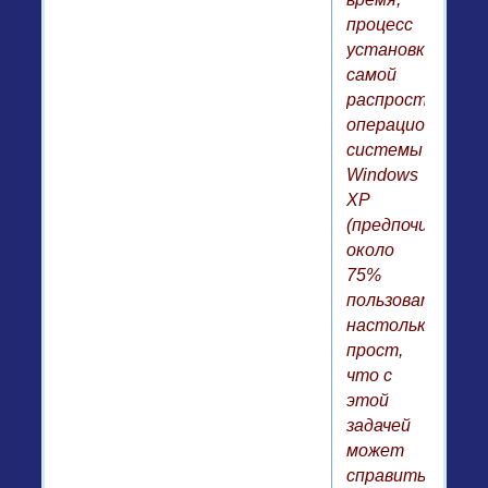
процесс
установки
самой
распространенн
операционной
системы
Windows
XP
(предпочитают
около
75%
пользователей)
настолько
прост,
что с
этой
задачей
может
справиться