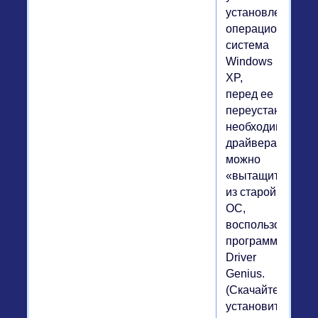
установлена
операционная
система
Windows
XP,
перед ее
переустановкой
необходимые
драйвера
можно
«вытащить»
из старой
ОС,
воспользовавши
программой
Driver
Genius.
(Скачайте,
установите