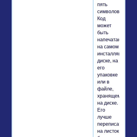
пять
символов).
Код
может
быть
напечатан
на самом
инсталляционно
диске, на
его
упаковке
или в
файле,
хранящемся
на диске.
Его
лучше
переписать
на листок