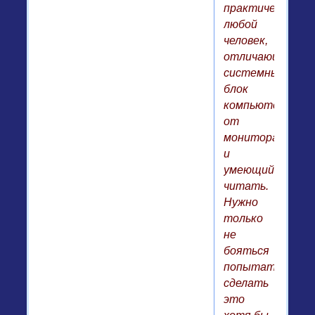
практически
любой
человек,
отличающий
системный
блок
компьютера
от
монитора
и
умеющий
читать.
Нужно
только
не
бояться
попытаться
сделать
это