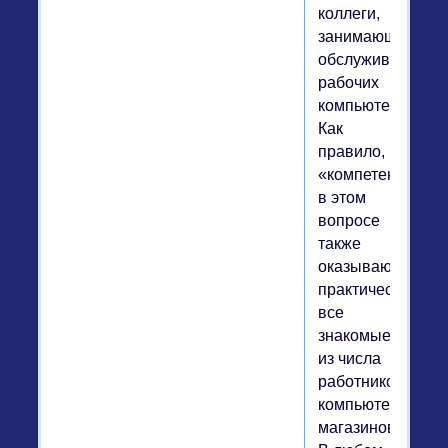
коллеги,
занимающиеся
обслуживанием
рабочих
компьютеров.
Как
правило,
«компетентными
в этом
вопросе
также
оказываются
практически
все
знакомые
из числа
работников
компьютерных
магазинов.