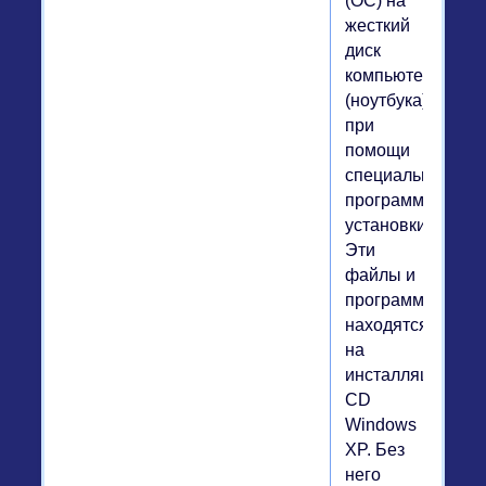
(ОС) на
жесткий
диск
компьютера
(ноутбука)
при
помощи
специальной
программы
установки.
Эти
файлы и
программа
находятся
на
инсталляционно
CD
Windows
XP. Без
него