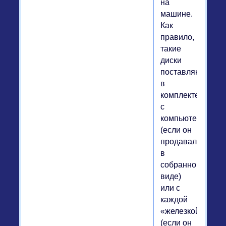
на
машине.
Как
правило,
такие
диски
поставляются
в
комплекте
с
компьютером
(если он
продавался
в
собранном
виде)
или с
каждой
«железкой»
(если он