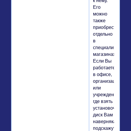
к нему.
Его
можно
также
приобрести
отдельно
в
специализирова
магазинах.
Если Вы
работаете
в офисе,
организации
или
учреждении,
где взять
установочный
диск Вам
наверняка
подскажут