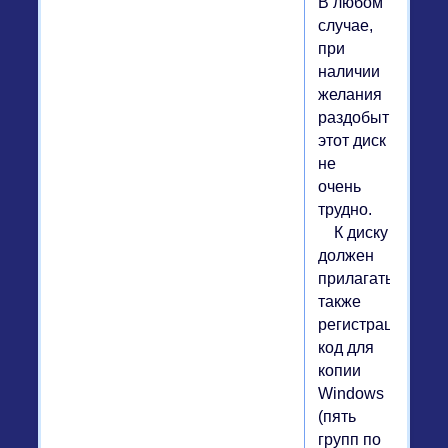
В любом
случае,
при
наличии
желания
раздобыть
этот диск
не
очень
трудно.
К диску
должен
прилагаться
также
регистрационны
код для
копии
Windows
(пять
групп по