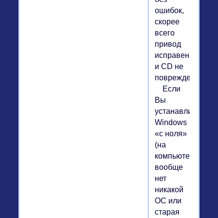
ошибок,
скорее
всего
привод
исправен
и CD не
поврежден.
Если
Вы
устанавливаете
Windows
«с ноля»
(на
компьютере
вообще
нет
никакой
ОС или
старая