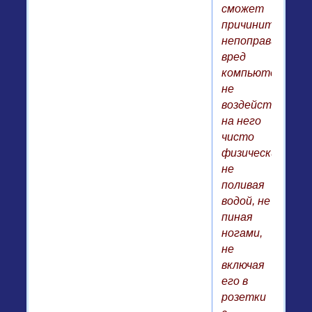
сможет
причинить
непоправимый
вред
компьютеру,
не
воздействуя
на него
чисто
физически:
не
поливая
водой, не
пиная
ногами,
не
включая
его в
розетки