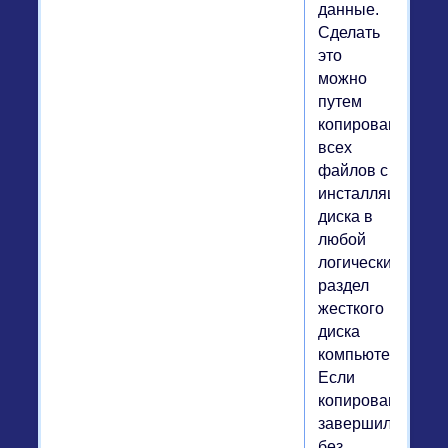
данные.
Сделать
это
можно
путем
копирования
всех
файлов с
инсталляционног
диска в
любой
логический
раздел
жесткого
диска
компьютера.
Если
копирование
завершилось
без