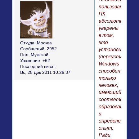
пользователи
ПК
абсолютно
уверены
в том,
что
Откуда:
Москва
Сообщений:
2952
установить
Пол:
Мужской
(переустановит
Уважение:
+62
Windows
Последний визит:
способен
Вс, 25 Дек 2011 10:26:37
только
человек,
имеющий
соответствующ
образование
и
определенный
опыт.
Ради