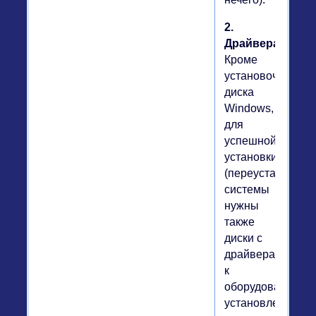
2.
Драйвера.
Кроме
установочного
диска
Windows,
для
успешной
установки
(переустановки)
системы
нужны
также
диски с
драйверами
к
оборудованию,
установленному