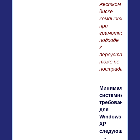
жестком
диске
компьютера,
при
грамотном
подходе
к
переустановке
тоже не
пострадает.
Минимальные
системные
требования
для
Windows
XP
следующие:
-