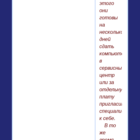
этого
они
готовы
на
несколько
дней
сдать
компьютер
в
сервисный
центр
или за
отдельную
плату
пригласить
специалиста
к себе.
В то
же
время,