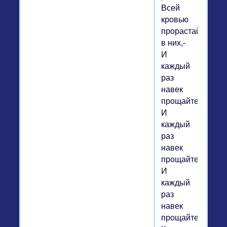
Всей
кровью
прорастайте
в них,-
И
каждый
раз
навек
прощайтесь!
И
каждый
раз
навек
прощайтесь!
И
каждый
раз
навек
прощайтесь!