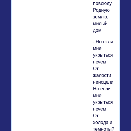
повсюду
Родную
землю,
милый
дом.
- Но если
мне
укрыться
нечем
От
жалости
неисцелимой,
Но если
мне
укрыться
нечем
От
холода и
темноты?