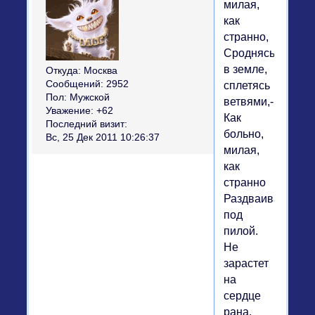
милая,
как
странно,
Сроднясь
в земле,
Откуда:
Москва
Сообщений:
2952
сплетясь
Пол:
Мужской
ветвями,-
Уважение:
+62
Как
Последний визит:
больно,
Вс, 25 Дек 2011 10:26:37
милая,
как
странно
Раздваиваться
под
пилой.
Не
зарастет
на
сердце
рана,