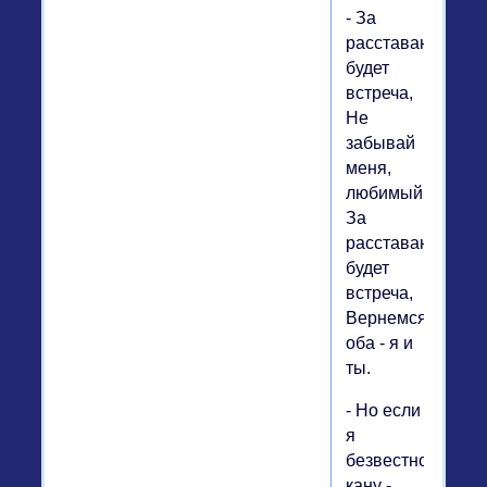
- За
расставаньем
будет
встреча,
Не
забывай
меня,
любимый,
За
расставаньем
будет
встреча,
Вернемся
оба - я и
ты.
- Но если
я
безвестно
кану -