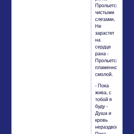
Прольется
чистыми
слезами,
Не
зарастет
на
сердце
рана -
Прольется
пламенной
смолой.
- Пока
жива, с
тобой я
буду -
Душа и
кровь
нераздвоимы,-
Пока