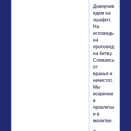
Доверчиво
идем на
эшафот,
На
исповедь,
на
проповедь,
на битву.
Спиваясь
от
вранья и
нечистот,
Мы
искренни
в
проклятье
и в
молитве.