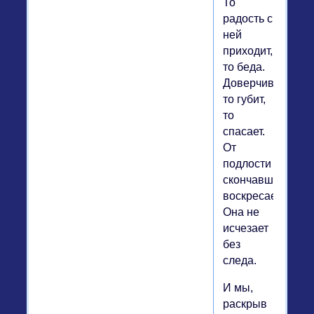
То
радость с
ней
приходит,
то беда.
Доверчивость
то губит,
то
спасает.
От
подлости
скончавшись,
воскресает:
Она не
исчезает
без
следа.
И мы,
раскрыв