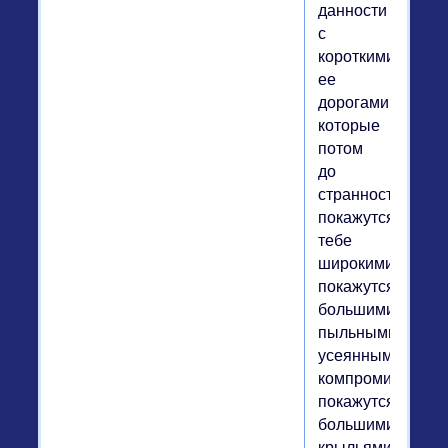
данности
с
короткими
ее
дорогами,
которые
потом
до
странности
покажутся
тебе
широкими,
покажутся
большими,
пыльными,
усеянными
компромиссами,
покажутся
большими
крыльями,