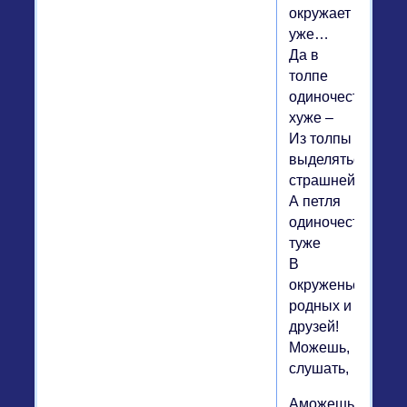
окружает
уже…
Да в
толпе
одиночество
хуже –
Из толпы
выделяться
страшней,
А петля
одиночества
туже
В
окруженье
родных и
друзей!
Можешь,
слушать,
Аможешь,