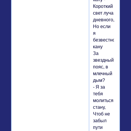
Короткий
свет луча
дневного,-
Но если
я
безвестно
кану
За
звездный
пояс, в
млечный
дым?
- Я за
тебя
молиться
стану,
Чтоб не
забыл
пути