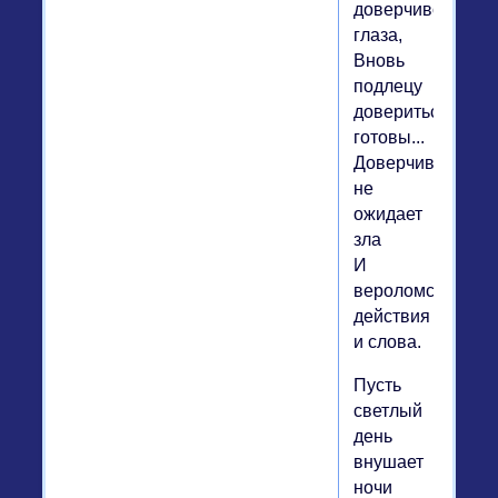
доверчиво
глаза,
Вновь
подлецу
довериться
готовы...
Доверчивость
не
ожидает
зла
И
вероломства
действия
и слова.
Пусть
светлый
день
внушает
ночи