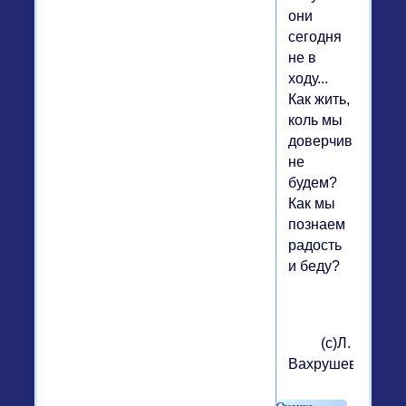
они
сегодня
не в
ходу...
Как жить,
коль мы
доверчивы
не
будем?
Как мы
познаем
радость
и беду?
(с)Л.
Вахрушева