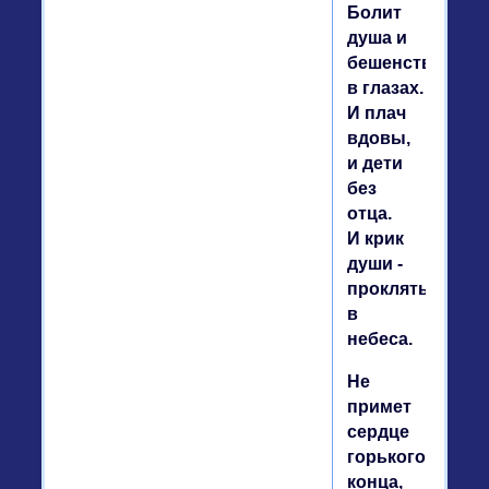
Болит
душа и
бешенство
в глазах.
И плач
вдовы,
и дети
без
отца.
И крик
души -
проклятья
в
небеса.
Не
примет
сердце
горького
конца,