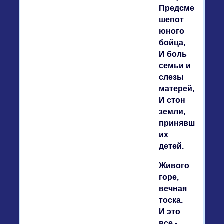
Предсмертный
шепот
юного
бойца,
И боль
семьи и
слезы
матерей,
И стон
земли,
принявшей
их
детей.
Живого
горе,
вечная
тоска.
И это
все -