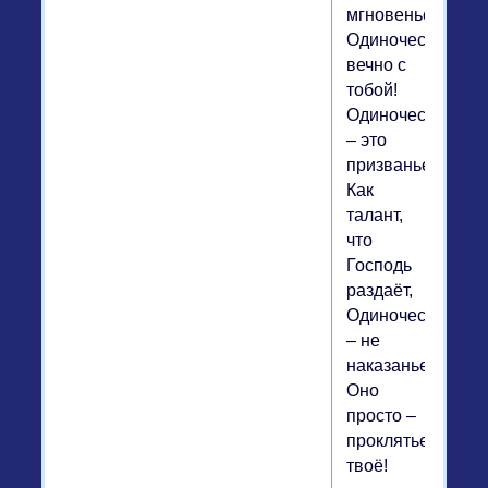
мгновенье,
Одиночество
вечно с
тобой!
Одиночество
– это
призванье,
Как
талант,
что
Господь
раздаёт,
Одиночество
– не
наказанье,
Оно
просто –
проклятье
твоё!