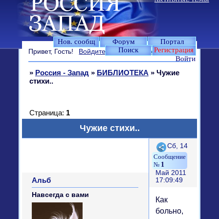
Нов. сообщ
Форум
Портал
Поиск
Регистрация
Привет, Гость!
Войдите
или
зарегистрируйтесь
.
Войти
»
Россия - Запад
»
БИБЛИОТЕКА
»
Чужие
стихи..
Страница:
1
Чужие стихи..
Поделиться
Сб, 14
1
Май 2011
Альб
17:09:49
Навсегда с вами
Как
больно,