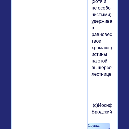
(хотя и
не особо
чистыми),
удерживающими
в
равновесии
твои
хромающие
истины
на этой
выщербленной
лестнице.
(с)Иосиф
Бродский.