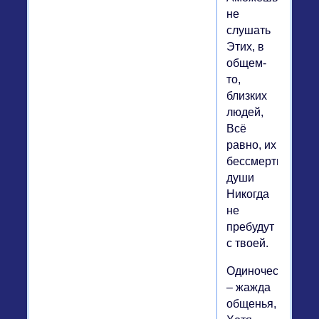
не
слушать
Этих, в
общем-
то,
близких
людей,
Всё
равно, их
бессмертные
души
Никогда
не
пребудут
с твоей.
Одиночество
– жажда
общенья,