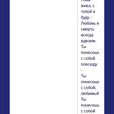
жива, с
тобой я
буду -
Любовь и
смерть
всегда
вдвоем.
Ты
понесешь
с собой
повсюду
-
Ты
понесешь
с собой,
любимый,-
Ты
понесешь
с собой