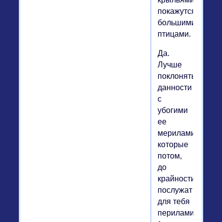
покажутся
большими
птицами.
Да.
Лучше
поклоняться
данности
с
убогими
ее
мерилами,
которые
потом,
до
крайности,
послужат
для тебя
перилами