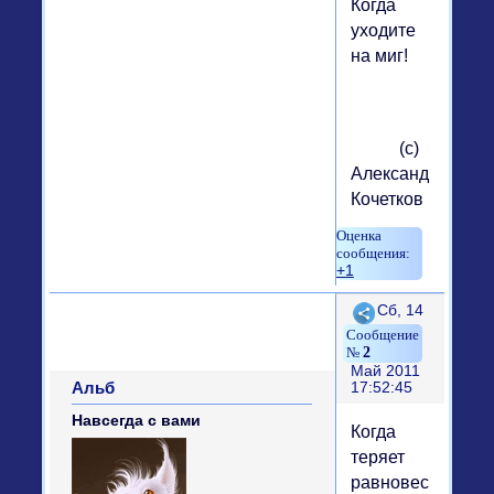
Когда
уходите
на миг!
(с)
Александр
Кочетков
+1
Поделиться
Сб, 14
2
Май 2011
Альб
17:52:45
Навсегда с вами
Когда
теряет
равновесие