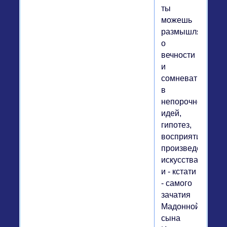
ты
можешь
размышлять
о
вечности
и
сомневаться
в
непорочности
идей,
гипотез,
восприятия
произведения
искусства
и - кстати
- самого
зачатия
Мадонной
сына