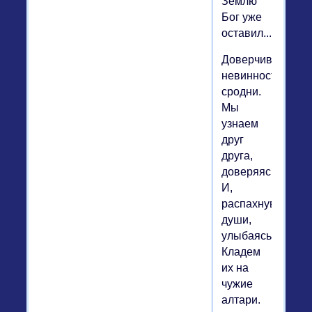
Землю
Бог уже
оставил...
Доверчивость
невинности
сродни.
Мы
узнаем
друг
друга,
доверяясь
И,
распахнувши
души,
улыбаясь,
Кладем
их на
чужие
алтари.