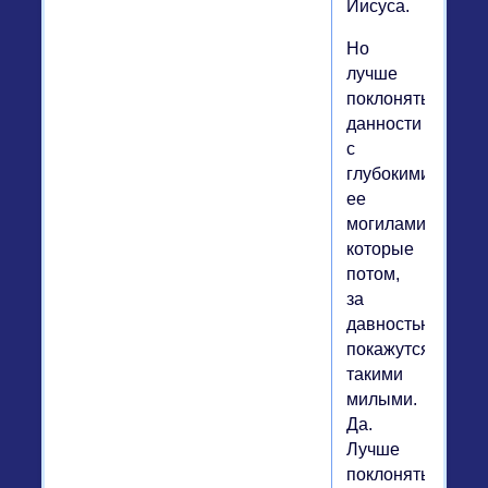
Иисуса.
Но
лучше
поклоняться
данности
с
глубокими
ее
могилами,
которые
потом,
за
давностью,
покажутся
такими
милыми.
Да.
Лучше
поклоняться