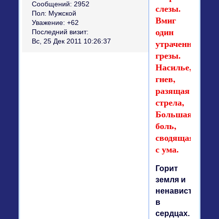
Сообщений:
2952
слезы.
Пол:
Мужской
Вмиг
Уважение:
+62
один
Последний визит:
утраченные
Вс, 25 Дек 2011 10:26:37
грезы.
Насилье,
гнев,
разящая
стрела,
Большая
боль,
сводящая
с ума.
Горит
земля и
ненависть
в
сердцах.