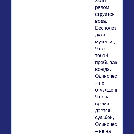
Хотя
рядом
струится
вода,
Бесполезности
духа
мученья,
Что с
тобой
пребывают
всегда.
Одиночество
– не
отчужденье,
Что на
время
даётся
судьбой,
Одиночество
– не на