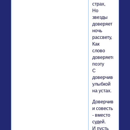
страх,
Но
звезды
доверяет
ночь
рассвету,
Как
слово
доверяется
поэту
С
доверчивой
улыбкой
на устах.
Доверчивость
и совесть
- вместо
судей.
И пусть