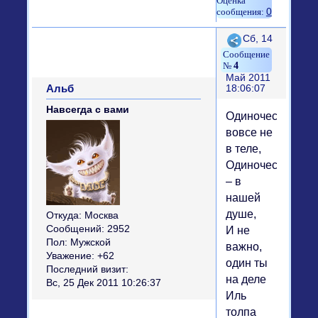
0
Поделиться
Сб, 14
4
Май 2011
Альб
18:06:07
Навсегда с вами
Одиночество
вовсе не
в теле,
Одиночество
– в
нашей
душе,
Откуда:
Москва
Сообщений:
2952
И не
Пол:
Мужской
важно,
Уважение:
+62
один ты
Последний визит:
на деле
Вс, 25 Дек 2011 10:26:37
Иль
толпа