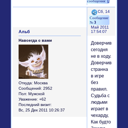
0
Поделиться
Сб, 14
3
Май 2011
Альб
17:54:07
Навсегда с вами
Доверчивость
сегодня
не в ходу.
Доверчивость
странна
в игре
без
Откуда:
Москва
Сообщений:
2952
правил.
Пол:
Мужской
Судьба с
Уважение:
+62
людьми
Последний визит:
играет в
Вс, 25 Дек 2011 10:26:37
чехарду,
Как будто