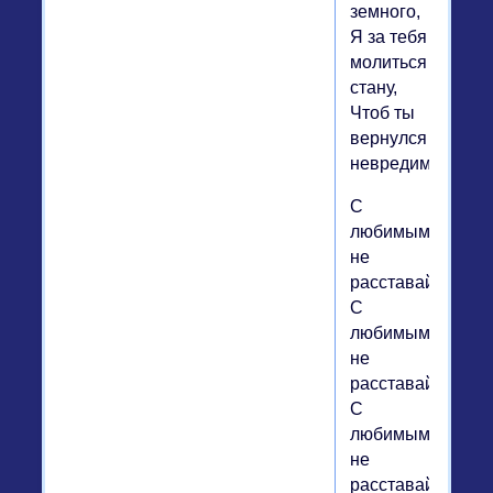
земного,
Я за тебя
молиться
стану,
Чтоб ты
вернулся
невредим.
С
любимыми
не
расставайтесь!
С
любимыми
не
расставайтесь!
С
любимыми
не
расставайтесь!