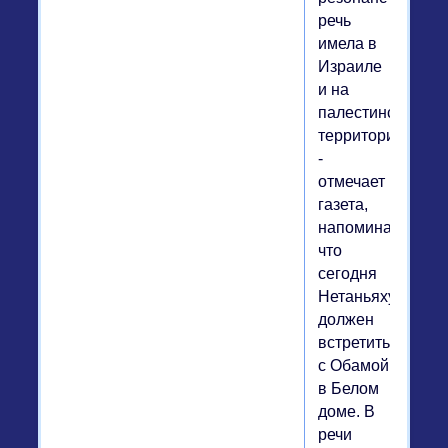
речь
имела в
Израиле
и на
палестинских
территориях",
-
отмечает
газета,
напоминая,
что
сегодня
Нетаньяху
должен
встретиться
с Обамой
в Белом
доме. В
речи