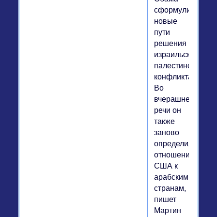
сформулировал
новые
пути
решения
израильско-
палестинского
конфликта.
Во
вчерашней
речи он
также
заново
определил
отношение
США к
арабским
странам,
пишет
Мартин