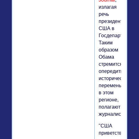
излагая
речь
президента
США в
Госдепартаменте
Таким
образом
Обама
стремится
опередить
исторические
перемены
в этом
регионе,
полагают
журналисты.
"США
приветствуют