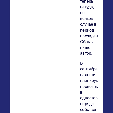
теперь
некуда,
во
всяком
случае в
период
президентства
Обамы,
пишет
автор.
В
сентябре
палестинцы
планируют
провозгласить
в
одностороннем
порядке
собственное