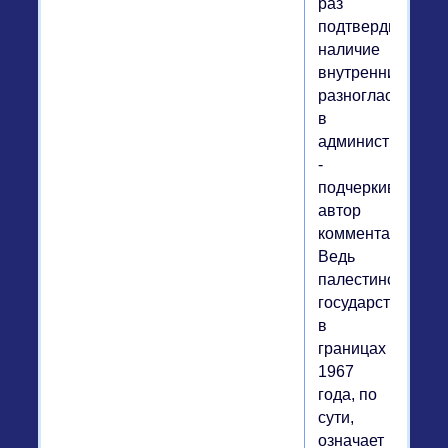
раз
подтвердил
наличие
внутренних
разногласий
в
администрации",
-
подчеркивает
автор
комментария.
Ведь
палестинское
государство
в
границах
1967
года, по
сути,
означает