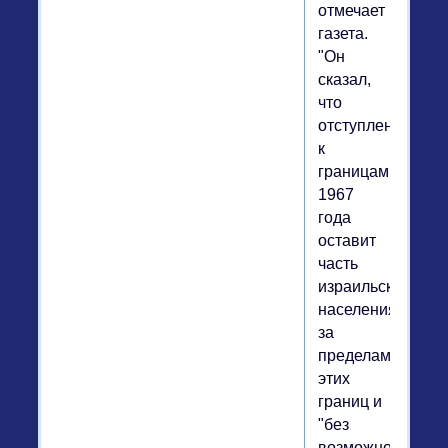
отмечает
газета.
"Он
сказал,
что
отступление
к
границам
1967
года
оставит
часть
израильского
населения
за
пределами
этих
границ и
"без
возможности