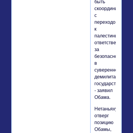
быть
скоординирован
с
переходом
к
палестинцам
ответственности
за
безопасность
в
суверенном
демилитаризова
государстве",
- заявил
Обама.
Нетаньяху
отверг
позицию
Обамы,