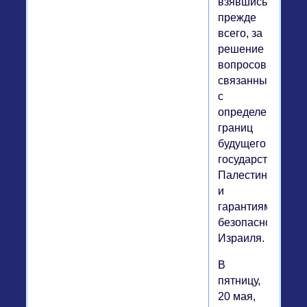
взявшись,
прежде
всего, за
решение
вопросов,
связанных
с
определением
границ
будущего
государства
Палестина
и
гарантиями
безопасности
Израиля.
В
пятницу,
20 мая,