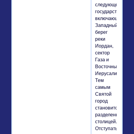
следующее:
государство,
включающее
Западный
берег
реки
Иордан,
сектор
Газа и
Восточный
Иерусалим.
Тем
самым
Святой
город
становится
разделенной
столицей.
Отступать