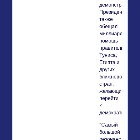
демонстраций.
Президент
также
обещал
миллиардную
помощь
правительствам
Туниса,
Египта и
других
ближневосточны
стран,
желающим
перейти
к
демократии.
"Самый
большой
резонанс