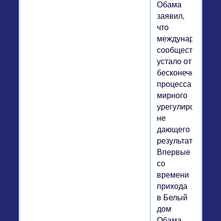
Обама
заявил,
что
международное
сообщество
устало от
бесконечного
процесса
мирного
урегулирования,
не
дающего
результатов.
Впервые
со
времени
прихода
в Белый
дом
Обама