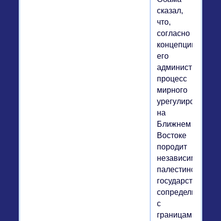
сказал,
что,
согласно
концепции
его
администрации,
процесс
мирного
урегулирования
на
Ближнем
Востоке
породит
независимое
палестинское
государство,
сопредельное
с
границами