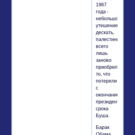
1967
года -
небольшое
утешение:
дескать,
палестинцы
всего
лишь
заново
приобрели
то, что
потеряли
с
окончанием
президентского
срока
Буша.
Барак
Обама