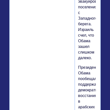
эвакуировать
поселения
с
Западного
берега.
Израиль
счел, что
Обама
зашел
слишком
далеко.
Президент
Обама
пообещал
поддержать
демократические
восстания
в
арабских