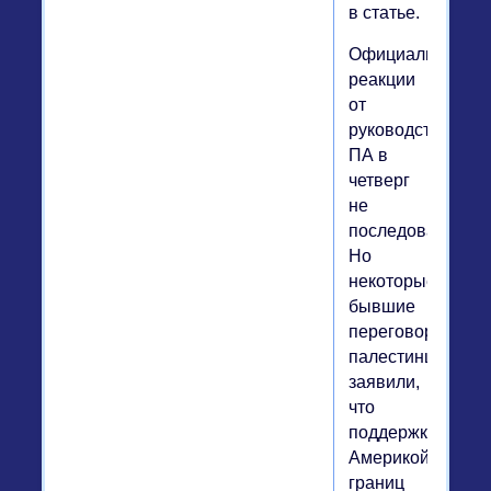
в статье.
Официальной
реакции
от
руководства
ПА в
четверг
не
последовало.
Но
некоторые
бывшие
переговорщики
палестинцев
заявили,
что
поддержка
Америкой
границ