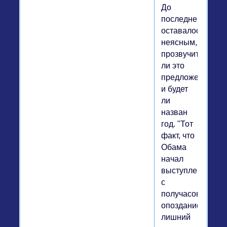
До
последнего
оставалось
неясным,
прозвучит
ли это
предложение
и будет
ли
назван
год. "Тот
факт, что
Обама
начал
выступление
с
получасовым
опозданием,
лишний