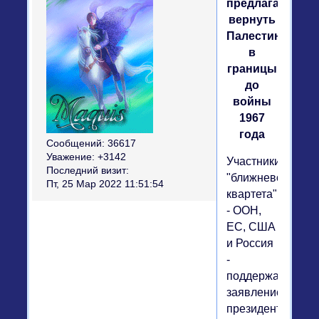
предлагает
вернуть
Палестину
в
границы
до
войны
1967
года
Сообщений:
36617
Уважение:
+3142
Участники
Последний визит:
"ближневосточно
Пт, 25 Мар 2022 11:51:54
квартета"
- ООН,
ЕС, США
и Россия
-
поддержали
заявление
президента