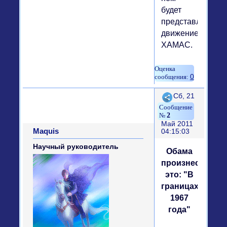
будет
представлено
движение
ХАМАС.
0
Поделиться
Сб, 21
2
Май 2011
Maquis
04:15:03
Научный руководитель
Обама
произнес
это: "В
границах
1967
года"