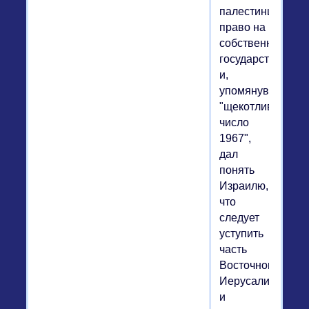
палестинцами
право на
собственное
государство
и,
упомянув
"щекотливое
число
1967",
дал
понять
Израилю,
что
следует
уступить
часть
Восточного
Иерусалима
и