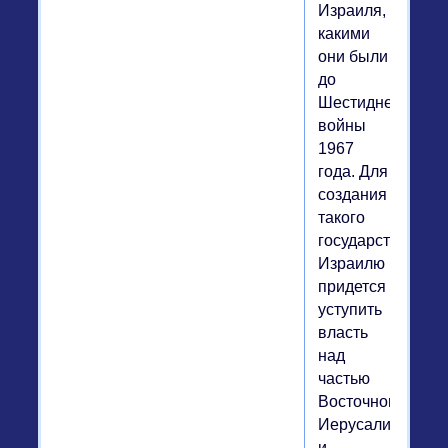
Израиля,
какими
они были
до
Шестидневной
войны
1967
года. Для
создания
такого
государства
Израилю
придется
уступить
власть
над
частью
Восточного
Иерусалима
и