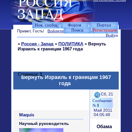
Нов. сообщ
Форум
Портал
Поиск
Регистрация
Привет, Гость!
Войдите
или
зарегистрируйтесь
.
Войти
»
Россия - Запад
»
ПОЛИТИКА
»
Вернуть
Израиль к границам 1967 года
Страница:
1
Вернуть Израиль к границам 1967
года
Поделиться
Сб, 21
1
Май 2011
Maquis
04:05:48
Научный руководитель
Обама