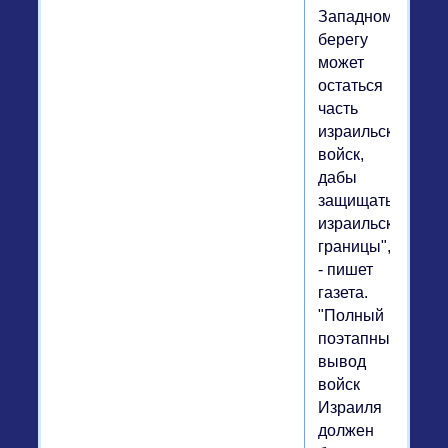
Западном
берегу
может
остаться
часть
израильских
войск,
дабы
защищать
израильские
границы",
- пишет
газета.
"Полный
поэтапный
вывод
войск
Израиля
должен