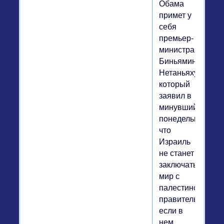
Обама
примет у
себя
премьер-
министра
Биньямина
Нетаньяху,
который
заявил в
минувший
понедельник,
что
Израиль
не станет
заключать
мир с
палестинским
правительством,
если в
нем