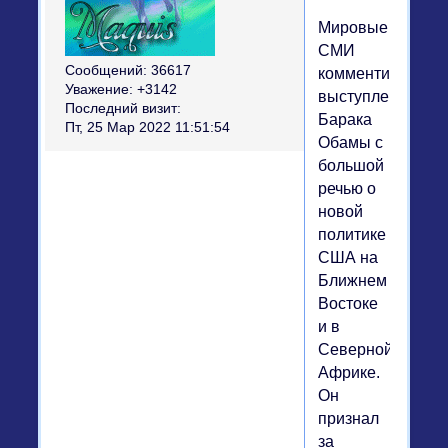
Мировые
СМИ
Сообщений:
36617
комментируют
Уважение:
+3142
выступление
Последний визит:
Барака
Пт, 25 Мар 2022 11:51:54
Обамы с
большой
речью о
новой
политике
США на
Ближнем
Востоке
и в
Северной
Африке.
Он
признал
за