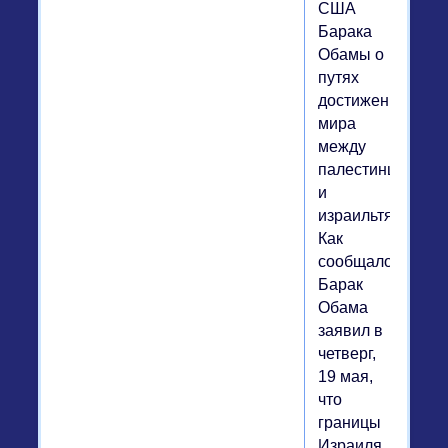
США
Барака
Обамы о
путях
достижения
мира
между
палестинцами
и
израильтянами.
Как
сообщалось,
Барак
Обама
заявил в
четверг,
19 мая,
что
границы
Израиля