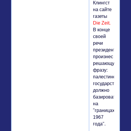
Клингст
на сайте
газеты
Die Zeit.
В конце
своей
речи
президент
произнес
решающую
фразу:
палестинское
государство
должно
базироваться
на
"границах
1967
года".