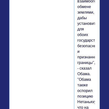
взаимооговорен
обмене
землями,
дабы
установить
для
обоих
государств
безопасные
и
признанные
границы",
- сказал
Обама.
"Обама
также
оспорил
позицию
Нетаньяху,
что на