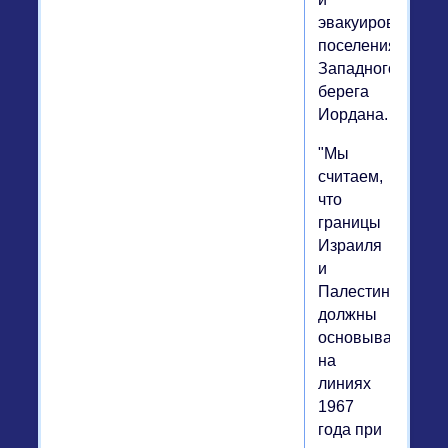
эвакуировать
поселения
Западного
берега
Иордана.
"Мы
считаем,
что
границы
Израиля
и
Палестины
должны
основываться
на
линиях
1967
года при