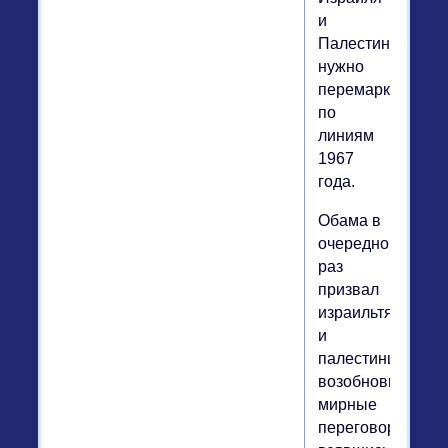
и
Палестины
нужно
перемаркироват
по
линиям
1967
года.
Обама в
очередной
раз
призвал
израильтян
и
палестинцев
возобновить
мирные
переговоры,