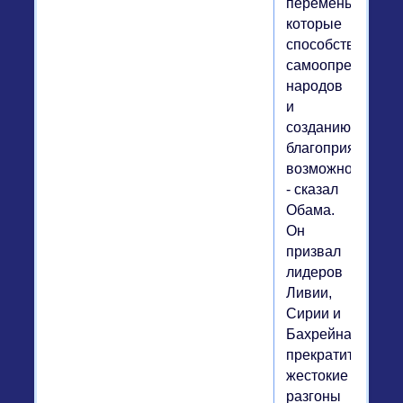
перемены,
которые
способствуют
самоопределени
народов
и
созданию
благоприятных
возможностей",
- сказал
Обама.
Он
призвал
лидеров
Ливии,
Сирии и
Бахрейна
прекратить
жестокие
разгоны