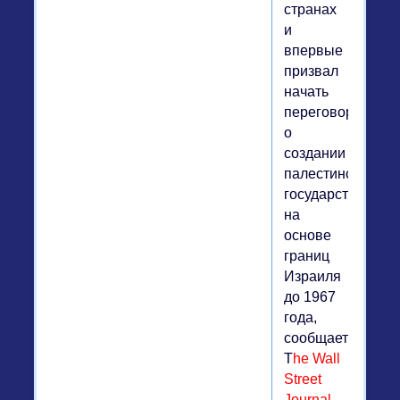
странах
и
впервые
призвал
начать
переговоры
о
создании
палестинского
государства
на
основе
границ
Израиля
до 1967
года,
сообщает
T
he Wall
Street
Journal
,