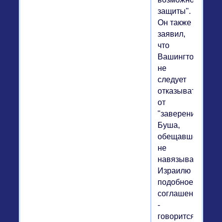
защиты".
Он также
заявил,
что
Вашингтону
не
следует
отказываться
от
"заверений"
Буша,
обещавшего
не
навязывать
Израилю
подобное
соглашение",
-
говорится