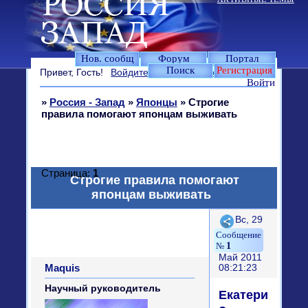
Нов. сообщ
Форум
Портал
Поиск
Регистрация
Привет, Гость!
Войдите
или
зарегистрируйтесь
.
Войти
»
Россия - Запад
»
Японцы
»
Строгие
правила помогают японцам выживать
Страница:
1
Строгие правила помогают
японцам выживать
Поделиться
Вс, 29
1
Май 2011
Maquis
08:21:23
Научный руководитель
Екатерина