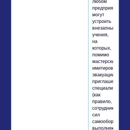
любом
предприятии
могут
устроить
внезапные
учения,
на
которых,
помимо
мастерски
имитированной
эвакуации,
приглашенные
специалисты
(как
правило,
сотрудники
сил
самообороны,
выполняющие