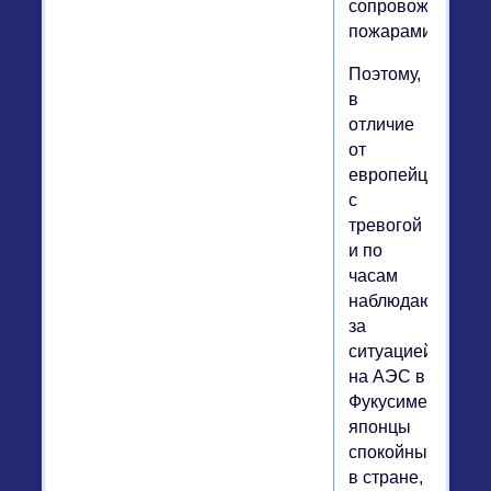
сопровождаются
пожарами.
Поэтому,
в
отличие
от
европейцев,
с
тревогой
и по
часам
наблюдающих
за
ситуацией
на АЭС в
Фукусиме,
японцы
спокойны:
в стране,