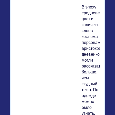
В эпоху
средневековья
цвет и
количество
слоев
костюма
персонажа
аристократическ
дневников
могли
рассказать
больше,
чем
скудный
текст. По
одежде
можно
было
узнать,