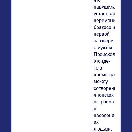
что
нарушила
установленную
церемонию
бракосочетания,
первой
заговорив
с мужем.
Происходило
это где-
то в
промежутке
между
сотворением
японских
островов
и
населением
их
людьми.