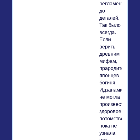
регламентирова
до
деталей.
Так было
всегда.
Если
верить
древним
мифам,
прародительниц
японцев
богиня
Идзанами
не могла
произвести
здоровое
потомство,
пока не
узнала,