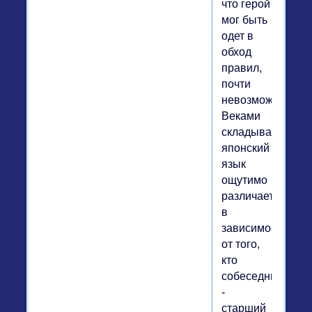
что герой
мог быть
одет в
обход
правил,
почти
невозможно.
Веками
складывавшийся
японский
язык
ощутимо
различается
в
зависимости
от того,
кто
собеседник
-
старший