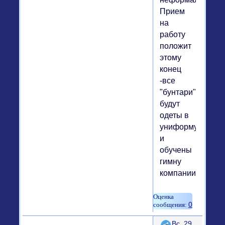
Прием
на
работу
положит
этому
конец
-все
"бунтари"
будут
одеты в
униформу
и
обучены
гимну
компании.
0
Поделиться
Вс, 29