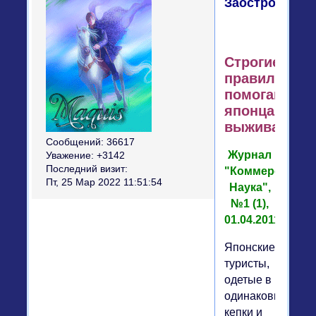
Заостровцева
Строгие
правила
помогают
японцам
выживать
Сообщений:
36617
Журнал
Уважение:
+3142
Последний визит:
"Коммерсантъ
Пт, 25 Мар 2022 11:51:54
Наука",
№1 (1),
01.04.2011
Японские
туристы,
одетые в
одинаковые
кепки и