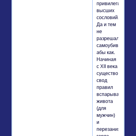
привилегией
высших
сословий.
Да и тем
не
разрешалось
самоубиваться
абы как.
Начиная
с XII века
существовал
свод
правил
вспарывания
живота
(для
мужчин)
и
перезания