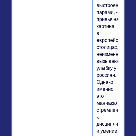
выстроенные
парами, -
привычная
картина
в
европейских
столицах,
неизменно
вызывающая
улыбку у
россиян.
Однако
именно
это
маниакальное
стремление
к
дисциплине
и умение