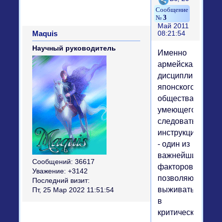
3
Май 2011
Maquis
08:21:54
Научный руководитель
Именно
армейская
дисциплинирова
японского
общества,
умеющего
следовать
инструкциям,
- один из
важнейших
Сообщений:
36617
факторов,
Уважение:
+3142
позволяющих
Последний визит:
выживать
Пт, 25 Мар 2022 11:51:54
в
критических