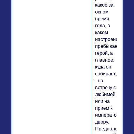
какое за
окном
время
года, в
каком
настроении
пребывает
герой, а
главное,
куда он
собирается
- на
встречу с
любимой
или на
прием к
императорскому
двору.
Предположить,