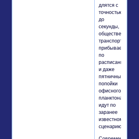
длятся с
точностью
до
секунды,
общественный
транспорт
прибывает
по
расписанию,
и даже
пятничные
попойки
офисного
планктона
идут по
заранее
известному
сценарию.
Современный