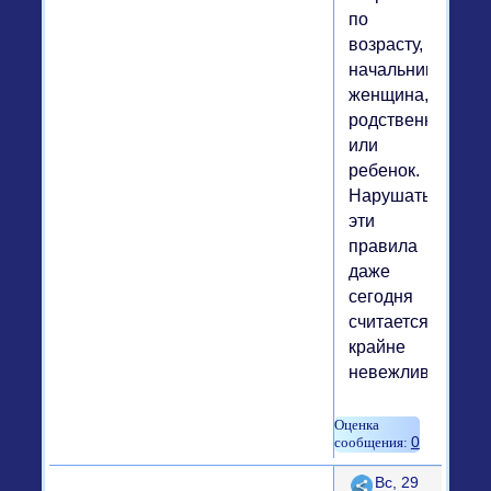
по
возрасту,
начальник,
женщина,
родственник
или
ребенок.
Нарушать
эти
правила
даже
сегодня
считается
крайне
невежливым.
0
Поделиться
Вс, 29