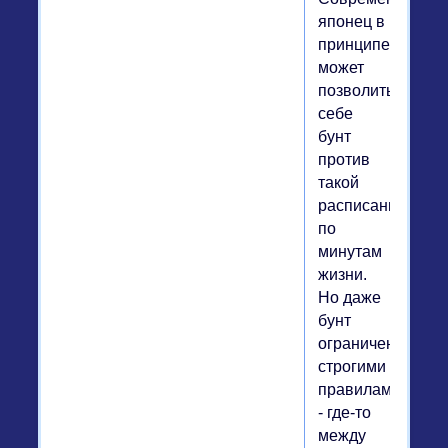
японец в
принципе
может
позволить
себе
бунт
против
такой
расписанной
по
минутам
жизни.
Но даже
бунт
ограничен
строгими
правилами
- где-то
между