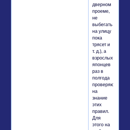
дверном
проеме,
не
выбегать
на улицу
пока
трясет и
т. д.), а
взрослых
японцев
раз в
полгода
проверяют
на
знание
этих
правил.
Для
этого на