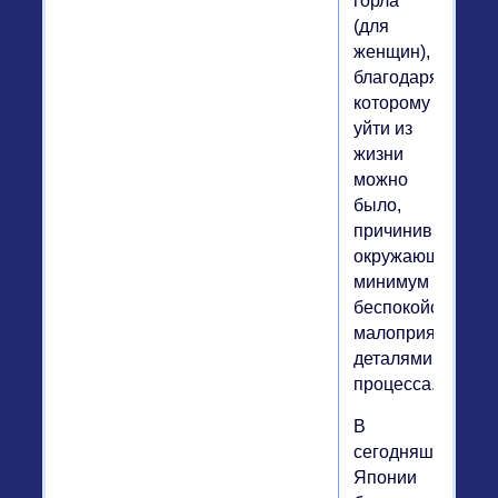
горла
(для
женщин),
благодаря
которому
уйти из
жизни
можно
было,
причинив
окружающим
минимум
беспокойства
малоприятными
деталями
процесса.
В
сегодняшней
Японии