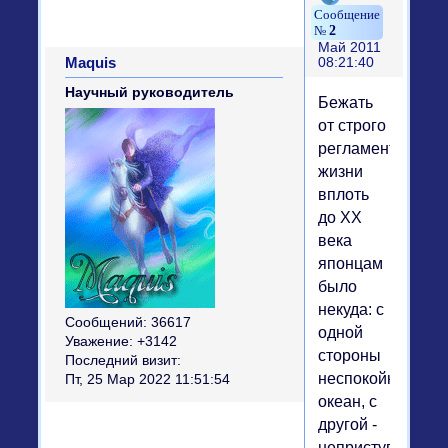
2
Май 2011
Maquis
08:21:40
Научный руководитель
Бежать
от строго
регламентирова
жизни
вплоть
до XX
века
японцам
было
некуда: с
Сообщений:
36617
одной
Уважение:
+3142
стороны
Последний визит:
неспокойный
Пт, 25 Мар 2022 11:51:54
океан, с
другой -
неприступные