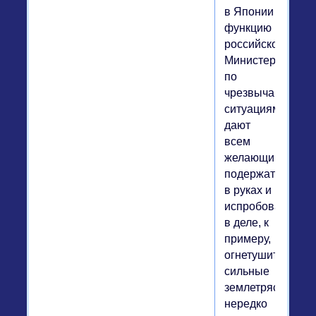
в Японии
функцию
российского
Министерства
по
чрезвычайным
ситуациям)
дают
всем
желающим
подержать
в руках и
испробовать
в деле, к
примеру,
огнетушитель:
сильные
землетрясения
нередко