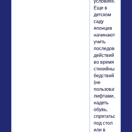
условиях.
Еще в
детском
саду
японцев
начинают
учить
последовательно
действий
во время
стихийных
бедствий
(не
пользоваться
лифтами,
надеть
обувь,
спрятаться
под стол
или в