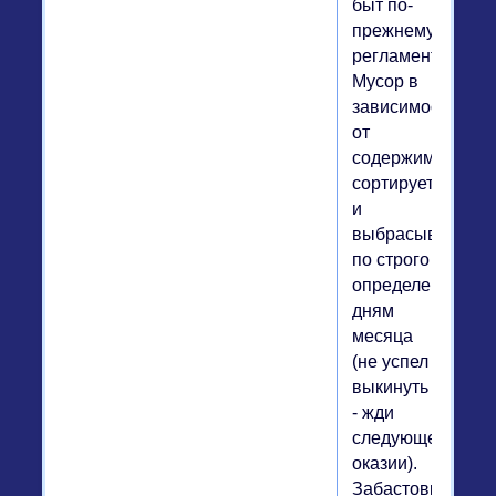
быт по-
прежнему
регламентирован
Мусор в
зависимости
от
содержимого
сортируется
и
выбрасывается
по строго
определенным
дням
месяца
(не успел
выкинуть
- жди
следующей
оказии).
Забастовки