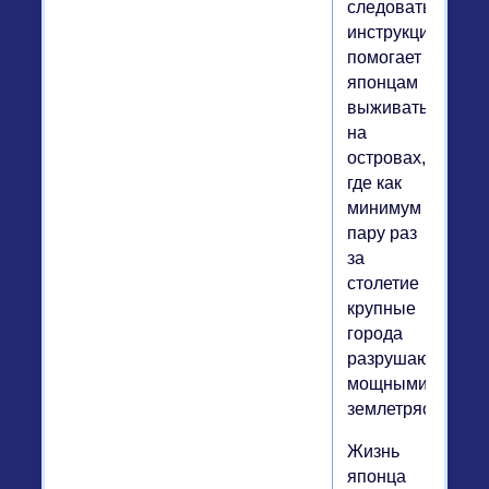
следовать
инструкциям
помогает
японцам
выживать
на
островах,
где как
минимум
пару раз
за
столетие
крупные
города
разрушаются
мощными
землетрясениями
Жизнь
японца