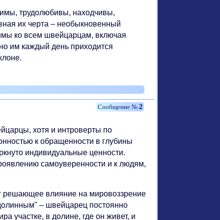
симы, трудолюбивы, находчивы,
вная их черта – необыкновенный
жимы ко всем швейцарцам, включая
вно им каждый день приходится
клоне.
2
йцарцы, хотя и интроверты по
лонностью к обращенности в глубины
ркнуто индивидуальные ценности.
роявлению самоуверенности и к людям,
т решающее влияние на мировоззрение
долинным" – швейцарец постоянно
ра участке, в долине, где он живет, и