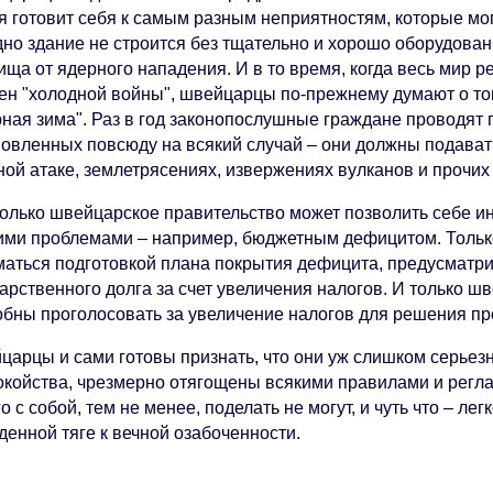
я готовит себя к самым разным неприятностям, которые мо
дно здание не строится без тщательно и хорошо оборудова
ща от ядерного нападения. И в то время, когда весь мир р
ен "холодной войны", швейцарцы по-прежнему думают о том,
рная зима". Раз в год законопослушные граждане проводят 
новленных повсюду на всякий случай – они должны подавать
ной атаке, землетрясениях, извержениях вулканов и прочих
только швейцарское правительство может позволить себе ин
ими проблемами – например, бюджетным дефицитом. Тольк
маться подготовкой плана покрытия дефицита, предусматр
дарственного долга за счет увеличения налогов. И только
обны проголосовать за увеличение налогов для решения п
царцы и сами готовы признать, что они уж слишком серье
окойства, чрезмерно отягощены всякими правилами и регла
о с собой, тем не менее, поделать не могут, и чуть что – ле
денной тяге к вечной озабоченности.