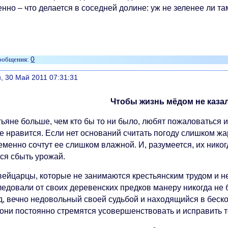
нно – что делается в соседней долине: уж не зеленее ли та
0
литься
, 30 Май 2011 07:31:31
Чтобы жизнь мёдом не казал
ьяне больше, чем кто бы то ни было, любят пожаловаться и 
не нравится. Если нет оснований считать погоду слишком жа
еменно сочтут ее слишком влажной. И, разумеется, их нико
тся сбыть урожай.
вейцарцы, которые не занимаются крестьянским трудом и не
ледовали от своих деревенских предков манеру никогда не
д, вечно недовольный своей судьбой и находящийся в беско
они постоянно стремятся усовершенствовать и исправить то