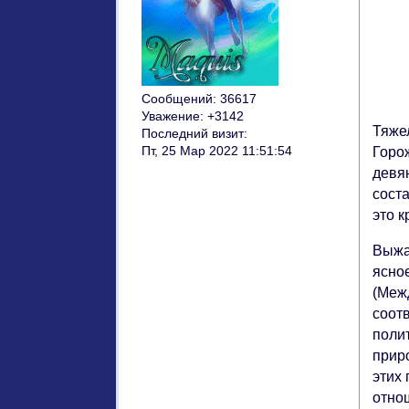
Сообщений:
36617
Уважение:
+3142
Тяже
Последний визит:
Пт, 25 Мар 2022 11:51:54
Горо
девя
соста
это к
Выжа
ясное
(Меж
соот
поли
прир
этих
отно