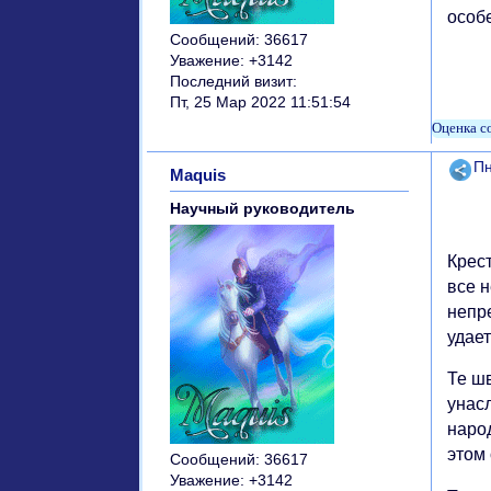
особе
Сообщений:
36617
Уважение:
+3142
Последний визит:
Пт, 25 Мар 2022 11:51:54
Поде
Пн
Maquis
Научный руководитель
Крест
все 
непр
удае
Те ш
унас
наро
этом 
Сообщений:
36617
Уважение:
+3142