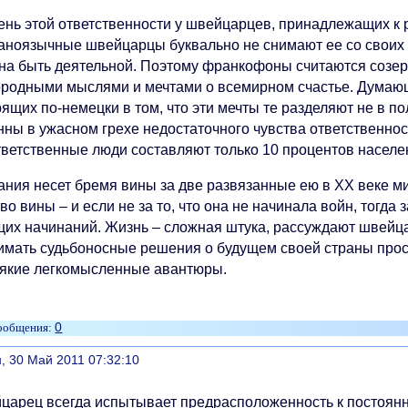
ень этой ответственности у швейцарцев, принадлежащих к 
аноязычные швейцарцы буквально не снимают ее со своих п
на быть деятельной. Поэтому франкофоны считаются созе
ородными мыслями и мечтами о всемирном счастье. Думаю
рящих по-немецки в том, что эти мечты те разделяют не в 
ны в ужасном грехе недостаточного чувства ответственност
тветственные люди составляют только 10 процентов населе
ания несет бремя вины за две развязанные ею в XX веке м
во вины – и если не за то, что она не начинала войн, тогда з
щих начинаний. Жизнь – сложная штука, рассуждают швейц
имать судьбоносные решения о будущем своей страны прост
сякие легкомысленные авантюры.
0
литься
, 30 Май 2011 07:32:10
царец всегда испытывает предрасположенность к постоянно