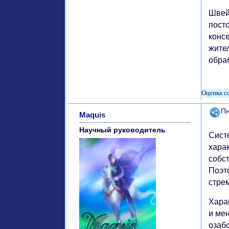
Швей
пост
конс
жител
обра
Поде
Пн
Maquis
Научный руководитель
Сист
хара
собс
Поэт
стре
Хара
и ме
озабо