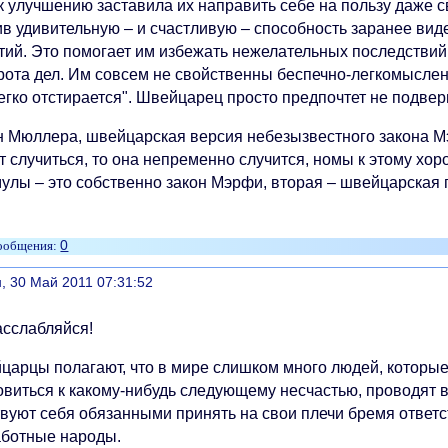
 к улучшению заставила их направить себе на пользу даже 
ив удивительную – и счастливую – способность заранее вид
тий. Это помогает им избежать нежелательных последствий
рота дел. Им совсем не свойственны беспечно-легкомыслен
егко отстирается". Швейцарец просто предпочтет не подверг
н Мюллера, швейцарская версия небезызвестного закона Мэ
т случиться, то она непременно случится, номы к этому хо
улы – это собственно закон Мэрфи, вторая – швейцарская п
0
литься
, 30 Май 2011 07:31:52
асслабляйся!
царцы полагают, что в мире слишком много людей, которые 
товиться к какому-нибудь следующему несчастью, проводят 
твуют себя обязанными принять на свои плечи бремя ответс
аботные народы.