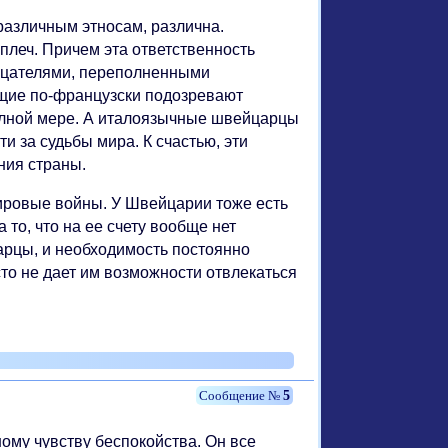
различным этносам, различна.
леч. Причем эта ответственность
рцателями, переполненными
щие по-французски подозревают
полной мере. А италоязычные швейцарцы
и за судьбы мира. К счастью, эти
ния страны.
ировые войны. У Швейцарии тоже есть
а то, что на ее счету вообще нет
арцы, и необходимость постоянно
о не дает им возможности отвлекаться
5
му чувству беспокойства. Он все