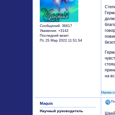
Степ
Герм
долж
благ
Сообщений:
36617
гово
Уважение:
+3142
Последний визит:
повин
Пт, 25 Мар 2022 11:51:54
безо
Герм
чувст
стоя
прин
на в
Поде
Пн
Maquis
Научный руководитель
Швей