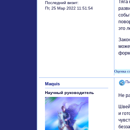
Тяга
Последний визит:
разв
Пт, 25 Мар 2022 11:51:54
собы
пово
это л
Зако
може
форм
Поде
Пн
Maquis
Научный руководитель
Не р
Швей
и го
чувс
безз