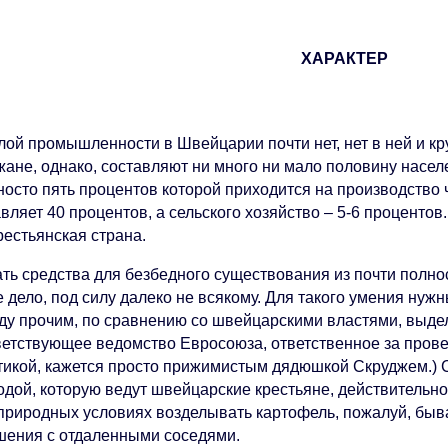
ХАРАКТЕР
лой промышленности в Швейцарии почти нет, нет в ней и к
жане, однако, составляют ни много ни мало половину насе
носто пять процентов которой приходится на производство 
вляет 40 процентов, а сельского хозяйство – 5-6 процентов
рестьянская страна.
ть средства для безбедного существования из почти полно
 дело, под силу далеко не всякому. Для такого умения нуж
ду прочим, по сравнению со швейцарскими властями, вы
ветствующее ведомство Евросоюза, ответственное за пров
тикой, кажется просто прижимистым дядюшкой Скруджем.) С
одой, которую ведут швейцарские крестьяне, действительно
 природных условиях возделывать картофель, пожалуй, быв
шения с отдаленными соседями.