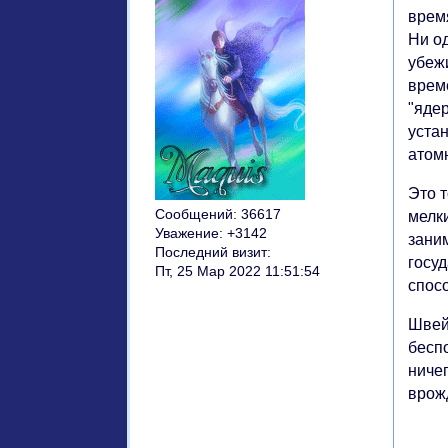
врем
Ни о
убежи
врем
"яде
уста
атом
Это 
Сообщений:
36617
мелк
Уважение:
+3142
зани
Последний визит:
госу
Пт, 25 Мар 2022 11:51:54
спос
Швей
бесп
ничег
врож