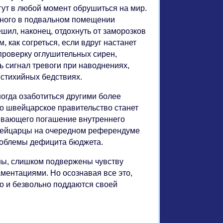
гут в любой момент обрушиться на мир.
нного в подвальном помещении
ешил, наконец, отдохнуть от заморозков
 как согреться, если вдруг настанет
проверку оглушительных сирен,
 сигнал тревоги при наводнениях,
 стихийных бедствиях.
огда озаботиться другими более
о швейцарское правительство станет
ивающего погашение внутреннего
 швейцарцы на очередном референдуме
роблемы дефицита бюджета.
зны, слишком подвержены чувству
ментациями. Но осознавая все это,
гко и безвольно поддаются своей