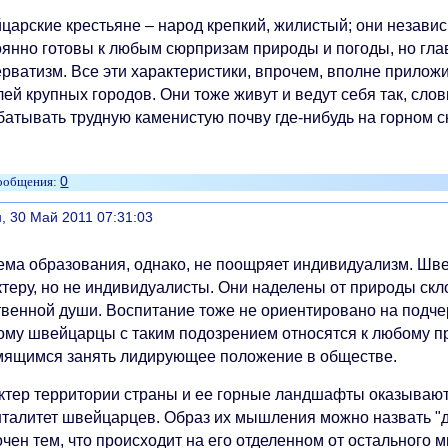
царские крестьяне – народ крепкий, жилистый; они незави
оянно готовы к любым сюрпризам природы и погоды, но гла
ерватизм. Все эти характеристики, впрочем, вполне прило
ей крупных городов. Они тоже живут и ведут себя так, сло
батывать трудную каменистую почву где-нибудь на горном с
0
литься
, 30 Май 2011 07:31:03
ема образования, однако, не поощряет индивидуализм. Шве
ктеру, но не индивидуалисты. Они наделены от природы ск
твенной души. Воспитание тоже не ориентировано на подче
ому швейцарцы с таким подозрением относятся к любому п
мящимся занять лидирующее положение в обществе.
ктер территории страны и ее горные ландшафты оказываю
нталитет швейцарцев. Образ их мышления можно назвать "
чен тем, что происходит на его отделенном от остального ми