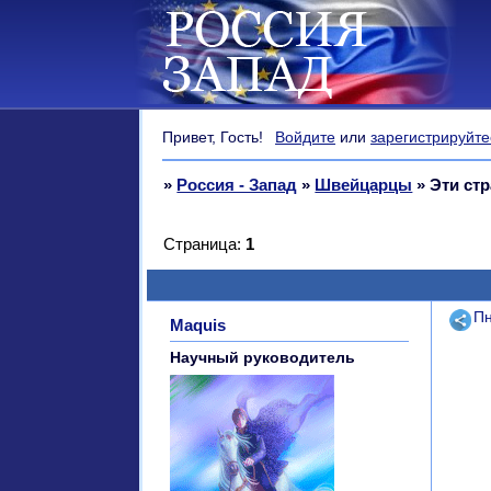
Привет, Гость!
Войдите
или
зарегистрируйте
»
Россия - Запад
»
Швейцарцы
»
Эти ст
Страница:
1
Поде
Пн
Maquis
Научный руководитель