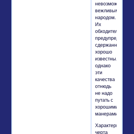
невозможности
вежливым
народом.
Их
обходительность,
предупредительн
сдержанность
хорошо
известны,
однако
эти
качества
отнюдь
не надо
путать с
хорошими
манерами.
Характерная
черта