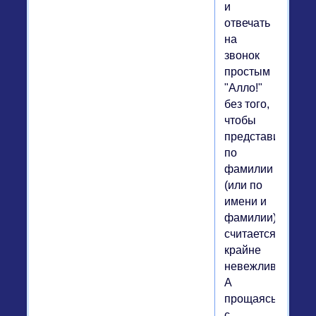
и
отвечать
на
звонок
простым
"Алло!"
без того,
чтобы
представиться
по
фамилии
(или по
имени и
фамилии)
считается
крайне
невежливым.
А
прощаясь
с