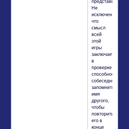
представится.
Не
исключено,
что
смысл
всей
этой
игры
заключается
в
проверке
способности
собеседника
запомнить
имя
другого,
чтобы
повторить
его в
конце