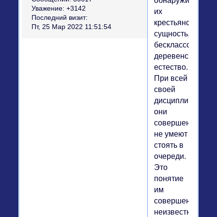
обнаружите
Уважение:
+3142
их
Последний визит:
крестьянскую
Пт, 25 Мар 2022 11:51:54
сущность,
бесклассовое
деревенское
естество.
При всей
своей
дисциплинирова
они
совершенно
не умеют
стоять в
очереди.
Это
понятие
им
совершенно
неизвестно.