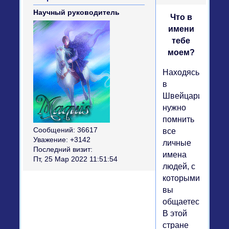
Научный руководитель
Что в
имени
тебе
моем?
Находясь
в
Швейцарии,
нужно
помнить
Сообщений:
36617
все
Уважение:
+3142
личные
Последний визит:
имена
Пт, 25 Мар 2022 11:51:54
людей, с
которыми
вы
общаетесь.
В этой
стране