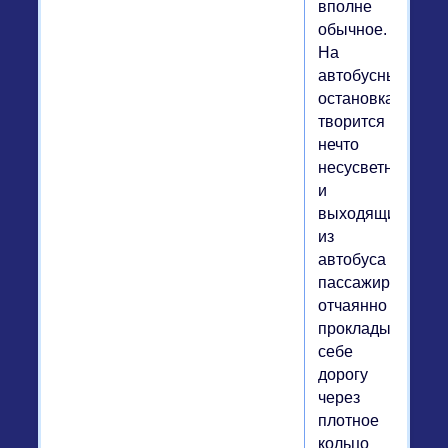
вполне
обычное.
На
автобусных
остановках
творится
нечто
несусветное,
и
выходящие
из
автобуса
пассажиры
отчаянно
прокладывают
себе
дорогу
через
плотное
кольцо