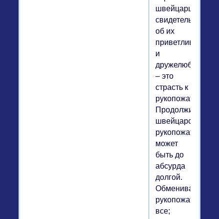
швейцарцев,
свидетельствую
об их
приветливости
и
дружелюбии,
– это
страсть к
рукопожатиям.
Продолжительно
швейцарских
рукопожатий
может
быть до
абсурда
долгой.
Обмениваются
рукопожатиями
все;