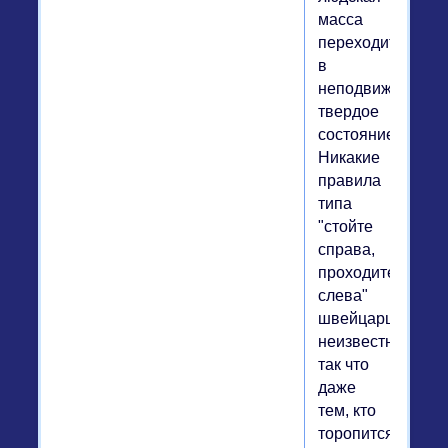
масса
переходит
в
неподвижно-
твердое
состояние.
Никакие
правила
типа
"стойте
справа,
проходите
слева"
швейцарцам
неизвестны,
так что
даже
тем, кто
торопится,