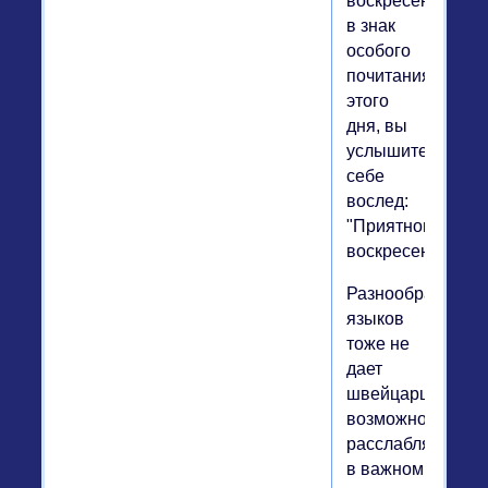
воскресеньям,
в знак
особого
почитания
этого
дня, вы
услышите
себе
вослед:
"Приятного
воскресенья!".
Разнообразие
языков
тоже не
дает
швейцарцам
возможности
расслабляться
в важном