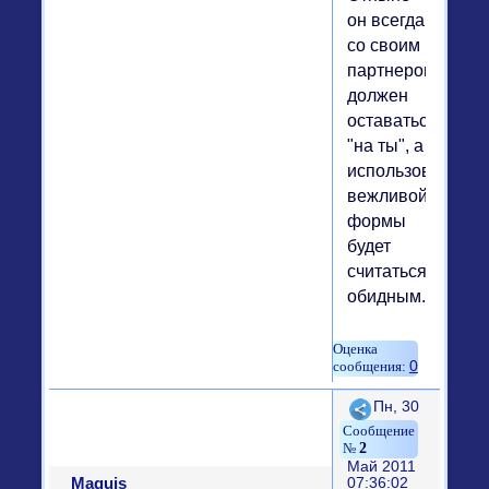
он всегда
со своим
партнером
должен
оставаться
"на ты", а
использование
вежливой
формы
будет
считаться
обидным.
0
Поделиться
Пн, 30
2
Май 2011
Maquis
07:36:02