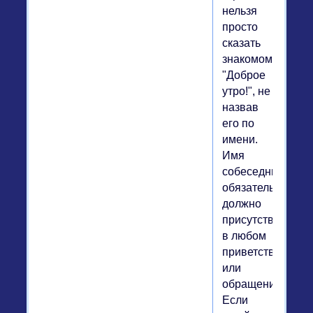
нельзя
просто
сказать
знакомому
"Доброе
утро!", не
назвав
его по
имени.
Имя
собеседника
обязательно
должно
присутствовать
в любом
приветствии
или
обращении.
Если