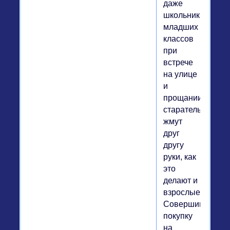
даже
школьники
младших
классов
при
встрече
на улице
и
прощании
старательно
жмут
друг
другу
руки, как
это
делают и
взрослые.
Совершивший
покупку
на