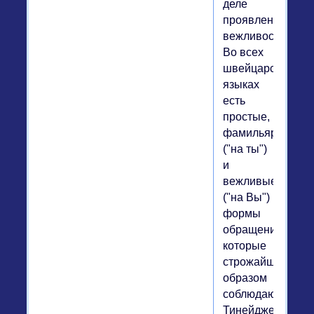
деле
проявления
вежливости.
Во всех
швейцарских
языках
есть
простые,
фамильярные
("на ты")
и
вежливые
("на Вы")
формы
обращения,
которые
строжайшим
образом
соблюдаются.
Тинейджеры,