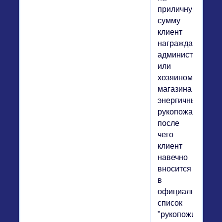
приличную
сумму
клиент
награждается
администрацией
или
хозяином
магазина
энергичным
рукопожатием,
после
чего
клиент
навечно
вносится
в
официальный
список
"рукопожимаемы