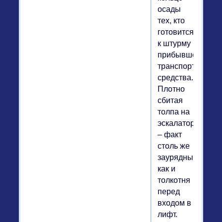
осады
тех, кто
готовится
к штурму
прибывшего
транспортного
средства.
Плотно
сбитая
толпа на
эскалаторах
– факт
столь же
заурядный,
как и
толкотня
перед
входом в
лифт.