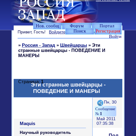
Нов. сообщ
Форум
Портал
Поиск
Регистрация
Привет, Гость!
Войдите
или
зарегистрируйтесь
.
Войти
»
Россия - Запад
»
Швейцарцы
»
Эти
странные швейцарцы - ПОВЕДЕНИЕ И
МАНЕРЫ
Страница:
1
Эти странные швейцарцы -
ПОВЕДЕНИЕ И МАНЕРЫ
Поделиться
Пн, 30
1
Май 2011
Maquis
07:35:38
Научный руководитель
Пол