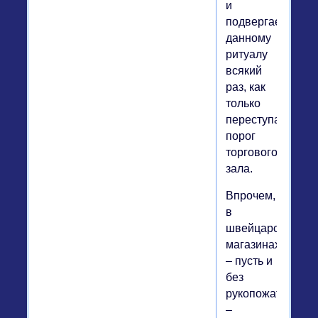
и
подвергается
данному
ритуалу
всякий
раз, как
только
переступает
порог
торгового
зала.
Впрочем,
в
швейцарских
магазинах
– пусть и
без
рукопожатий
–