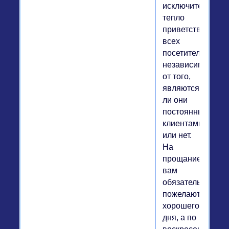
исключительно
тепло
приветствуют
всех
посетителей,
независимо
от того,
являются
ли они
постоянными
клиентами
или нет.
На
прощание
вам
обязательно
пожелают
хорошего
дня, а по