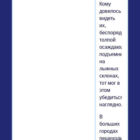
Кому
довелось
видеть
их,
беспорядочной
толпой
осаждающих
подъемники
на
лыжных
склонах,
тот мог в
этом
убедиться
наглядно.
В
больших
городах
пешеходы