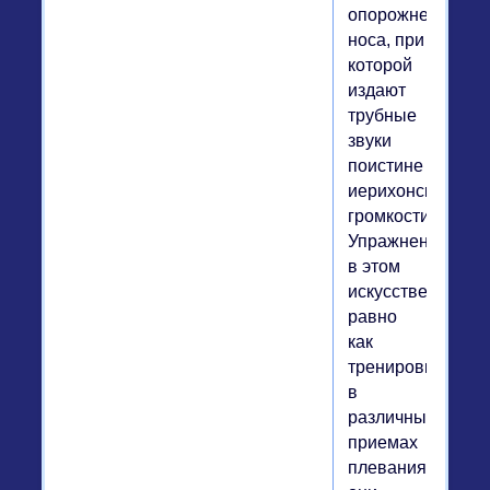
опорожнения
носа, при
которой
издают
трубные
звуки
поистине
иерихонской
громкости.
Упражнениям
в этом
искусстве,
равно
как
тренировкам
в
различных
приемах
плевания,