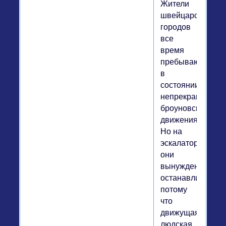
Жители
швейцарских
городов
все
время
пребывают
в
состоянии
непрекращающе
броуновского
движения.
Но на
эскалаторах
они
вынуждены
останавливаться
потому
что
движущаяся
людская