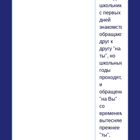
школьники
с первых
дней
знакомства
обращаются
друг к
другу "на
ты", но
школьные
годы
проходят,
и
обращение
"на Вы"
со
временем
вытесняет
прежнее
"ты",