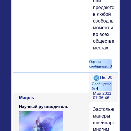
они
предаются
в любой
свободный
момент и
во всех
общественных
местах.
0
Поделиться
Пн, 30
4
Май 2011
Maquis
07:36:46
Научный руководитель
Застольные
манеры
швейцарцев
многим