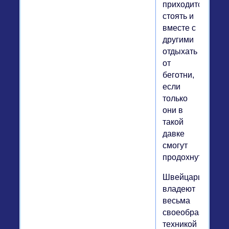
приходится
стоять и
вместе с
другими
отдыхать
от
беготни,
если
только
они в
такой
давке
смогут
продохнуть.
Швейцарцы
владеют
весьма
своеобразной
техникой