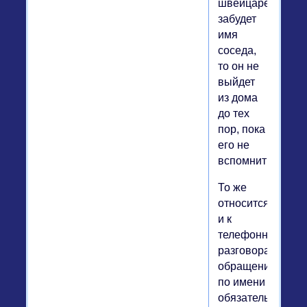
швейцарец
забудет
имя
соседа,
то он не
выйдет
из дома
до тех
пор, пока
его не
вспомнит:
То же
относится
и к
телефонным
разговорам:
обращение
по имени
обязательно,