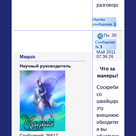
разговора.
0
Поделиться
Пн, 30
3
Май 2011
Maquis
07:36:26
Научный руководитель
Что за
манеры!
Соскребите
со
швейцарцев
эту
внешнюю
обходительность,
и вы
Сообщений:
36617