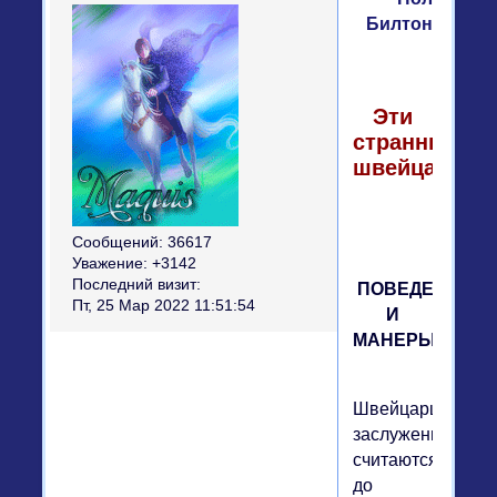
Билтон
Эти
странные
швейцарцы
Сообщений:
36617
Уважение:
+3142
Последний визит:
ПОВЕДЕНИЕ
Пт, 25 Мар 2022 11:51:54
И
МАНЕРЫ
Швейцарцы
заслуженно
считаются
до