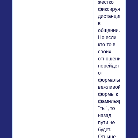
жестко
фиксируя
дистанцию
в
общении.
Но если
кто-то в
своих
отношениях
перейдет
от
формально-
вежливой
формы к
фамильярному
"ты", то
назад
пути не
будет.
Отныне