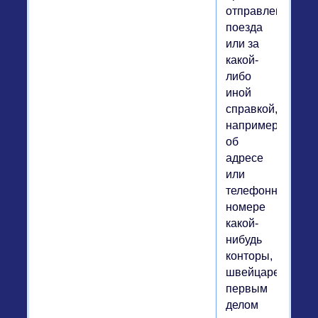
отправления
поезда
или за
какой-
либо
иной
справкой,
например,
об
адресе
или
телефонном
номере
какой-
нибудь
конторы,
швейцарец
первым
делом