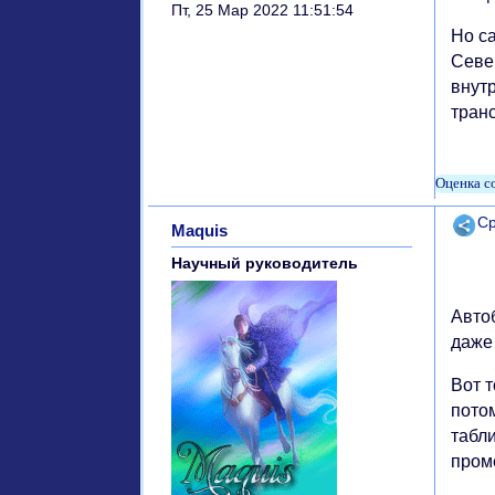
Пт, 25 Мар 2022 11:51:54
Но с
Севе
внут
тран
Поде
Ср
Maquis
Научный руководитель
Авто
даже
Вот 
потом
табл
пром