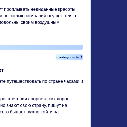
дут проплывать невиданные красоты
ии несколько компаний осуществляют
 довольны своим воздушным
3
рт
те путешествовать по стране часами и
тросплетениях норвежских дорог,
но знают свою страну, пишут на
сего бывает нужно сойти на