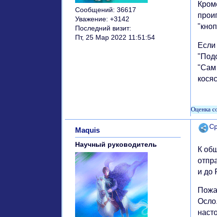
Кром
Сообщений:
36617
прои
Уважение:
+3142
"кно
Последний визит:
Пт, 25 Мар 2022 11:51:54
Если 
"Подо
"Сам 
кося
Поде
Ср
Maquis
Научный руководитель
К об
отпр
и до 
Пожа
Осло
насто