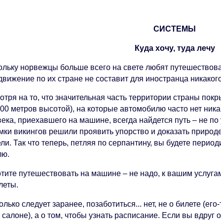
СИСТЕМЫ
Куда хочу, туда лечу
ольку норвежцы больше всего на свете любят путешествова
вижение по их стране не составит для иностранца никакого
отря на то, что значительная часть территории страны пок
500 метров высотой), на которые автомобилю часто нет ник
ека, приехавшего на машине, всегда найдется путь – не по ут
ки викингов решили проявить упорство и доказать природе, 
ли. Так что теперь, петляя по серпантину, вы будете период
лю.
отите путешествовать на машине – не надо, к вашим услуга
леты.
олько следует заранее, позаботиться... нет, не о билете (его
 салоне), а о том, чтобы узнать расписание. Если вы вдруг 