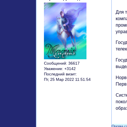
Для т
комп
пром
упра
Госу
теле
Госу
Сообщений:
36617
выде
Уважение:
+3142
Последний визит:
Норве
Пт, 25 Мар 2022 11:51:54
Перв
Сист
поко
обра