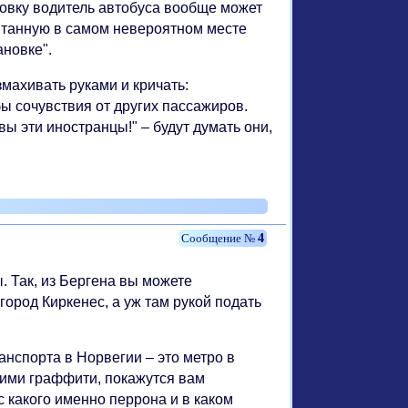
новку водитель автобуса вообще может
рятанную в самом невероятном месте
новке".
змахивать руками и кричать:
бы сочувствия от других пассажиров.
вы эти иностранцы!" – будут думать они,
4
 Так, из Бергена вы можете
ород Киркенес, а уж там рукой подать
нспорта в Норвегии – это метро в
ими граффити, покажутся вам
с какого именно перрона и в каком