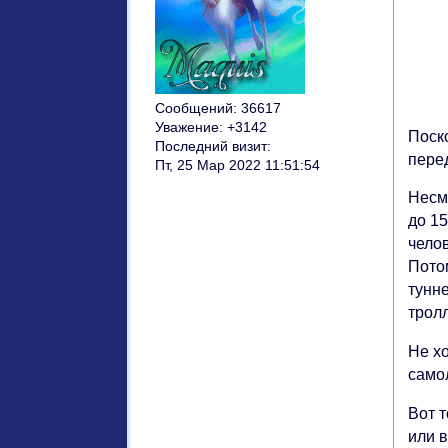
Сообщений:
36617
Уважение:
+3142
Поск
Последний визит:
перед
Пт, 25 Мар 2022 11:51:54
Несм
до 1
челов
Потом
тунне
трол
Не х
само
Вот т
или в