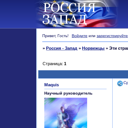
Привет, Гость!
Войдите
или
зарегистрируйте
»
Россия - Запад
»
Норвежцы
»
Эти стр
Страница:
1
Поде
Ср
Maquis
Научный руководитель