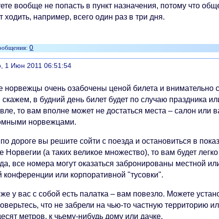
ете вообще не попасть в пункт назначения, потому что общ
 ходить, например, всего один раз в три дня.
0
литься
, 1 Июн 2011 06:51:54
е норвежцы очень озабочены ценой билета и внимательно 
 скажем, в будний день билет будет по случаю праздника ил
ле, то вам вполне может не достаться места – салон или в
омными норвежцами.
 по дороге вы решите сойти с поезда и остановиться в пок
е Норвегии (а таких великое множество), то вам будет легко
да, все номера могут оказаться забронированы местной ил
й конференции или корпоративной "тусовки".
же у вас с собой есть палатка – вам повезло. Можете устан
оверьтесь, что не забрели на чью-то частную территорию и
есят метров, к чьему-нибудь дому или дачке.