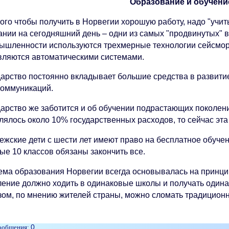
Образование и обучени
ого чтобы получить в Норвегии хорошую работу, надо "учить
ании на сегодняшний день – одни из самых "продвинутых" в
ышленности используются трехмерные технологии сейсмор
вляются автоматическими системами.
дарство постоянно вкладывает большие средства в развит
коммуникаций.
дарство же заботится и об обучении подрастающих поколени
лялось около 10% государственных расходов, то сейчас эта
жские дети с шести лет имеют право на бесплатное обучени
ые 10 классов обязаны закончить все.
ема образования Норвегии всегда основывалась на принци
ление должно ходить в одинаковые школы и получать одина
зом, по мнению жителей страны, можно сломать традицион
0