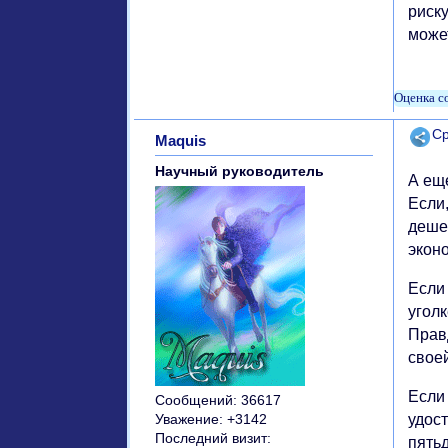
риску
может
Поде
Ср
Maquis
Научный руководитель
А ещ
Если,
дешев
экон
Если
уголк
Прав
свое
Если 
Сообщений:
36617
удост
Уважение:
+3142
Последний визит:
пятьд