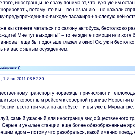
е того, иностранцы не сразу понимают, что нужную им оста
гнорировать, потому что вы – по незнанию – не нажали сп
пку-предупреждения-о-выходе-пасажира-на-следующей-оста
же вы станете метаться по салону автобуса, бестолково ра
ждите! Мне тут выходить!" – то не ждите помощи или хотя 
виноват, еще бы подольше глазел в окно! Ох, уж и бестолко
сь на вас с явным осуждением.
0
литься
, 1 Июн 2011 06:52:30
щественному транспорту норвежцы причисляют и теплоходы.
авиться скоростным рейсом к северной границе Норвегии в г
России: всего три часа на автобусе – и вы уже в Мурманске.
луй, самый ужасный для иностранца вид общественного тра
. Серые и унылые станции, еще более обезображенные ярк
ящим адом – потому что разобраться, какой именно поезд, 