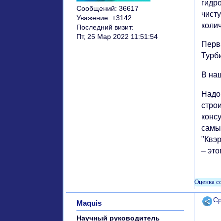
гидро
Сообщений:
36617
чист
Уважение:
+3142
коли
Последний визит:
Пт, 25 Мар 2022 11:51:54
Перва
Турб
В на
Надо
стро
конс
самы
"Квэ
– это
Поде
Ср
Maquis
Научный руководитель