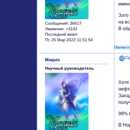
имен
Зато
на вс
Сообщений:
36617
В общ
Уважение:
+3142
Последний визит:
Пт, 25 Мар 2022 11:51:54
Поде
Ср
Maquis
Научный руководитель
Хотя
нефт
Запа
полу
99% 
В Но