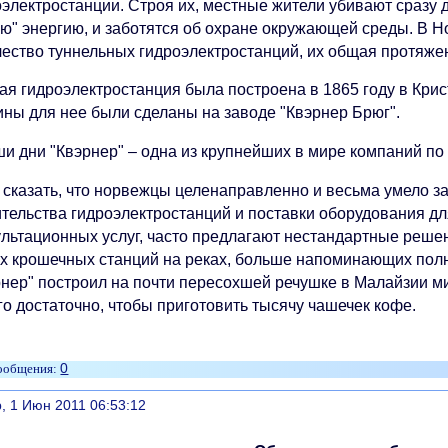
электростанции. Строя их, местные жители убивают сразу д
ую" энергию, и заботятся об охране окружающей среды. В 
чество туннельных гидроэлектростанций, их общая протяжен
я гидроэлектростанция была построена в 1865 году в Крист
ины для нее были сделаны на заводе "Квэрнер Брюг".
ши дни "Квэрнер" – одна из крупнейших в мире компаний по
 сказать, что норвежцы целенаправленно и весьма умело 
ительства гидроэлектростанций и поставки оборудования дл
ультационных услуг, часто предлагают нестандартные решен
х крошечных станций на реках, больше напоминающих полн
рнер" построил на почти пересохшей речушке в Малайзии 
го достаточно, чтобы приготовить тысячу чашечек кофе.
0
литься
, 1 Июн 2011 06:53:12