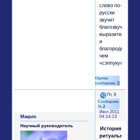
слово по-
русски
звучит
благозвучнее,
выразительнее
и
благороднее,
чем
«сэппуку».
0
Поделиться
Пт, 8
2
Июл 2011
Maquis
04:14:13
Научный руководитель
История
ритуальных