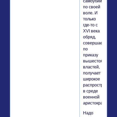
самоубийства
по своей
воле. И
только
где-то с
XVI века
обряд,
совершаемый
по
приказу
вышестоящих
властей,
получает
широкое
распространени
в среде
военной
аристократии.
Надо