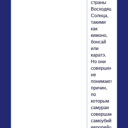
страны
Восходящего
Солнца,
такими
как
кимоно,
бонсай
или
каратэ.
Но они
совершенно
не
понимают
причин,
по
которым
самураи
совершают
самоубийства:
европейцам