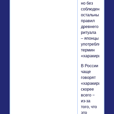
но без
соблюдения
остальных
правил
древнего
ритуала
– японцы
употребляют
термин
«харакири».
В России
чаще
говорят
«харакири»,
скорее
всего −
из-за
того, что
это