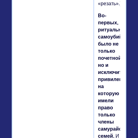
«резать».)
Во-
первых,
ритуальное
самоубийство
было не
только
почетной,
но и
исключительно
привилегией,
на
которую
имели
право
только
члены
самурайских
семей.
И