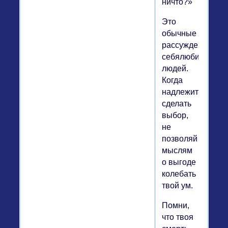
ничто?»
Это
обычные
рассуждения
себялюбивых
людей.
Когда
надлежит
сделать
выбор,
не
позволяй
мыслям
о выгоде
колебать
твой ум.
Помни,
что твоя