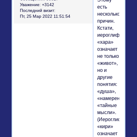
Уважение:
+3142
есть
Последний визит:
несколько
Пт, 25 Мар 2022 11:51:54
причин.
Кстати,
иероглиф
«хара»
означает
не только
«живот»,
но и
другие
понятия:
«душа»,
«намерения»,
«тайные
мысли».
(Иероглиф
«кири»
означает