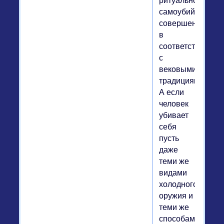
ритуальном
самоубийстве,
совершенном
в
соответствии
с
вековыми
традициями.
А если
человек
убивает
себя
пусть
даже
теми же
видами
холодного
оружия и
теми же
способами,