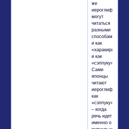
же
иероглифы
могут
читаться
разными
способами:
и как
«харакири»,
и как
«сэппуку».
Сами
японцы
читают
иероглифы
как
«сэппуку»
– когда
речь идет
именно о