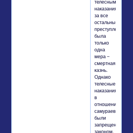
телесным
наказаниям,
за все
остальные
преступления
была
только
одна
мера −
смертная
казнь.
Однако
телесные
наказания
в
отношении
самураев
были
запрещены
законом,