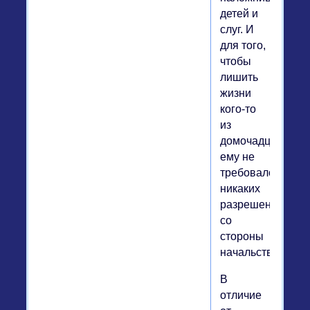
детей и
слуг. И
для того,
чтобы
лишить
жизни
кого-то
из
домочадцев,
ему не
требовалось
никаких
разрешений
со
стороны
начальства.
В
отличие