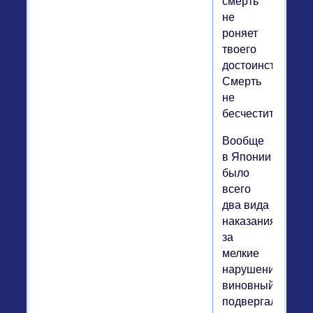
смерть
не
роняет
твоего
достоинства.
Смерть
не
бесчестит…
Вообще
в Японии
было
всего
два вида
наказания:
за
мелкие
нарушения
виновный
подвергался