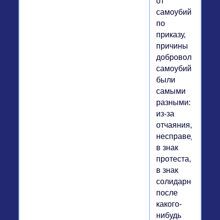
от
самоубийств
по
приказу,
причины
добровольных
самоубийств
были
самыми
разными:
из-за
отчаяния,
несправедливост
в знак
протеста,
в знак
солидарности,
после
какого-
нибудь