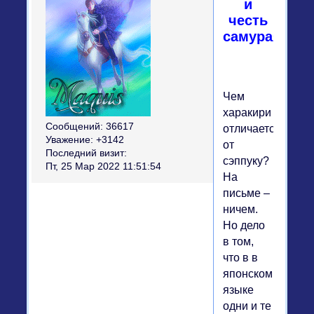
и
честь
самурая
Чем
харакири
Сообщений:
36617
отличается
Уважение:
+3142
от
Последний визит:
сэппуку?
Пт, 25 Мар 2022 11:51:54
На
письме –
ничем.
Но дело
в том,
что в в
японском
языке
одни и те