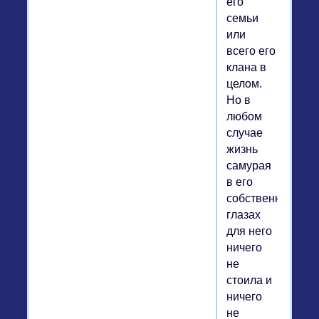
его
семьи
или
всего его
клана в
целом.
Но в
любом
случае
жизнь
самурая
в его
собственных
глазах
для него
ничего
не
стоила и
ничего
не