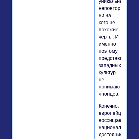
уникальные,
неповторимые,
ни на
кого не
похожие
черты. И
именно
поэтому
представители
западных
культур
не
понимают
японцев.
Конечно,
европейцы
восхищаются
национальными
достояниями