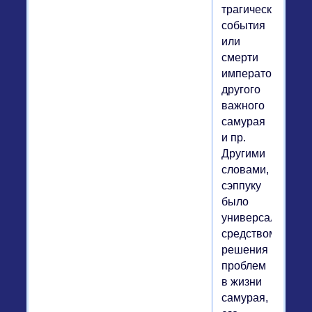
трагического
события
или
смерти
императора,
другого
важного
самурая
и пр.
Другими
словами,
сэппуку
было
универсальным
средством
решения
проблем
в жизни
самурая,