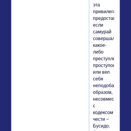
эта
привилегия
предоставлялась
если
самурай
совершал
какое-
либо
преступление,
проступок
или вел
себя
неподобающим
образом,
несовместимым
с
кодексом
чести −
Бусидо.