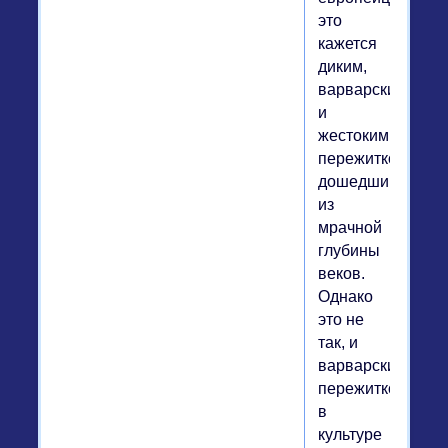
это
кажется
диким,
варварским
и
жестоким
пережитком,
дошедшим
из
мрачной
глубины
веков.
Однако
это не
так, и
варварских
пережитков
в
культуре