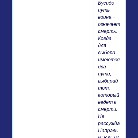
Бусидо −
путь
воина −
означает
смерть.
Когда
для
выбора
имеются
два
пути,
выбирай
тот,
который
ведет к
смерти.
Не
рассуждай!
Направь
мысль на