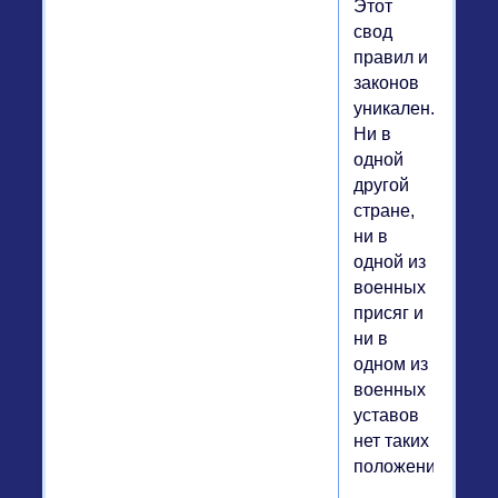
Этот
свод
правил и
законов
уникален.
Ни в
одной
другой
стране,
ни в
одной из
военных
присяг и
ни в
одном из
военных
уставов
нет таких
положений: