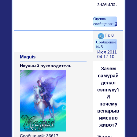
значила.
0
Поделиться
Пт, 8
3
Июл 2011
Maquis
04:17:10
Научный руководитель
Зачем
самурай
делал
сэппуку?
И
почему
вспарывали
именно
живот?
Сообщений:
36617
Этому