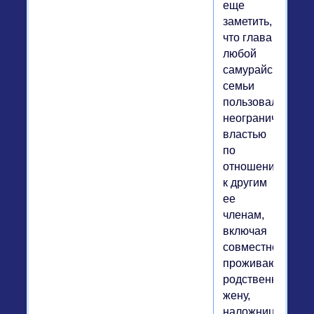
еще
заметить,
что глава
любой
самурайской
семьи
пользовался
неограниченной
властью
по
отношению
к другим
ее
членам,
включая
совместно
проживающих
родственников,
жену,
наложниц,