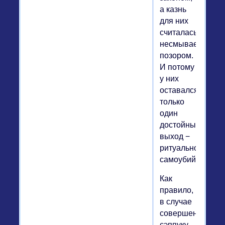
а казнь
для них
считалась
несмываемым
позором.
И потому
у них
оставался
только
один
достойный
выход −
ритуальное
самоубийство.
Как
правило,
в случае
совершения
сэппуку,