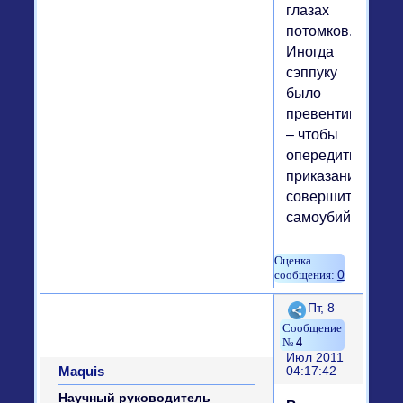
глазах
потомков.
Иногда
сэппуку
было
превентивным
– чтобы
опередить
приказание
совершить
самоубийство.
0
Поделиться
Пт, 8
4
Июл 2011
Maquis
04:17:42
Научный руководитель