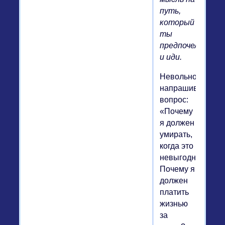
путь,
который
ты
предпочел,
и иди.
Невольно
напрашивается
вопрос:
«Почему
я должен
умирать,
когда это
невыгодно?
Почему я
должен
платить
жизнью
за