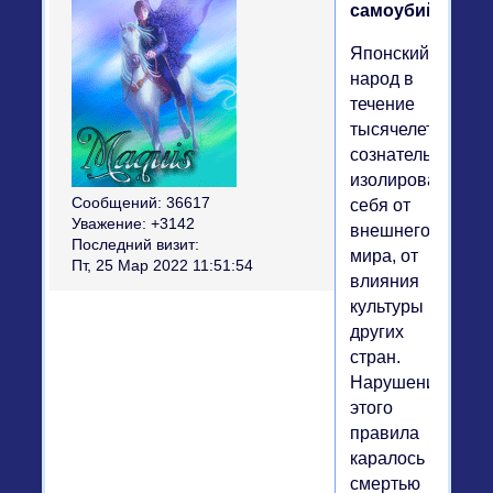
самоубийств
Японский
народ в
течение
тысячелетий
сознательно
изолировал
Сообщений:
36617
себя от
Уважение:
+3142
внешнего
Последний визит:
мира, от
Пт, 25 Мар 2022 11:51:54
влияния
культуры
других
стран.
Нарушение
этого
правила
каралось
смертью