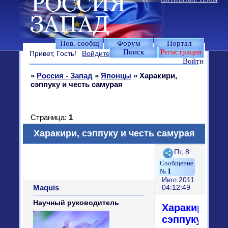
Нов. сообщ
Форум
Портал
Поиск
Регистрация
Привет, Гость!
Войдите
или
зарегистрируйтесь
.
Войти
»
Россия - Запад
»
Японцы
»
Харакири,
сэппуку и честь самурая
Страница:
1
Харакири, сэппуку и честь самурая
Поделиться
Пт, 8
1
Июл 2011
Maquis
04:12:49
Научный руководитель
Харакири,
сэппуку