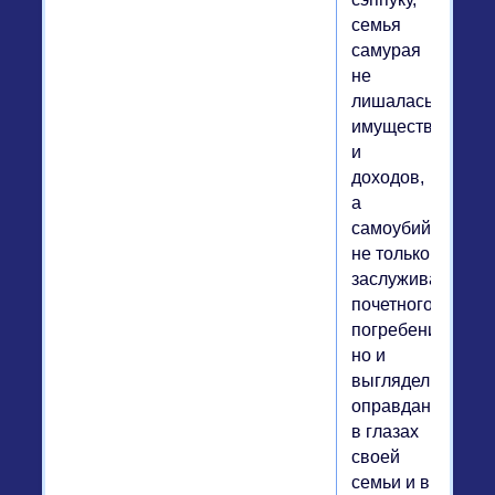
семья
самурая
не
лишалась
имущества
и
доходов,
а
самоубийца
не только
заслуживал
почетного
погребения,
но и
выглядел
оправданным
в глазах
своей
семьи и в