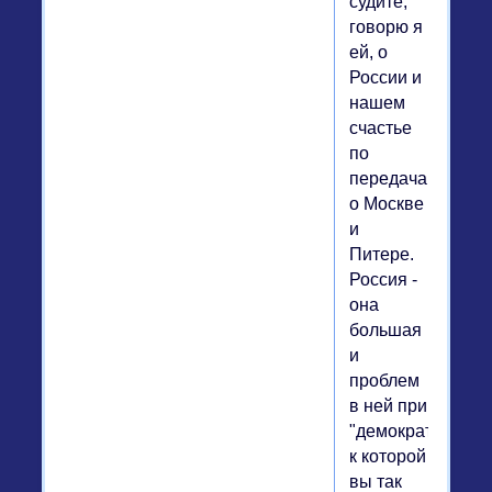
судите,
говорю я
ей, о
России и
нашем
счастье
по
передачам
о Москве
и
Питере.
Россия -
она
большая
и
проблем
в ней при
"демократии",
к которой
вы так