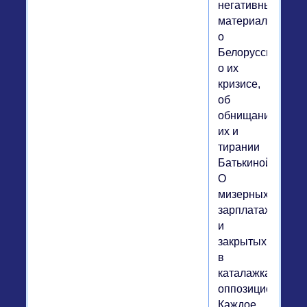
негативных
материалов
о
Белоруссии
о их
кризисе,
об
обнищании
их и
тирании
Батькиной.
О
мизерных
зарплатах
и
закрытых
в
каталажках
оппозиционеров.
Каждое