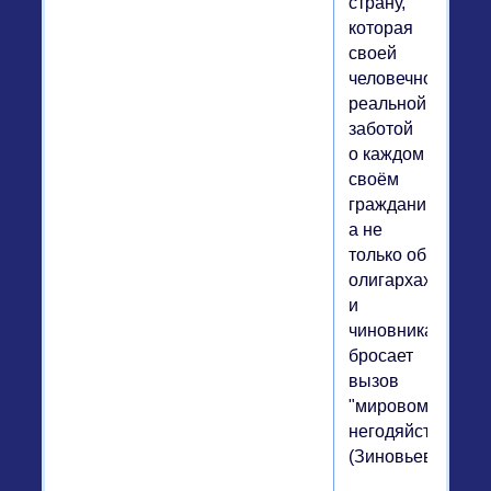
страну,
которая
своей
человечностью,
реальной
заботой
о каждом
своём
гражданине,
а не
только об
олигархах
и
чиновниках,
бросает
вызов
"мировому
негодяйству"
(Зиновьев).