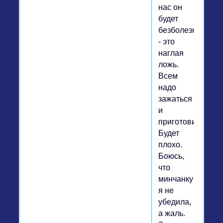
нас он
будет
безболезненным
- это
наглая
ложь.
Всем
надо
зажаться
и
приготовиться.
Будет
плохо.
Боюсь,
что
минчанку
я не
убедила,
а жаль.