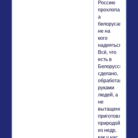
Россию
прохлопали,
а
белорусам
не на
кого
надеяться.
Всё, что
есть в
Белоруссии,
сделано,
обработано
руками
людей, а
не
вытащено,
приготовленное
природой,
из недр,
как у нас.