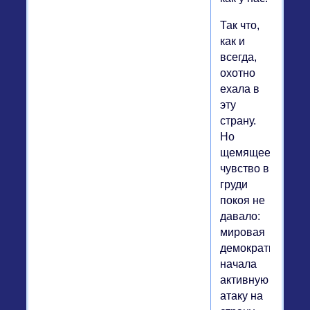
Так что,
как и
всегда,
охотно
ехала в
эту
страну.
Но
щемящее
чувство в
груди
покоя не
давало:
мировая
демократия
начала
активную
атаку на