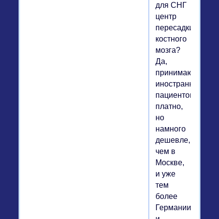
для СНГ
центр
пересадки
костного
мозга?
Да,
принимают
иностранных
пациентов
платно,
но
намного
дешевле,
чем в
Москве,
и уже
тем
более
Германии
и