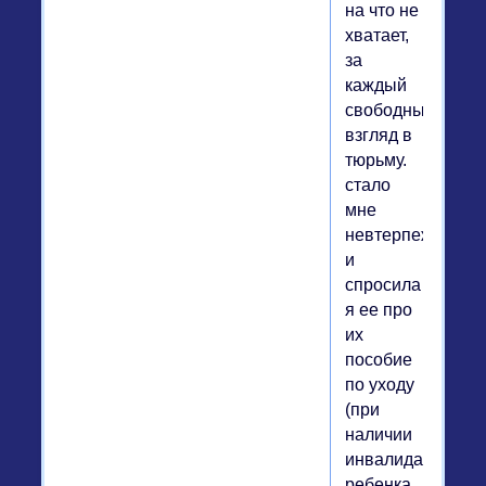
на что не
хватает,
за
каждый
свободный
взгляд в
тюрьму.
стало
мне
невтерпеж
и
спросила
я ее про
их
пособие
по уходу
(при
наличии
инвалида
ребенка