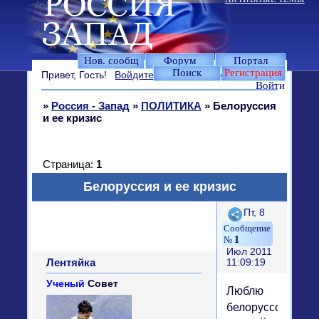
Нов. сообщ
Форум
Портал
Поиск
Регистрация
Привет, Гость!
Войдите
или
зарегистрируйтесь
.
Войти
»
Россия - Запад
»
ПОЛИТИКА
»
Белоруссия
и ее кризис
Страница:
1
Белоруссия и ее кризис
Поделиться
Пт, 8
1
Июл 2011
Лентяйка
11:09:19
Ученый
Совет
Люблю
белоруссов