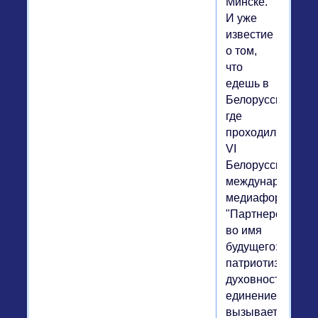
Минске.
И уже
известие
о том,
что
едешь в
Белоруссию,
где
проходил
VI
Белорусский
международный
медиафорум
"Партнерство
во имя
будущего:
патриотизм,
духовность,
единение",
вызывает