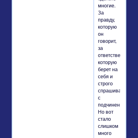
многие.
За
правду,
которую
он
говорит,
за
ответственность,
которую
берет на
себя и
строго
спрашивает
с
подчиненных.
Но вот
стало
слишком
много