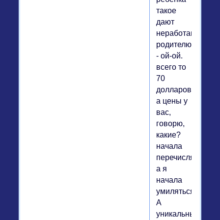
такое
дают
неработающему
родителю).
- ой-ой.
всего то
70
долларов.
а цены у
вас,
говорю,
какие?
начала
перечислять,
а я
начала
умиляться.
А
уникальный