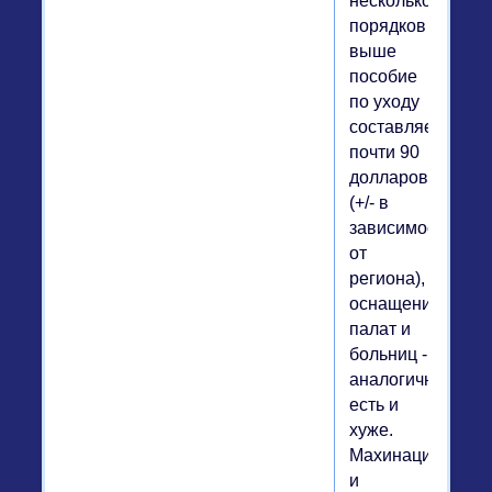
несколько
порядков
выше
пособие
по уходу
составляет
почти 90
долларов
(+/- в
зависимости
от
региона),
оснащение
палат и
больниц -
аналогичное,
есть и
хуже.
Махинации
и