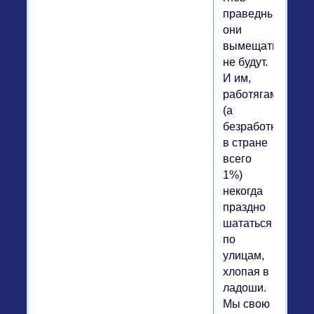
праведный
они
вымещать
не будут.
И им,
работягам
(а
безработных
в стране
всего
1%)
некогда
праздно
шататься
по
улицам,
хлопая в
ладоши.
Мы свою