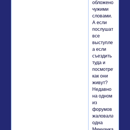
обложено
чужими
словами.
А если
послушать
все
выступление???
а если
съездить
туда и
посмотреть
как они
живут?
Недавно
на одном
из
форумов
жаловалась
одна
Минчанка.