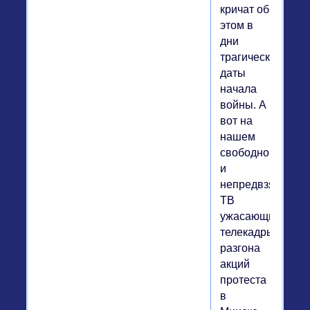
кричат об
этом в
дни
трагической
даты
начала
войны. А
вот на
нашем
свободном
и
непредвзятом
ТВ
ужасающие
телекадры
разгона
акций
протеста
в