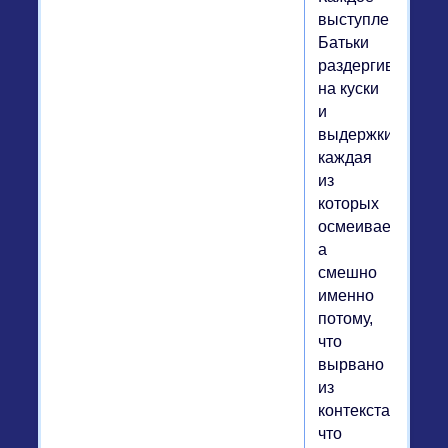
выступление
Батьки
раздергивается
на куски
и
выдержки,
каждая
из
которых
осмеивается.
а
смешно
именно
потому,
что
вырвано
из
контекста,
что