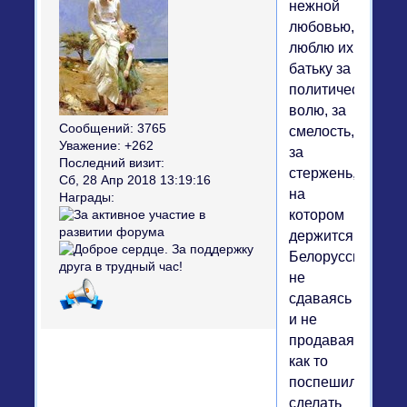
нежной
любовью,
люблю их
батьку за
политическую
волю, за
Сообщений:
3765
смелость,
Уважение:
+262
за
Последний визит:
стержень,
Сб, 28 Апр 2018 13:19:16
на
Награды:
котором
держится
Белоруссия,
не
сдаваясь
и не
продаваясь
как то
поспешили
сделать