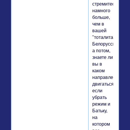
стремитесь,
намного
больше,
чем в
вашей
"тоталитарной"
Белоруссии.
а потом,
знаете ли
вы в
каком
направлении
двигаться,
если
убрать
режим и
Батьку,
на
котором