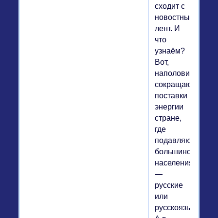
сходит с
новостных
лент. И
что
узнаём?
Вот,
наполовину
сокращаются
поставки
энергии
стране,
где
подавляющее
большинство
населения
—
русские
или
русскоязычные.