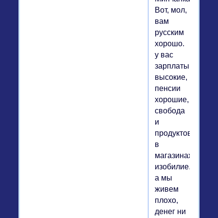
Вот, мол,
вам
русским
хорошо.
у вас
зарплаты
высокие,
пенсии
хорошие,
свобода
и
продуктов
в
магазинах
изобилие.
а мы
живем
плохо,
денег ни