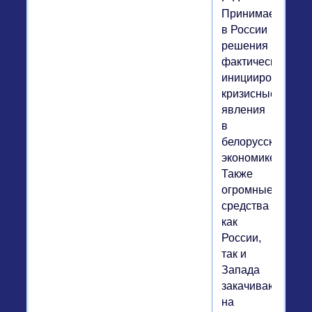
Принимаемые
в России
решения
фактически
инициировали
кризисные
явления
в
белорусской
экономике.
Также
огромные
средства
как
России,
так и
Запада
закачиваются
на