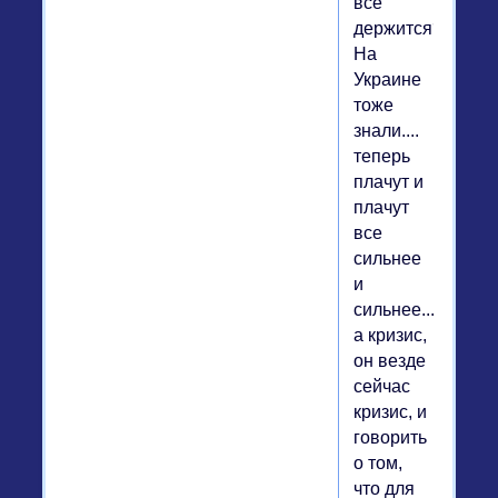
все
держится?
На
Украине
тоже
знали....
теперь
плачут и
плачут
все
сильнее
и
сильнее....
а кризис,
он везде
сейчас
кризис, и
говорить
о том,
что для