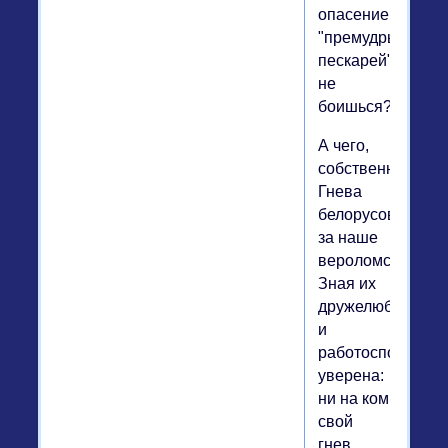
опасение
"премудрых
пескарей":
не
боишься?
А чего,
собственно?
Гнева
белорусов
за наше
вероломство?
Зная их
дружелюбие
и
работоспособнос
уверена:
ни на ком
свой
гнев