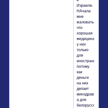
Израиле.
НАчала
мне
жаловаться,
что
хорошая
медицина
у них
только
для
иностранцев,
потому
как
деньги
на них
делает
минздрав,
а для
белоруссов