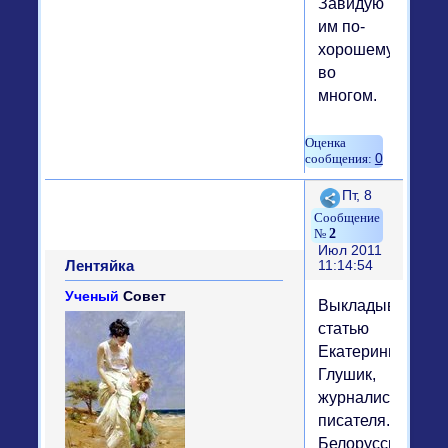
Завидую
им по-
хорошему
во
многом.
0
Поделиться
Пт, 8
2
Июл 2011
Лентяйка
11:14:54
Ученый
Совет
Выкладываю
статью
Екатерины
Глушик,
журналиста,
писателя.
Белорусский