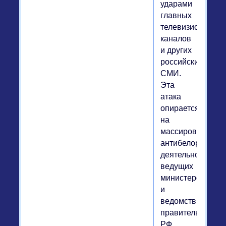
ударами
главных
телевизионных
каналов
и других
российских
СМИ.
Эта
атака
опирается
на
массированную
антибелорусскую
деятельность
ведущих
министерств
и
ведомств
правительства
РФ.