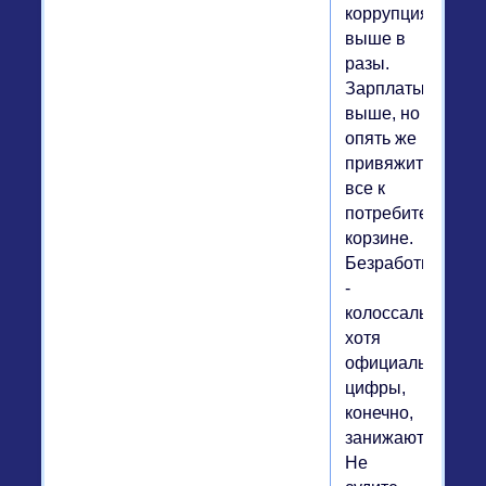
коррупция
выше в
разы.
Зарплаты
выше, но
опять же
привяжите
все к
потребительской
корзине.
Безработица
-
колоссальная,
хотя
официальные
цифры,
конечно,
занижают.
Не