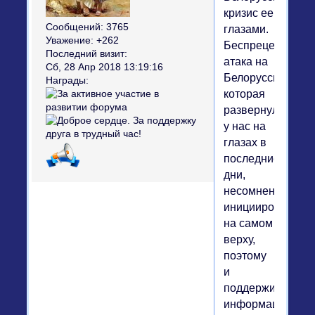
кризис ее
Сообщений:
3765
глазами.
Уважение:
+262
Беспрецедентна
Последний визит:
атака на
Сб, 28 Апр 2018 13:19:16
Белоруссию,
Награды:
которая
развернулась
у нас на
глазах в
последние
дни,
несомненно,
инициирована
на самом
верху,
поэтому
и
поддерживается
информационны