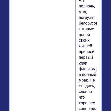
А в
полночь,
мол,
погрузят
белорусов,
которые
ценой
своих
жизней
приняли
первый
удар
фашизма,
в полный
мрак. Не
стыдясь,
словно
что
хорошее
совершили,