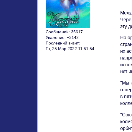
Межд
Через
эту 
Сообщений:
36617
На о
Уважение:
+3142
Последний визит:
стра
Пт, 25 Мар 2022 11:51:54
их а
напря
испо
нет и
"Мы 
гене
в пя
колле
"Сою
косм
орби