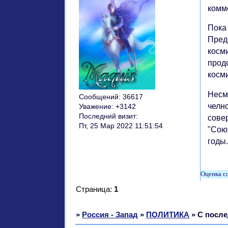
комм
Пока 
Пред
косми
прод
косми
Несм
Сообщений:
36617
челн
Уважение:
+3142
Последний визит:
сове
Пт, 25 Мар 2022 11:51:54
"Сою
годы.
Страница:
1
»
Россия - Запад
»
ПОЛИТИКА
»
С после