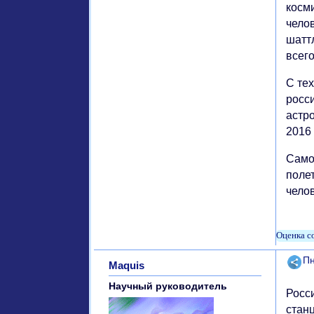
косм
чело
шатт
всего
С те
росс
астро
2016 
Само
полет
челов
Поде
Пн
Maquis
Научный руководитель
Росс
станц