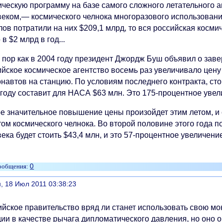
ическую программу на базе самого сложного летательного а
веком,— космического челнока многоразового использован
лов потратили на них $209,1 млрд, то вся российская косм
 в $2 млрд в год...
х пор как в 2004 году президент Джордж Буш объявил о за
ийское космическое агентство восемь раз увеличивало цену
навтов на станцию. По условиям последнего контракта, сто
году составит для НАСА $63 млн. Это 175-процентное увели
е значительное повышение цены произойдет этим летом, и 
ом космического челнока. Во второй половине этого года по
ека будет стоить $43,4 млн, и это 57-процентное увеличен
0
литься
, 18 Июл 2011 03:38:23
ийское правительство вряд ли станет использовать свою мо
ии в качестве рычага дипломатического давления, но оно о