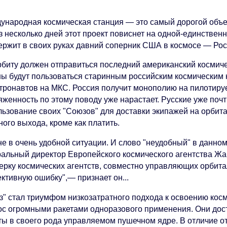
ународная космическая станция — это самый дорогой объек
 несколько дней этот проект повиснет на одной-единственн
держит в своих руках давний соперник США в космосе — Рос
рбиту должен отправиться последний американский космиче
ны будут пользоваться старинным российским космическим 
стронавтов на МКС. Россия получит монополию на пилотиру
женность по этому поводу уже нарастает. Русские уже почт
льзование своих "Союзов" для доставки экипажей на орбита
ного выхода, кроме как платить.
не в очень удобной ситуации. И слово "неудобный" в данн
ральный директор Европейского космического агентства Жа
терку космических агентств, совместно управляющих орбит
ктивную ошибку",— признает он...
з" стал триумфом низкозатратного подхода к освоению косм
ос огромными ракетами одноразового применения. Они дост
ты в своего рода управляемом пушечном ядре. В отличие 