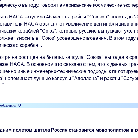
ерческую выгоду, говорят американские космические экспер
что НАСА закупило 46 мест на рейсы "Союзов" вплоть до 20
ставители НАСА объясняют увеличение цен инфляцией и 
ческих кораблей "Союз", которые русские выпускают уже по
олжает вносить в "Союз" усовершенствования. В этом году 
ческого корабля...
отря на рост цен на билеты, капсула "Союза" выгодна в ср
оков НАСА. В основном это связано с тем, что в данных тр
ршенно иные инженерно-технические подходы к пилотируем
з" напоминает лунные капсулы "Аполлона" и ракеты "Сатур
.."
0
дним полетом шаттла Россия становится монополистом в 