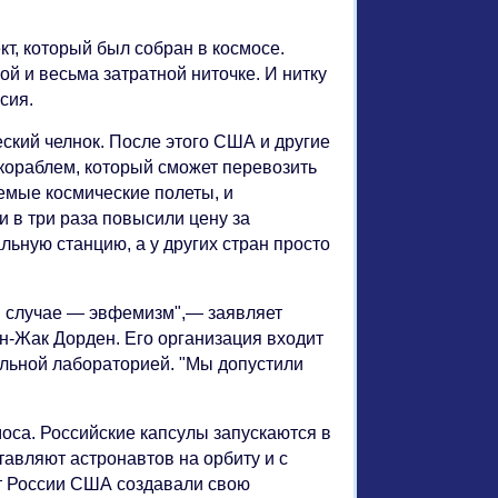
т, который был собран в космосе.
ой и весьма затратной ниточке. И нитку
сия.
ский челнок. После этого США и другие
кораблем, который сможет перевозить
емые космические полеты, и
и в три раза повысили цену за
льную станцию, а у других стран просто
ом случае — эвфемизм",— заявляет
н-Жак Дорден. Его организация входит
альной лабораторией. "Мы допустили
оса. Российские капсулы запускаются в
авляют астронавтов на орбиту и с
от России США создавали свою