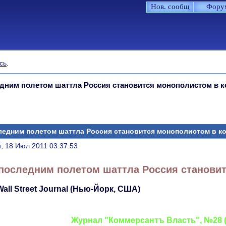
Нов. сообщ
Фору
сь
.
дним полетом шаттла Россия становится монополистом в 
ледним полетом шаттла Россия становится монополистом в к
литься
, 18 Июл 2011 03:37:53
последним полетом шаттла Россия станови
Wall Street Journal (Нью-Йорк, США)
Журнал "Коммерсантъ Власть", №28 (93