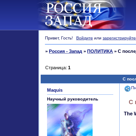
Привет, Гость!
Войдите
или
зарегистрируйте
»
Россия - Запад
»
ПОЛИТИКА
»
С после
Страница:
1
С пос
Поде
Пн
Maquis
Научный руководитель
С 
The 