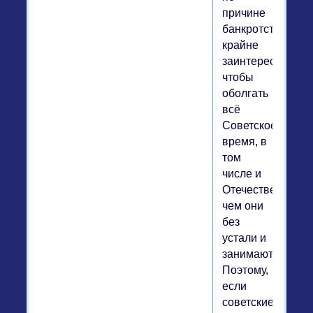
причине
банкротства
крайне
заинтересована,
чтобы
оболгать
всё
Советское
время, в
том
числе и
Отечественную,
чем они
без
устали и
занимаются.
Поэтому,
если
советские