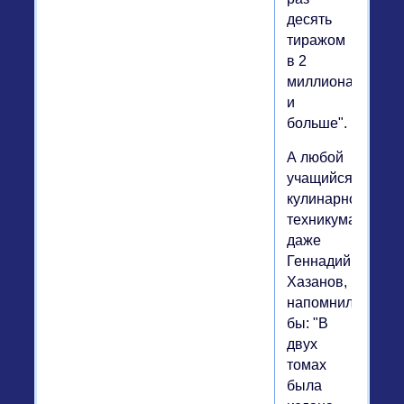
десять
тиражом
в 2
миллиона
и
больше".
А любой
учащийся
кулинарного
техникума,
даже
Геннадий
Хазанов,
напомнил
бы: "В
двух
томах
была