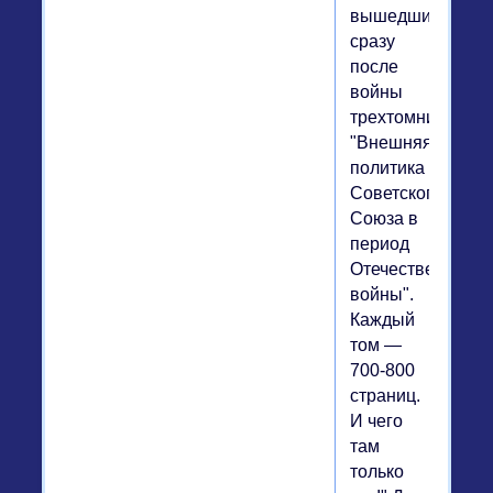
вышедший
сразу
после
войны
трехтомник
"Внешняя
политика
Советского
Союза в
период
Отечественной
войны".
Каждый
том —
700-800
страниц.
И чего
там
только