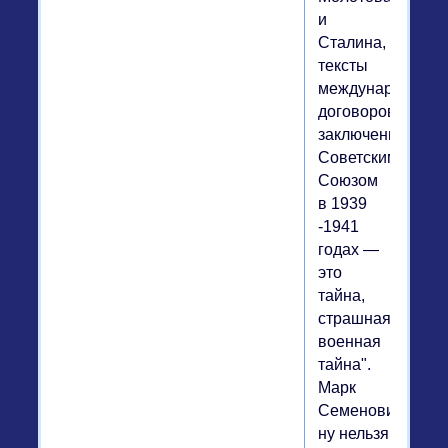
и
Сталина,
тексты
международных
договоров,
заключенных
Советским
Союзом
в 1939
-1941
годах —
это
тайна,
страшная
военная
тайна".
Марк
Семенович,
ну нельзя