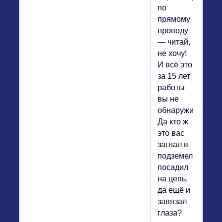
по
прямому
проводу
— читай,
не хочу!
И всё это
за 15 лет
работы
вы не
обнаружили?
Да кто ж
это вас
загнал в
подземелье,
посадил
на цепь,
да ещё и
завязал
глаза?