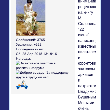
вниманию
рецензию
на книгу
М.
Солонина
"22
июня"
Сообщений:
3765
написанную
Уважение:
+262
известным
Последний визит:
писателем
Сб, 28 Апр 2018 13:19:16
и
Награды:
фронтовиком,
знатоком
архивов
и
патриотом
Владимиром
Бушиным.
Местами
очень