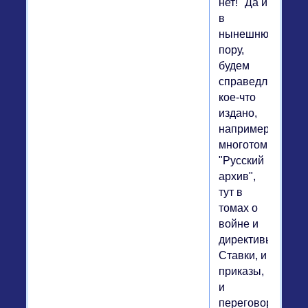
нет!" Да и
в
нынешнюю
пору,
будем
справедливы,
кое-что
издано,
например,
многотомный
"Русский
архив",
тут в
томах о
войне и
директивы
Ставки, и
приказы,
и
переговоры