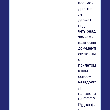
восьмой
десяток
лет
держат
под
четырнадцатью
замками
важнейшие
документы,
связанные
с
прилётом
к ним
совсем
незадолго
до
нападения
на СССР
Рудольфа