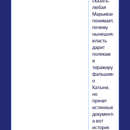
сказать:
любая
Марьиванна
понимает,
почему
нынешняя
власть
дарит
полякам
и
тиражирует
фальшивки
о
Катыни,
но
прячет
истинные
документы,
а вот
историк