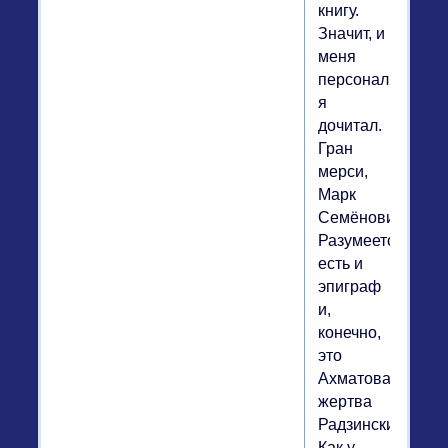
книгу.
Значит, и
меня
персонально,
я
дочитал.
Гран
мерси,
Марк
Семёнович...
Разумеется,
есть и
эпиграф
и,
конечно,
это
Ахматова,
жертва
Радзинских.
Как у