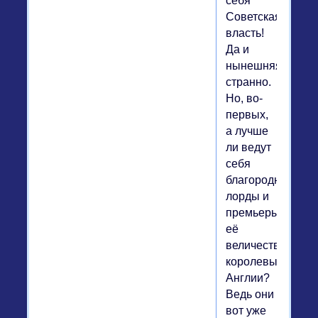
себя
Советская
власть!
Да и
нынешняя
странно.
Но, во-
первых,
а лучше
ли ведут
себя
благородные
лорды и
премьеры
её
величества
королевы
Англии?
Ведь они
вот уже