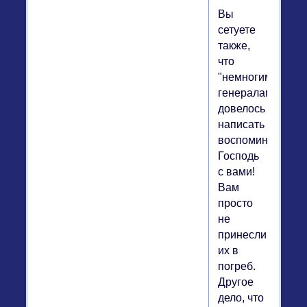
Вы
сетуете
также,
что
"немногим
генералам
довелось
написать
воспоминания".
Господь
с вами!
Вам
просто
не
принесли
их в
погреб.
Другое
дело, что