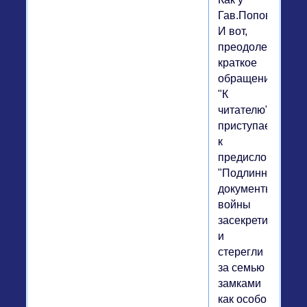
Гав.Попова.
И вот,
преодолев
краткое
обращение
"К
читателю",
приступаем
к
предисловию:
"Подлинные
документы
войны
засекретили
и
стерегли
за семью
замками
как особо