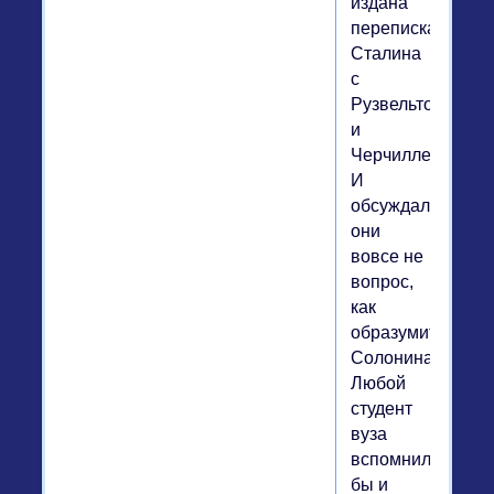
издана
переписка
Сталина
с
Рузвельтом
и
Черчиллем.
И
обсуждали
они
вовсе не
вопрос,
как
образумить
Солонина".
Любой
студент
вуза
вспомнил
бы и