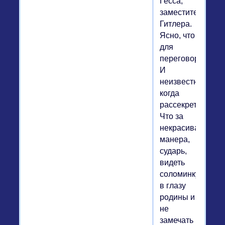
Гесса,
заместителя
Гитлера.
Ясно, что
для
переговоров.
И
неизвестно,
когда
рассекретят.
Что за
некрасивая
манера,
сударь,
видеть
соломинку
в глазу
родины и
не
замечать