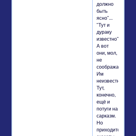
должно
быть
ясно"...
"Тут и
дураку
известно"...
А вот
они, мол,
не
соображали!
Им
неизвестно!..
Тут,
конечно,
ещё и
потуги на
сарказм.
Но
приходится