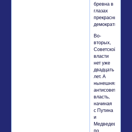
бревна в
глазах
прекрасных
демократий?
Во-
вторых,
Советской
власти
нет уже
двадцать
лет. А
нынешняя
антисоветская
власть,
начиная
с Путина
и
Медведева,
по