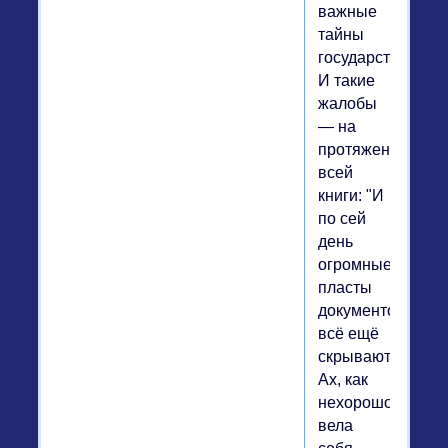
важные
тайны
государства".
И такие
жалобы
— на
протяжении
всей
книги: "И
по сей
день
огромные
пласты
документов
всё ещё
скрываются".
Ах, как
нехорошо
вела