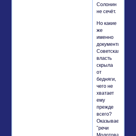
Солонин
не сечёт.
Но какие
же
именно
документы
Советская
власть
скрыла
от
бедняги,
чего не
хватает
ему
прежде
всего?
Оказывается,
"речи
Молотова