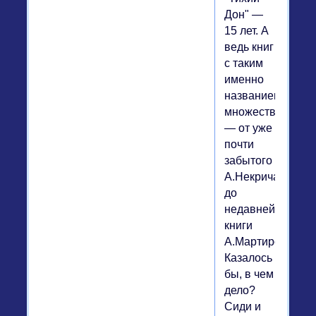
Дон" —
15 лет. А
ведь книг
с таким
именно
названием
множество
— от уже
почти
забытого
А.Некрича
до
недавней
книги
А.Мартиросяна.
Казалось
бы, в чем
дело?
Сиди и