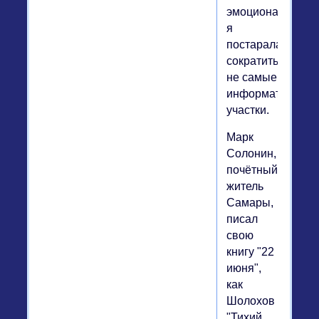
эмоционально,
я
постаралась
сократить
не самые
информативные
участки.
Марк
Солонин,
почётный
житель
Самары,
писал
свою
книгу "22
июня",
как
Шолохов
"Тихий