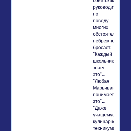
советскими
руководителями,
по
поводу
многих
обстоятельств
небрежно
бросает:
"Каждый
школьник
знает
это"...
"Любая
Марьиванна
понимает
это"...
"Даже
учащемуся
кулинарного
техникума