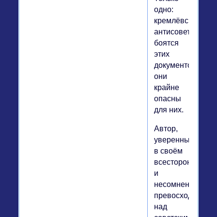
одно:
кремлёвские
антисоветчики
боятся
этих
документов,
они
крайне
опасны
для них.
Автор,
уверенный
в своём
всестороннем
и
несомненном
превосходстве
над