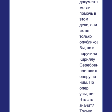
документы
могли
помочь в
этом
деле, они
их не
только
опубликовали
бы, но и
поручили
Кириллу
Серебренникову
поставить
оперу по
ним. Но
опер,
увы, нет.
Что это
значит?
Только