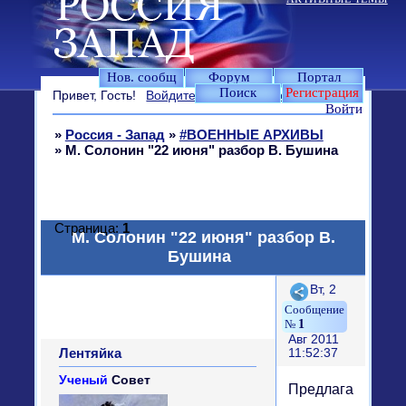
Нов. сообщ
Форум
Портал
Поиск
Регистрация
Привет, Гость!
Войдите
или
зарегистрируйтесь
.
Войти
»
Россия - Запад
»
#ВОЕННЫЕ АРХИВЫ
»
М. Солонин "22 июня" разбор В. Бушина
Страница:
1
М. Солонин "22 июня" разбор В.
Бушина
Поделиться
Вт, 2
1
Авг 2011
Лентяйка
11:52:37
Ученый
Совет
Предлагаю