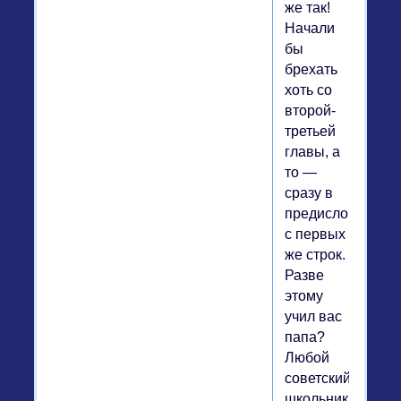
же так!
Начали
бы
брехать
хоть со
второй-
третьей
главы, а
то —
сразу в
предисловии,
с первых
же строк.
Разве
этому
учил вас
папа?
Любой
советский
школьник