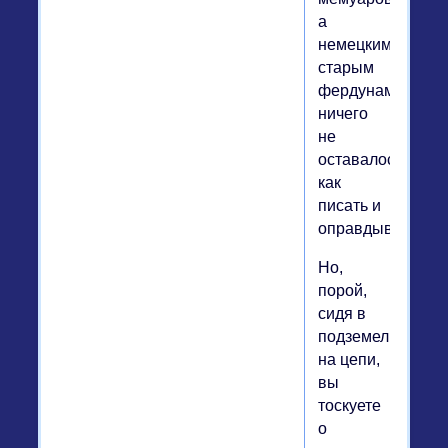
а
немецким
старым
фердунам
ничего
не
оставалось,
как
писать и
оправдываться.
Но,
порой,
сидя в
подземелье
на цепи,
вы
тоскуете
о