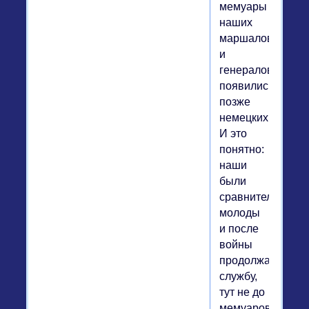
мемуары
наших
маршалов
и
генералов
появились
позже
немецких.
И это
понятно:
наши
были
сравнительно
молоды
и после
войны
продолжали
службу,
тут не до
мемуаров,