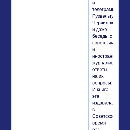
и
телеграммы
Рузвельту,
Черчиллю,
и даже
беседы с
советскими
и
иностранными
журналистами,
ответы
на их
вопросы.
И книга
эта
издавалась
в
Советское
время
раз