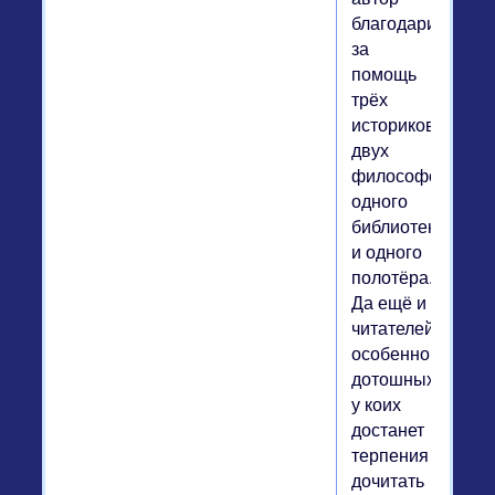
благодарит
за
помощь
трёх
историков,
двух
философов,
одного
библиотекаря
и одного
полотёра.
Да ещё и
читателей,
особенно
дотошных,
у коих
достанет
терпения
дочитать