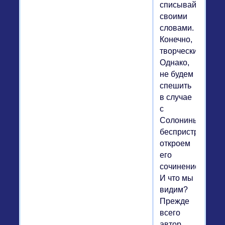
списывай
своими
словами.
Конечно,
творчески.
Однако,
не будем
спешить
в случае
с
Солониным,
беспристрастно
откроем
его
сочинение.
И что мы
видим?
Прежде
всего
автор