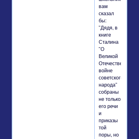
вам
сказал
бы:
"Дядя, в
книге
Сталина
"О
Великой
Отечественной
войне
советского
народа"
собраны
не только
его речи
и
приказы
той
поры, но