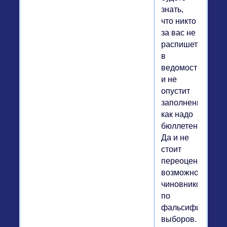
знать,
что никто
за вас не
распишется
в
ведомости
и не
опустит
заполненный
как надо
бюллетень.
Да и не
стоит
переоценивать
возможности
чиновников
по
фальсификации
выборов.