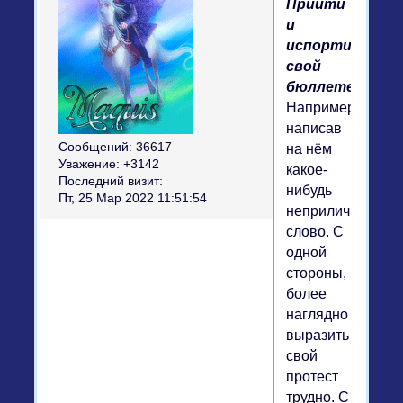
Прийти
и
испортить
свой
бюллетень.
Например,
написав
Сообщений:
36617
на нём
Уважение:
+3142
какое-
Последний визит:
нибудь
Пт, 25 Мар 2022 11:51:54
неприличное
слово. С
одной
стороны,
более
наглядно
выразить
свой
протест
трудно. С