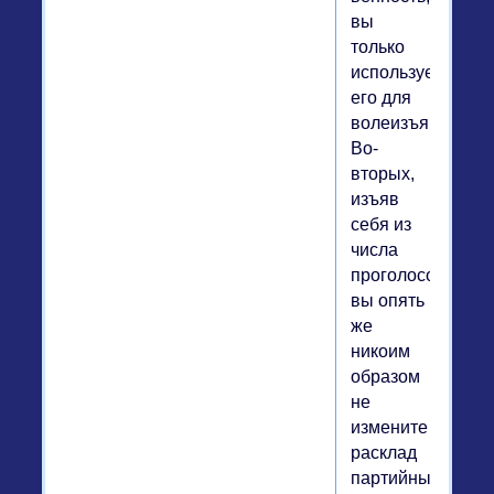
вы
только
используете
его для
волеизъявления.
Во-
вторых,
изъяв
себя из
числа
проголосовавших
вы опять
же
никоим
образом
не
измените
расклад
партийных