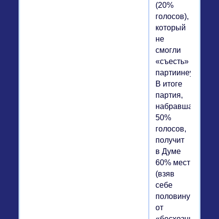
(20%
голосов),
который
не
смогли
«съесть»
партиинеудачниц
В итоге
партия,
набравшая
50%
голосов,
получит
в Думе
60% мест
(взяв
себе
половину
от
«бесхозных»