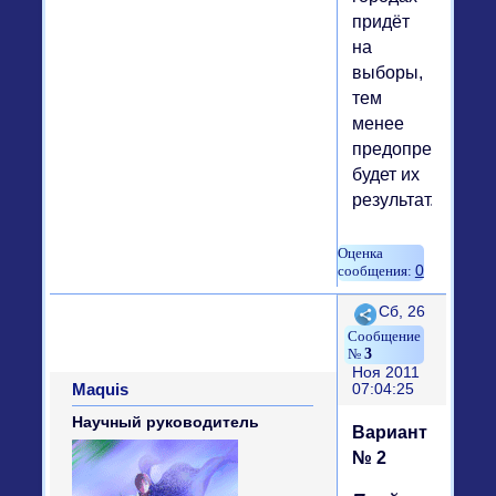
придёт
на
выборы,
тем
менее
предопределённ
будет их
результат.
0
Поделиться
Сб, 26
3
Ноя 2011
Maquis
07:04:25
Научный руководитель
Вариант
№ 2