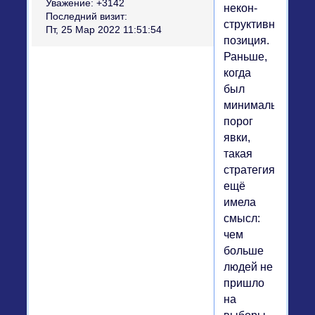
Уважение:
+3142
некон­
Последний визит:
структивная
Пт, 25 Мар 2022 11:51:54
позиция.
Раньше,
когда
был
минимальный
порог
явки,
такая
стратегия
ещё
имела
смысл:
чем
больше
людей не
пришло
на