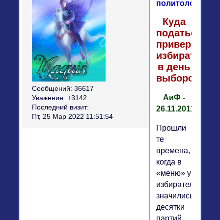
политолог
Куда
податься
привередли
избирателю
в день
выборов?
Сообщений:
36617
АиФ -
Уважение:
+3142
Последний визит:
26.11.2011
Пт, 25 Мар 2022 11:51:54
Прошли
те
времена,
когда в
«меню» у
избирателя
значились
десятки
партий