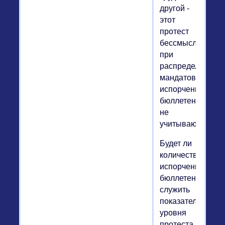
другой -
этот
протест
бессмысленный:
при
распределении
мандатов
испорченные
бюллетени
не
учитываются.
Будет ли
количество
испорченных
бюллетеней
служить
показателем
уровня
протеста