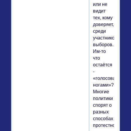
или не
видит
тех, кому
доверяет,
среди
участников
выборов.
Им-то
что
остаётся
-
«голосовать
ногами»?
Многие
политики
спорят о
разных
способах
протестного