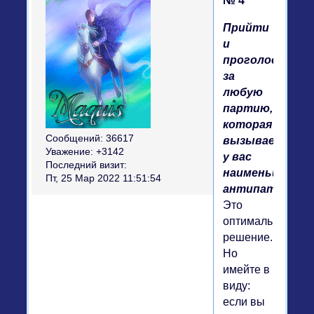
№ 4
Прийти
и
проголосоват
за
любую
партию,
которая
Сообщений:
36617
вызывает
Уважение:
+3142
у вас
Последний визит:
наименьшую
Пт, 25 Мар 2022 11:51:54
антипатию.
Это
оптимальное
решение.
Но
имейте в
виду:
если вы