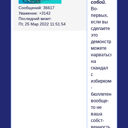
собой.
Сообщений:
36617
Во-
Уважение:
+3142
первых,
Последний визит:
если вы
Пт, 25 Мар 2022 11:51:54
сделаете
это
демонстративно,
можете
нарваться
на
скандал
с
избиркомом
-
бюллетень
вообще-
то не
ваша
собст­
венность,