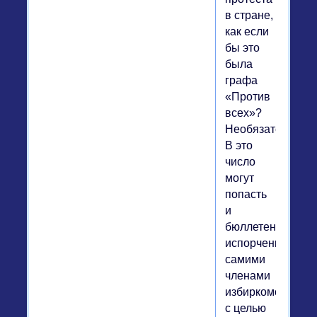
в стране,
как если
бы это
была
графа
«Против
всех»?
Необязательно.
В это
число
могут
попасть
и
бюллетени,
испорченные
самими
членами
избиркомов
с целью