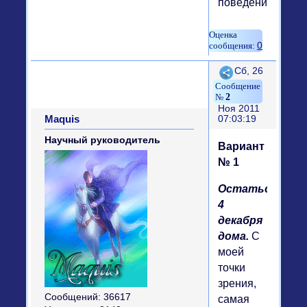
поведения.
0
Поделиться
Сб, 26
2
Ноя 2011
Maquis
07:03:19
Научный руководитель
Вариант
№ 1
Остаться
4
декабря
дома.
С
моей
точки
зрения,
Сообщений:
36617
самая