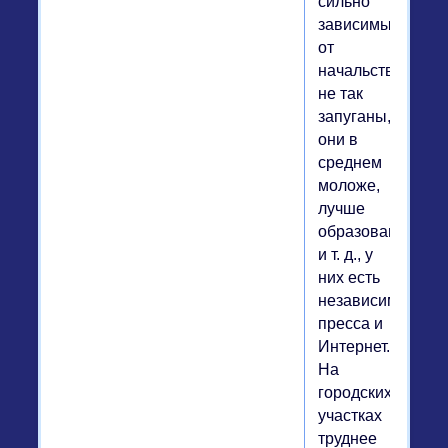
сильно
зависимы
от
начальства,
не так
запуганы,
они в
среднем
моложе,
лучше
образованны
и т. д., у
них есть
независимая
пресса и
Интернет.
На
городских
участках
труднее