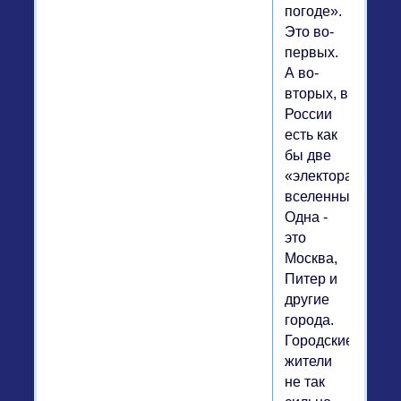
погоде».
Это во-
первых.
А во-
вторых, в
России
есть как
бы две
«электоральные
вселенные».
Одна -
это
Москва,
Питер и
другие
города.
Городские
жители
не так