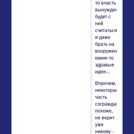
то власть
вынуждена
будет с
ней
считаться
и даже
брать на
вооружение
какие-то
здравые
идеи...
Впрочем,
некоторая
часть
сограждан,
похоже,
не верит
уже
никому -