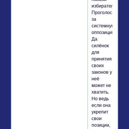
избирателей...
Проголосовать
за
системную
оппозицию?
Да
силёнок
для
принятия
своих
законов у
неё
может не
хватить.
Но ведь
если она
укрепит
свои
позиции,