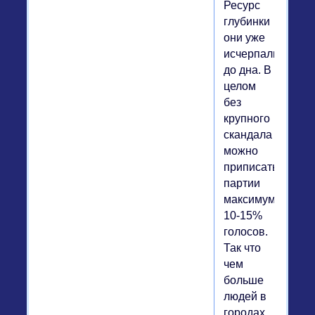
Ресурс
глубинки
они уже
исчерпали
до дна. В
целом
без
крупного
скандала
можно
приписать
партии
максимум
10-15%
голосов.
Так что
чем
больше
людей в
городах