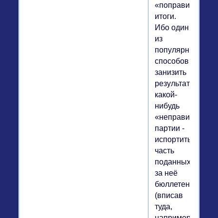
«поправить»
итоги.
Ибо один
из
популярных
способов
занизить
результат
какой-
нибудь
«неправильной»
партии -
испортить
часть
поданных
за неё
бюллетеней
(вписав
туда,
например,