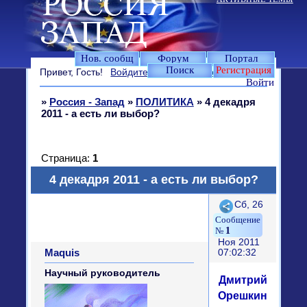
Нов. сообщ
Форум
Портал
Поиск
Регистрация
Привет, Гость!
Войдите
или
зарегистрируйтесь
.
Войти
»
Россия - Запад
»
ПОЛИТИКА
»
4 декадря
2011 - а есть ли выбор?
Страница:
1
4 декадря 2011 - а есть ли выбор?
Поделиться
Сб, 26
1
Ноя 2011
Maquis
07:02:32
Научный руководитель
Дмитрий
Орешкин