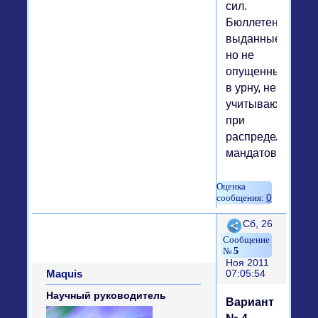
сил.
Бюллетени,
выданные,
но не
опущенные
в урну, не
учитываются
при
распределении
мандатов.
0
Поделиться
Сб, 26
5
Ноя 2011
Maquis
07:05:54
Научный руководитель
Вариант