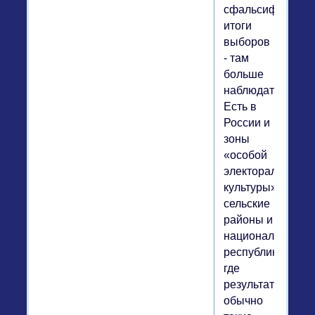
сфальсифициров
итоги
выборов
- там
больше
наблюдателей...
Есть в
России и
зоны
«особой
электоральной
культуры»:
сельские
районы и
национальные
республики,
где
результаты
обычно