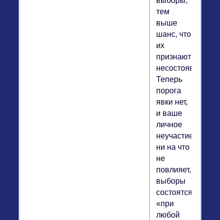
выборы,
тем
выше
шанс, что
их
признают
несостоявшимис
Теперь
порога
явки нет,
и ваше
личное
неучастие
ни на что
не
повлияет,
выборы
состоятся
«при
любой