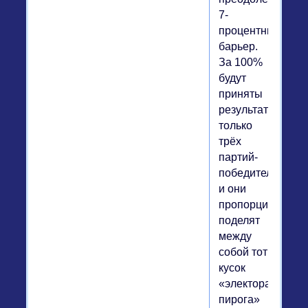
7-
процентный
барьер.
За 100%
будут
приняты
результаты
только
трёх
партий-
победительниц,
и они
пропорциональн
поделят
между
собой тот
кусок
«электорального
пирога»