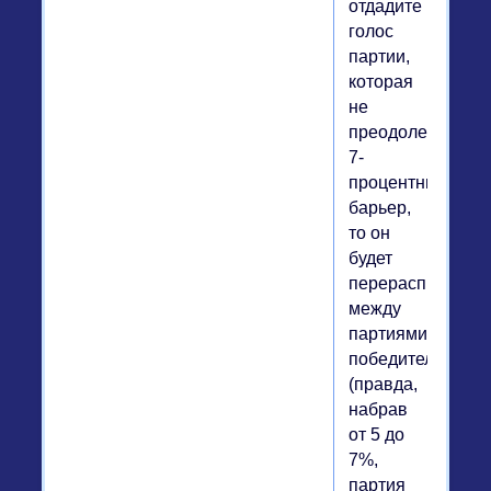
отдадите
голос
партии,
которая
не
преодолеет
7-
процентный
барьер,
то он
будет
перераспределё
между
партиями-
победительница
(правда,
набрав
от 5 до
7%,
партия