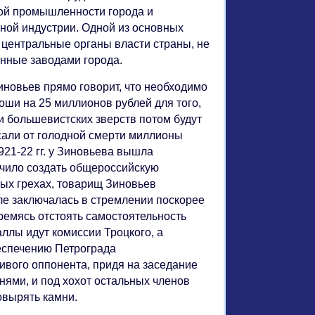
ной промышленности города и
ной индустрии. Одной из основных
 центральные органы власти страны, не
енные заводами города.
Зиновьев прямо говорит, что необходимо
коши на 25 миллионов рублей для того,
и большевистских зверств потом будут
сали от голодной смерти миллионы
921-22 гг. у Зиновьева вышла
очило создать общероссийскую
ных грехах, товарищ Зиновьев
ле заключалась в стремлении поскорее
ремясь отстоять самостоятельность
ллы идут комиссии Троцкого, а
еспечению Петрограда
ивого оппонента, придя на заседание
нями, и под хохот остальных членов
овырять камни.