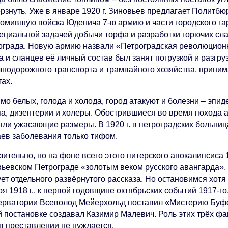
рзнуть. Уже в январе 1920 г. Зиновьев предлагает Политбю
ромившую войска Юденича 7-ю армию и части городского г
пециальной задачей добычи торфа и разработки горючих с
ограда. Новую армию назвали «Петроградская революцион
а и сланцев её личный состав был занят погрузкой и разгр
знодорожного транспорта и трамвайного хозяйства, приним
тах.
о белых, голода и холода, город атакуют и болезни – эпид
па, дизентерии и холеры. Обострившиеся во время похода 
яли ужасающие размеры. В 1920 г. в петроградских больниц
аев заболевания только тифом.
зительно, но на фоне всего этого питерского апокалипсиса
вьевском Петрограде «золотым веком русского авангарда». 
ет отдельного развёрнутого рассказа. Но остановимся хотя 
я 1918 г., к первой годовщине октябрьских событий 1917-г
ерватории Всеволод Мейерхольд поставил «Мистерию Буф
й постановке создавал Казимир Малевич. Роль этих трёх фа
 в преставлении не нуждается.