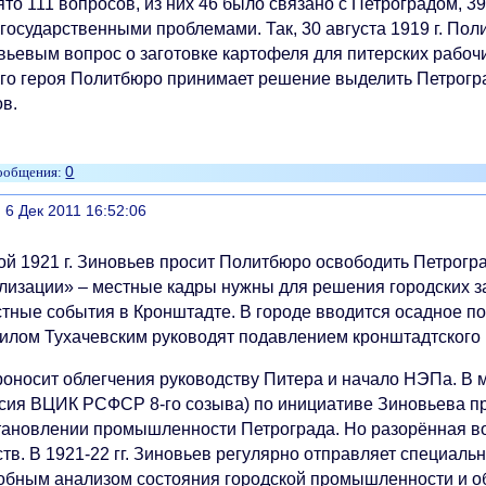
то 111 вопросов, из них 46 было связано с Петроградом, 39 
государственными проблемами. Так, 30 августа 1919 г. По
ьевым вопрос о заготовке картофеля для питерских рабочих
го героя Политбюро принимает решение выделить Петрогра
ов.
0
литься
, 6 Дек 2011 16:52:06
ой 1921 г. Зиновьев просит Политбюро освободить Петрогр
лизации» – местные кадры нужны для решения городских зад
стные события в Кронштадте. В городе вводится осадное п
илом Тухачевским руководят подавлением кронштадтского
оносит облегчения руководству Питера и начало НЭПа. В ма
ссия ВЦИК РСФСР 8-го созыва) по инициативе Зиновьева п
тановлении промышленности Петрограда. Но разорённая во
тв. В 1921-22 гг. Зиновьев регулярно отправляет специаль
обным анализом состояния городской промышленности и об