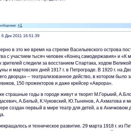
+1
литься
, 6 Дек 2011 16:51:39
ерно в это же время на стрелке Васильевского острова по
тва с участием тысяч человек «Конец самодержавия» и «К м
ч зрителей следили за восстанием Спартака, ходом Велико
ны и мартовских дней 1917 г. в Петрограде. В 1920 г. на 
го дворца» – театрализованное действо, в котором было за
евиков, 150 прожекторов и даже крейсер «Аврора».
же страшные годы в городе живут и творят М.Горький, А.Бл
асевич, А.Белый, К.Чуковский, Ю.Тынянов, А.Ахматова и мн
ере создан первый в мире театр для детей, а в Аничковом д
а.
рекращалось и техническое развитие. 29 марта 1918 г. из П