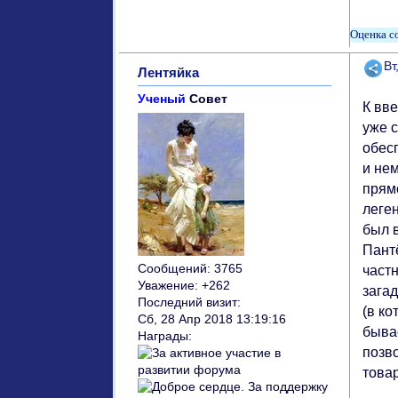
Поде
Вт
Лентяйка
Ученый
Совет
К вв
уже 
обес
и не
прям
леген
был 
Пант
Сообщений:
3765
част
Уважение:
+262
зага
Последний визит:
(в к
Сб, 28 Апр 2018 13:19:16
бывае
Награды:
позв
това