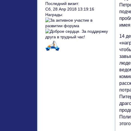
Последний визит:
Петр
Сб, 28 Апр 2018 13:19:16
подч
Награды:
проб
имея
14 де
«нагр
чтоб
завы
люде
ведо
коми
расс
потр
Пите
драг
прод
Поли
этог