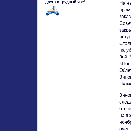
На н
пром
заказ
Сове
закр
иску
Стал
пагу
бой. 
«Поп
Обле
Зино
Пути
Зино
след
отеч
на пр
нояб
очень