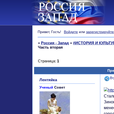
Привет, Гость!
Войдите
или
зарегистрируйте
»
Россия - Запад
»
#ИСТОРИЯ И КУЛЬТ
Часть вторая
Страница:
1
Пре
Поде
Вт
Лентяйка
Ученый
Совет
Стал
Зино
мене
горо