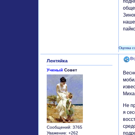
подня
обще
Зинов
наше
пайк
Поде
Вт
Лентяйка
Ученый
Совет
Весн
моби
изве
Миха
Не пр
я се
восс
средс
Сообщений:
3765
подр
Уважение:
+262