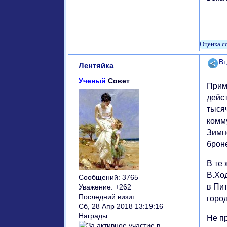
Поде
Вт
Лентяйка
Ученый
Совет
Прим
дейс
тыся
комму
Зимне
брон
В те 
В.Ход
Сообщений:
3765
в Пит
Уважение:
+262
Последний визит:
город
Сб, 28 Апр 2018 13:19:16
Награды:
Не п