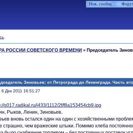
Нов. сообщ
Фору
сь
.
УРА РОССИИ СОВЕТСКОГО ВРЕМЕНИ
»
Председатель Зиновь
дседатель Зиновьев: от Петрограда до Ленинграда. Часть вт
литься
, 6 Дек 2011 16:51:27
ин, Рыков, Ленин, Зиновьев.
вьев вновь остался один на один с хозяйственными пробле
е страшно, чем вражеские штыки. Помимо хлеба постоянно
да было снабжение топливом – без постоянных поставок угл