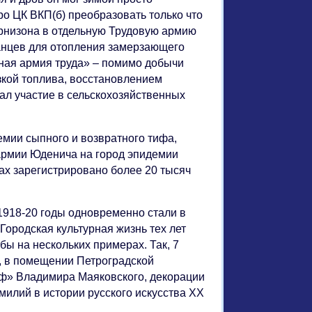
ро ЦК ВКП(б) преобразовать только что
арнизона в отдельную Трудовую армию
ланцев для отопления замерзающего
ная армия труда» – помимо добычи
узкой топлива, восстановлением
ал участие в сельскохозяйственных
емии сыпного и возвратного тифа,
армии Юденича на город эпидемии
ах зарегистрировано более 20 тысяч
 1918-20 годы одновременно стали в
Городская культурная жизнь тех лет
бы на нескольких примерах. Так, 7
о, в помещении Петроградской
ф» Владимира Маяковского, декорации
милий в истории русского искусства XX