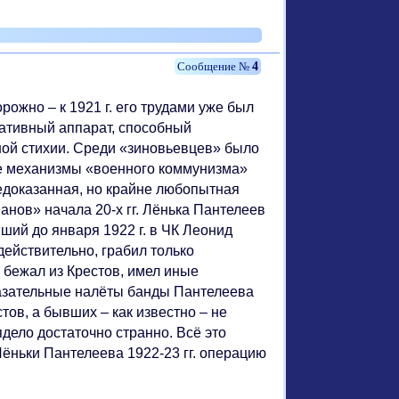
4
ожно – к 1921 г. его трудами уже был
ативный аппарат, способный
ой стихии. Среди «зиновьевцев» было
е механизмы «военного коммунизма»
едоказанная, но крайне любопытная
анов» начала 20-х гг. Лёнька Пантелеев
ий до января 1922 г. в ЧК Леонид
ействительно, грабил только
 бежал из Крестов, имел иные
казательные налёты банды Пантелеева
ов, а бывших – как известно – не
дело достаточно странно. Всё это
ёньки Пантелеева 1922-23 гг. операцию