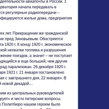
деятельности авиапочты в России. 1
серватория начала передавать в
ются регулярные радиопередачи –
иофицируются жилые дома, предприятия
тех лет. Прекращение же гражданской
щие пред Зиновьевым. Обостряется
 1920 г. К концу 1920 г. экономическое
кой нехватки топлива и разрушения
ение поездов, а значит – не поступает
ходящийся в еще большей, чем другие
рад парализован. 26 декабря 1920 г.
аря 1921 г. 21 января постановлено
ная с завтрашнего дня, 22 января». В
ой новой декадой…
ним из центральных руководителей
рует» и чисто питерские вопросы.
ниях Политбюро нашем героем было