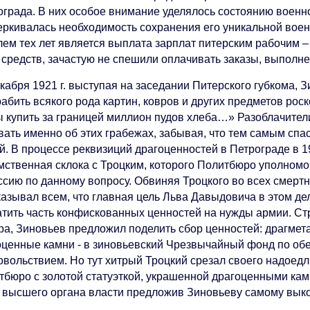
ограда. В них особое внимание уделялось состоянию воен
еркивалась необходимость сохранения его уникальной воен
лем тех лет является выплата зарплат питерским рабочим –
 средств, зачастую не спешили оплачивать заказы, выполн
кабря 1921 г. выступая на заседании Питерского губкома, 
абить всякого рода картин, ковров и других предметов рос
ы купить за границей миллион пудов хлеба…» Разоблачител
вать именно об этих грабежах, забывая, что тем самым спа
й. В процессе реквизиций драгоценностей в Петрограде в 1
мственная склока с Троцким, которого Политбюро уполном
ссию по данному вопросу. Обвиняя Троцкого во всех смерт
казывал всем, что главная цель Льва Давыдовича в этом де
атить часть конфискованных ценностей на нужды армии. Ст
ра, Зиновьев предложил поделить сбор ценностей: драгмета
оценные камни - в зиновьевский Чрезвычайный фонд по об
овольствием. Но тут хитрый Троцкий срезал своего надоедл
тбюро с золотой статуэткой, украшенной драгоценными кам
о высшего органа власти предложив Зиновьеву самому вык