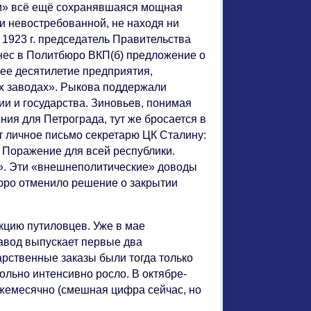
ки» всё ещё сохранявшаяся мощная
и невостребованной, не находя ни
я 1923 г. председатель Правительства
нес в Политбюро ВКП(б) предложение о
шее десятилетие предприятия,
их заводах». Рыкова поддержали
ии и государства. Зиновьев, понимая
ия для Петрограда, тут же бросается в
шет личное письмо секретарю ЦК Сталину:
. Поражение для всей республики.
у». Эти «внешнеполитические» доводы
бюро отменило решение о закрытии
кцию путиловцев. Уже в мае
авод выпускает первые два
рственные заказы были тогда только
ольно интенсивно росло. В октябре-
ежемесячно (смешная цифра сейчас, но