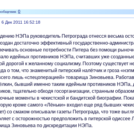
0
литься
, 6 Дек 2011 16:52:18
едению НЭПа руководитель Петрограда отнесся весьма остор
создан достаточно эффективный государственно-администр
печивать основные потребности Питера без помощи рыночн
мало идейных противников НЭПа, считавших уже созданны
ой дорогой к желанному социализму. Поэтому существует н
да о том, что знаменитый питерский налётчик и гроза «нэпм
всего лишь «спецоперацией» товарища Зиновьева. Работавш
ёлкин, бывший именно таким идейным противников НЭПа, д
ников, тщательно обходя госорганизации, странным образом
дочные моменты в чекистской и бандитской биографии. По
оторую кроме самого «Лёньки» входил еще ряд бывших чекист
т) со смаком описывали газеты Петрограда, что тоже выгля
оляет с осторожностью предположить в питерской одиссее Л
рища Зиновьева по дискредитации НЭПа.