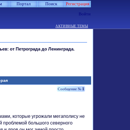
м
Портал
Поиск
Регистрация
Войти
АКТИВНЫЕ ТЕМЫ
ев: от Петрограда до Ленинграда.
орая
1
мами, которые угрожали мегаполису не
й проблемой большого северного
я и дров он мог зимой просто