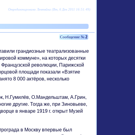
Отредактировано Лентяйка (Вт, 6 Дек 2011 16:51:49)
2
ставили грандиозные театрализованные
ировой коммуне», на которых десятки
й Французской революции, Парижской
Дворцовой площади показали «Взятие
нято 8 000 актёров, несколько
ок, Н.Гумилёв, О.Мандельштам, А.Грин,
огие другие. Тогда же, при Зиновьеве,
ворце в январе 1919 г. открыт Музей
етрограда в Москву впервые был