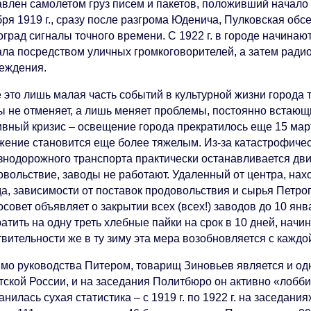
авлен самолетом груз писем и пакетов, положивший начало 
бря 1919 г., сразу после разгрома Юденича, Пулковская об
оград сигналы точного времени. С 1922 г. в городе начина
ала посредством уличных громкоговорителей, а затем рад
реждения.
ё это лишь малая часть событий в культурной жизни города 
ы не отменяет, а лишь меняет проблемы, постоянно встаю
вный кризис – освещение города прекратилось еще 15 марта
жение становится еще более тяжелым. Из-за катастрофичес
знодорожного транспорта практически останавливается движ
овольствие, заводы не работают. Удаленный от центра, на
а, зависимости от поставок продовольствия и сырья Петрог
совет объявляет о закрытии всех (всех!) заводов до 10 янв
атить на одну треть хлебные пайки на срок в 10 дней, начи
твительности же в ту зиму эта мера возобновляется с кажд
мо руководства Питером, товарищ Зиновьев является и од
тской России, и на заседания Политбюро он активно «лобби
нилась сухая статистика – с 1919 г. по 1922 г. на заседа