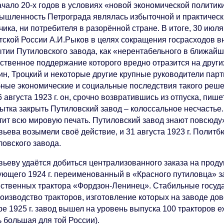
ачало 20-х годов в условиях «новой экономической полити
ышленность Петрограда являлась избыточной и практическ
чика, ни потребителя в разорённой стране. В итоге, 30 июл
тской России А.И.Рыков в целях сокращения госрасходов в
ытии Путиловского завода, как «нерентабельного в ближай
сственное поддержание которого вредно отразится на друг
ин, Троцкий и некоторые другие крупные руководители парт
бные экономические и социальные последствия такого решен
6 августа 1923 г. он, срочно возвратившись из отпуска, пи
ытка закрыть Путиловский завод – колоссальное несчастье
тит всю мировую печать. Путиловский завод знают повсюд
вьева возымели своё действие, и 31 августа 1923 г. Полит
ловского завода.
вьеву удаётся добиться централизованного заказа на проду
ующего 1924 г. переименованный в «Красного путиловца» з
ественных трактора «Фордзон-Ленинец». Стабильные госуда
оизводство тракторов, изготовление которых на заводе дов
ре 1925 г. завод вышел на уровень выпуска 100 тракторов 
 большая для той России).