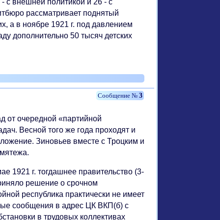
- с внешней политикой и 26 - с
литбюро рассматривает поднятый
, а в ноябре 1921 г. под давлением
ду дополнительно 50 тысяч детских
3
ад от очередной «партийной
ач. Весной того же года проходят и
оложение. Зиновьев вместе с Троцким и
 мятежа.
е 1921 г. тогдашнее правительство (3-
риняло решение о срочном
йной республика практически не имеет
ные сообщения в адрес ЦК ВКП(б) с
становки в трудовых коллективах