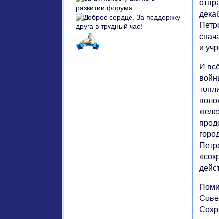
отпр
дека
Петр
снач
и уч
И вс
войн
топли
поло
желе
прод
город
Петро
«сокр
дейс
Поми
Сове
Сохра