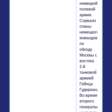
немецкой
полевой
армии.
Сорвало
планы
немецкого
командования
по
обходу
Москвы с
востока
2-й
танковой
армией
Гейнца
Гудериана.
Во время
второго
генерального