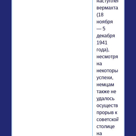
наступления
вермахта
(18
ноября
— 5
декабря
1941
года),
несмотря
на
некоторые
успехи,
немцам
также не
удалось
осуществить
прорыв к
советской
столице
на