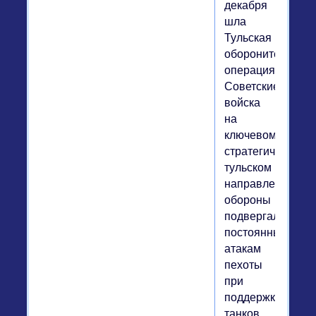
декабря
шла
Тульская
оборонительная
операция.
Советские
войска
на
ключевом
стратегическом
тульском
направлении
обороны
подвергались
постоянным
атакам
пехоты
при
поддержке
танков,