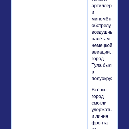
артиллерийском
и
миномётному
обстрелу,
воздушным
налётам
немецкой
авиации,
город
Тула был
в
полуокружении.
Всё же
город
смогли
удержать,
и линия
фронта