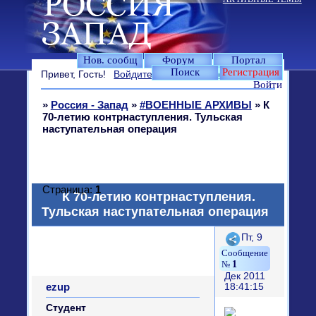
Нов. сообщ
Форум
Портал
Поиск
Регистрация
Привет, Гость!
Войдите
или
зарегистрируйтесь
.
Войти
»
Россия - Запад
»
#ВОЕННЫЕ АРХИВЫ
»
К
70-летию контрнаступления. Тульская
наступательная операция
Страница:
1
К 70-летию контрнаступления.
Тульская наступательная операция
Поделиться
Пт, 9
1
Дек 2011
ezup
18:41:15
Студент