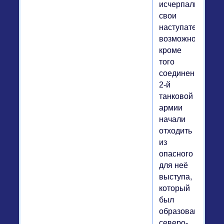
исчерпали
свои
наступательные
возможности,
кроме
того
соединения
2-й
танковой
армии
начали
отходить
из
опасного
для неё
выступа,
который
был
образован
северо-