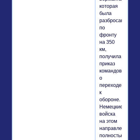
которая
была
разбросана
по
фронту
на 350
км,
получила
приказ
командования
о
переходе
к
обороне.
Немецкие
войска
на этом
направлении
полностью