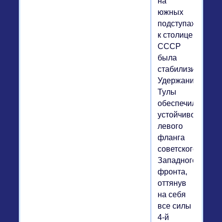
на
южных
подступах
к столице
СССР
была
стабилизирована
Удержание
Тулы
обеспечило
устойчивость
левого
фланга
советского
Западного
фронта,
оттянув
на себя
все силы
4-й