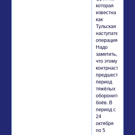
которая
известна
как
Тульская
наступательная
операция.
Надо
заметить,
что этому
контрнаступлен
предшествовал
период
тяжёлых
оборонительных
боёв. В
период с
24
октября
по 5