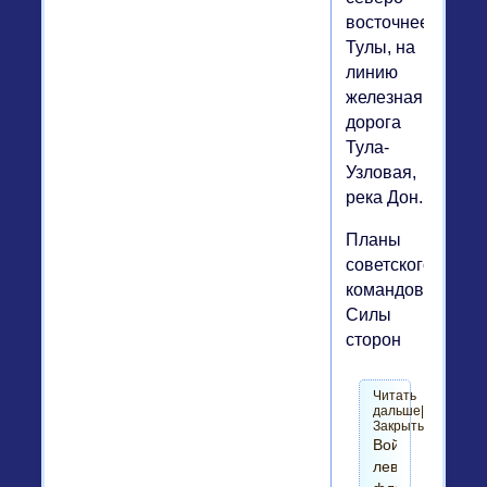
восточнее
Тулы, на
линию
железная
дорога
Тула-
Узловая,
река Дон.
Планы
советского
командования.
Силы
сторон
Читать
дальше|
Закрыть
Войска
левого