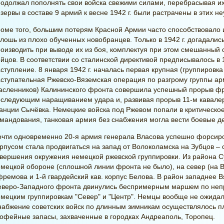
одолжал пополнять свои войска свежими силами, перебрасывая их
зервы в составе 9 армий к весне 1942 г. были растрачены в этих н
оме того, большим потерям Красной Армии часто способствовало 
лошь из плохо обученных новобранцев. Только в 1942 г. догадалис
оизводить при выводе их из боя, комплектуя при этом смешанный 
йцов. В соответствии со сталинской директивой предписывалось в 
ступление. 8 января 1942 г. началась первая крупная (группировка
ступательная Ржевско-Вяземская операция по разгрому группы ар
сленников) Калининского фронта совершила успешный прорыв фро
следующим наращиванием удара и, развивая прорыв 11-м кавалер
анции Сычёвка. Немецкие войска под Ржевом попали в критическо
мандования, танковая армия без снабжения могла вести боевые де
чти одновременно 20-я армия генерала Власова успешно форсиров
рпусом стала продвигаться на запад от Волоколамска на Зубцов – 
вершения окружения немецкой ржевской группировки. Из района С
мецкой обороне (сплошной линии фронта не было), на север (на В
ремова и 1-й гвардейский кав. корпус Белова. В район западнее 
еверо-Западного фронта двинулись беспримерным маршем по непр
мецким группировкам "Север" и "Центр". Немцы вообще не ожидал
абжение советских войск по длинным зимникам осуществлялось п
офейные запасы, захваченные в городках Андреаполь, Торопец.