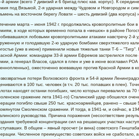
-й армии (всего 7 дивизий и 6 бригад плюс кав. корпус). К середин
мия под Вязьмой, 2-я ударная между Чудовом и Новгородом и сим
ьмень на восточном берегу Ловати – шесть дивизий (два корпуса)
течение марта – июня 1942 г. продолжались кровопролитные бои в
миям, в ходе которых временно попала в «мешок» в районе Погос
робивавшаяся лобовыми кровопролитными атаками навстречу 2-й 
руженную и голодавшую 2-ю ударную бомбами сверхтяжелого калиб
гостье (уже в июне) применили новые тяжелые танки Т-6 – "Тигр".
асной Армии: командарм 33-й армии Ефремов застрелился после 
мии, а генерал Власов, сдался в плен и уже в июне возглавил РО
еннопленных), ожесточенно воевавшую против Красной Армии в к
звозвратные потери Волховского фронта и 54-й армии Ленинградс
ениваются в 100 тыс. человек (в т.ч. 20 тыс. попавших в плен). Точ
лотах находят останки погибших, число которых перевалило за 70 
оленское сражение лета 1941-го) Сталинский удар обошелся очень
ерации погибло свыше 250 тыс. красноармейцев, ранено – свыше 5
омянутом Смоленском сражении. И тогда, в 1941-м, и сейчас, в 19
алинского руководства. Причина поражения (несоответствие резуль
здания требуемой концентрации сил на решающих участках наступ
ступавших. В общем – явный просчет (и вина) советского Генштаба
ерации. Численное преимущество советских войск не сработало, а