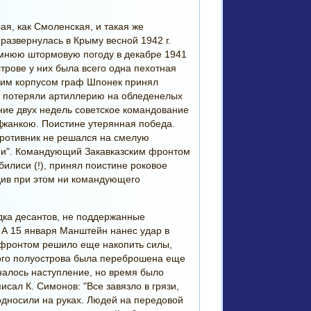
ая, как Смоленская, и такая же
развернулась в Крыму весной 1942 г.
имнюю штормовую погоду в декабре 1941
трове у них была всего одна пехотная
ким корпусом граф Шпонек принял
ы потеряли артиллерию на обледенелых
ение двух недель советское командование
жанкою. Поистине утерянная победа.
 противник не решался на смелую
мии". Командующий Закавказским фронтом
билиси (!), принял поистине роковое
див при этом ни командующего
дка десантов, не поддержанные
. А 15 января Манштейн нанес удар в
 фронтом решило еще накопить силы,
кого полуострова была переброшена еще
иналось наступление, но время было
сал К. Симонов: "Все завязло в грязи,
подносили на руках. Людей на передовой