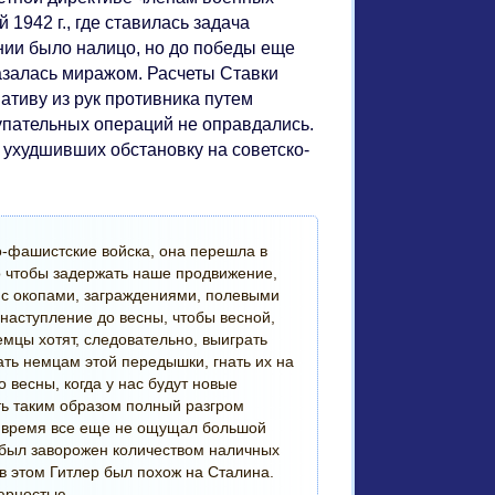
1942 г., где ставилась задача
нии было налицо, но до победы еще
казалась миражом. Расчеты Ставки
тиву из рук противника путем
упательных операций не оправдались.
ухудшивших обстановку на советско-
о-фашистские войска, она перешла в
го чтобы задержать наше продвижение,
 с окопами, заграждениями, полевыми
аступление до весны, чтобы весной,
мцы хотят, следовательно, выиграть
ать немцам этой передышки, гнать их на
о весны, когда у нас будут новые
ть таким образом полный разгром
это время все еще не ощущал большой
 был заворожен количеством наличных
в этом Гитлер был похож на Сталина.
юрностью.