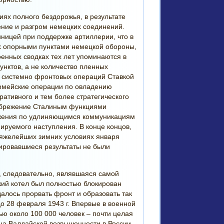
ях полного бездорожья, в результате
ение и разгром немецких соединений.
нницей при поддержке артиллерии, что в
х опорными пунктами немецкой обороны,
енных сводках тех лет упоминаются в
нктов, а не количество пленных
я системно фронтовых операций Ставкой
армейские операции по овладению
ативного и тем более стратегического
енебрежение Сталиным функциями
абжения по удлиняющимся коммуникациям
руемого наступления. В конце концов,
тяжелейших зимних условиях января
нировавшиеся результаты не были
, следовательно, являвшаяся самой
кий котел был полностью блокирован
удалось прорвать фронт и образовать так
 28 февраля 1943 г. Впервые в военной
ю около 100 000 человек – почти целая
на Валдайской возвышенности в России