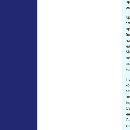
пр
ре
Кр
сп
пр
бо
на
на
Ма
по
ст
ко
По
ко
за
не
Еф
С
не
Сн
тр