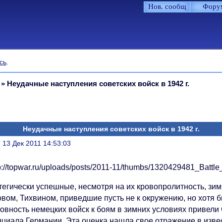
Нов. сообщ
Фору
сь
.
»
Неудачные наступления советских войск в 1942 г.
Неудачные наступления советских войск в 1942 г.
литься
, 13 Дек 2011 14:53:03
егически успешные, несмотря на их кровопролитность, зимн
овом, Тихвином, приведшие пусть не к окружению, но хотя 
товность немецких войск к боям в зимних условиях привели
нциала Германии. Эта оценка нашла свое отражение в изв