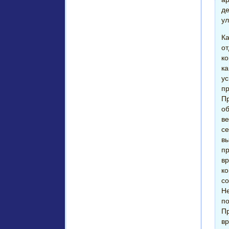
де
ул
Ка
от
ко
ка
ус
пр
Пр
об
ве
се
вы
пр
вр
ко
со
Н
по
Пр
вр