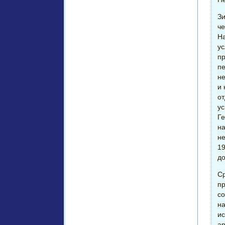
Зи
че
На
у
пр
пе
не
и
от
ус
Ге
на
не
19
до
Ср
пр
со
на
ис
ар