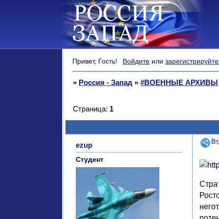
Привет, Гость!
Войдите
или
зарегистрируйте
»
Россия - Запад
»
#ВОЕННЫЕ АРХИВЫ
Страница:
1
Поде
Вт
ezup
Студент
Страт
Рост
него
поте