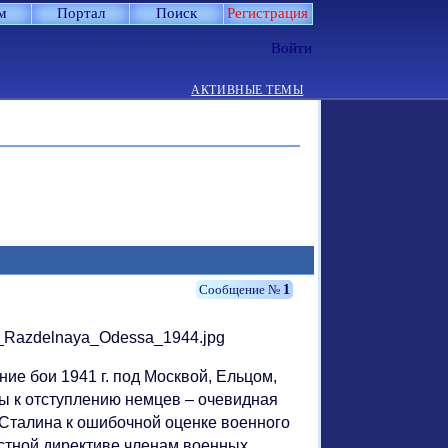
м
Портал
Поиск
Регистрация
Войти
АКТИВНЫЕ ТЕМЫ
1
ие бои 1941 г. под Москвой, Ельцом,
бы к отступлению немцев – очевидная
 Сталина к ошибочной оценке военного
естной директиве членам военных