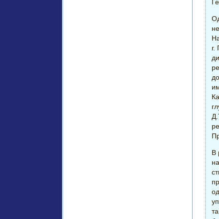
Ге
Од
не
На
г.
д
ре
до
им
Ка
гл
Д.
ре
П
В 
на
ст
пр
од
уп
та