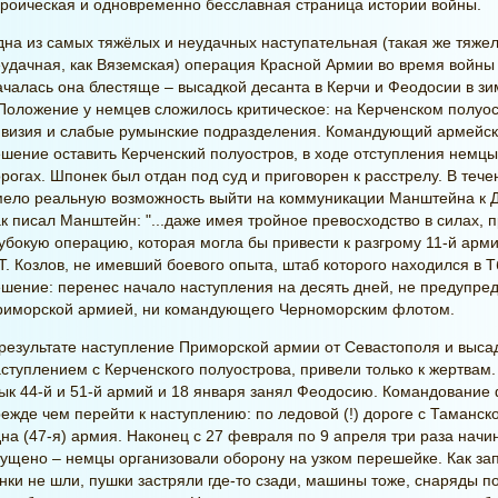
роическая и одновременно бесславная страница истории войны.
на из самых тяжёлых и неудачных наступательная (такая же тяжел
удачная, как Вяземская) операция Красной Армии во время войны 
чалась она блестяще – высадкой десанта в Керчи и Феодосии в з
 Положение у немцев сложилось критическое: на Керченском полуос
ивизия и слабые румынские подразделения. Командующий армейс
шение оставить Керченский полуостров, в ходе отступления немц
рогах. Шпонек был отдан под суд и приговорен к расстрелу. В теч
ело реальную возможность выйти на коммуникации Манштейна к Д
к писал Манштейн: "...даже имея тройное превосходство в силах,
убокую операцию, которая могла бы привести к разгрому 11-й ар
Т. Козлов, не имевший боевого опыта, штаб которого находился в Т
шение: перенес начало наступления на десять дней, не предупре
риморской армией, ни командующего Черноморским флотом.
результате наступление Приморской армии от Севастополя и выса
ступлением с Керченского полуострова, привели только к жертвам
ык 44-й и 51-й армий и 18 января занял Феодосию. Командование
ежде чем перейти к наступлению: по ледовой (!) дороге с Таманс
на (47-я) армия. Наконец с 27 февраля по 9 апреля три раза нач
ущено – немцы организовали оборону на узком перешейке. Как запи
нки не шли, пушки застряли где-то сзади, машины тоже, снаряды 