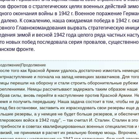
ов фронтов о стратегических целях военных действий зимой 
дного окончания войны в 1942 г. Военное поражение Герма
 далеко. К сожалению, наша ожидаемая победа в 1942 г. о
овного Главнокомандования вырвать стратегическую инициа
едения зимой и весной 1942 года целого ряда частных наст
то новых побед последовала серия провалов, существенно 
анском фронте.
одолжение|Продолжение
осле того как Красной Армии удалось достаточно измотать немецк
нтрнаступление и погнала на запад немецких захватчиков. Для то
мцы перешли на оборону и стали строить оборонительные рубежи
реплениями. Немцы рассчитывают задержать таким образом наше н
брав силы, вновь перейти в наступление против Красной Армии. Не
емя и получить передышку. Наша задача состоит в том, чтобы не д
пад без остановки, заставить их израсходовать свои резервы еще д
льшие резервы, а у немцев не будет больше резервов, и обеспечи
тлеровских войск в 1942 году", – так считал И. Сталин. Сталин в 
требности в советах квалифицированных военных специалистов и
визий, не принимая в расчет их реальную боевую мощь. Впрочем, 
мецие планы наступления на 1942 год отличались большой авант