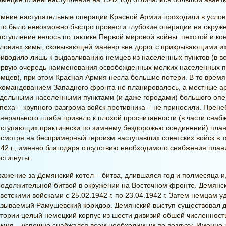
мние наступательные операции Красной Армии проходили в услови
го было невозможно быстро провести глубокие операции на окруж
ступление велось по тактике Первой мировой войны: пехотой и ко
словиях зимы, сковывающей маневр вне дорог с прикрывающими и
иводило лишь к выдавливанию немцев из населенных пунктов (в во
рвую очередь наименования освобожденных мелких населенных пу
мцев), при этом Красная Армия несла большие потери. В то врем
 командованием Западного фронта не планировалось, а местные 
дельными населенными пунктами (и даже городами) большого опер
пеха – крупного разгрома войск противника – не приносили. Пр
нерального штаба привело к плохой просчитанности (в части сн
ступающих практически по зимнему бездорожью соединений) плани
смотря на беспримерный героизм наступавших советских войск в 
42 г., именно благодаря отсутствию необходимого снабжения пла
стигнуты.
ажение за Демянский котел – битва, длившаяся год и полмесяца и
одолжительной битвой в окружении на Восточном фронте. Демянс
ветскими войсками с 25.02.1942 г. по 23.04.1942 г. Затем немцам 
зываемый Рамушевский коридор. Демянский выступ существовал до
тории целый немецкий корпус из шести дивизий обшей численность
мия – успешно снабжался всем необходимым по воздуху. Именно 