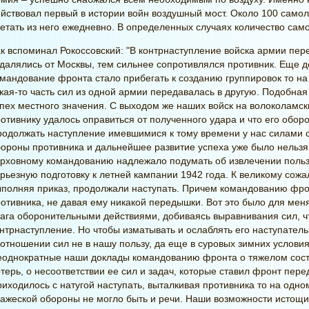
йствовал первый в истории войн воздушный мост. Около 100 самол
етать из него ежедневно. В определенных случаях количество само
к вспоминал Рокоссовский: "В контрнаступление войска армии пер
далялись от Москвы, тем сильнее сопротивлялся противник. Еще 
мандование фронта стало прибегать к созданию группировок то на 
кая-то часть сил из одной армии передавалась в другую. Подобн
пех местного значения. С выходом же наших войск на волоколамск
отивнику удалось оправиться от полученного удара и что его обор
одолжать наступление имевшимися к тому времени у нас силами 
ороны противника и дальнейшее развитие успеха уже было нельзя.
рховному командованию надлежало подумать об извлечении пользы
рьезную подготовку к летней кампании 1942 года. К великому сожа
полняя приказ, продолжали наступать. Причем командованию фро
отивника, не давая ему никакой передышки. Вот это было для ме
ага оборонительными действиями, добиваясь выравнивания сил, ч
нтрнаступление. Но чтобы изматывать и ослаблять его наступате
отношении сил не в нашу пользу, да еще в суровых зимних условиях,
еоднократные наши доклады командованию фронта о тяжелом сост
терь, о несоответствии ее сил и задач, которые ставил фронт пер
иходилось с натугой наступать, выталкивая противника то на одном
ажеской обороны не могло быть и речи. Наши возможности истощил