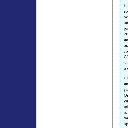
Но
во
ос
на
рж
20
да
ос
ср
СС
за
и 
Юж
дв
ус
Од
уд
об
пл
п
пр