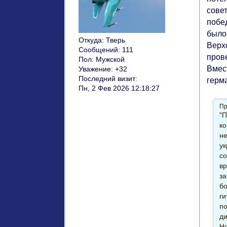
совет
побе
было
Откуда:
Тверь
Верх
Сообщений:
111
пров
Пол:
Мужской
Вмес
Уважение:
+32
Последний визит:
герм
Пн, 2 Фев 2026 12:18:27
Пр
"П
ко
не
ук
со
вр
за
бо
ги
по
ди
Не