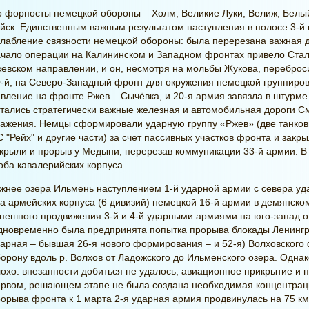
 форпосты немецкой обороны – Холм, Великие Луки, Велиж, Белый
йск. Единственным важным результатом наступления в полосе 3-й 
лабление связности немецкой обороны: была перерезана важная д
чало операции на Калининском и Западном фронтах привело Стали
евском направлении, и он, несмотря на мольбы Жукова, переброс
-й, на Северо-Западный фронт для окружения немецкой группиров
вление на фронте Ржев – Сычёвка, и 20-я армия завязла в штурме
тались стратегически важные железная и автомобильная дороги С
ажения. Немцы сформировали ударную группу «Ржев» (две танковые
 "Рейх" и другие части) за счет пассивных участков фронта и закр
крыли и прорыв у Медыни, перерезав коммуникации 33-й армии. В 
оба кавалерийских корпуса.
нее озера Ильмень наступлением 1-й ударной армии с севера уд
а армейских корпуса (6 дивизий) немецкой 16-й армии в демянско
пешного продвижения 3-й и 4-й ударными армиями на юго-запад о
новременно была предпринята попытка прорыва блокады Ленингра
арная – бывшая 26-я нового формирования – и 52-я) Волховского
орону вдоль р. Волхов от Ладожского до Ильменского озера. Одна
охо: внезапности добиться не удалось, авиационное прикрытие и 
ервом, решающем этапе не была создана необходимая концентрац
орыва фронта к 1 марта 2-я ударная армия продвинулась на 75 км