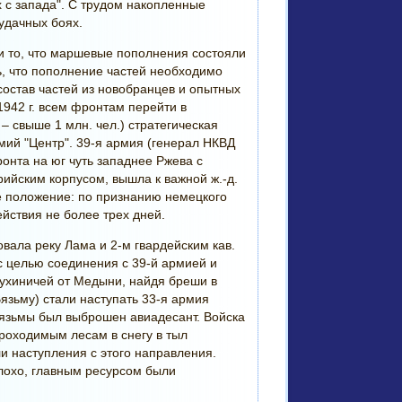
 с запада". С трудом накопленные
еудачных боях.
и то, что маршевые пополнения состояли
ь, что пополнение частей необходимо
состав частей из новобранцев и опытных
1942 г. всем фронтам перейти в
 – свыше 1 млн. чел.) стратегическая
мий "Центр". 39-я армия (генерал НКВД
нта на юг чуть западнее Ржева с
ийским корпусом, вышла к важной ж.-д.
е положение: по признанию немецкого
йствия не более трех дней.
ала реку Лама и 2-м гвардейским кав.
с целью соединения с 39-й армией и
ухиничей от Медыни, найдя бреши в
язьму) стали наступать 33-я армия
Вязьмы был выброшен авиадесант. Войска
оходимым лесам в снегу в тыл
и наступления с этого направления.
лохо, главным ресурсом были