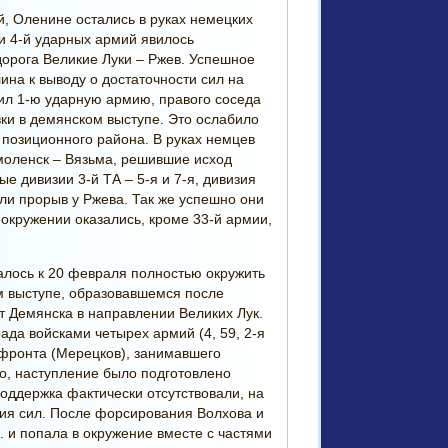
, Оленине остались в руках немецких
и 4-й ударных армий явилось
орога Великие Луки – Ржев. Успешное
на к выводу о достаточности сил на
ил 1-ю ударную армию, правого соседа
ки в демянском выступе. Это ослабило
 позиционного района. В руках немцев
моленск – Вязьма, решившие исход
 дивизии 3-й ТА – 5-я и 7-я, дивизия
ыли прорыв у Ржева. Так же успешно они
окружении оказались, кроме 33-й армии,
алось к 20 февраля полностью окружить
м выступе, образовавшемся после
т Демянска в направлении Великих Лук.
да войсками четырех армий (4, 59, 2-я
 фронта (Мерецков), занимавшего
ко, наступление было подготовлено
поддержка фактически отсутствовали, на
ия сил. После форсирования Волхова и
. и попала в окружение вместе с частями