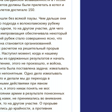
етов должны были прилетать в котел и
летов достигало 150.
ешли без всякой паузы. Чем дальше они
до подхода к волоколамскому рубежу
одном, то на другом участке, для чего
ая импровизация обеспечивала некоторый
ий рубеж стало совершенно ясно, что
она становится организованней.
с расчетом на решительный прорыв
 Наступил момент, когда и нашему
 из одержанных результатов и начать
лению, этого не произошло, и войска,
нта была поставлена задача: изматывать
ня непонятным. Одно дело изматывать
то и делали мы до перехода в
льными действиями при явном
 я этого никак понять не мог.
оянии армии в результате понесенных
ед нами, не принимались во внимание.
, то на другом участке. О прорыве
ись до крайности, а противник