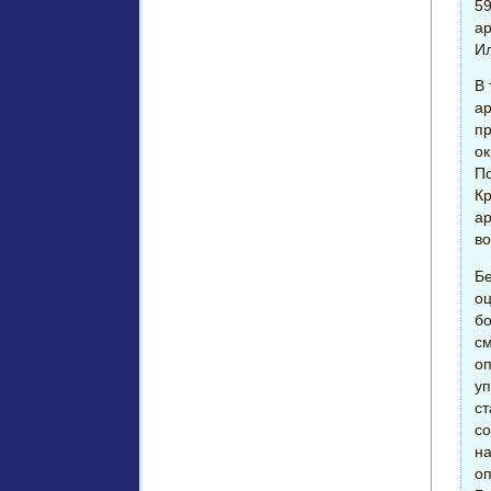
59
ар
Ил
В 
ар
п
ок
По
Кр
ар
во
Бе
оц
бо
см
оп
уп
ст
со
на
оп