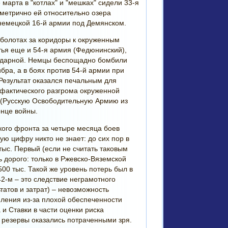
е марта в "котлах" и "мешках" сидели 33-я
метрично ей относительно озера
 немецкой 16-й армии под Демянском.
 болотах за коридоры к окруженным
тья еще и 54-я армия (Федюнинский),
ударной. Немцы беспощадно бомбили
ра, а в боях против 54-й армии при
 Результат оказался печальным для
фактического разгрома окруженной
А (Русскую Освободительную Армию из
онце войны.
кого фронта за четыре месяца боев
ную цифру никто не знает: до сих пор в
тыс. Первый (если не считать таковым
 дорого: только в Ржевско-Вяземской
00 тыс. Такой же уровень потерь был в
42-м – это следствие неграмотного
татов и затрат) – невозможность
ления из-за плохой обеспеченности
 и Ставки в части оценки риска
 резервы оказались потраченными зря.