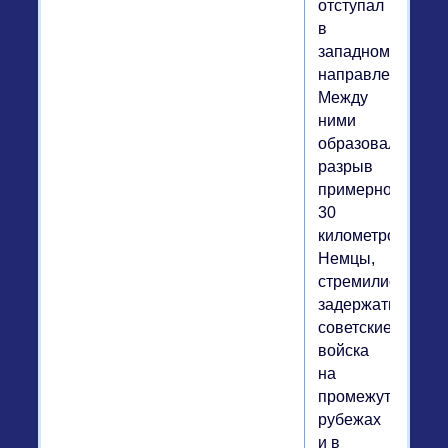
отступал
в
западном
направлении.
Между
ними
образовался
разрыв
примерно
30
километров.
Немцы,
стремились
задержать
советские
войска
на
промежуточных
рубежах
и в