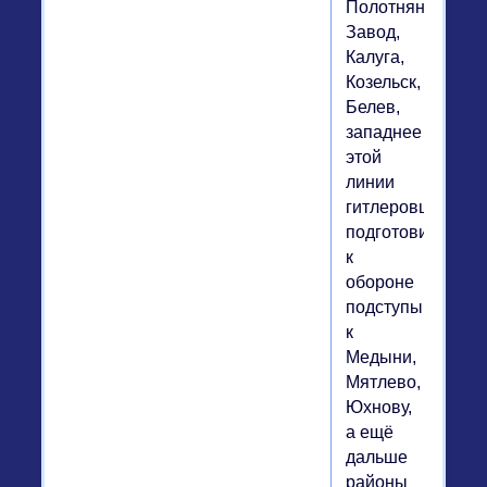
Полотняный
Завод,
Калуга,
Козельск,
Белев,
западнее
этой
линии
гитлеровцы
подготовили
к
обороне
подступы
к
Медыни,
Мятлево,
Юхнову,
а ещё
дальше
районы