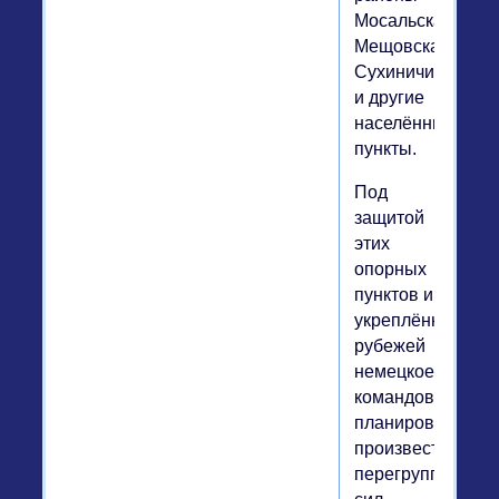
Мосальска,
Мещовска,
Сухиничи
и другие
населённые
пункты.
Под
защитой
этих
опорных
пунктов и
укреплённых
рубежей
немецкое
командование
планировало
произвести
перегруппировку