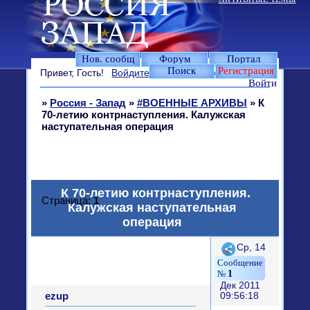
Нов. сообщ
Форум
Портал
Поиск
Регистрация
Привет, Гость!
Войдите
или
зарегистрируйтесь
.
Войти
»
Россия - Запад
»
#ВОЕННЫЕ АРХИВЫ
»
К
70-летию контрнаступления. Калужская
наступательная операция
К 70-летию контрнаступления.
Страница:
1
Калужская наступательная
операция
Поделиться
Ср, 14
1
Дек 2011
ezup
09:56:18