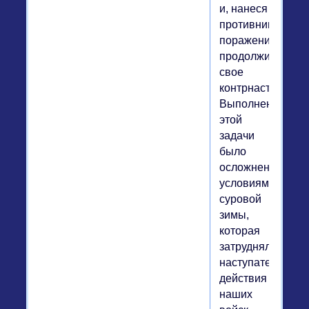
и, нанеся
противнику
поражение,
продолжить
свое
контрнаступлени
Выполнение
этой
задачи
было
осложнено
условиями
суровой
зимы,
которая
затрудняла
наступательные
действия
наших