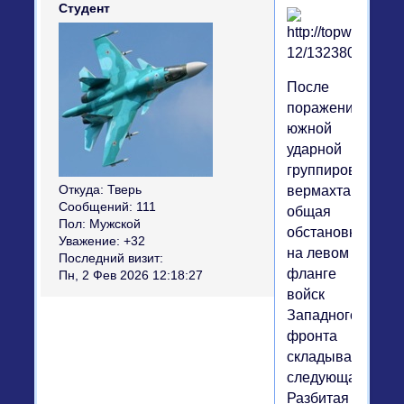
Студент
После
поражения
южной
ударной
группировки
Откуда:
Тверь
вермахта
Сообщений:
111
общая
Пол:
Мужской
обстановка
Уважение:
+32
на левом
Последний визит:
фланге
Пн, 2 Фев 2026 12:18:27
войск
Западного
фронта
складывалась
следующая.
Разбитая