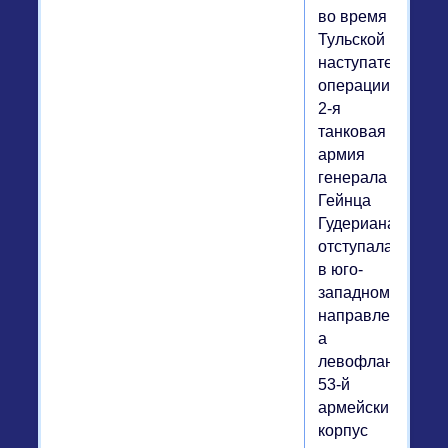
во время
Тульской
наступательной
операции
2-я
танковая
армия
генерала
Гейнца
Гудериана
отступала
в юго-
западном
направлении,
а
левофланговый
53-й
армейский
корпус