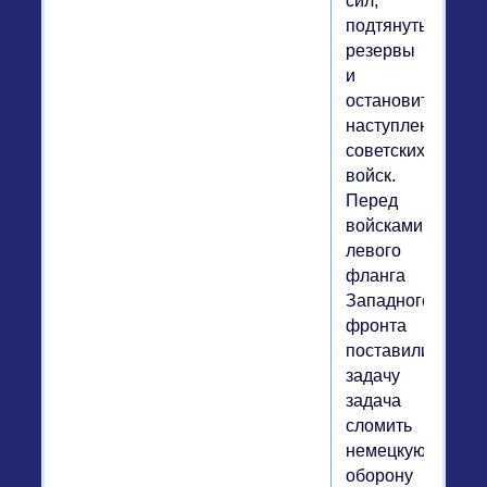
сил,
подтянуть
резервы
и
остановить
наступление
советских
войск.
Перед
войсками
левого
фланга
Западного
фронта
поставили
задачу
задача
сломить
немецкую
оборону