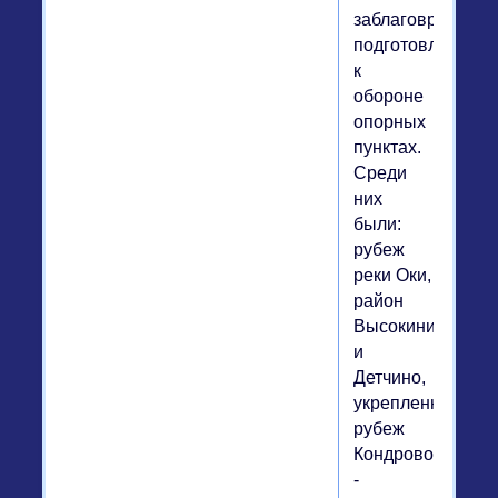
заблаговременн
подготовленных
к
обороне
опорных
пунктах.
Среди
них
были:
рубеж
реки Оки,
район
Высокиничи
и
Детчино,
укрепленный
рубеж
Кондрово
-