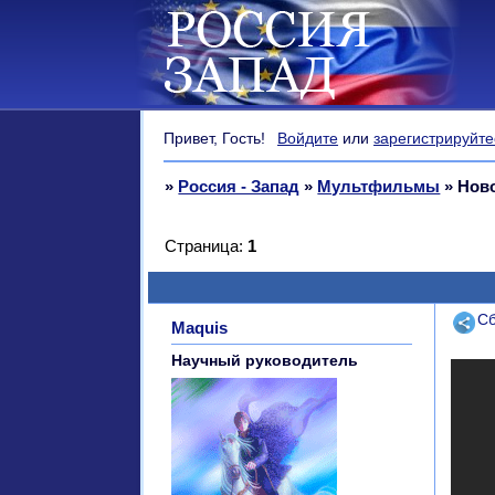
Привет, Гость!
Войдите
или
зарегистрируйте
»
Россия - Запад
»
Мультфильмы
»
Ново
Страница:
1
Поде
Сб
Maquis
Научный руководитель