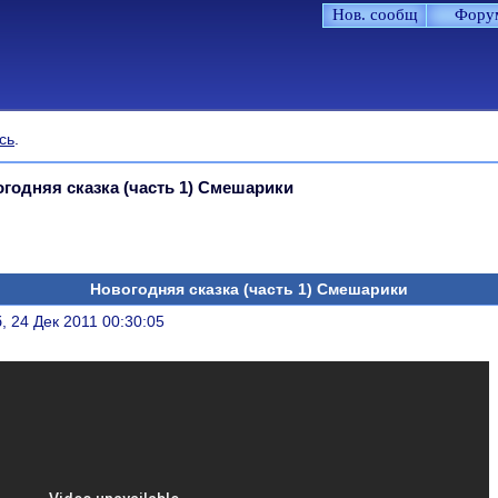
Нов. сообщ
Фору
сь
.
годняя сказка (часть 1) Смешарики
Новогодняя сказка (часть 1) Смешарики
литься
, 24 Дек 2011 00:30:05