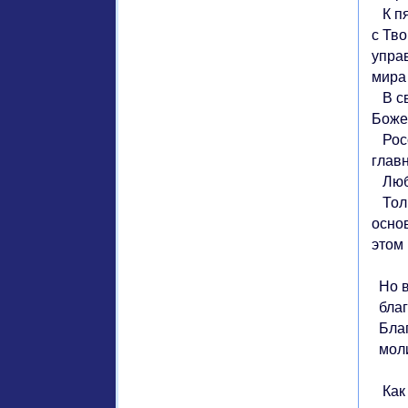
К пя
с Тв
упра
мира
В св
Боже
Росс
глав
Любо
Толь
осно
этом
Но в
благ
Благ
молит
Как 