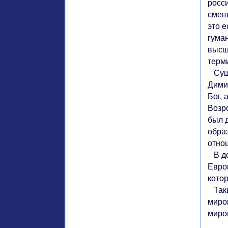
росс
смеш
это 
гума
высш
терми
Сущн
Димит
Бог, 
Возр
был 
образ
отнош
В до
Евро
котор
Таки
миро
миро