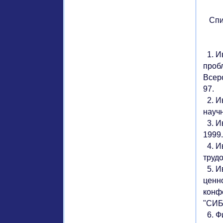
Спис
1. И
проб
Всеро
97.
2. И
научн
3. И
1999.
4. И
трудо
5. И
ценн
конф
"СИБ
6. Ф