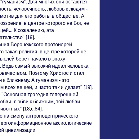
"гуманизм". Для многих они остаются
сть, человечность, любовь к людям -
мотив для его работы в обществе. А
зрение, в центре которого не Бог, не
ей... К сожалению, эта
тельство" [19].
ания Воронежского протоиерей
о такая религия, в центре которой не
мыслей берёт начало в эпоху
.. Ведь самый высокий идеал человека
овечеством. Поэтому Христос и стал
 к ближнему. А гуманизм - это
всех вещей, и часто так и делает" [19].
 "Основная трагедия теперешней
юбви, любви к ближним, той любви,
вотных" [18,с.84].
о на смену антропоцентрического
энергоинформационное аксиологические
ой цивилизации.