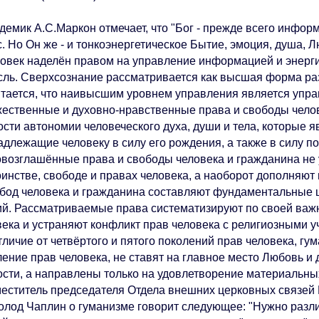
емик А.С.Маркон отмечает, что "Бог - прежде всего информ
. Но Он же - и тонкоэнергетическое Бытие, эмоция, душа, Лю
век наделён правом на управление информацией и энергие
сль. Сверхсознание рассматривается как высшая форма раз
ается, что наивысшим уровнем управления является упра
ственные и духовно-нравственные права и свободы челове
ости автономии человеческого духа, души и тела, которые 
адлежащие человеку в силу его рождения, а также в силу по
озглашённые права и свободы человека и гражданина не 
оинстве, свободе и правах человека, а наоборот дополняют
обод человека и гражданина составляют фундаментальные 
ий. Рассматриваемые права систематизируют по своей важ
века и устраняют конфликт прав человека с религиозными у
ичие от четвёртого и пятого поколений прав человека, гум
ление прав человека, не ставят на главное место Любовь и
ости, а направлены только на удовлетворение материальны
ститель председателя Отдела внешних церковных связей 
олод Чаплин о гуманизме говорит следующее: "Нужно разли