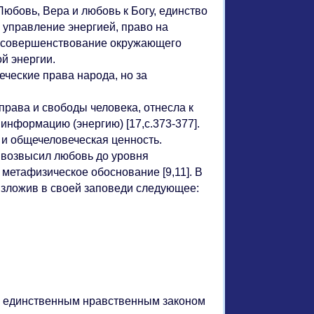
Любовь, Вера и любовь к Богу, единство
 управление энергией, право на
и совершенствование окружающего
й энергии.
ческие права народа, но за
рава и свободы человека, отнесла к
нформацию (энергию) [17,с.373-377].
и общечеловеческая ценность.
 возвысил любовь до уровня
метафизическое обоснование [9,11]. В
зложив в своей заповеди следующее:
я единственным нравственным законом