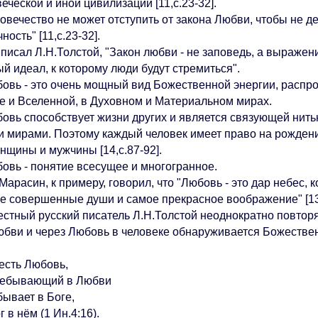
еческой и иной цивилизации [11,с.23-32].
вечество не может отступить от закона Любви, чтобы не д
ность" [11,с.23-32].
писал Л.Н.Толстой, "Закон любви - не заповедь, а выражен
й идеал, к которому люди будут стремиться".
вь - это очень мощный вид Божественной энергии, распро
е и Вселенной, в Духовном и Материальном мирах.
вь способствует жизни других и является связующей нить
и мирами. Поэтому каждый человек имеет право на рождени
нщины и мужчины [14,с.87-92].
вь - понятие всесущее и многогранное.
арасин, к примеру, говорил, что "Любовь - это дар небес, 
е совершенные души и самое прекрасное воображение" [13
тный русский писатель Л.Н.Толстой неоднократно повторял: 
бви и через Любовь в человеке обнаруживается Божествен
есть Любовь,
ебывающий в Любви
ывает в Боге,
 в нём (1 Ин.4:16).