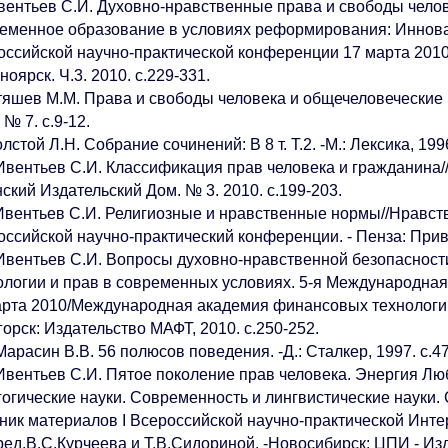
вентьев С.И. Духовно-нравственные права и свободы челов
еменное образование в условиях реформирования: Иннова
оссийской научно-практической конференции 17 марта 2010
ноярск. Ч.3. 2010. с.229-331.
тяшев М.М. Права и свободы человека и общечеловеческие ц
 № 7. с.9-12.
лстой Л.Н. Собрание сочинений: В 8 т. Т.2. -М.: Лексика, 1996
вентьев С.И. Классификация прав человека и гражданина//К
ский Издательский Дом. № 3. 2010. с.199-203.
Ивентьев С.И. Религиозные и нравственные нормы//Нравстве
оссийской научно-практический конференции. - Пенза: Приво
Ивентьев С.И. Вопросы духовно-нравственной безопасност
ологии и прав в современных условиях. 5-я Международная
арта 2010/Международная академия финансовых технологий;
орск: Издательство МАФТ, 2010. с.250-252.
арасин В.В. 56 полюсов поведения. -Д.: Сталкер, 1997. с.47
Ивентьев С.И. Пятое поколение прав человека. Энергия Лю
гогические науки. Современность и лингвистические науки
ник материалов I Всероссийской научно-практической Инт
ред.В.С.Курчеева и Т.В.Сидориной. -Новосибирск: ЦПИ - Из