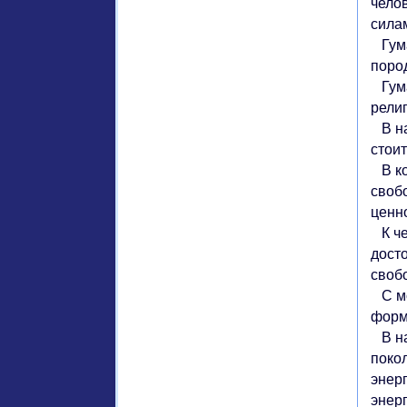
челов
силам
Гума
поро
Гума
рели
В на
стоит
В ко
своб
ценно
К че
дост
своб
С мо
форм
В на
поко
энер
энер