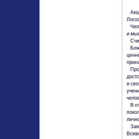
Акад
Логос
Чело
и мы
Счит
Боже
ценн
прин
Пров
дост
и св
учен
чело
В отл
поко
личн
Заме
Всев