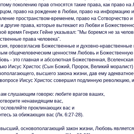
тому поколению прав относятся такие права, как право на 
орцом, право на рождение в Любви, право на информацию и
вление пространством-временем, право на Сотворчество 
 и другие права, которые вытекают из Любви и Божественно
оё время Генрих Гейне указывал: "Мы боремся не за челове
ственные права человека".
ия, провозгласив Божественные и духовно-нравственные п
ным общечеловеческим ценностям Любовь и Божественную и
вь - это главная и абсолютная Божественная, Вселенская 
ко Иисус Христос (Сын Божий, Пророк, Великий моралист)
вополагающего, высшего закона жизни, дав ему адекватное 
 вопросе Иисус Христос совершил подлинную революцию, и
ам слушающим говорю: любите врагов ваших,
отворите ненавидящим вас,
ословляйте проклинающих вас и
есь за обижающих вас (Лк. 6:27-28).
высший, основополагающий закон жизни, Любовь являетс