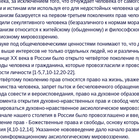
ека, за исключением того, что отчуждает человека от само
 и истинам или используя его для недостойных человека цел
низм базируется на первом-третьем поколениях прав челове
дили секулятивного человека (безразличного к нормам мора
низм относится к житейскому (обыденному) и философско
гиозному мировоззрению.
уке под общечеловеческими ценностями понимают то, что д
 выше интересов не только отдельных людей, но и различных 
нце ХХ века в России было открыто четвёртое поколение п
оды человека и гражданина, которые провозгласили и про
сти личности [1-5,7,10-12,20-22].
твёртому поколению прав относятся право на жизнь, уваже
оинства человека, запрет пыток и бесчеловечного обращения
ода совести и вероисповедания, право на духовное образов
мента открытия духовно-нравственных прав и свобод чело
ироваться духовно-нравственное аксиологическое мировоз
чале нашего столетия в России было провозглашено и вве
ление прав - Божественные права и свободы, основу кото
гия [4,10-12,14]. Указанное нововведение дало начало раз
гоинформационному аксиологическому мировоззрению.