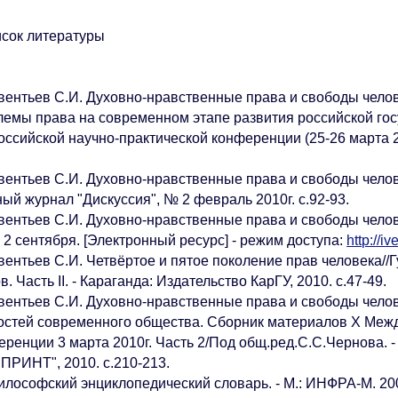
ок литературы
вентьев С.И. Духовно-нравственные права и свободы челов
лемы права на современном этапе развития российской го
ссийской научно-практической конференции (25-26 марта 20
вентьев С.И. Духовно-нравственные права и свободы чело
ый журнал "Дискуссия", № 2 февраль 2010г. с.92-93.
вентьев С.И. Духовно-нравственные права и свободы челов
 2 сентября. [Электронный ресурс] - режим доступа:
http://iv
вентьев С.И. Четвёртое и пятое поколение прав человека//
в. Часть II. - Караганда: Издательство КарГУ, 2010. с.47-49.
вентьев С.И. Духовно-нравственные права и свободы челов
остей современного общества. Сборник материалов X Меж
еренции 3 марта 2010г. Часть 2/Под общ.ред.С.С.Чернова. 
ПРИНТ", 2010. с.210-213.
илософский энциклопедический словарь. - М.: ИНФРА-М. 200