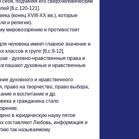
го себя, подчиняя его сверхчеловеческим
ей [6,с.120-121].
ка (конец XVIII-XX вв.), которые
ли и религии).
му мировоззрению и противостоит
ля человека имеет главное значение и
классов и групп [8,с.9-12].
рав - духовно-нравственные права и
возглашают духовные и нравственные
ние духовного и нравственного
, право на творчество, право выбора,
ание и воспитание и др.
века и гражданина стало
зрение.
дено в юридическую науку пятое
рых составляют Любовь, информация и
витию так называемому