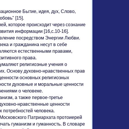
ационное Бытие, идея, дух, Слово,
бовь" [15].
й, которое происходит через сознание
вития информации [16,с.10-16].
вление посредством Энергии Любви.
ка и гражданина несут в себе
являются естественными правами,
зитивного права.
умаляют религиозные учения о
 их. Основу духовно-нравственных прав
ценности основных религиозных
ности духовные и моральные ценности
чениями о человеке.
анизм, а также первое-третье
 духовно-нравственные ценности
х потребностей человека.
Московского Патриархата протоиерей
чать гуманизм и гуманность. В словаре