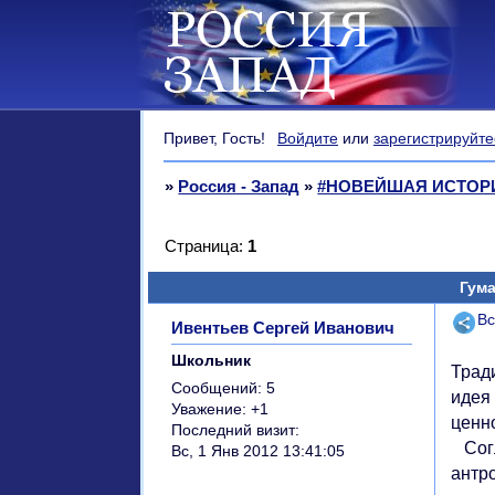
Привет, Гость!
Войдите
или
зарегистрируйте
»
Россия - Запад
»
#НОВЕЙШАЯ ИСТОРИ
Страница:
1
Гума
Поде
Вс
Ивентьев Сергей Иванович
Школьник
Трад
Сообщений:
5
идея
Уважение:
+1
ценн
Последний визит:
Согл
Вс, 1 Янв 2012 13:41:05
антр