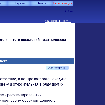
м
Портал
Поиск
Регистрация
Войти
АКТИВНЫЕ ТЕМЫ
ого и пятого поколений прав человека
овека
1
оззрение, в центре которого находится
веку и относительная в ряду других
зм - рефлектированный
 имеет своим объектом ценность