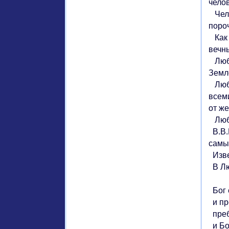
челов
Чело
пороч
Как 
вечны
Любо
Земл
Любо
всем
от же
Любо
В.В.М
самы
Извес
В Лю
Бог 
и пр
преб
и Бог