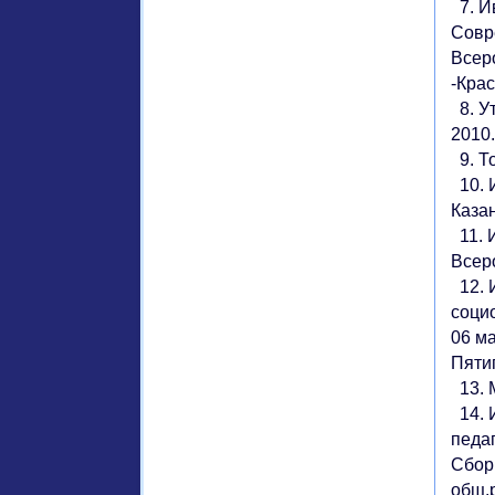
7. И
Совр
Всер
-Крас
8. У
2010.
9. То
10. И
Казан
11. 
Всер
12. 
соци
06 м
Пятиг
13. М
14. 
педа
Сбор
общ.