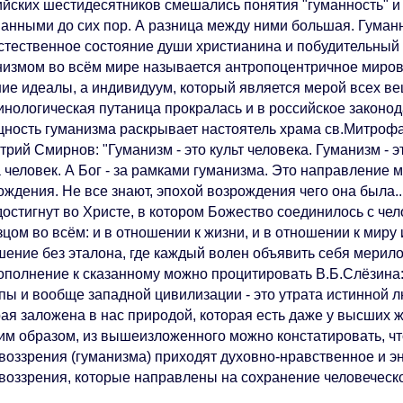
ийских шестидесятников смешались понятия "гуманность" и 
анными до сих пор. А разница между ними большая. Гуманно
естественное состояние души христианина и побудительный 
низмом во всём мире называется антропоцентричное мировоз
ие идеалы, а индивидуум, который является мерой всех вещ
нологическая путаница прокралась и в российское законода
ость гуманизма раскрывает настоятель храма св.Митроф
рий Смирнов: "Гуманизм - это культ человека. Гуманизм - эт
а человек. А Бог - за рамками гуманизма. Это направление 
ождения. Не все знают, эпохой возрождения чего она была.
достигнут во Христе, в котором Божество соединилось с чел
цом во всём: и в отношении к жизни, и в отношении к миру и
ение без эталона, где каждый волен объявить себя мерилом 
полнение к сказанному можно процитировать В.Б.Слёзина:
пы и вообще западной цивилизации - это утрата истинной л
ая заложена в нас природой, которая есть даже у высших жи
м образом, из вышеизложенного можно констатировать, чт
воззрения (гуманизма) приходят духовно-нравственное и 
воззрения, которые направлены на сохранение человеческ