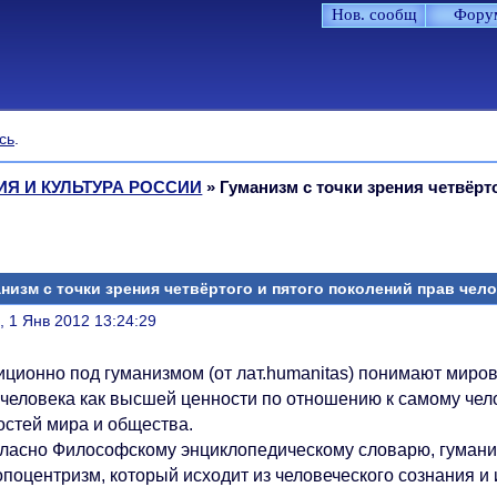
Нов. сообщ
Фору
сь
.
Я И КУЛЬТУРА РОССИИ
»
Гуманизм с точки зрения четвёрт
низм с точки зрения четвёртого и пятого поколений прав чел
литься
, 1 Янв 2012 13:24:29
иционно под гуманизмом (от лат.humanitas) понимают миров
 человека как высшей ценности по отношению к самому чело
остей мира и общества.
асно Философскому энциклопедическому словарю, гумани
опоцентризм, который исходит из человеческого сознания и