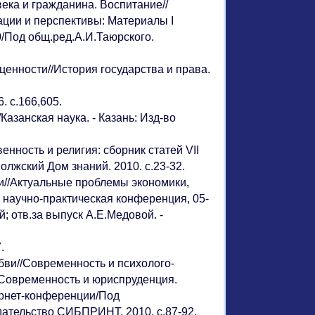
ека и гражданина. Воспитание//
ции и перспективы: Материалы I
/Под общ.ред.А.И.Таюрского.
енности//История государства и права.
. с.166,605.
азанская наука. - Казань: Изд-во
нность и религия: сборник статей VII
лжский Дом знаний. 2010. с.23-32.
и//Актуальные проблемы экономики,
 научно-практическая конференция, 05-
 отв.за выпуск А.Е.Медовой. -
.
бви//Современность и психолого-
. Современность и юриспруденция.
ернет-конференции/Под
дательство СИБПРИНТ. 2010. с.87-92.