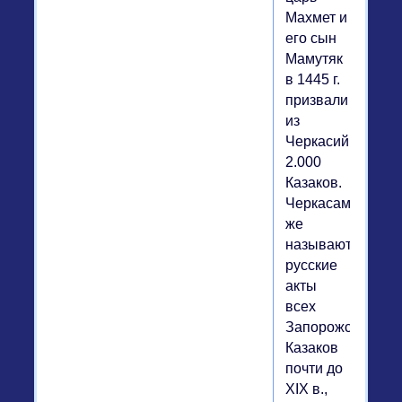
Махмет и
его сын
Мамутяк
в 1445 г.
призвали
из
Черкасий
2.000
Казаков.
Черкасами
же
называют
русские
акты
всех
Запорожских
Казаков
почти до
XIX в.,