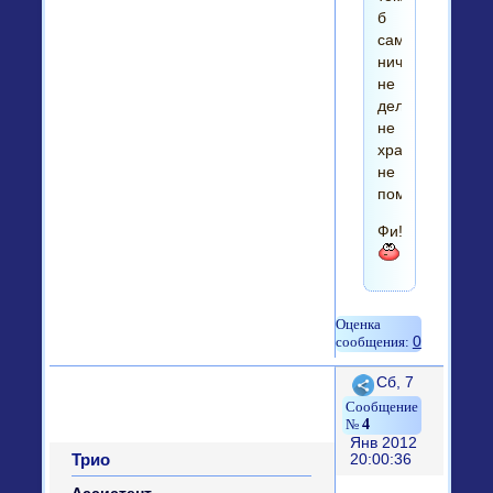
б
самим
ничё
не
делать....
не
хранить....
не
помнить......
Фи!!!!!!!!!!!
0
Поделиться
Сб, 7
4
Янв 2012
Трио
20:00:36