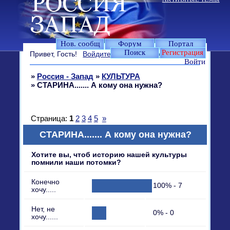
Нов. сообщ
Форум
Портал
Поиск
Регистрация
Привет, Гость!
Войдите
или
зарегистрируйтесь
.
Войти
»
Россия - Запад
»
КУЛЬТУРА
»
СТАРИНА....... А кому она нужна?
Страница:
1
2
3
4
5
»
СТАРИНА....... А кому она нужна?
Хотите вы, чтоб историю нашей культуры
помнили наши потомки?
Конечно
100% - 7
хочу.....
Нет, не
0% - 0
хочу......