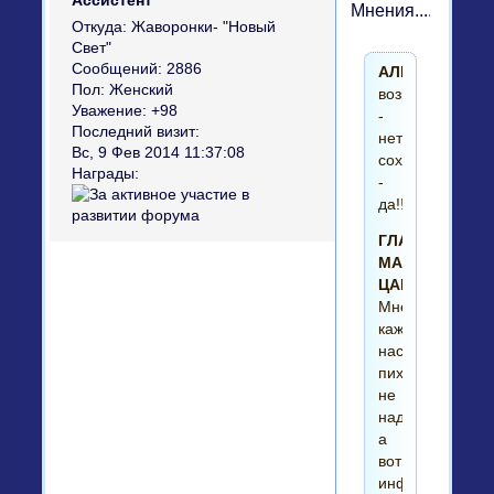
Ассистент
Мнения.........
Откуда:
Жаворонки- "Новый
Свет"
Сообщений:
2886
АЛЬБ:
Пол:
Женский
возродить
Уважение:
+98
-
Последний визит:
нет!
Вс, 9 Фев 2014 11:37:08
сохранить
Награды:
-
да!!
ГЛАВНЫЙ
МАГ
ЦАРСТВА:
Мне
кажется,
насильственно
пихать
не
надо,
а
вот
информировать