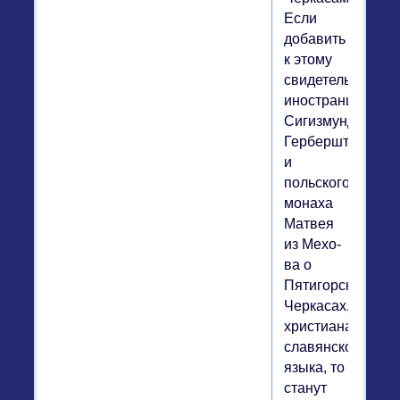
Если
добавить
к этому
свидетельства
иностранцев
Сигизмунда
Герберштейна
и
польского
монаха
Матвея
из Мехо-
ва о
Пятигорских
Черкасах,
христианах
славянского
языка, то
станут