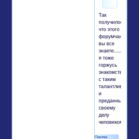
Так
получилось,
что этого
форумчанина
вы все
знаете......
я тоже
горжусь
знакомством
с таким
талантливейшим
и
преданным
своему
делу
человеком............