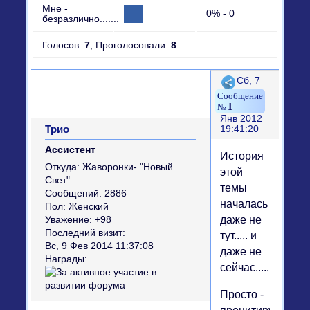
Мне -
0% - 0
безразлично.......
Голосов:
7
;
Проголосовали:
8
Поделиться
Сб, 7
1
Янв 2012
Трио
19:41:20
Ассистент
История
Откуда:
Жаворонки- "Новый
этой
Свет"
темы
Сообщений:
2886
началась
Пол:
Женский
даже не
Уважение:
+98
Последний визит:
тут..... и
Вс, 9 Фев 2014 11:37:08
даже не
Награды:
сейчас.......
Просто -