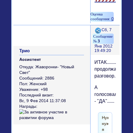
0
Поделиться
Сб, 7
3
Янв 2012
Трио
19:49:20
Ассистент
ИТАК........
Откуда:
Жаворонки- "Новый
продолжаем
Свет"
разговор............
Сообщений:
2886
Пол:
Женский
А
Уважение:
+98
голосовала
Последний визит:
Вс, 9 Фев 2014 11:37:08
- "ДА"......
Награды:
Нужно-
нужно......
я