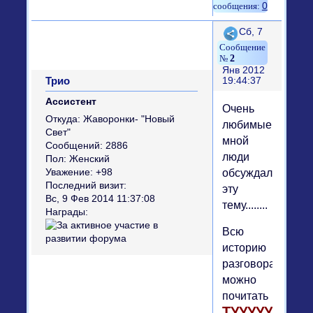
0
Поделиться
Сб, 7
2
Янв 2012
Трио
19:44:37
Ассистент
Очень
Откуда:
Жаворонки- "Новый
любимые
Свет"
мной
Сообщений:
2886
люди
Пол:
Женский
обсуждали
Уважение:
+98
Последний визит:
эту
Вс, 9 Фев 2014 11:37:08
тему........
Награды:
Всю
историю
разговора
можно
почитать
ТУУУУУУУУУУУУ