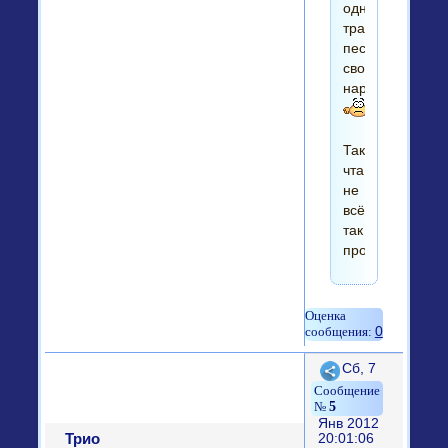
одну
традиционную
песню
своего
народа...
Так
чта
не
всё
так
просто....
0
Поделиться
Сб, 7
5
Янв 2012
Трио
20:01:06