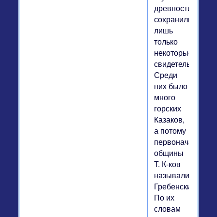
древности
сохранились
лишь
только
некоторые
свидетельства.
Среди
них было
много
горских
Казаков,
а потому
первоначальные
общины
Т. К-ков
назывались
Гребенскими.
По их
словам