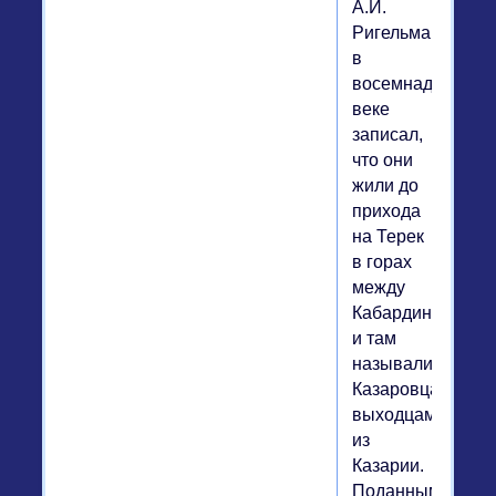
А.И.
Ригельман
в
восемнадцатом
веке
записал,
что они
жили до
прихода
на Терек
в горах
между
Кабардинцами
и там
назывались
Казаровцами,
выходцами
из
Казарии.
Поданным