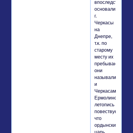
впоследствии
основали
г.
Черкасы
на
Днепре,
т.к. по
старому
месту их
пребывания
они
назывались
и
Черкасами.
Ермолинская
летопись
повествует,
что
ордынский
царь