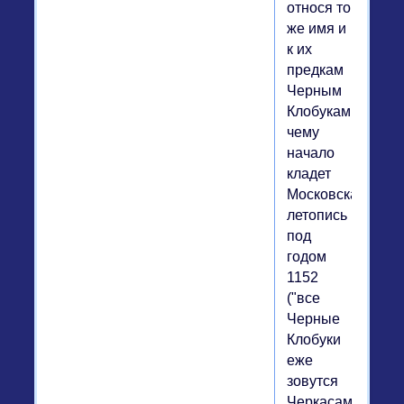
относя то
же имя и
к их
предкам
Черным
Клобукам,
чему
начало
кладет
Московская
летопись
под
годом
1152
("все
Черные
Клобуки
еже
зовутся
Черкасами").