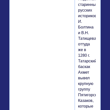
старинных
русских
историков
И.
Болтина
и В.Н.
Татищева,
оттуда
же в
1280 г.
Татарский
баскак
Ахмет
вывел
крупную
группу
Пятигорских
Казаков,
которые