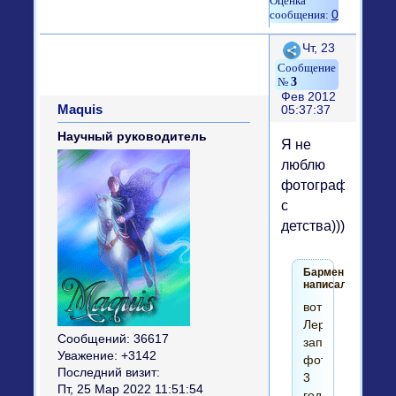
0
Поделиться
Чт, 23
3
Фев 2012
Maquis
05:37:37
Научный руководитель
Я не
люблю
фотографироват
с
детства)))
Бармен
написал(а):
вот
Лерке
Сообщений:
36617
запрещено
Уважение:
+3142
фотографирова
Последний визит:
3
Пт, 25 Мар 2022 11:51:54
года