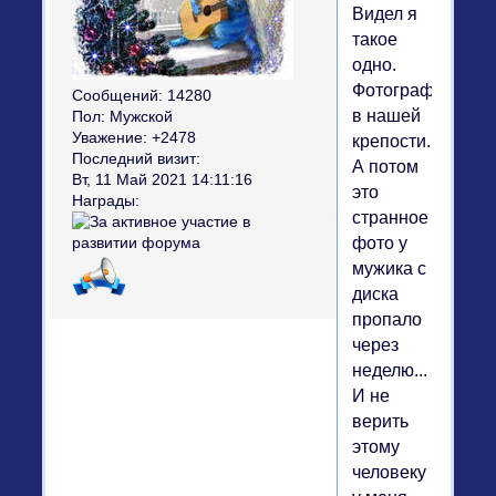
Видел я
такое
одно.
Фотографировал
Сообщений:
14280
в нашей
Пол:
Мужской
Уважение:
+2478
крепости.
Последний визит:
А потом
Вт, 11 Май 2021 14:11:16
это
Награды:
странное
фото у
мужика с
диска
пропало
через
неделю...
И не
верить
этому
человеку