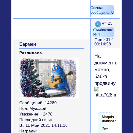
0
Поделиться
Чт, 23
4
Фев 2012
Бармен
09:14:58
Разливала
На
документы
можно,
бабка
продвинутая
Сообщений:
14280
Пол:
Мужской
Уважение:
+2478
Maquis
Последний визит:
написал(а):
Вт, 11 Май 2021 14:11:16
Это
Награды: