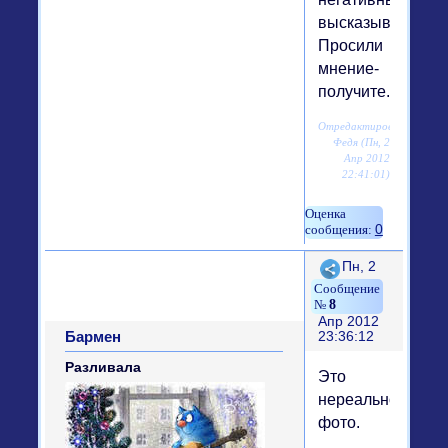
высказываний.
Просили
мнение-
получите.
Отредактировано
Федя (Пн, 2
Апр 2012
22:41:01)
0
Поделиться
Пн, 2
8
Апр 2012
Бармен
23:36:12
Разливала
Это
нереальное
фото.