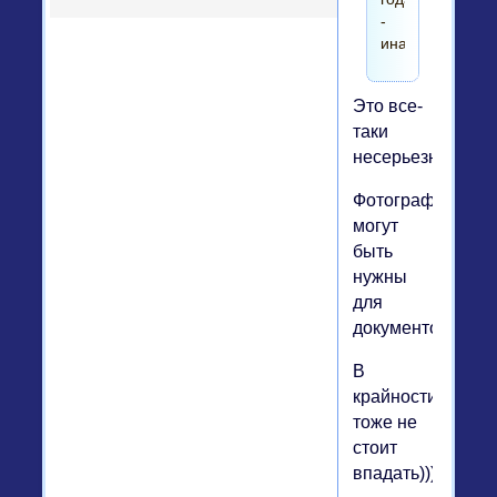
-
иначе
Это все-
таки
несерьезно...)))
Фотографии
могут
быть
нужны
для
документов
В
крайности
тоже не
стоит
впадать)))