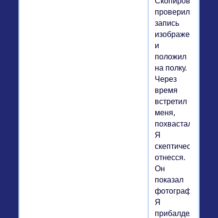
Скопировал,
проверил
запись
изображения
и
положил
на полку.
Через
время
встретил
меня,
похвастался.
Я
скептически
отнесся.
Он
показал
фотографию.
Я
прибалдел,