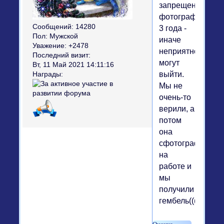
запрещено
фотографироват
Сообщений:
14280
3 года -
Пол:
Мужской
иначе
Уважение:
+2478
неприятности
Последний визит:
могут
Вт, 11 Май 2021 14:11:16
выйти.
Награды:
Мы не
очень-то
верили, а
потом
она
сфотографирова
на
работе и
мы
получили
гембель((((