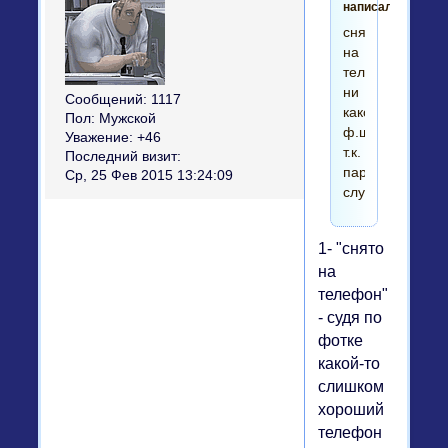
написал(а):
снято
на
телефон,
ни
Сообщений:
1117
какого
Пол:
Мужской
ф.ш.
Уважение:
+46
т.к.
Последний визит:
парень
Ср, 25 Фев 2015 13:24:09
служит.
1- "снято
на
телефон"
- судя по
фотке
какой-то
слишком
хороший
телефон