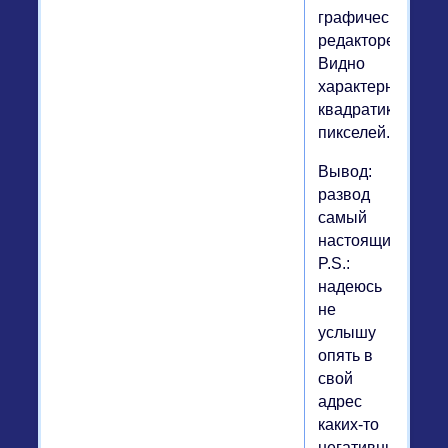
графическом
редакторе....
Видно
характерные
квадратики
пикселей...
Вывод:
развод
самый
настоящий.
P.S.:
надеюсь
не
услышу
опять в
свой
адрес
каких-то
негативных