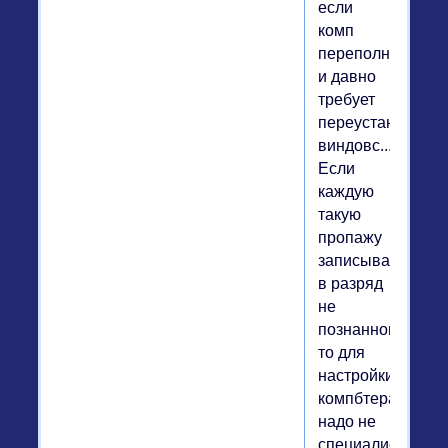
если
комп
переполнен
и давно
требует
переустановки
виндовс.....
Если
каждую
такую
пропажу
записывать
в разряд
не
познанного,
то для
настройки
компбтера
надо не
специалиста,