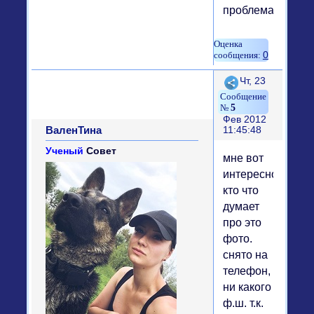
проблема)))
0
Поделиться
Чт, 23
5
Фев 2012
ВаленТина
11:45:48
Ученый
Совет
мне вот
интересно
кто что
думает
про это
фото.
снято на
телефон,
ни какого
ф.ш. т.к.