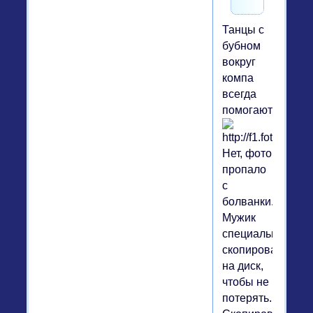
Танцы с
бубном
вокруг
компа
всегда
помогают
Нет, фото
пропало
с
болванки.
Мужик
специально
скопировал
на диск,
чтобы не
потерять.