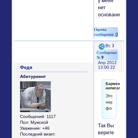
у меня
нет
оснований.
0
Поделиться
Вт, 3
9
Апр 2012
Федя
13:00:22
Абитуриент
Бармен
написал(а):
Это
нереальное
фото.
Сообщений:
1117
Пол:
Мужской
Так Вы
Уважение:
+46
верите
Последний визит: