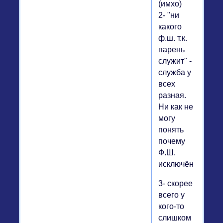
(имхо)
2- "ни
какого
ф.ш. т.к.
парень
служит" -
служба у
всех
разная.
Ни как не
могу
понять
почему
Ф.Ш.
исключён..
3- скорее
всего у
кого-то
слишком