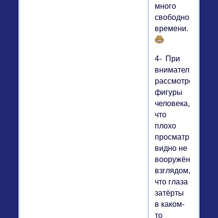
много
свободного
времени.
4- При
внимательном
рассмотрении
фигуры
человека,
что
плохо
просматриваетс
видно не
вооружённым
взглядом,
что глаза
затёрты
в каком-
то