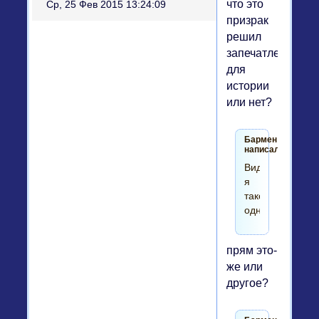
что это
Ср, 25 Фев 2015 13:24:09
призрак
решил
запечатлеться
для
истории
или нет?
Бармен
написал(а):
Видел
я
такое
одно.
прям это-
же или
другое?