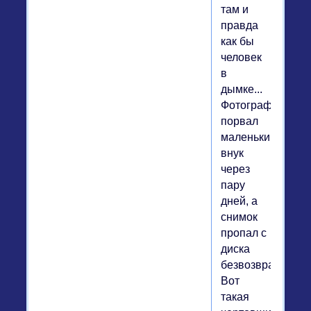
там и
правда
как бы
человек
в
дымке...
Фотографию
порвал
маленький
внук
через
пару
дней, а
снимок
пропал с
диска
безвозвратно.
Вот
такая