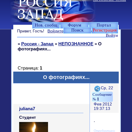
Нов. сообщ
Форум
Портал
Поиск
Регистрация
Привет, Гость!
Войдите
или
зарегистрируйтесь
.
Войти
»
Россия - Запад
»
НЕПОЗНАННОЕ
»
О
фотографиях...
Страница:
1
О фотографиях...
Поделиться
Ср, 22
1
Фев 2012
juliana7
19:37:13
Студент
.
Отредактировано