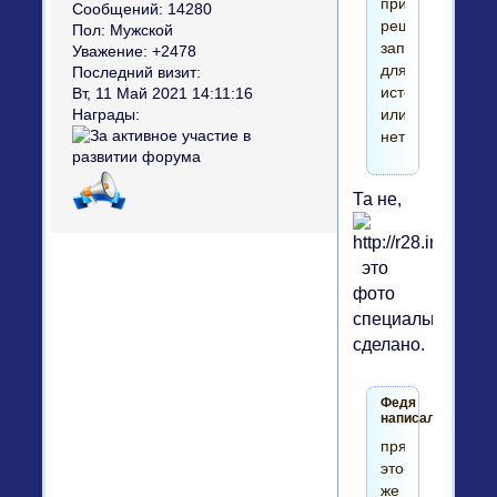
призрак
Сообщений:
14280
решил
Пол:
Мужской
запечатлеться
Уважение:
+2478
для
Последний визит:
истории
Вт, 11 Май 2021 14:11:16
или
Награды:
нет?
Та не,
это
фото
специально
сделано.
Федя
написал(а):
прям
это-
же