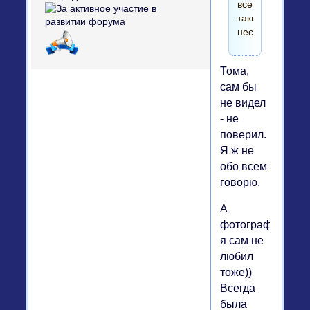
все-
таки
несерьезно...)))
Тома,
сам бы
не видел
- не
поверил.
Я ж не
обо всем
говорю.
А
фотографироват
я сам не
любил
тоже))
Всегда
была