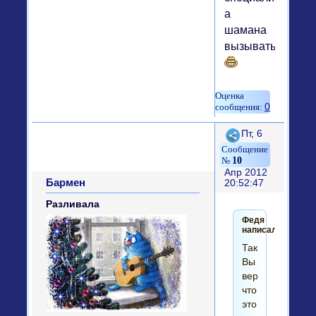
а
шамана
вызывать.
0
Поделиться
Пт, 6
10
Апр 2012
Бармен
20:52:47
Разливала
Федя
написал(а):
Так
Вы
верите
что
это