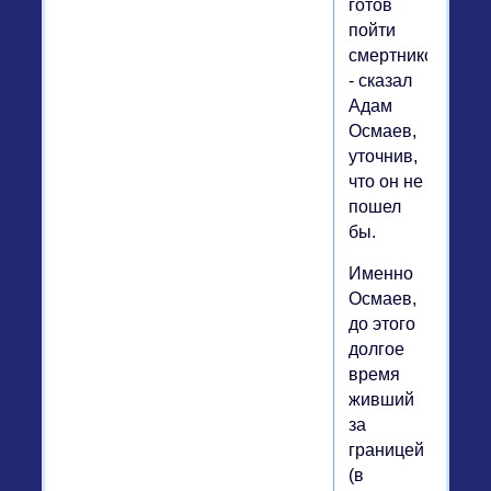
готов
пойти
смертником",
- сказал
Адам
Осмаев,
уточнив,
что он не
пошел
бы.
Именно
Осмаев,
до этого
долгое
время
живший
за
границей
(в