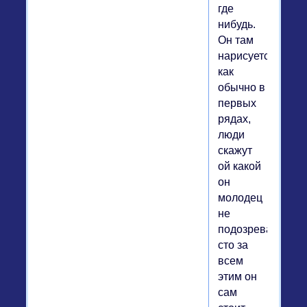
где
нибудь.
Он там
нарисуется
как
обычно в
первых
рядах,
люди
скажут
ой какой
он
молодец
не
подозревая
сто за
всем
этим он
сам