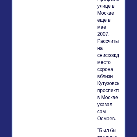
улице в
Москве
еще в
мае
2007.
Рассчитывая
на
снисхождение,
место
схрона
вблизи
Кутузовского
проспекта
в Москве
указал
сам
Осмаев.
"Был бы