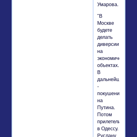
Умарова.
"В
Москве
будете
делать
диверсии
на
экономических
объектах.
В
дальнейшем
-
покушение
на
Путина.
Потом
прилетели
в Одессу.
Руслану