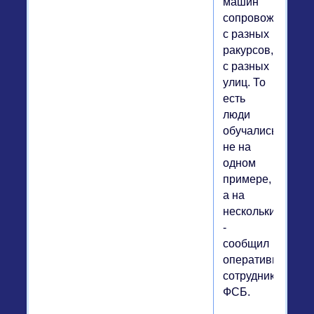
машин
сопровождает,
с разных
ракурсов,
с разных
улиц. То
есть
люди
обучались
не на
одном
примере,
а на
нескольких",
-
сообщил
оперативный
сотрудник
ФСБ.