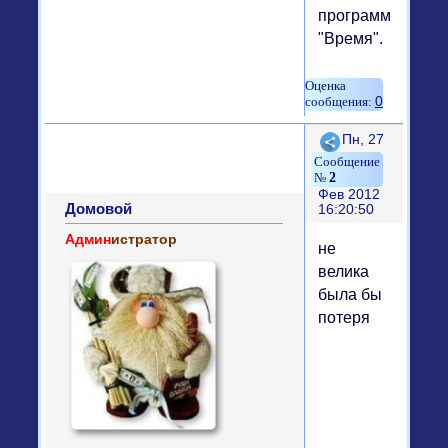
программе
"Время".
0
Поделиться
Пн, 27
2
Фев 2012
Домовой
16:20:50
Админ
истратор
не
велика
была бы
потеря