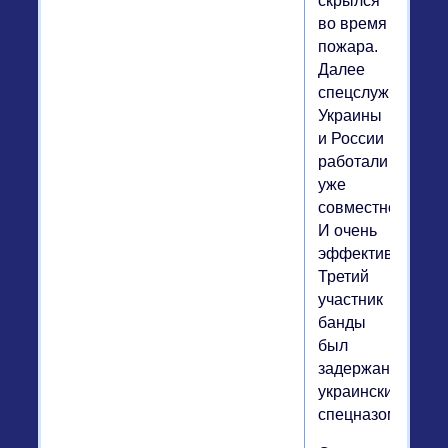
скрылся
во время
пожара.
Далее
спецслужбы
Украины
и России
работали
уже
совместно.
И очень
эффективно.
Третий
участник
банды
был
задержан
украинским
спецназом.