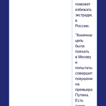
поможет
избежать
экстрадиции
в
Россию.
"Конечная
цель
была
поехать
в Москву
и
попытаться
совершить
покушение
на
премьера
Путина.
Есть
такие