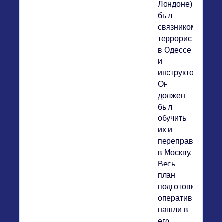
Лондоне),
был
связником
террористов
в Одессе
и
инструктором.
Он
должен
был
обучить
их и
переправить
в Москву.
Весь
план
подготовки
оперативники
нашли в
его