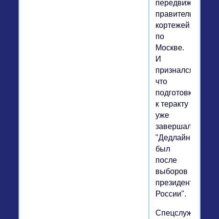
передвижения
правительствен
кортежей
по
Москве.
И
признался,
что
подготовка
к теракту
уже
завершалась:
"Дедлайн
был
после
выборов
президента
России".
Спецслужбы