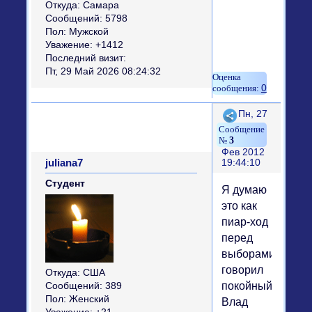
Откуда:
Самара
Сообщений:
5798
Пол:
Мужской
Уважение:
+1412
Последний визит:
Пт, 29 Май 2026 08:24:32
0
Поделиться
Пн, 27
3
Фев 2012
juliana7
19:44:10
Студент
Я думаю
это как
пиар-ход
перед
выборами...Как
говорил
Откуда:
США
покойный
Сообщений:
389
Пол:
Женский
Влад