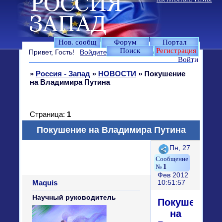
Нов. сообщ
Форум
Портал
Поиск
Регистрация
Привет, Гость!
Войдите
или
зарегистрируйтесь
.
Войти
»
Россия - Запад
»
НОВОСТИ
»
Покушение
на Владимира Путина
Страница:
1
Покушение на Владимира Путина
Поделиться
Пн, 27
1
Фев 2012
Maquis
10:51:57
Научный руководитель
Покушение
на