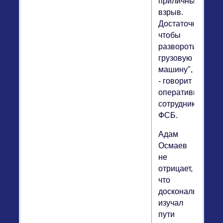
приличный
взрыв.
Достаточный,
чтобы
разворотить
грузовую
машину",
- говорит
оперативный
сотрудник
ФСБ.
Адам
Осмаев
не
отрицает,
что
досконально
изучал
пути