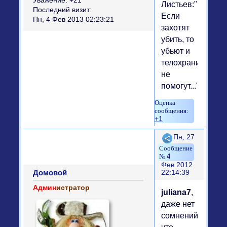
Уважение:
+21
Листьев:"
Последний визит:
Если
Пн, 4 Фев 2013 02:23:21
захотят
убить, то
убьют и
телохранители
не
помогут..."
+1
Поделиться
Пн, 27
4
Фев 2012
Домовой
22:14:39
Админ
истратор
juliana7
,
даже нет
сомнений