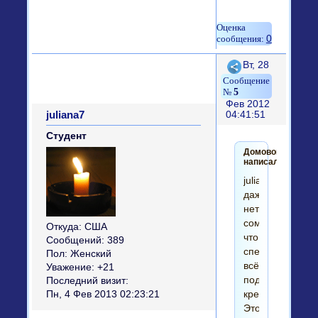
0
Поделиться
Вт, 28
5
Фев 2012
juliana7
04:41:51
Студент
Домовой
написал(а):
juliana7,
даже
нет
сомнений
Откуда:
США
что
Сообщений:
389
спецом
Пол:
Женский
всё
Уважение:
+21
подстроено
Последний визит:
кремлём.
Пн, 4 Фев 2013 02:23:21
Этот