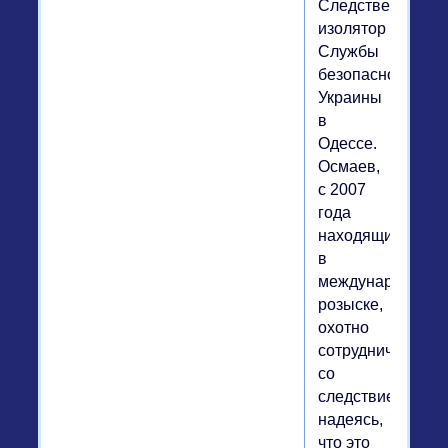
Следственный
изолятор
Службы
безопасности
Украины
в
Одессе.
Осмаев,
с 2007
года
находящийся
в
международном
розыске,
охотно
сотрудничает
со
следствием,
надеясь,
что это