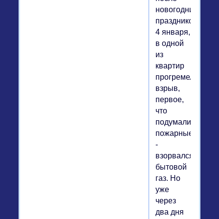
новогодних
праздников,
4 января,
в одной
из
квартир
прогремел
взрыв,
первое,
что
подумали
пожарные
-
взорвался
бытовой
газ. Но
уже
через
два дня