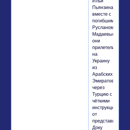
Ильи
Пьянзина,
вместе с
погибшим
Русланом
Мадаевым
они
прилетели
на
Украину
из
Арабских
Эмиратов
через
Турцию с
чёткими
инструкциями
от
представителей
Доку