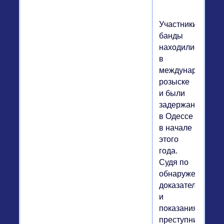
Участники
банды
находились
в
международном
розыске
и были
задержаны
в Одессе
в начале
этого
года.
Судя по
обнаруженным
доказательствам
и
показаниям
преступников,