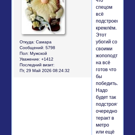
что
спецом
всё
подстроено
кремлём.
Этот
убогий со
Откуда:
Самара
Сообщений:
5798
своими
Пол:
Мужской
жопоподтиралам
Уважение:
+1412
на всё
Последний визит:
готов что
Пт, 29 Май 2026 08:24:32
бы
победить.
Надо
будет так
подстроят
очередной
теракт в
метро
или ещё