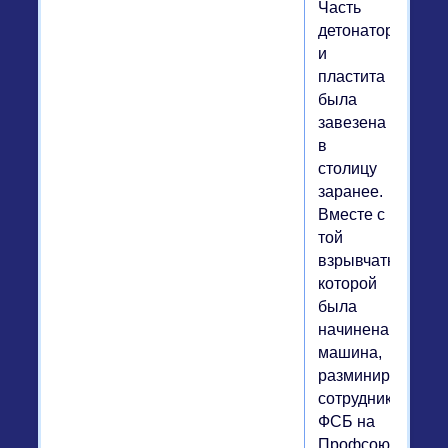
Часть
детонаторов
и
пластита
была
завезена
в
столицу
заранее.
Вместе с
той
взрывчаткой,
которой
была
начинена
машина,
разминированна
сотрудниками
ФСБ на
Профсоюзной