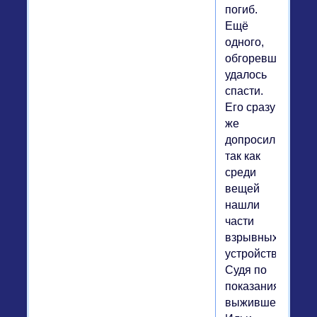
погиб.
Ещё
одного,
обгоревшего,
удалось
спасти.
Его сразу
же
допросили,
так как
среди
вещей
нашли
части
взрывных
устройств.
Судя по
показаниям
выжившего