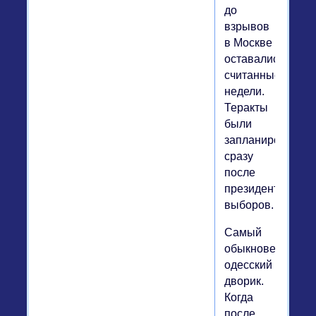
до
взрывов
в Москве
оставались
считанные
недели.
Теракты
были
запланированы
сразу
после
президентских
выборов.
Самый
обыкновенный
одесский
дворик.
Когда
после