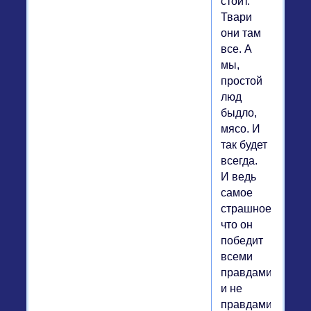
стоит.
Твари
они там
все. А
мы,
простой
люд
быдло,
мясо. И
так будет
всегда.
И ведь
самое
страшное
что он
победит
всеми
правдами
и не
правдами.