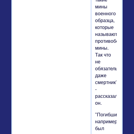
мины
военного
образца,
которые
называются
противобортные
мины.
Так что
не
обязательно
даже
смертник",
-
рассказал
он.
"Погибший,
например,
был