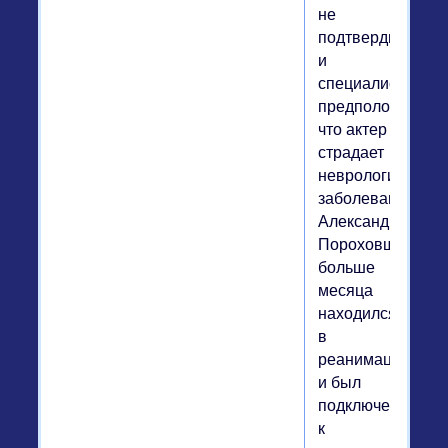
не
подтвердился,
и
специалисты
предположили,
что актер
страдает
неврологически
заболеванием.
Александр
Пороховщиков
больше
месяца
находился
в
реанимации
и был
подключен
к