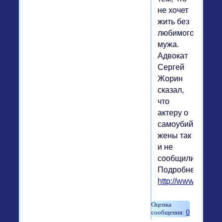
не хочет
жить без
любимого
мужа.
Адвокат
Сергей
Жорин
сказал,
что
актеру о
самоубийстве
жены так
и не
сообщили.
Подробнее:
http://www.komme
0