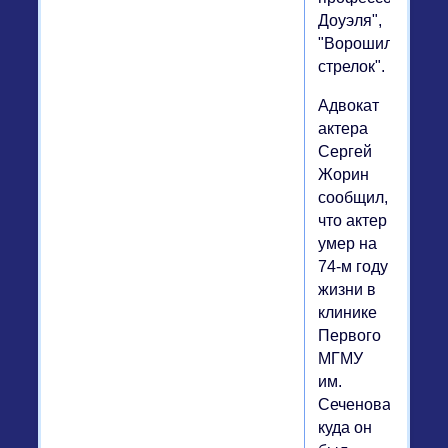
Доуэля",
"Ворошиловский
стрелок".
Адвокат
актера
Сергей
Жорин
сообщил,
что актер
умер на
74-м году
жизни в
клинике
Первого
МГМУ
им.
Сеченова,
куда он