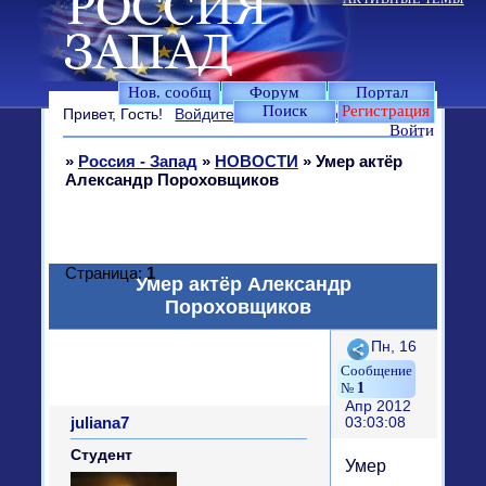
Нов. сообщ
Форум
Портал
Поиск
Регистрация
Привет, Гость!
Войдите
или
зарегистрируйтесь
.
Войти
»
Россия - Запад
»
НОВОСТИ
»
Умер актёр
Александр Пороховщиков
Страница:
1
Умер актёр Александр
Пороховщиков
Поделиться
Пн, 16
1
Апр 2012
juliana7
03:03:08
Студент
Умер