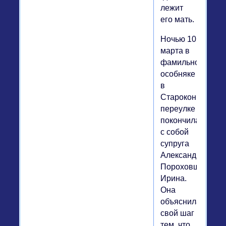
лежит
его мать.
Ночью 10
марта в
фамильном
особняке
в
Староконюшенн
переулке
покончила
с собой
супруга
Александра
Пороховщикова
Ирина.
Она
объяснила
свой шаг
тем, что