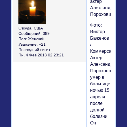
актер
Александр
Пороховщиков
Фото:
Откуда:
США
Виктор
Сообщений:
389
Баженов
Пол:
Женский
Уважение:
+21
/
Последний визит:
Коммерсантъ
Пн, 4 Фев 2013 02:23:21
Актер
Александр
Пороховщиков
умер в
больнице
ночью 15
апреля
после
долгой
болезни.
Он