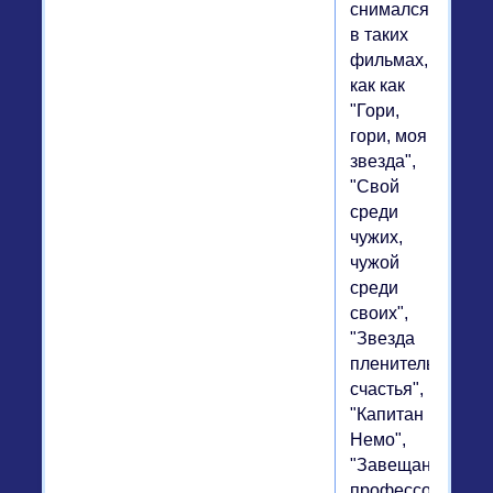
снимался
в таких
фильмах,
как как
"Гори,
гори, моя
звезда",
"Свой
среди
чужих,
чужой
среди
своих",
"Звезда
пленительного
счастья",
"Капитан
Немо",
"Завещание
профессора