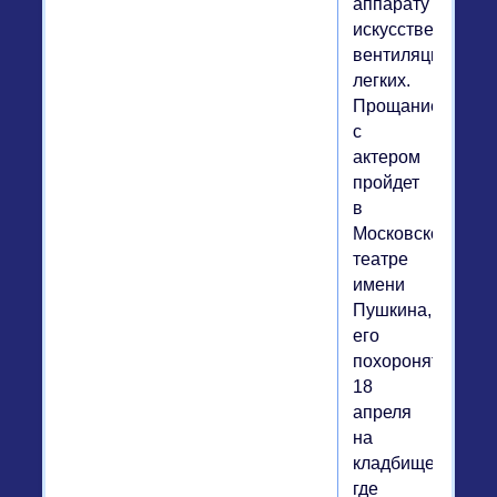
аппарату
искусственной
вентиляции
легких.
Прощание
с
актером
пройдет
в
Московском
театре
имени
Пушкина,
его
похоронят
18
апреля
на
кладбище,
где