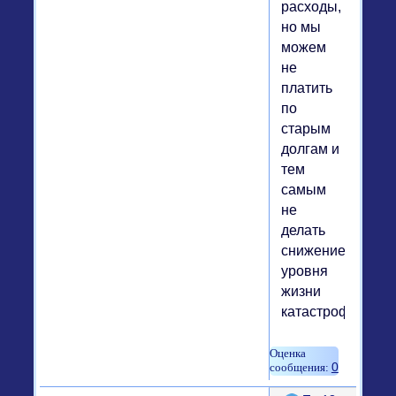
расходы,
но мы
можем
не
платить
по
старым
долгам и
тем
самым
не
делать
снижение
уровня
жизни
катастрофически
0