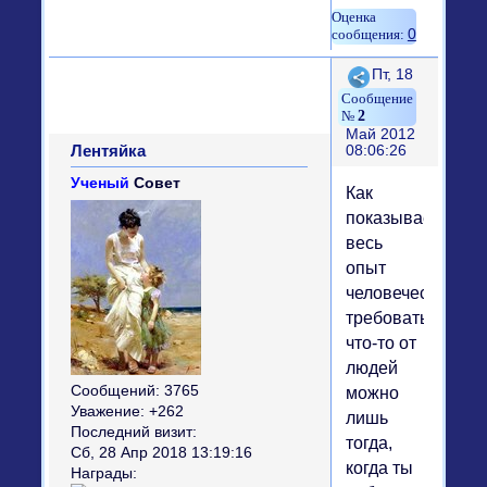
0
Поделиться
Пт, 18
2
Май 2012
Лентяйка
08:06:26
Ученый
Совет
Как
показывает
весь
опыт
человечества,
требовать
что-то от
людей
Сообщений:
3765
можно
Уважение:
+262
лишь
Последний визит:
тогда,
Сб, 28 Апр 2018 13:19:16
когда ты
Награды: