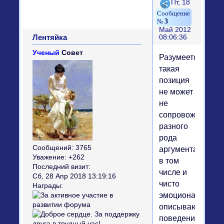
Поделиться
Пт, 18
3
Май 2012
Лентяйка
08:06:36
Ученый
Совет
Разумеется,
такая
позиция
не может
не
сопровождаться
разного
рода
Сообщений:
3765
аргументацией,
Уважение:
+262
в том
Последний визит:
числе и
Сб, 28 Апр 2018 13:19:16
чисто
Награды:
эмоциональной,
описывающий
поведение