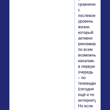
сравнению
с
послевоенным)
уровень
жизни,
который
активно
рекламировался
по всем
возможным
каналам,
в первую
очередь
– по
телевидению
(сегодня
ещё и по
интернету).
Но если