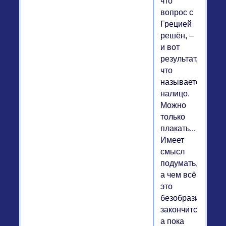
что
вопрос с
Грецией
решён, –
и вот
результат,
что
называется,
налицо.
Можно
только
плакать...
Имеет
смысл
подумать,
а чем всё
это
безобразие
закончится,
а пока