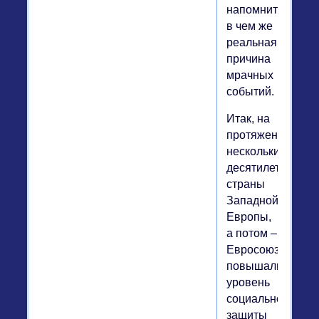
напомнить,
в чем же
реальная
причина
мрачных
событий.
Итак, на
протяжении
нескольких
десятилетий
страны
Западной
Европы,
а потом –
Евросоюза
повышали
уровень
социальной
защиты