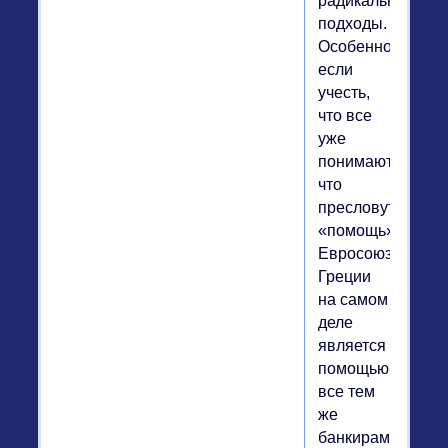
радикальные
подходы.
Особенно
если
учесть,
что все
уже
понимают,
что
пресловутая
«помощь»
Евросоюза
Греции
на самом
деле
является
помощью
все тем
же
банкирам.