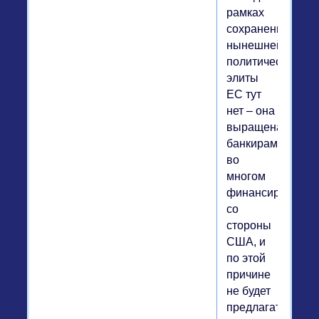
рамках
сохранения
нынешней
политической
элиты
ЕС тут
нет – она
выращена
банкирами,
во
многом
финансируется
со
стороны
США, и
по этой
причине
не будет
предлагать