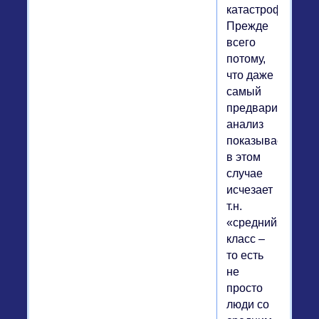
катастрофой.
Прежде
всего
потому,
что даже
самый
предварительны
анализ
показывает:
в этом
случае
исчезает
т.н.
«средний»
класс –
то есть
не
просто
люди со