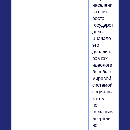
населения
за счёт
роста
государственног
долга.
Вначале
это
делали в
рамках
идеологической
борьбы с
мировой
системой
социализма,
затем –
по
политической
инерции,
но