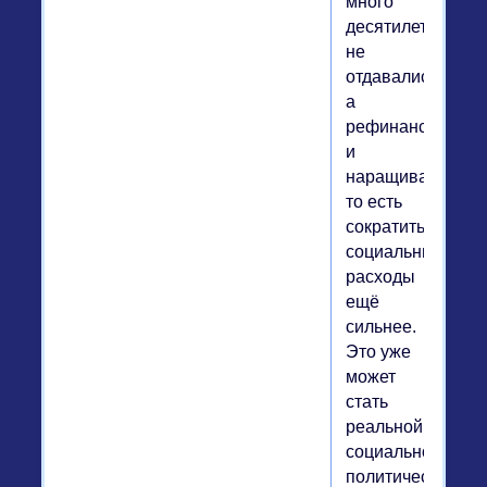
много
десятилетий
не
отдавались,
а
рефинансировал
и
наращивались),
то есть
сократить
социальные
расходы
ещё
сильнее.
Это уже
может
стать
реальной
социально-
политической