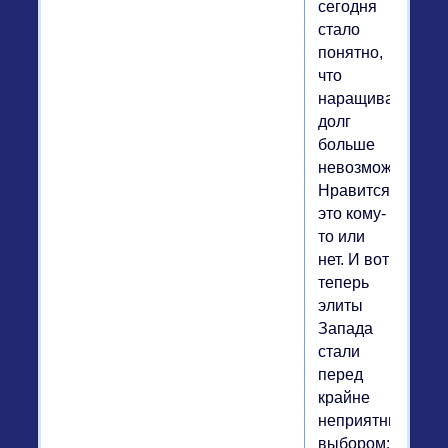
сегодня
стало
понятно,
что
наращивать
долг
больше
невозможно.
Нравится
это кому-
то или
нет. И вот
теперь
элиты
Запада
стали
перед
крайне
неприятным
выбором: