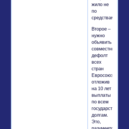
жило не
по
средствам.
Второе –
нужно
объявить
совместный
дефолт
всех
стран
Евросоюза,
отложив
на 10 лет
выплаты
по всем
государственны
долгам.
Это,
разумеется,