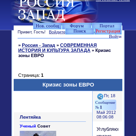
Нов. сообщ
Форум
Портал
Поиск
Регистрация
Привет, Гость!
Войдите
или
зарегистрируйтесь
.
Войти
»
Россия - Запад
»
СОВРЕМЕННАЯ
ИСТОРИЯ И КУЛЬТУРА ЗАПАДА
»
Кризис
зоны ЕВРО
Страница:
1
Кризис зоны ЕВРО
Поделиться
Пт, 18
1
Май 2012
Лентяйка
08:06:08
Ученый
Совет
Углубляющийся