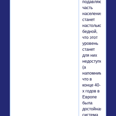
подавляющая
часть
населения
станет
настолько
бедной,
что этот
уровень
станет
для них
недоступен
(а
напомним,
что в
конце 40-
х годов в
Европе
была
достойная
система