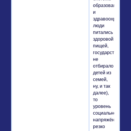
образования
и
здравоохранения
люди
питались
здоровой
пищей,
государство
не
отбирало
детей из
семей,
ну, и так
далее),
то
уровень
социальной
напряжённости
резко