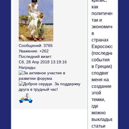
кризис,
как
политический,
так и
экономический,
в
странах
Сообщений:
3765
Евросоюза
Уважение:
+262
(последние
Последний визит:
события
Сб, 28 Апр 2018 13:19:16
в Греции)
Награды:
сподвиг
меня на
создание
этой
темки,
где
можно
выкладывать
статьи