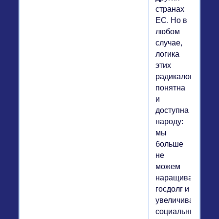
странах
ЕС. Но в
любом
случае,
логика
этих
радикалов
понятна
и
доступна
народу:
мы
больше
не
можем
наращивать
госдолг и
увеличивать
социальные