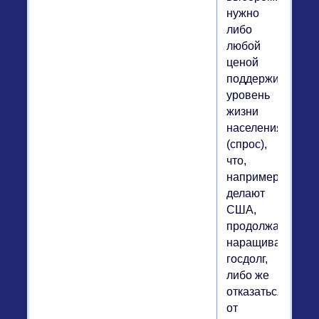
нужно
либо
любой
ценой
поддерживать
уровень
жизни
населения
(спрос),
что,
например,
делают
США,
продолжая
наращивать
госдолг,
либо же
отказаться
от