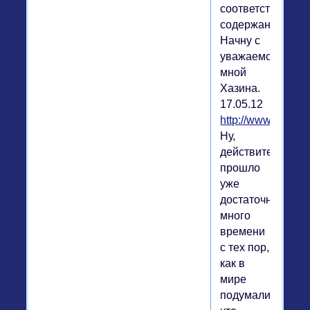
соответствующег
содержания.
Начну с
уважаемого
мной
Хазина.
17.05.12
http://www.odnak
Ну,
действительно,
прошло
уже
достаточно
много
времени
с тех пор,
как в
мире
подумали,