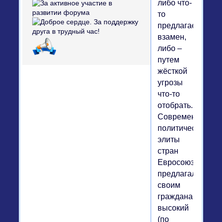
либо что-
то
предлагаешь
взамен,
либо –
путем
жёсткой
угрозы
что-то
отобрать.
Современные
политические
элиты
стран
Евросоюза
предлагали
своим
гражданам
высокий
(по