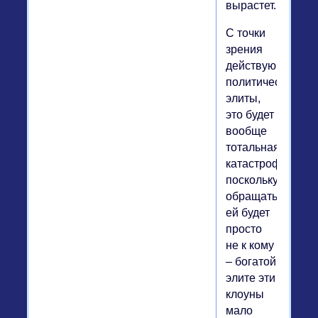
вырастет.
С точки
зрения
действующей
политической
элиты,
это будет
вообще
тотальная
катастрофа,
поскольку
обращаться
ей будет
просто
не к кому
– богатой
элите эти
клоуны
мало