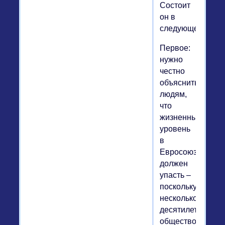
Состоит
он в
следующем.
Первое:
нужно
честно
объяснить
людям,
что
жизненный
уровень
в
Евросоюзе
должен
упасть –
поскольку
несколько
десятилетий
общество