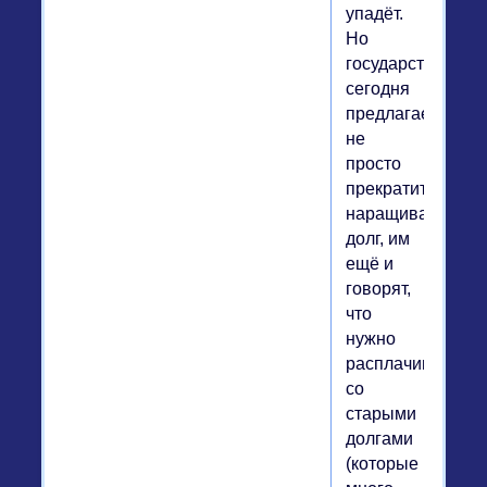
упадёт.
Но
государствам
сегодня
предлагается
не
просто
прекратить
наращивать
долг, им
ещё и
говорят,
что
нужно
расплачиваться
со
старыми
долгами
(которые