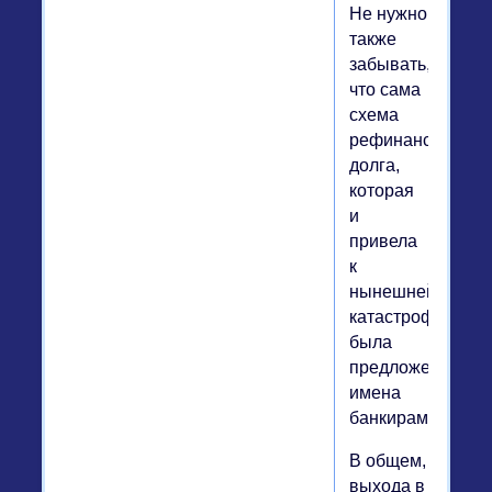
Не нужно
также
забывать,
что сама
схема
рефинансирован
долга,
которая
и
привела
к
нынешней
катастрофе,
была
предложена
имена
банкирами.
В общем,
выхода в