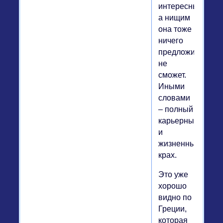
интересны,
а нищим
она тоже
ничего
предложить
не
сможет.
Иными
словами
– полный
карьерный
и
жизненный
крах.
Это уже
хорошо
видно по
Греции,
которая