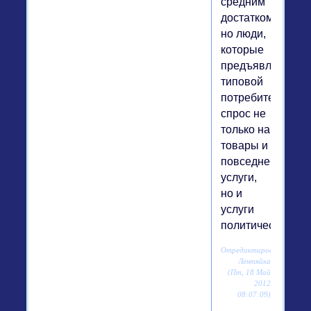
средним
достатком,
но люди,
которые
предъявляют
типовой
потребительский
спрос не
только на
товары и
повседневные
услуги,
но и
услуги
политические.
Отредактировано
Лентяйка
(Пт, 18 Май
2012
08:07:09)