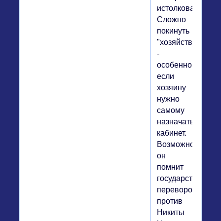
истолкован.
Сложно
покинуть
"хозяйство"
-
особенно,
если
хозяину
нужно
самому
назначать
кабинет.
Возможно,
он
помнит
государственный
переворот
против
Никиты