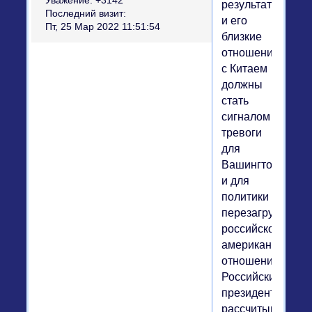
Уважение:
+3142
результатов
Последний визит:
и его
Пт, 25 Мар 2022 11:51:54
близкие
отношения
с Китаем
должны
стать
сигналом
тревоги
для
Вашингтона
и для
политики
перезагрузки
российско-
американских
отношений.
Российский
президент
рассчитывает