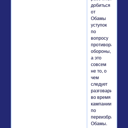
добиться
от
Обамы
уступок
по
вопросу
противоракетной
обороны,
а это
совсем
не то, о
чем
следует
разговаривать
во время
кампании
по
переизбранию
Обамы.