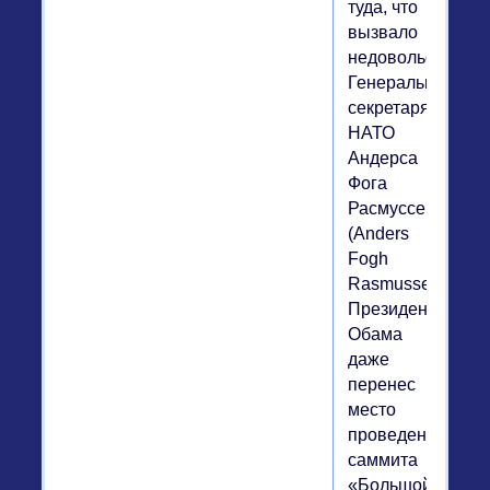
туда, что
вызвало
недовольство
Генерального
секретаря
НАТО
Андерса
Фога
Расмуссена
(Anders
Fogh
Rasmussen).
Президент
Обама
даже
перенес
место
проведения
саммита
«Большой