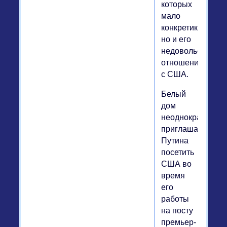
которых
мало
конкретики,
но и его
недовольство
отношениями
с США.
Белый
дом
неоднократно
приглашал
Путина
посетить
США во
время
его
работы
на посту
премьер-