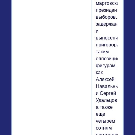
мартовских
президентских
выборов,
задержание
и
вынесение
приговора
таким
оппозиционным
фигурам,
как
Алексей
Навальный
и Сергей
Удальцов,
а также
еще
четырем
сотням
протестующих