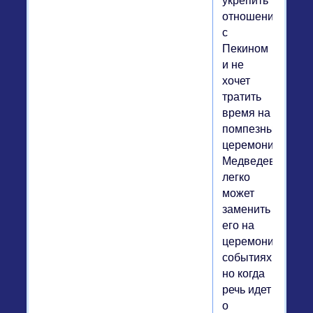
укрепить
отношения
с
Пекином
и не
хочет
тратить
время на
помпезные
церемонии.
Медведев
легко
может
заменить
его на
церемониальных
событиях,
но когда
речь идет
о