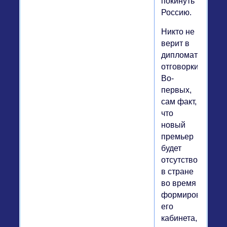
покинуть
Россию.
Никто не
верит в
дипломатически
отговорки.
Во-
первых,
сам факт,
что
новый
премьер
будет
отсутствовать
в стране
во время
формирования
его
кабинета,