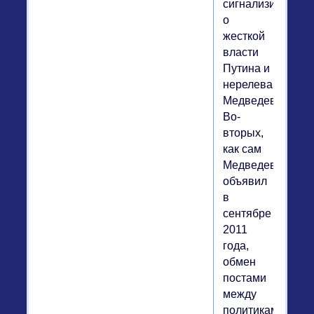
сигнализирует
о
жесткой
власти
Путина и
нерелевантности
Медведева.
Во-
вторых,
как сам
Медведев
объявил
в
сентябре
2011
года,
обмен
постами
между
политиками