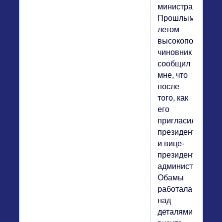
министра.
Прошлым
летом
высокопоставле
чиновник
сообщил
мне, что
после
того, как
его
пригласили
президент
и вице-
президент,
администрация
Обамы
работала
над
деталями