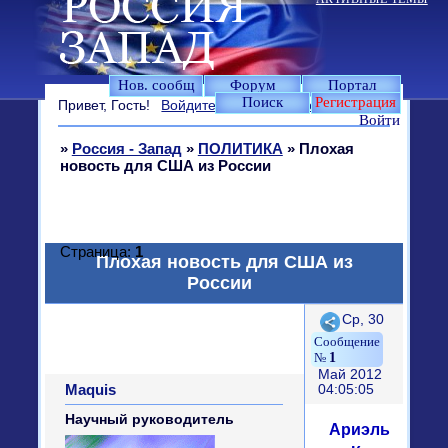
Нов. сообщ
Форум
Портал
Поиск
Регистрация
Привет, Гость!
Войдите
или
зарегистрируйтесь
.
Войти
»
Россия - Запад
»
ПОЛИТИКА
»
Плохая
новость для США из России
Страница:
1
Плохая новость для США из
России
Поделиться
Ср, 30
1
Май 2012
Maquis
04:05:05
Научный руководитель
Ариэль