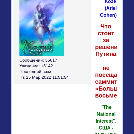
Коэн
(Ariel
Cohen)
Что
стоит
за
решением
Путина
Сообщений:
36617
Уважение:
+3142
не
Последний визит:
посещать
Пт, 25 Мар 2022 11:51:54
саммит
«Большой
восьмерки»
"The
National
Interest",
США -