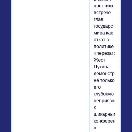
престижной
встрече
глав
государств
мира как
откат в
политике
«перезагрузки».
Жест
Путина
демонстрирует
не только
его
глубокую
неприязнь
к
шикарным
конференциям,
в