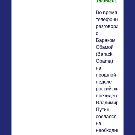
15/05/2012
Во время
телефонного
разговора
с
Бараком
Обамой
(Barack
Obama)
на
прошлой
неделе
российский
президент
Владимир
Путин
сослался
на
необходимость