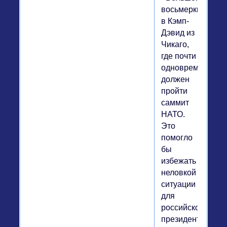
восьмерки»
в Кэмп-
Дэвид из
Чикаго,
где почти
одновременно
должен
пройти
саммит
НАТО.
Это
помогло
бы
избежать
неловкой
ситуации
для
российского
президента.