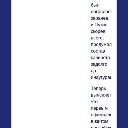
был
обговорен
заранее,
и Путин,
скорее
всего,
продумал
состав
кабинета
задолго
до
инаугурации.
Теперь
выясняется,
что
первым
официальным
визитом
российского