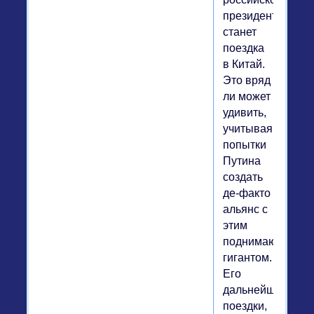
президента
станет
поездка
в Китай.
Это вряд
ли может
удивить,
учитывая
попытки
Путина
создать
де-факто
альянс с
этим
поднимающимся
гигантом.
Его
дальнейшие
поездки,