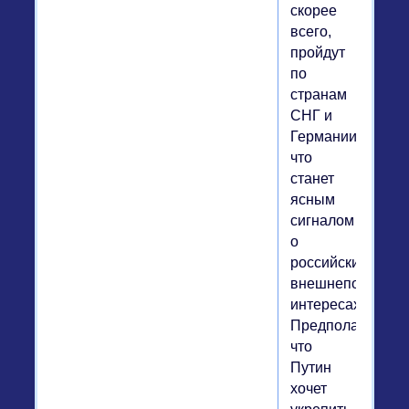
скорее
всего,
пройдут
по
странам
СНГ и
Германии,
что
станет
ясным
сигналом
о
российских
внешнеполитиче
интересах.
Предполагаю,
что
Путин
хочет