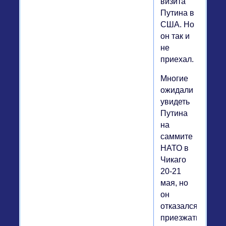
визита
Путина в
США. Но
он так и
не
приехал.
Многие
ожидали
увидеть
Путина
на
саммите
НАТО в
Чикаго
20-21
мая, но
он
отказался
приезжать