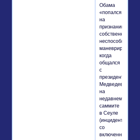
Обама
«попался»
на
признании
собственной
неспособности
маневрировать,
когда
общался
с
президентом
Медведевым
на
недавнем
саммите
в Сеуле
(инцидент
со
включенным