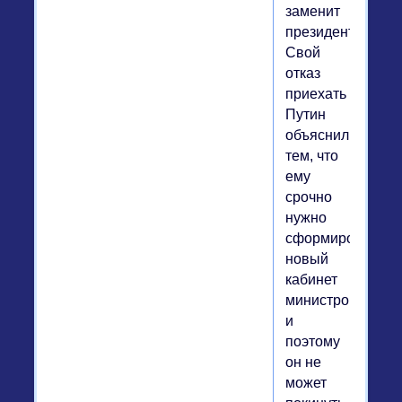
заменит
президента.
Свой
отказ
приехать
Путин
объяснил
тем, что
ему
срочно
нужно
сформировать
новый
кабинет
министров,
и
поэтому
он не
может