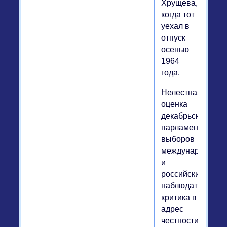
Хрущева,
когда тот
уехал в
отпуск
осенью
1964
года.
Нелестная
оценка
декабрьских
парламентских
выборов
международным
и
российскими
наблюдателями,
критика в
адрес
честности