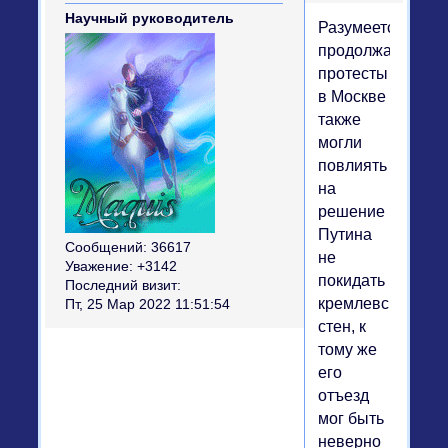
Научный руководитель
Разумеется,
продолжающиес
протесты
в Москве
также
могли
повлиять
на
решение
Путина
Сообщений:
36617
не
Уважение:
+3142
покидать
Последний визит:
кремлевских
Пт, 25 Мар 2022 11:51:54
стен, к
тому же
его
отъезд
мог быть
неверно