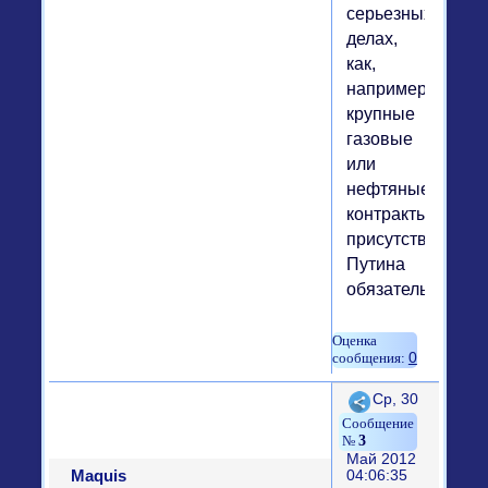
серьезных
делах,
как,
например,
крупные
газовые
или
нефтяные
контракты,
присутствие
Путина
обязательно.
0
Поделиться
Ср, 30
3
Май 2012
Maquis
04:06:35