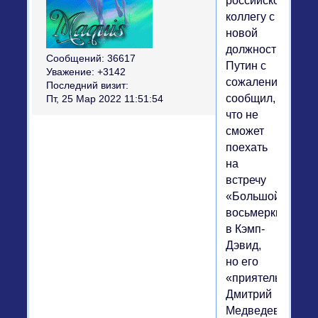
российского
коллегу с
новой
должностью,
Сообщений:
36617
Путин с
Уважение:
+3142
сожалением
Последний визит:
сообщил,
Пт, 25 Мар 2022 11:51:54
что не
сможет
поехать
на
встречу
«Большой
восьмерки»
в Кэмп-
Дэвид,
но его
«приятель»
Дмитрий
Медведев