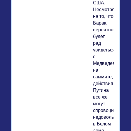
США.
Несмотря
на то, что
Барак,
вероятно,
будет
рад
увидеться
с
Медведевым
на
саммите,
действия
Путина
все же
могут
спровоцировать
недовольство
в Белом
доме.