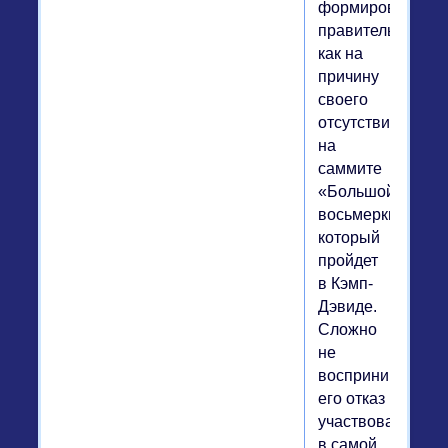
формировать
правительство
как на
причину
своего
отсутствия
на
саммите
«Большой
восьмерки»,
который
пройдет
в Кэмп-
Дэвиде.
Сложно
не
воспринимать
его отказ
участвовать
в самой