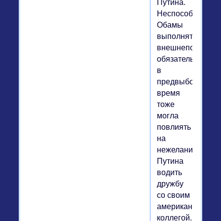
Путина.
Неспособность
Обамы
выполнять
внешнеполитиче
обязательства
в
предвыборное
время
тоже
могла
повлиять
на
нежелание
Путина
водить
дружбу
со своим
американским
коллегой.