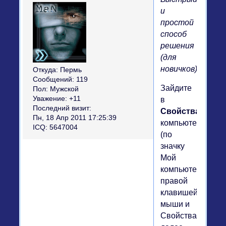
и
простой
способ
решения
(для
новичков)
Откуда:
Пермь
Сообщений:
119
Зайдите
Пол:
Мужской
Уважение:
+11
в
Последний визит:
Свойства
Пн, 18 Апр 2011 17:25:39
компьютера
ICQ:
5647004
(по
значку
Мой
компьютер
правой
клавишей
мыши и
Свойства),