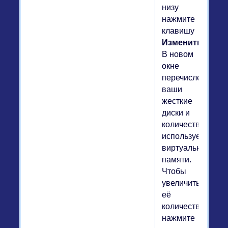
низу
нажмите
клавишу
Изменить
.
В новом
окне
перечислены
ваши
жесткие
диски и
количество
используемой
виртуальной
памяти.
Чтобы
увеличить
её
количество,
нажмите