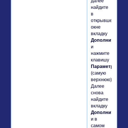
далее
найдите
в
открывшемся
окне
вкладку
Дополнительно
и
нажмите
клавишу
Параметры
(самую
верхнюю).
Далее
снова
найдите
вкладку
Дополнительно
и в
самом