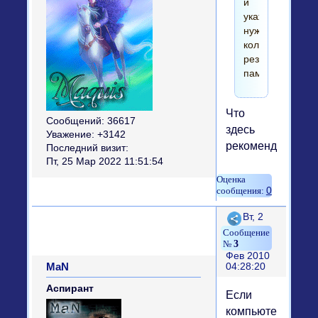
и
укажите
нужное
количество
резервируемой
памяти.
Что
Сообщений:
36617
здесь
Уважение:
+3142
рекомендуется?))
Последний визит:
Пт, 25 Мар 2022 11:51:54
0
Поделиться
Вт, 2
3
Фев 2010
MaN
04:28:20
Аспирант
Если
компьютер