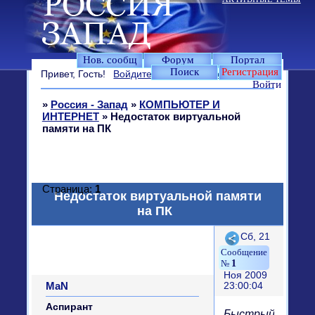
Нов. сообщ
Форум
Портал
Поиск
Регистрация
Привет, Гость!
Войдите
или
зарегистрируйтесь
.
Войти
»
Россия - Запад
»
КОМПЬЮТЕР И
ИНТЕРНЕТ
»
Недостаток виртуальной
памяти на ПК
Страница:
1
Недостаток виртуальной памяти
на ПК
Поделиться
Сб, 21
1
Ноя 2009
MaN
23:00:04
Аспирант
Быстрый