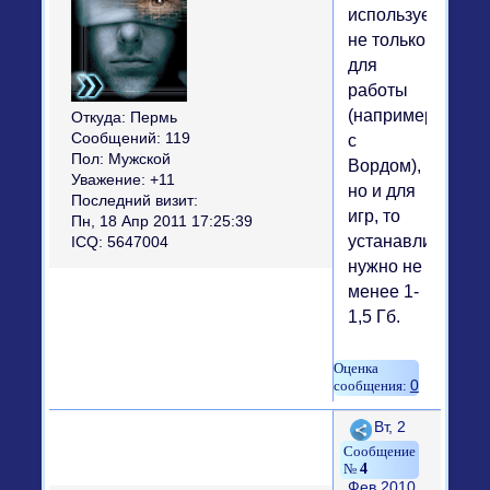
используется
не только
для
работы
(например
Откуда:
Пермь
Сообщений:
119
с
Пол:
Мужской
Вордом),
Уважение:
+11
но и для
Последний визит:
игр, то
Пн, 18 Апр 2011 17:25:39
устанавливать
ICQ:
5647004
нужно не
менее 1-
1,5 Гб.
0
Поделиться
Вт, 2
4
Фев 2010