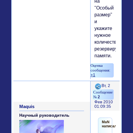
на
"Особый
размер"
и
укажите
нужное
количество
резервируемой
памяти.
+1
Поделиться
Вт, 2
2
Фев 2010
Maquis
01:09:35
Научный руководитель
MaN
написал(а):