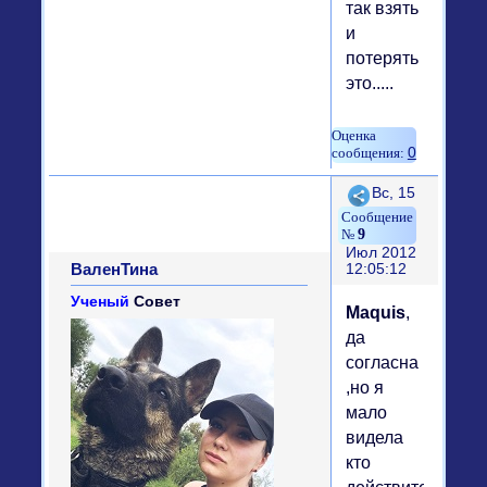
так взять
и
потерять
это.....
0
Поделиться
Вс, 15
9
Июл 2012
ВаленТина
12:05:12
Ученый
Совет
Maquis
,
да
согласна
,но я
мало
видела
кто