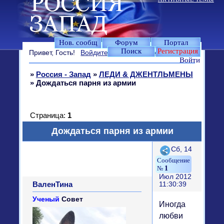
Нов. сообщ
Форум
Портал
Поиск
Регистрация
Привет, Гость!
Войдите
или
зарегистрируйтесь
.
Войти
»
Россия - Запад
»
ЛЕДИ & ДЖЕНТЛЬМЕНЫ
»
Дождаться парня из армии
Страница:
1
Дождаться парня из армии
Поделиться
Сб, 14
1
Июл 2012
ВаленТина
11:30:39
Ученый
Совет
Иногда
любви