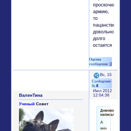
проскочил
армию,
то
пацанство
довольно
долго
остается
0
Поделиться
Вс, 15
8
Июл 2012
ВаленТина
12:04:38
Ученый
Совет
Домовой
написал(а):
А
меня