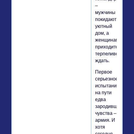
–
мужчины
покидают
уютный
дом, а
женщинам
приходится
терпеливо
ждать.
Первое
серьезное
испытание
на пути
едва
зародившегося
чувства –
армия. И
хотя
сегодня