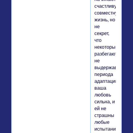
счастливую
совместную
жизнь, но
не
секрет,
что
некоторые
разбегаются,
не
выдержав
периода
адаптации.Если
ваша
любовь
сильна, и
ей не
страшны
любые
испытания,