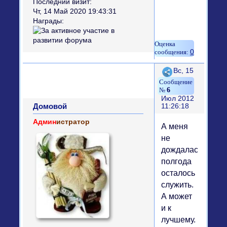
Последний визит:
Чт, 14 Май 2020 19:43:31
Награды:
0
Поделиться
Вс, 15
6
Июл 2012
Домовой
11:26:18
Админ
истратор
А меня
не
дождалась,
полгода
осталось
служить.
А может
и к
лучшему.