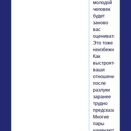
молодой
человек
будет
заново
вас
оценивать.
Это тоже
неизбежно.
Как
выстроятся
ваши
отношения
после
разлуки
заранее
трудно
предсказать.
Многие
пары
начинают