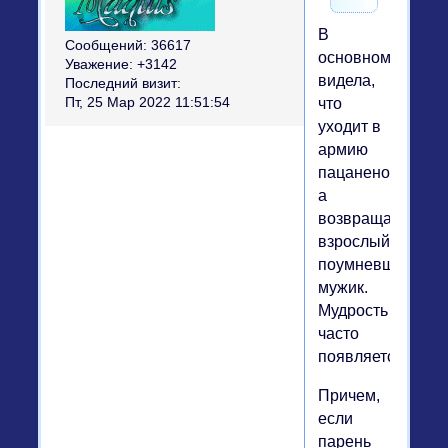
В
Сообщений:
36617
основном
Уважение:
+3142
видела,
Последний визит:
что
Пт, 25 Мар 2022 11:51:54
уходит в
армию
пацаненок,
а
возвращается
взрослый
поумневший
мужик.
Мудрость
часто
появляется
Причем,
если
парень