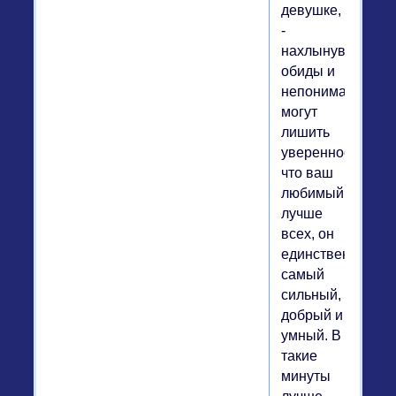
девушке,
-
нахлынувшие
обиды и
непонимание
могут
лишить
уверенности,
что ваш
любимый
лучше
всех, он
единственный,
самый
сильный,
добрый и
умный. В
такие
минуты