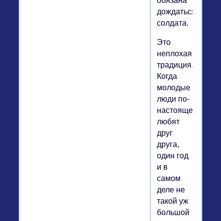
обязана
дождаться
солдата.
Это
неплохая
традиция.
Когда
молодые
люди по-
настоящему
любят
друг
друга,
один год
и в
самом
деле не
такой уж
большой