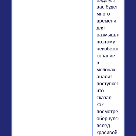
вас будет
много
времени
для
размышлений,
поэтому
неизбежно
копание
в
мелочах,
анализ
поступков:
что
сказал,
как
посмотрел,
обернулся
вслед
красивой