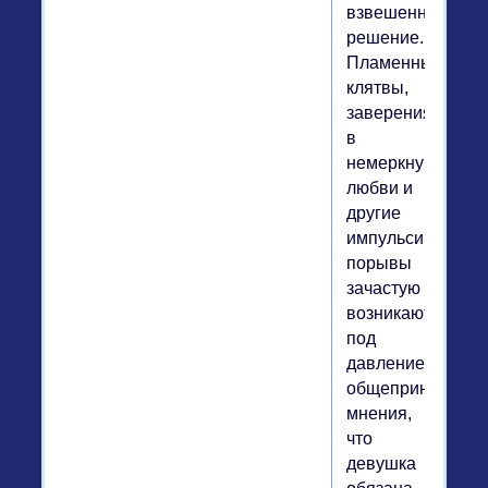
взвешенное
решение.
Пламенные
клятвы,
заверения
в
немеркнущей
любви и
другие
импульсивные
порывы
зачастую
возникают
под
давлением
общепринятого
мнения,
что
девушка