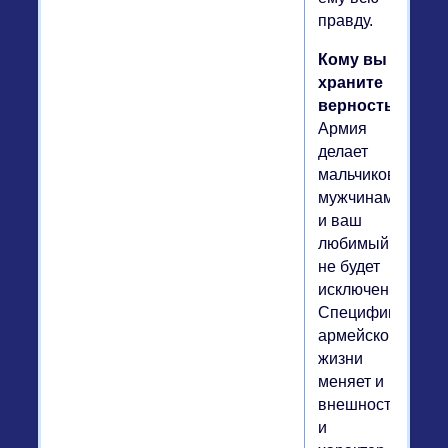
правду.
Кому вы
храните
верность
Армия
делает
мальчиков
мужчинами,
и ваш
любимый
не будет
исключением.
Специфика
армейской
жизни
меняет и
внешность,
и