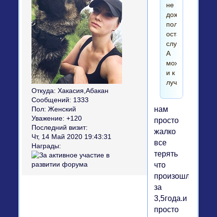
не
дождалась,
полгода
осталось
служить.
А
может
и к
лучшему.
Откуда:
Хакасия,Абакан
Сообщений:
1333
нам
Пол:
Женский
Уважение:
+120
просто
Последний визит:
жалко
Чт, 14 Май 2020 19:43:31
все
Награды:
терять
что
произошло
за
3,5года.и
просто