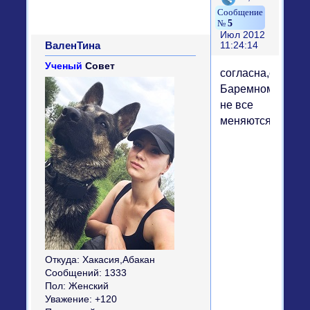
5
Июл 2012
ВаленТина
11:24:14
Ученый
Совет
согласна,с
Баремном.
не все
меняются...
Откуда:
Хакасия,Абакан
Сообщений:
1333
Пол:
Женский
Уважение:
+120