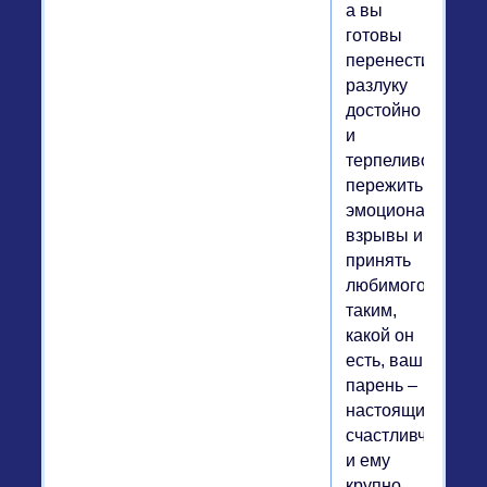
а вы
готовы
перенести
разлуку
достойно
и
терпеливо,
пережить
эмоциональные
взрывы и
принять
любимого
таким,
какой он
есть, ваш
парень –
настоящий
счастливчик,
и ему
крупно