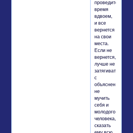
проведите
время
вдвоем,
и все
вернется
на свои
места.
Если не
вернется,
лучше не
затягивать
с
объяснениями,
не
мучить
себя и
молодого
человека,
сказать
ему всю