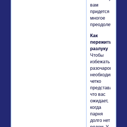
вам
придется
многое
преодолеть.
Как
пережить
разлуку
Чтобы
избежать
разочарований,
необходимо
четко
представлять,
что вас
ожидает,
когда
парня
долго нет
рядом. У