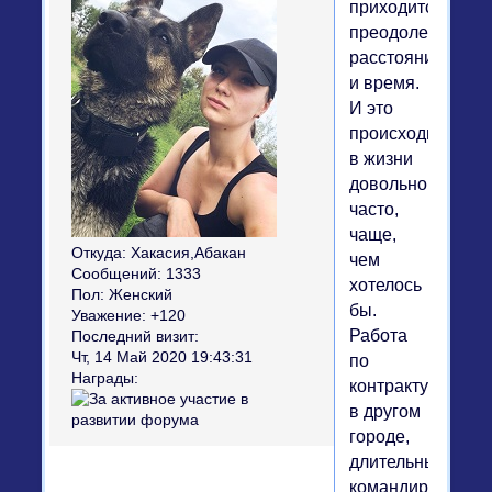
приходится
преодолевать
расстояние
и время.
И это
происходит
в жизни
довольно
часто,
чаще,
Откуда:
Хакасия,Абакан
чем
Сообщений:
1333
хотелось
Пол:
Женский
бы.
Уважение:
+120
Работа
Последний визит:
Чт, 14 Май 2020 19:43:31
по
Награды:
контракту
в другом
городе,
длительные
командировки