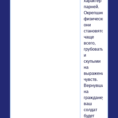
характер
парней.
Окрепшие
физически
они
становятся,
чаще
всего,
грубоватыми
и
скупыми
на
выражение
чувств.
Вернувшись
на
гражданку,
ваш
солдат
будет