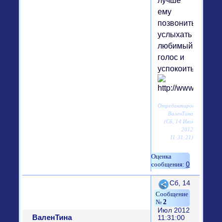
лучше
ему
позвонить,
услыхать
любимый
голос и
успокоиться.
Отредактировано
ВаленТина
(Сб, 14 Июл
2012
11:31:21)
0
Поделиться
Сб, 14
2
Июл 2012
ВаленТина
11:31:00