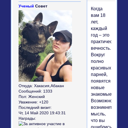
Ученый
Совет
Когда
вам 18
лет,
каждый
год – это
практически
вечность.
Вокруг
полно
красивых
парней,
появятся
Откуда:
Хакасия,Абакан
новые
Сообщений:
1333
знакомые.
Пол:
Женский
Возможно,
Уважение:
+120
возникнет
Последний визит:
Чт, 14 Май 2020 19:43:31
мысль,
Награды:
что вы
ошиблись,