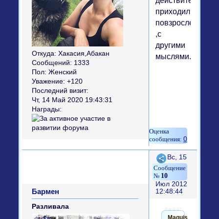
действительно
приходили
повзрослевшими
,с
другими
Откуда:
Хакасия,Абакан
мыслями...
Сообщений:
1333
Пол:
Женский
Уважение:
+120
Последний визит:
Чт, 14 Май 2020 19:43:31
Награды:
0
Поделиться
Вс, 15
10
Июл 2012
Бармен
12:48:44
Разливала
Maquis