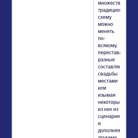
множество:
традиционную
схему
можно
менять
по-
всякому,
переставляя
разные
составляющие
свадьбы
местами
или
изымая
некоторые
из них из
сценария
и
дополняя
другими.