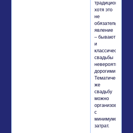
традиционных,
хотя это
не
обязательное
явление
– бывают
и
классические
свадьбы
невероятно
дорогими.
Тематическую
же
свадьбу
можно
организовать
с
минимумом
затрат.