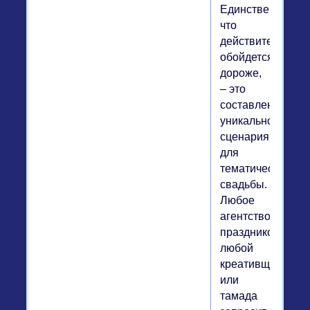
Единственное,
что
действительно
обойдется
дороже,
– это
составление
уникального
сценария
для
тематической
свадьбы.
Любое
агентство
праздников,
любой
креативщик
или
тамада