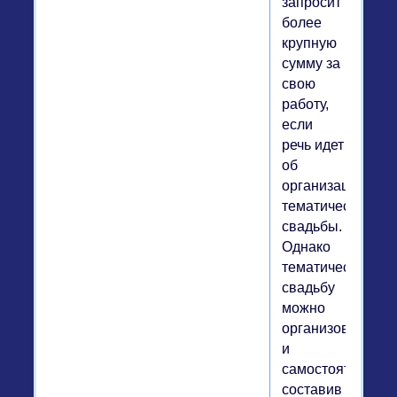
запросит
более
крупную
сумму за
свою
работу,
если
речь идет
об
организации
тематической
свадьбы.
Однако
тематическую
свадьбу
можно
организовать
и
самостоятельно,
составив