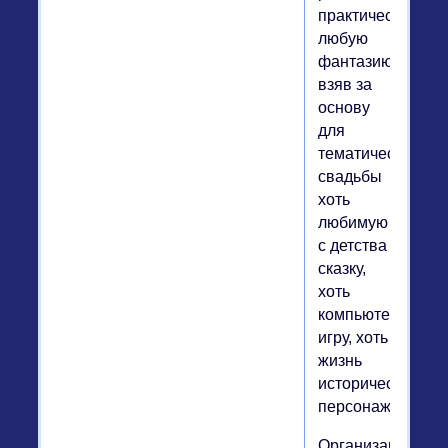
практически
любую
фантазию,
взяв за
основу
для
тематической
свадьбы
хоть
любимую
с детства
сказку,
хоть
компьютерную
игру, хоть
жизнь
исторических
персонажей.
Организация