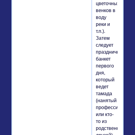
цветочных
венков в
воду
реки и
т.п.).
Затем
следует
праздничный
банкет
первого
дня,
который
ведет
тамада
(нанятый
профессионал
или кто-
то из
родственников,