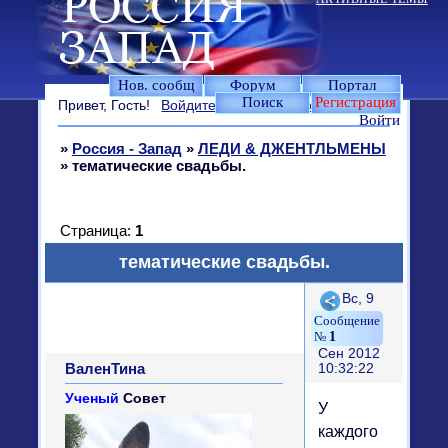
Нов. сообщ
Форум
Портал
Поиск
Регистрация
Привет, Гость!
Войдите
или
зарегистрируйтесь
.
Войти
»
Россия - Запад
»
ЛЕДИ & ДЖЕНТЛЬМЕНЫ
»
тематические свадьбы.
Страница:
1
тематические свадьбы.
Поделиться
Вс, 9
1
Сен 2012
ВаленТина
10:32:22
Ученый
Совет
У
каждого