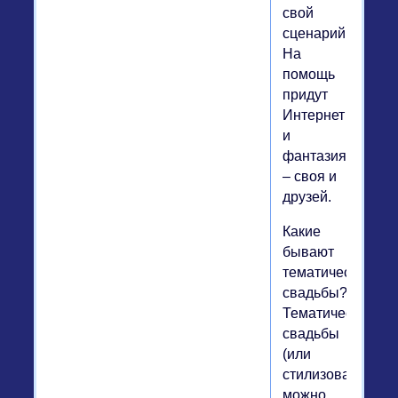
свой
сценарий.
На
помощь
придут
Интернет
и
фантазия
– своя и
друзей.
Какие
бывают
тематические
свадьбы?
Тематические
свадьбы
(или
стилизованные)
можно