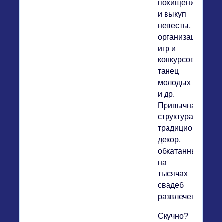
похищение
и выкуп
невесты,
организация
игр и
конкурсов,
танец
молодых
и др.
Привычная
структура,
традиционный
декор,
обкатанные
на
тысячах
свадеб
развлечения…
Скучно?