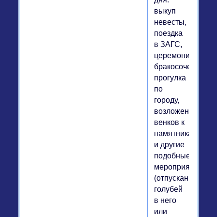
выкуп
невесты,
поездка
в ЗАГС,
церемония
бракосочетания,
прогулка
по
городу,
возложение
венков к
памятникам
и другие
подобные
мероприятия
(отпускание
голубей
в него
или