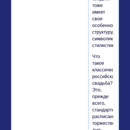
тоже
имеет
свои
особенности,
структуру,
символику,
стилистику.
Что
такое
классическая
российская
свадьба?
Это,
прежде
всего,
стандартное
расписание
торжественного
дня: