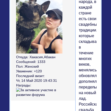
народа, в
каждой
стране
есть свои
свадебные
традиции,
которые
складывались
в
течение
Откуда:
Хакасия,Абакан
многих
Сообщений:
1333
веков,
Пол:
Женский
менялись,
Уважение:
+120
обновлялись,
Последний визит:
Чт, 14 Май 2020 19:43:31
дополнялись,
Награды:
переделывались
на новый
лад.
Российская
свадьба