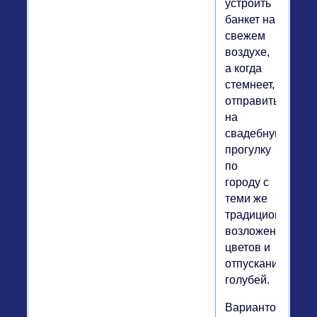
устроить
банкет на
свежем
воздухе,
а когда
стемнеет,
отправиться
на
свадебную
прогулку
по
городу с
теми же
традиционными
возложениями
цветов и
отпусканием
голубей.
Вариантов