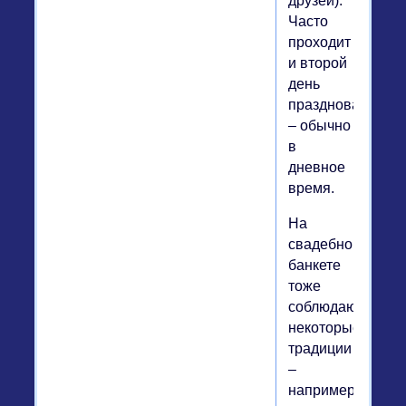
друзей).
Часто
проходит
и второй
день
празднования
– обычно
в
дневное
время.
На
свадебном
банкете
тоже
соблюдаются
некоторые
традиции
–
например,