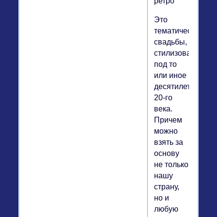
ретро
Это
тематические
свадьбы,
стилизованные
под то
или иное
десятилетие
20-го
века.
Причем
можно
взять за
основу
не только
нашу
страну,
но и
любую