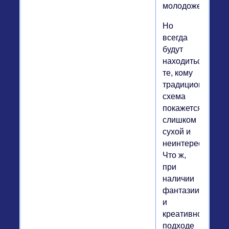
молодоженов.
Но
всегда
будут
находиться
те, кому
традиционная
схема
покажется
слишком
сухой и
неинтересной.
Что ж,
при
наличии
фантазии
и
креативном
подходе