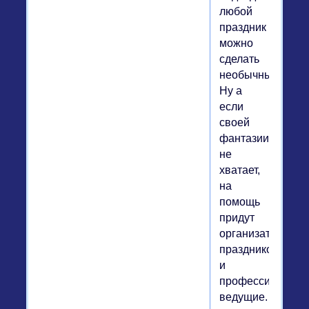
любой
праздник
можно
сделать
необычным.
Ну а
если
своей
фантазии
не
хватает,
на
помощь
придут
организаторы
праздников
и
профессиональн
ведущие.