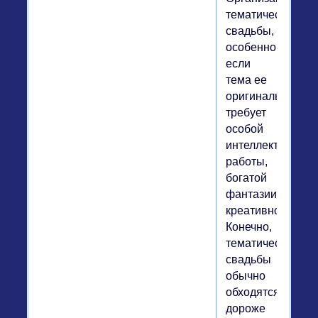
тематической
свадьбы,
особенно
если
тема ее
оригинальна,
требует
особой
интеллектуально
работы,
богатой
фантазии,
креативности.
Конечно,
тематические
свадьбы
обычно
обходятся
дороже