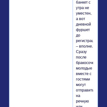
банкет с
утра не
уместен,
а вот
дневной
фуршет
до
регистрации
– вполне.
Сразу
после
бракосочетания
молодые
вместе с
гостями
могут
отправиться
на
речную
или