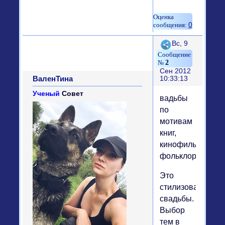
0
Поделиться
Вс, 9
2
Сен 2012
ВаленТина
10:33:13
Ученый
Совет
вадьбы
по
мотивам
книг,
кинофильмов,
фольклора
Это
стилизованные
свадьбы.
Выбор
тем в