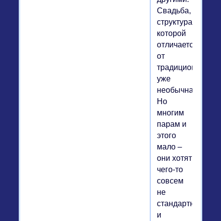
Свадьба,
структура
которой
отличается
от
традиционной,
уже
необычна.
Но
многим
парам и
этого
мало –
они хотят
чего-то
совсем
не
стандартного
и