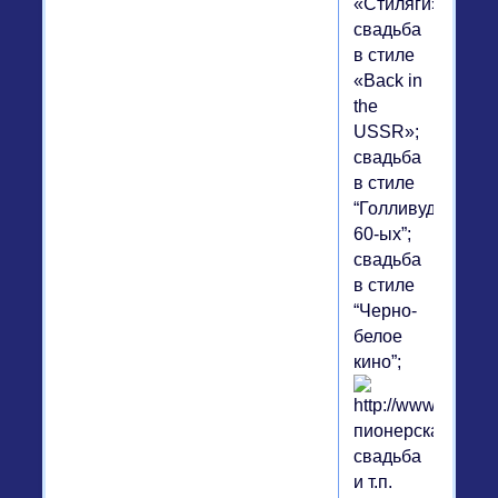
«Стиляги»;
свадьба
в стиле
«Back in
the
USSR»;
свадьба
в стиле
“Голливуд
60-ых”;
свадьба
в стиле
“Черно-
белое
кино”;
пионерская
свадьба
и т.п.