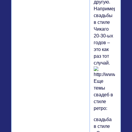
другую.
Например,
свадьбы
в стиле
Чикаго
20-30-ых
годов –
это как
раз тот
случай.
Еще
темы
свадеб в
стиле
ретро:
свадьба
в стиле