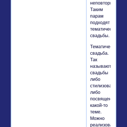
неповторимого.
Таким
парам
подходят
тематические
свадьбы.
Тематическая
свадьба.
Так
называют
свадьбы
либо
стилизованные,
либо
посвященные
какой-то
теме.
Можно
реализовать