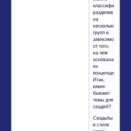
классифицироват
разделив
на
несколько
групп в
зависимости
от того,
на чем
основана
их
концепция.
Итак,
какие
бывают
темы для
свадеб?
Свадьбы
в стиле