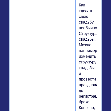
Как
сделать
свою
свадьбу
необычной?
Структура
свадьбы.
Можно,
например,
изменить
структуру
свадьбы
и
провести
празднование
до
регистрации
брака.
Конечно,