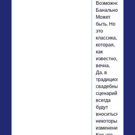
Возможно.
Банально.
Может
быть. Но
это
классика,
которая,
как
известно,
вечна.
Да, в
традиционный
свадебный
сценарий
всегда
будут
вноситься
некоторые
изменения.
Кое-что