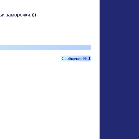
и заморочки.)))
3