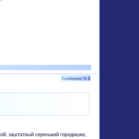
2
хой, заштатный серенький городишко,