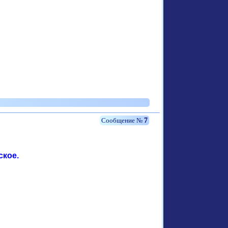
7
ское.