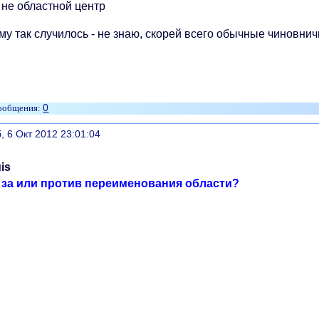
 не областной центр
у так случилось - не знаю, скорей всего обычные чиновничь
0
литься
, 6 Окт 2012 23:01:04
is
 за или против переименования области?