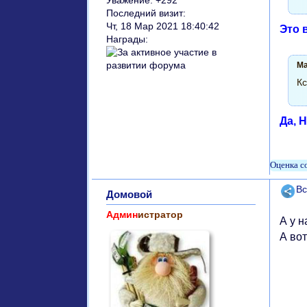
Уважение:
+292
Последний визит:
Чт, 18 Мар 2021 18:40:42
Это 
Награды:
Ma
Кс
Да, 
Поде
Вс
Домовой
Админ
истратор
А у 
А во