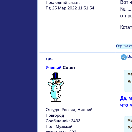
Вот н
Последний визит:
Пт, 25 Мар 2022 11:51:54
№....
отпро
Кста
Поде
Вс
rps
Ученый
Совет
Ma
Ве
Да, 
что 
Откуда:
Россия, Нижний
Новгород
Ma
Сообщений:
2433
Пол:
Мужской
Во