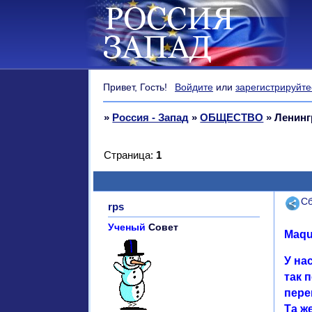
Привет, Гость!
Войдите
или
зарегистрируйте
»
Россия - Запад
»
ОБЩЕСТВО
»
Ленинг
Страница:
1
Поде
Сб
rps
Ученый
Совет
Maqu
У на
так 
пере
Та ж