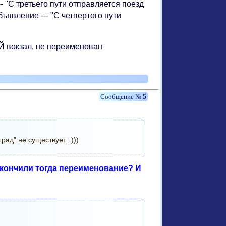
- "С третьего пути отправляется поезд
бъявление --- "С четвертого пути
Й вокзал, не переименован
5
рад" не существует...)))
 закончили тогда переименование? И