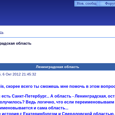
Нов. сообщ
Фору
сь
.
радская область
Ленинградская область
литься
, 6 Окт 2012 21:45:32
is, скорее всего ты сможешь мне помочь в этом вопрос
с есть Санкт-Петербург... А область - Ленинградская, 
получилось? Ведь логично, что если переименовываем
именовывается и сама область...
е история с Екатеринбургом и Свердловской областью..