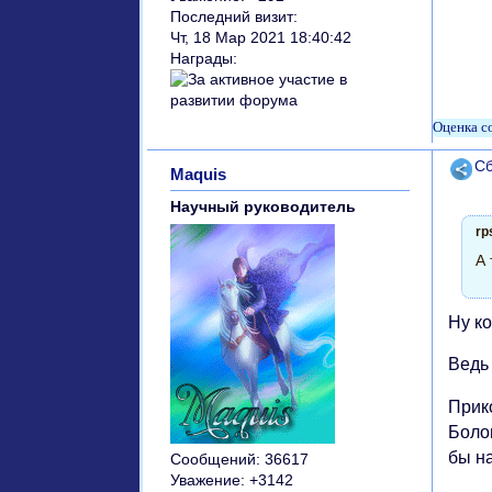
Последний визит:
Чт, 18 Мар 2021 18:40:42
Награды:
Поде
Сб
Maquis
Научный руководитель
rp
А 
Ну к
Ведь 
Прик
Боло
бы на
Сообщений:
36617
Уважение:
+3142