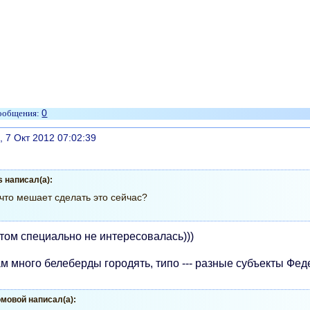
0
литься
, 7 Окт 2012 07:02:39
s написал(а):
что мешает сделать это сейчас?
этом специально не интересовалась)))
м много белеберды городять, типо --- разные субъекты Федера
мовой написал(а):