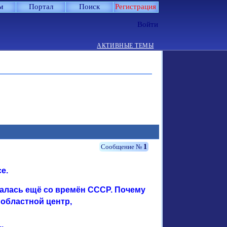
м
Портал
Поиск
Регистрация
Войти
АКТИВНЫЕ ТЕМЫ
1
е.
осталась ещё со времён СССР. Почему
 областной центр,
.