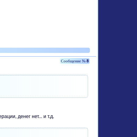
8
ции, денег нет... и т.д.