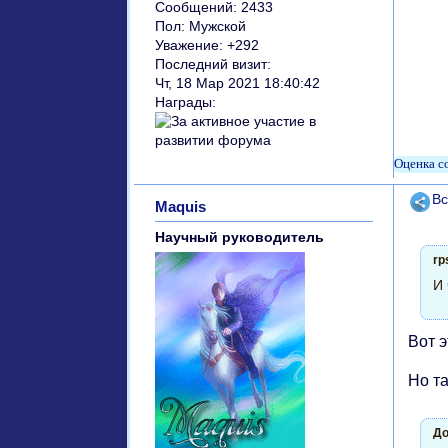
Сообщений:
2433
Пол:
Мужской
Уважение:
+292
Последний визит:
Чт, 18 Мар 2021 18:40:42
Награды:
Поде
Вс
Maquis
Научный руководитель
rp
И 
Вот 
Но та
До