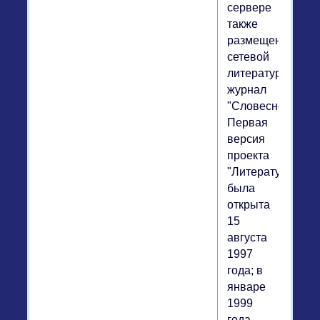
сервере
также
размещен
сетевой
литературный
журнал
"Словесность".
Первая
версия
проекта
"Литература"
была
открыта
15
августа
1997
года; в
январе
1999
года