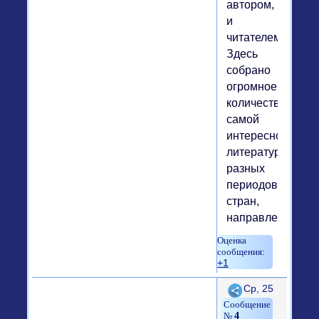
автором,
и
читателем.
Здесь
собрано
огромное
количество
самой
интересной
литературы
разных
периодов,
стран,
направлений.
+1
Поделиться
Ср, 25
4