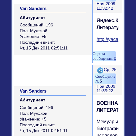
Ноя 2009
Van Sandеrs
11:32:42
Абитуриент
Яндекс.Каталог
Сообщений:
196
Литература
Пол:
Мужской
Уважение:
+5
http://yaca.yandex.
Последний визит:
Чт, 15 Дек 2011 02:51:11
0
Поделиться
Ср, 25
5
Ноя 2009
Van Sandеrs
11:35:22
Абитуриент
ВОЕННАЯ
Сообщений:
196
ЛИТЕРАТУРА
Пол:
Мужской
Уважение:
+5
Мемуары,
Последний визит:
биографии,
Чт, 15 Дек 2011 02:51:11
исследования,