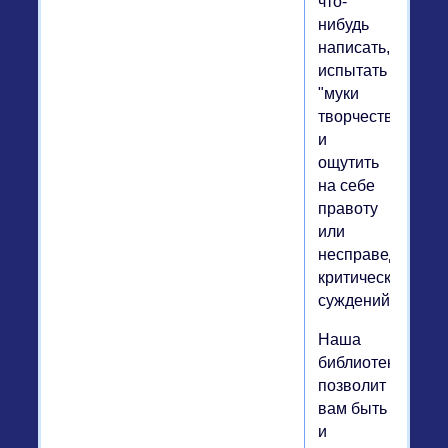
что-
нибудь
написать,
испытать
"муки
творчества"
и
ощутить
на себе
правоту
или
несправедливос
критических
суждений?
Наша
библиотека
позволит
вам быть
и