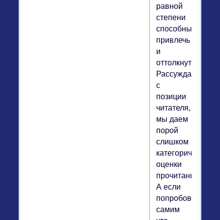
равной
степени
способный
привлечь
и
оттолкнуть.
Рассуждая
с
позиции
читателя,
мы даем
порой
слишком
категоричные
оценки
прочитанному.
А если
попробовать
самим