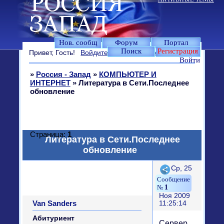
Нов. сообщ
Форум
Портал
Поиск
Регистрация
Привет, Гость!
Войдите
или
зарегистрируйтесь
.
Войти
»
Россия - Запад
»
КОМПЬЮТЕР И
ИНТЕРНЕТ
»
Литература в Сети.Последнее
обновление
Страница:
1
Литература в Сети.Последнее
обновление
Поделиться
Ср, 25
1
Ноя 2009
Van Sandеrs
11:25:14
Абитуриент
Сервер