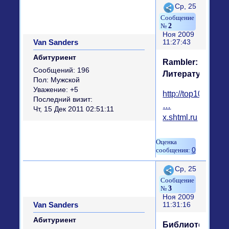
Поделиться
Ср, 25
2
Ноя 2009
Van Sandеrs
11:27:43
Абитуриент
Rambler:
Сообщений:
196
Литература
Пол:
Мужской
Уважение:
+5
http://top100.rambl
Последний визит:
…
Чт, 15 Дек 2011 02:51:11
x.shtml.ru
0
Поделиться
Ср, 25
3
Ноя 2009
Van Sandеrs
11:31:16
Абитуриент
Библиотека