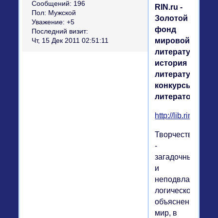
Сообщений:
196
RIN.ru -
Пол:
Мужской
Золотой
Уважение:
+5
фонд
Последний визит:
мировой
Чт, 15 Дек 2011 02:51:11
литературы,
история
литературы,
конкурсы
литераторов.
http://lib.rin.ru/
Творчество
-
загадочный
и
неподвластный
логическому
объяснению
мир, в