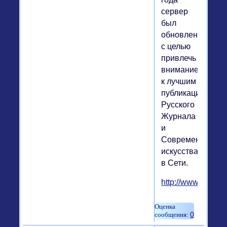
сервер
был
обновлен
с целью
привлечь
внимание
к лучшим
публикациям
Русского
Журнала
и
Современного
искусства
в Сети.
http://www.litera.ru
0