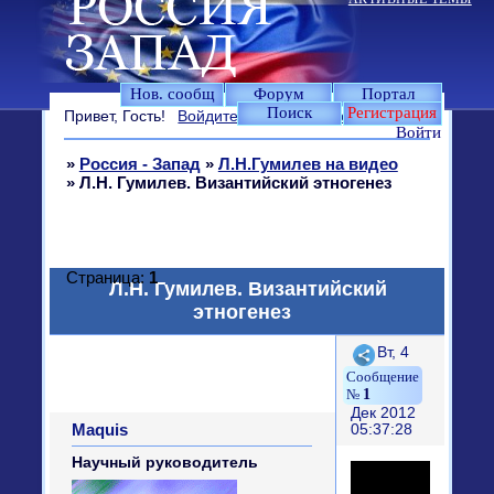
Нов. сообщ
Форум
Портал
Поиск
Регистрация
Привет, Гость!
Войдите
или
зарегистрируйтесь
.
Войти
»
Россия - Запад
»
Л.Н.Гумилев на видео
»
Л.Н. Гумилев. Византийский этногенез
Страница:
1
Л.Н. Гумилев. Византийский
этногенез
Поделиться
Вт, 4
1
Дек 2012
Maquis
05:37:28
Научный руководитель