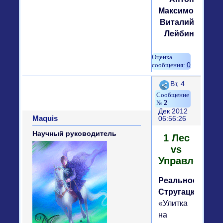
Максимов,
Виталий
Лейбин
0
Поделиться
Вт, 4
2
Дек 2012
Maquis
06:56:26
Научный руководитель
1 Лес
vs
Управление
Реальность
Стругацких
«Улитка
на