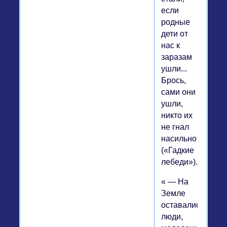
если
родные
дети от
нас к
заразам
ушли...
Брось,
сами они
ушли,
никто их
не гнал
насильно…»
(«Гадкие
лебеди»).
« — На
Земле
оставались
люди,