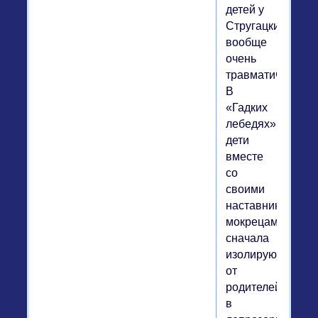
детей у
Стругацких
вообще
очень
травматичная.
В
«Гадких
лебедях»
дети
вместе
со
своими
наставниками-
мокрецами
сначала
изолируются
от
родителей
в