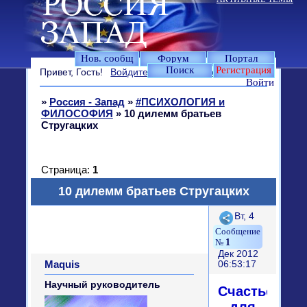
Нов. сообщ
Форум
Портал
Поиск
Регистрация
Привет, Гость!
Войдите
или
зарегистрируйтесь
.
Войти
»
Россия - Запад
»
#ПСИХОЛОГИЯ и
ФИЛОСОФИЯ
»
10 дилемм братьев
Стругацких
Страница:
1
10 дилемм братьев Стругацких
Поделиться
Вт, 4
1
Дек 2012
Maquis
06:53:17
Научный руководитель
Счастье
для