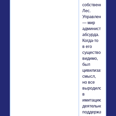
собственно
Лес.
Управление
— мир
административн
абсурда.
Когда-то
в его
существовании,
видимо,
был
цивилизаторский
смысл,
но все
выродилось
в
имитацию
деятельности,
поддержанную