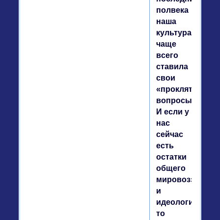
полвека
наша
культура
чаще
всего
ставила
свои
«проклятые
вопросы».
И если у
нас
сейчас
есть
остатки
общего
мировоззрения
и
идеологии,
то