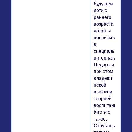
будущем
дети с
раннего
возраста
должны
воспитываться
в
специальных
интернатах.
Педагоги
при этом
владеют
некой
высокой
теорией
воспитания
(что это
такое,
Стругацкие