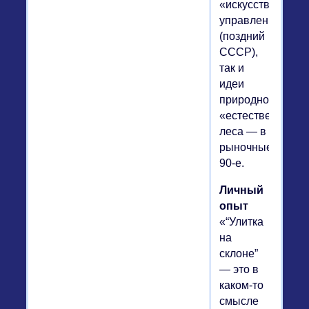
«искусственного
управления
(поздний
СССР),
так и
идеи
природного,
«естественного»
леса — в
рыночные
90-е.
Личный
опыт
«“Улитка
на
склоне”
— это в
каком-то
смысле