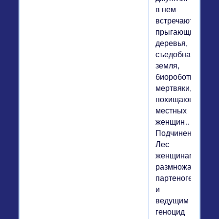
в нем
встречаются
прыгающие
деревья,
съедобная
земля,
биороботы-
мертвяки,
похищающие
местных
женщин…
Подчинен
Лес
женщинам,
размножающимс
партеногенезом
и
ведущим
геноцид