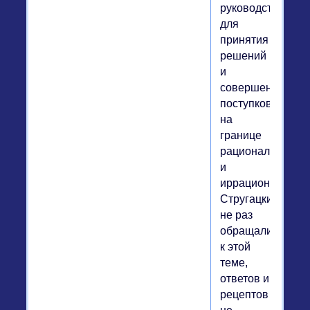
руководство
для
принятия
решений
и
совершения
поступков
на
границе
рационального
и
иррационального
Стругацкие
не раз
обращались
к этой
теме,
ответов и
рецептов