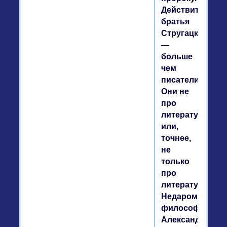
Действительно,
братья
Стругацкие
—
больше
чем
писатели.
Они не
про
литературу
или,
точнее,
не
только
про
литературу.
Недаром
философ
Александр