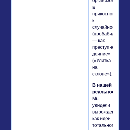
организованност
а
прикосновенност
к
случайностям
(пробабилитност
— как
преступное
деяние»
(«Улитка
на
склоне»).
В нашей
реальности
Мы
увидели
вырождение
как идеи
тотального