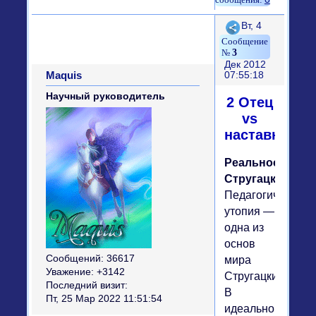
Поделиться
Вт, 4
3
Дек 2012
Maquis
07:55:18
Научный руководитель
2 Отец
vs
наставник
Реальность
Стругацких
Педагогическая
утопия —
одна из
основ
Сообщений:
36617
мира
Уважение:
+3142
Стругацких.
Последний визит:
В
Пт, 25 Мар 2022 11:51:54
идеальном