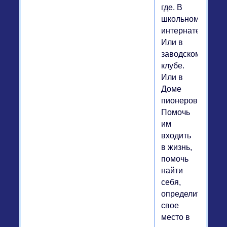
где. В
школьном
интернате.
Или в
заводском
клубе.
Или в
Доме
пионеров.
Помочь
им
входить
в жизнь,
помочь
найти
себя,
определить
свое
место в