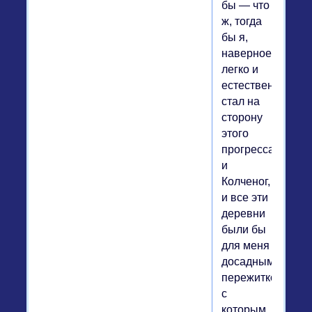
бы — что
ж, тогда
бы я,
наверное,
легко и
естественно
стал на
сторону
этого
прогресса,
и
Колченог,
и все эти
деревни
были бы
для меня
досадным
пережитком,
с
которым