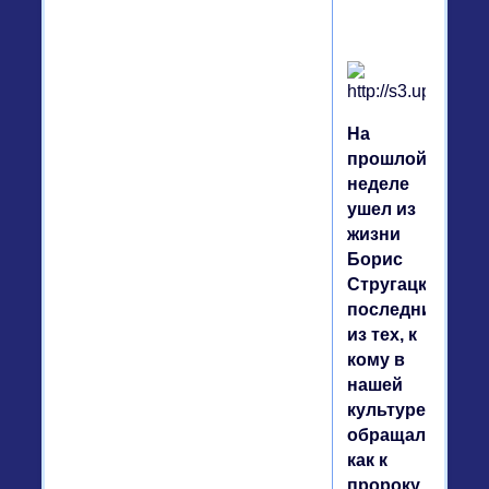
На
прошлой
неделе
ушел из
жизни
Борис
Стругацкий,
последний
из тех, к
кому в
нашей
культуре
обращались
как к
пророку.