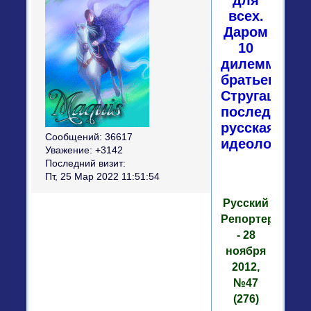
всех.
Даром
10
дилемм
братьев
Стругацких:
последняя
русская
Сообщений:
36617
идеология
Уважение:
+3142
Последний визит:
Пт, 25 Мар 2022 11:51:54
Русский
Репортер
- 28
ноября
2012,
№47
(276)