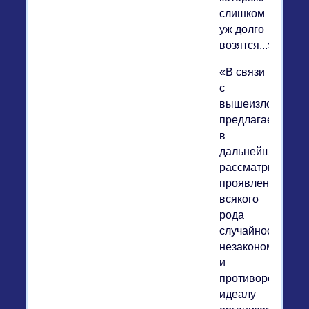
слишком
уж долго
возятся...»
«В связи
с
вышеизложенны
предлагается
в
дальнейшем
рассматривать
проявления
всякого
рода
случайностей
незакономерным
и
противоречащим
идеалу