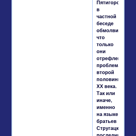
Пятигорский
в
частной
беседе
обмолвился,
что
только
они
отрефлексиров
проблематику
второй
половины
ХХ века.
Так или
иначе,
именно
на языке
братьев
Стругацких
последние