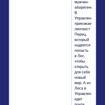
мужчин-
аборигенов.
В
Управление
приезжает
лингвист
Перец,
который
надеется
попасть
в Лес,
чтобы
открыть
для себя
новый
мир. А из
Леса в
Управление
идет
почти