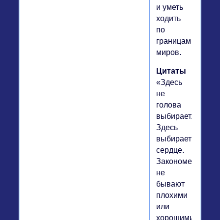
и уметь
ходить
по
границам
миров.
Цитаты
«Здесь
не
голова
выбирает.
Здесь
выбирает
сердце.
Закономерности
не
бывают
плохими
или
хорошими,