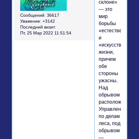
склоне»
— это
Сообщений:
36617
мир
Уважение:
+3142
борьбы
Последний визит:
«естественной»
Пт, 25 Мар 2022 11:51:54
и
«искусственной»
жизни,
причем
обе
стороны
ужасны.
Над
обрывом
расположено
Управление
по делам
леса, под
обрывом
—