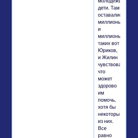
молодежь,
дети. Там
оставались
миллионы
и
миллионы
таких вот
Юриков,
и Жилин
чувствовал,
что
может
здорово
им
помочь,
хотя бы
некоторым
из них.
Все
равно