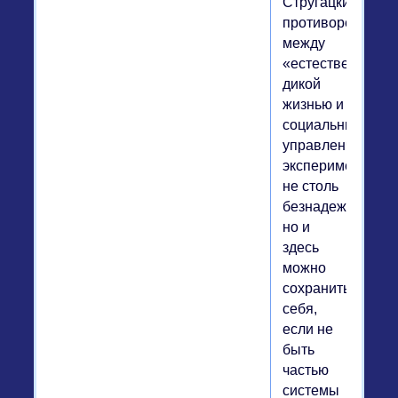
Стругацких
противоречия
между
«естественной»,
дикой
жизнью и
социальным
управленческим
экспериментом
не столь
безнадежны,
но и
здесь
можно
сохранить
себя,
если не
быть
частью
системы