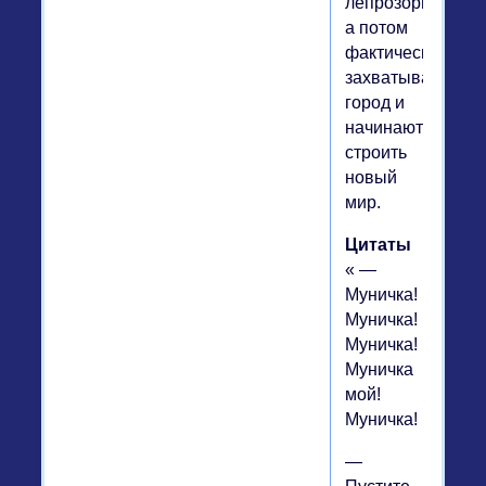
лепрозории,
а потом
фактически
захватывают
город и
начинают
строить
новый
мир.
Цитаты
« —
Муничка!
Муничка!
Муничка!
Муничка
мой!
Муничка!
—