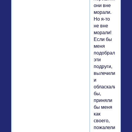
они вне
морали.
Но я-то
не вне
морали!
Если бы
меня
подобрали
эти
подруги,
вылечили
и
обласкали
бы,
приняли
бы меня
как
своего,
пожалели