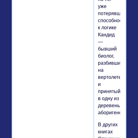
уже
потерявший
способность
к логике
Кандид
—
бывший
биолог,
разбившийся
на
вертолете
и
принятый
в одну из
деревень
аборигенов.
В других
книгах