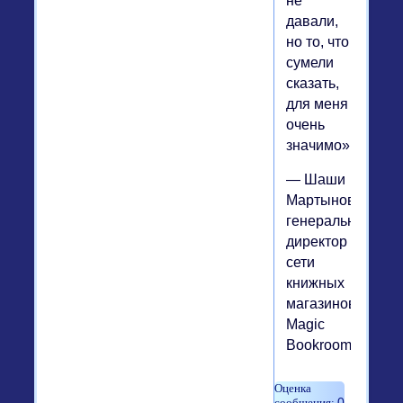
не
давали,
но то, что
сумели
сказать,
для меня
очень
значимо»,
— Шаши
Мартынова,
генеральный
директор
сети
книжных
магазинов
Magic
Bookroom.
0