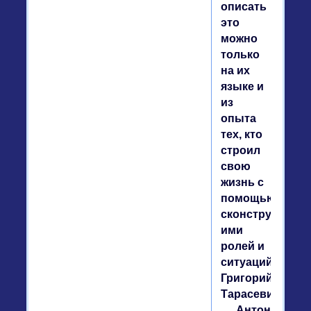
описать
это
можно
только
на их
языке и
из
опыта
тех, кто
строил
свою
жизнь с
помощью
сконструирова
ими
ролей и
ситуаций.
Григорий
Тарасевич,
Антон