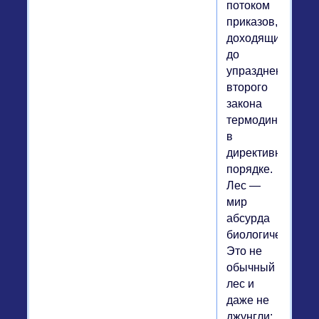
потоком
приказов,
доходящих
до
упразднения
второго
закона
термодинамики
в
директивном
порядке.
Лес —
мир
абсурда
биологического.
Это не
обычный
лес и
даже не
джунгли: