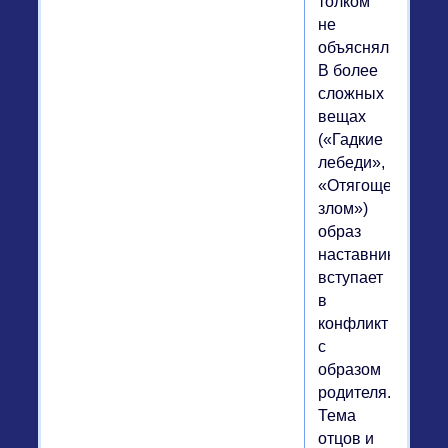
толком
не
объясняли).
В более
сложных
вещах
(«Гадкие
лебеди»,
«Отягощенные
злом»)
образ
наставника
вступает
в
конфликт
с
образом
родителя.
Тема
отцов и