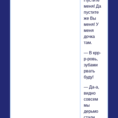
Пустите
меня! Да
пустите
же Вы
меня! У
меня
дочка
там.
— В крр-
р-ровь,
зубами
рвать
буду!
— Да-а,
видно
совсем
мы
дерьмо
стали,