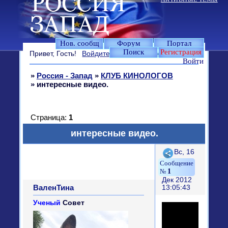
Нов. сообщ
Форум
Портал
Поиск
Регистрация
Привет, Гость!
Войдите
или
зарегистрируйтесь
.
Войти
»
Россия - Запад
»
КЛУБ КИНОЛОГОВ
»
интересные видео.
Страница:
1
интересные видео.
Поделиться
Вс, 16
1
Дек 2012
ВаленТина
13:05:43
Ученый
Совет