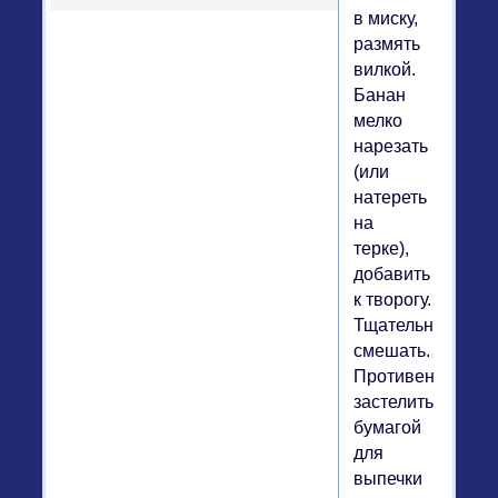
в миску,
размять
вилкой.
Банан
мелко
нарезать
(или
натереть
на
терке),
добавить
к творогу.
Тщательно
смешать.
Противень
застелить
бумагой
для
выпечки