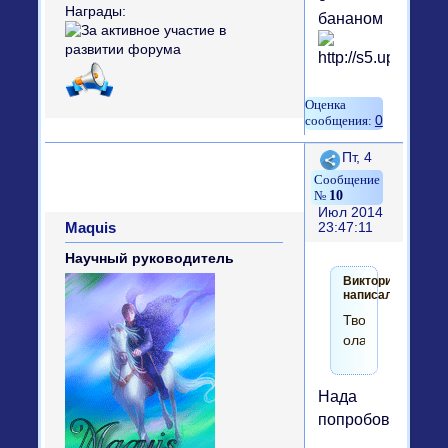
Награды:
бананом
0
Поделиться
Пт, 4
10
Июл 2014
Maquis
23:47:11
Научный руководитель
Виктори
написал(а):
Творожные
оладушки
Нада
попробовать.)))