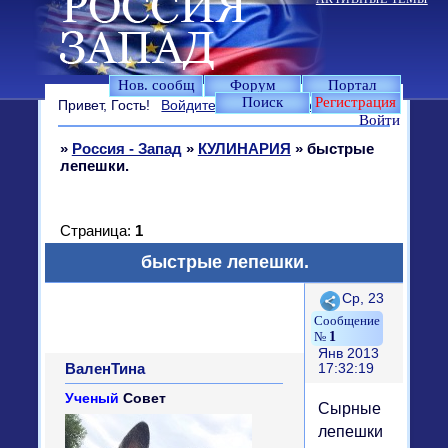
Нов. сообщ
Форум
Портал
Поиск
Регистрация
Привет, Гость!
Войдите
или
зарегистрируйтесь
.
Войти
»
Россия - Запад
»
КУЛИНАРИЯ
»
быстрые
лепешки.
Страница:
1
быстрые лепешки.
Поделиться
Ср, 23
1
Янв 2013
ВаленТина
17:32:19
Ученый
Совет
Сырные
лепешки