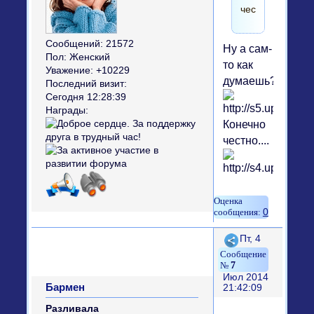
чесна?
Сообщений:
21572
Ну а сам-
Пол:
Женский
то как
Уважение:
+10229
думаешь?
Последний визит:
Сегодня 12:28:39
Награды:
Конечно
честно....
0
Поделиться
Пт, 4
7
Июл 2014
Бармен
21:42:09
Разливала