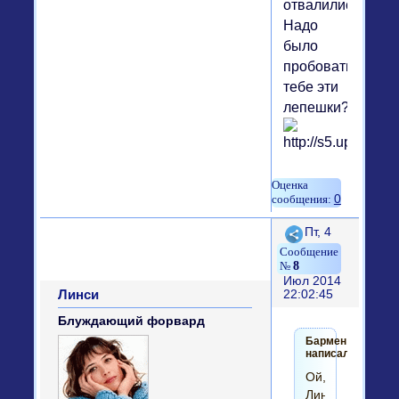
отвалились!
Надо
было
пробовать
тебе эти
лепешки?
0
Поделиться
Пт, 4
8
Июл 2014
Линси
22:02:45
Блуждающий форвард
Бармен
написал(а):
Ой,
Линсик...