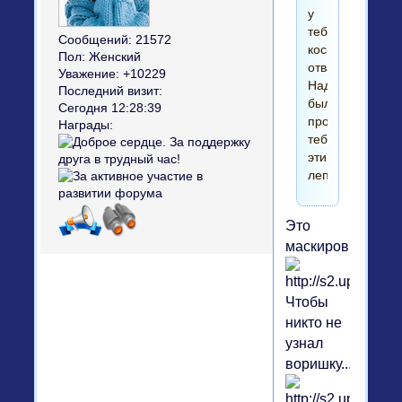
у
тебя
Сообщений:
21572
косички
Пол:
Женский
отвалились!
Уважение:
+10229
Надо
Последний визит:
было
Сегодня 12:28:39
пробовать
Награды:
тебе
эти
лепешки?
Это
маскировка!!!
Чтобы
никто не
узнал
воришку....