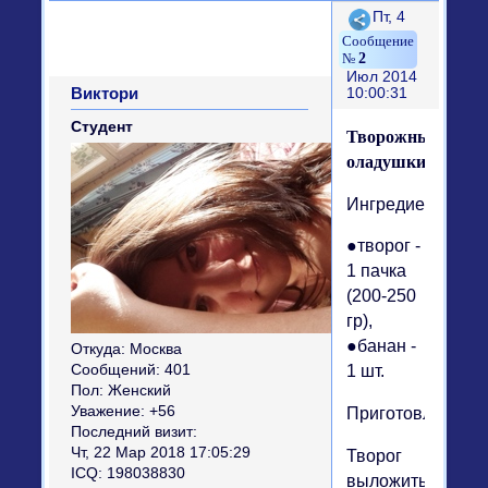
Поделиться
Пт, 4
2
Июл 2014
Виктори
10:00:31
Студент
Творожные
оладушки
Ингредиенты:
●творог -
1 пачка
(200-250
гр),
●банан -
Откуда:
Москва
Сообщений:
401
1 шт.
Пол:
Женский
Уважение:
+56
Приготовление:
Последний визит:
Чт, 22 Мар 2018 17:05:29
Творог
ICQ:
198038830
выложить