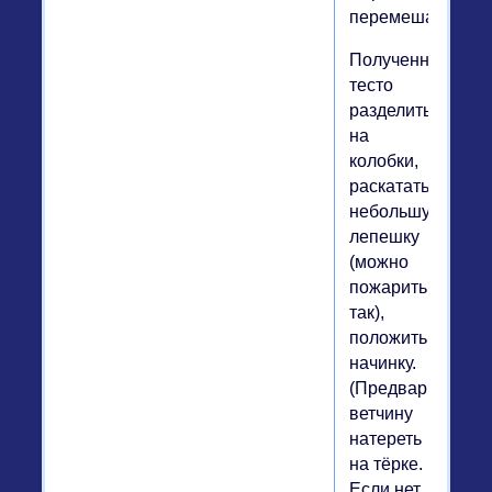
перемешать.
Полученное
тесто
разделить
на
колобки,
раскатать
небольшую
лепешку
(можно
пожарить
так),
положить
начинку.
(Предварительн
ветчину
натереть
на тёрке.
Если нет