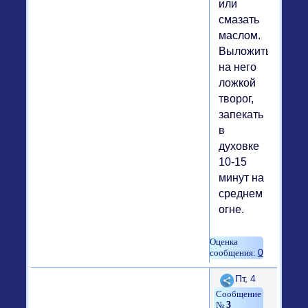
или
смазать
маслом.
Выложить
на него
ложкой
творог,
запекать
в
духовке
10-15
минут на
среднем
огне.
0
Поделиться
Пт, 4
3