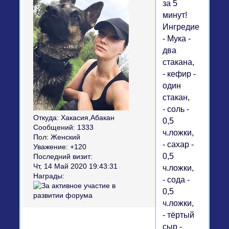
за 5
минут!
Ингредиенты:
- Мука -
два
стакана,
- кефир -
один
стакан,
- соль -
Откуда:
Хакасия,Абакан
0,5
Сообщений:
1333
ч.ложки,
Пол:
Женский
- сахар -
Уважение:
+120
0,5
Последний визит:
Чт, 14 Май 2020 19:43:31
ч.ложки,
Награды:
- сода -
0,5
ч.ложки,
- тёртый
сыр -