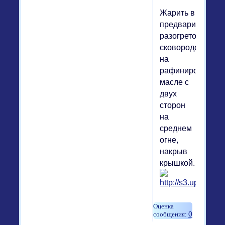
Жарить в
предварительно
разогретой
сковороде
на
рафинированно
масле с
двух
сторон
на
среднем
огне,
накрыв
крышкой.
0