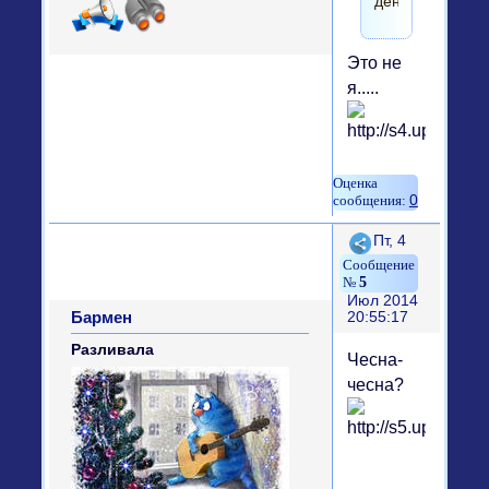
день?
Это не
я.....
0
Поделиться
Пт, 4
5
Июл 2014
Бармен
20:55:17
Разливала
Чесна-
чесна?