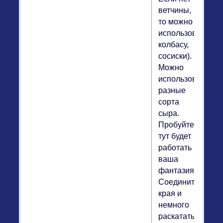
ветчины,
то можно
использовать
колбасу,
сосиски).
Можно
использовать
разные
сорта
сыра.
Пробуйте,
тут будет
работать
ваша
фантазия!
Соединить
края и
немного
раскатать.