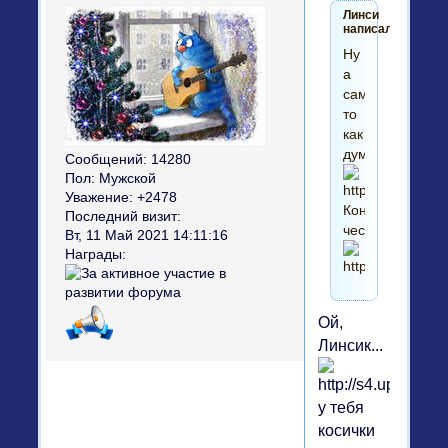
Линси
написал(а):
Ну
а
сам-
то
как
думаешь?
Сообщений:
14280
Пол:
Мужской
Уважение:
+2478
Конечно
Последний визит:
честно....
Вт, 11 Май 2021 14:11:16
Награды:
Ой,
Линсик...
у тебя
косички