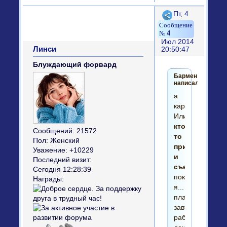
Поделиться
Пт, 4
4
Июл 2014
Линси
20:50:47
Блуждающий форвард
Бармен
написал(а):
а
картинка?
Или
кто-
Сообщений:
21572
то
Пол:
Женский
пришел
Уважение:
+10229
и
Последний визит:
съел
Сегодня 12:28:39
пока
Награды:
я...
планировал
завтрашний
рабочий