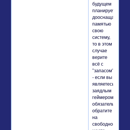
будущем
планируете
дооснащать
памятью
свою
систему,
то в этом
случае
верите
всё с
"запасом"
- если вы
являетесь
заядлым
геймером,
обязательно
обратите
на
свободное