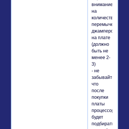
внимание
на
количество
перемычек-
джамперов
на плате
(должно
быть не
менее 2-
3)
- не
забывайте,
что
после
покупки
платы
процессор
будет
подбираться