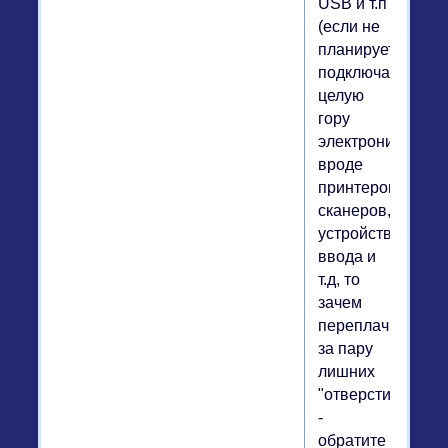
USB и т.п
(если не
планируете
подключать
целую
гору
электроники,
вроде
принтеров/
сканеров,
устройств
ввода и
т.д, то
зачем
переплачивать
за пару
лишних
"отверстий"?)
-
обратите