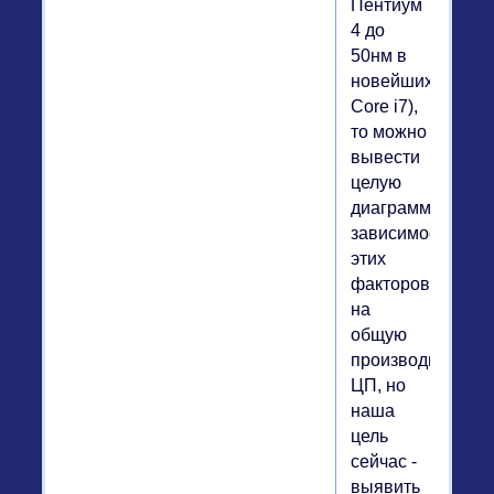
Пентиум
4 до
50нм в
новейших
Core i7),
то можно
вывести
целую
диаграмму
зависимости
этих
факторов
на
общую
производительно
ЦП, но
наша
цель
сейчас -
выявить