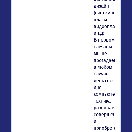
дизайн
(системной
платы,
видеоплаты
и т.д).
В первом
случаем
мы не
прогадаем
в любом
случае:
день ото
дня
компьютерная
техника
развивается,
совершенствует
и
приобретает