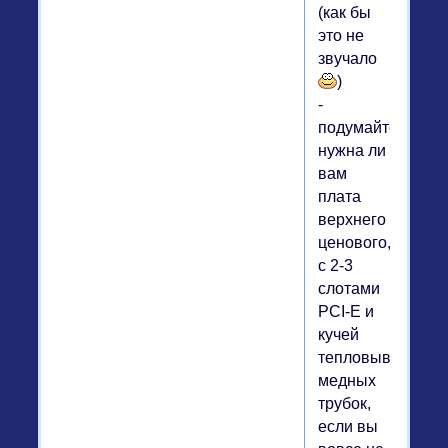
(как бы
это не
звучало
)
-
подумайте,
нужна ли
вам
плата
верхнего
ценового,
с 2-3
слотами
PCI-E и
кучей
тепловыводящи
медных
трубок,
если вы