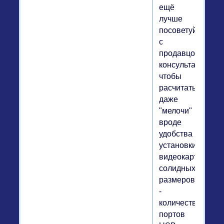
ещё
лучше
посоветуйтесь
с
продавцом-
консультантом,
чтобы
расчитать
даже
"мелочи"
вроде
удобства
установки
видеокарты
солидных
размеров
-
количество
портов