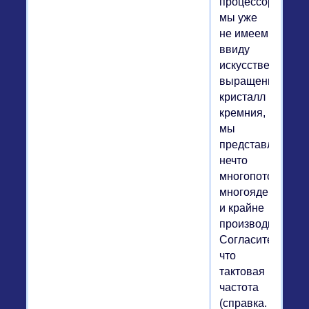
процессор",
мы уже
не имеем
ввиду
искусственно
выращенный
кристалл
кремния,
мы
представляем
нечто
многопоточное,
многоядерное
и крайне
производительно
Согласитесь,
что
тактовая
частота
(справка.