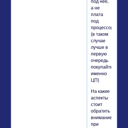
под неё,
а не
плата
под
процессор
(в таком
случае
лучше в
первую
очередь
покупайте
именно
ЦП)
На какие
аспекты
стоит
обратить
внимание
при