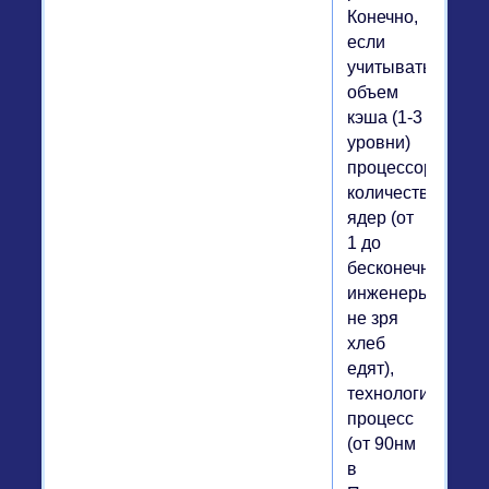
Конечно,
если
учитывать
объем
кэша (1-3
уровни)
процессора,
количество
ядер (от
1 до
бесконечности,
инженеры
не зря
хлеб
едят),
технологический
процесс
(от 90нм
в