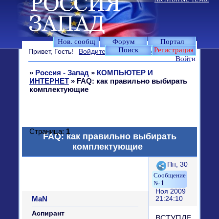
Нов. сообщ
Форум
Портал
Поиск
Регистрация
Привет, Гость!
Войдите
или
зарегистрируйтесь
.
Войти
»
Россия - Запад
»
КОМПЬЮТЕР И
ИНТЕРНЕТ
»
FAQ: как правильно выбирать
комплектующие
Страница:
1
FAQ: как правильно выбирать
комплектующие
Поделиться
Пн, 30
1
Ноя 2009
MaN
21:24:10
Аспирант
ВСТУПЛЕНИЕ.