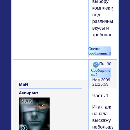
выбору
комплектующих
под
различные
вкусы и
требования.
0
Поделиться
Пн, 30
2
Ноя 2009
MaN
21:25:59
Аспирант
Часть 1.
Итак, для
начала
выскажу
небольшую