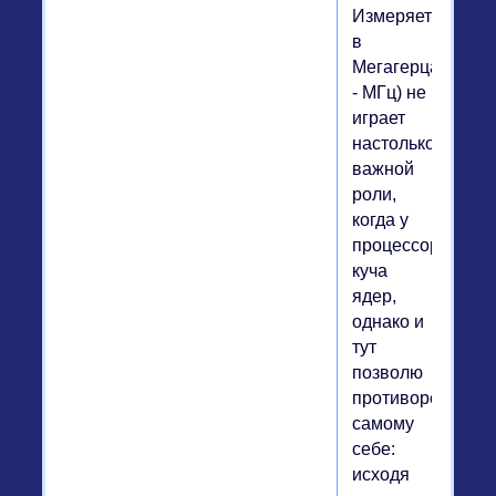
Измеряется
в
Мегагерцах
- МГц) не
играет
настолько
важной
роли,
когда у
процессора
куча
ядер,
однако и
тут
позволю
противоречить
самому
себе:
исходя