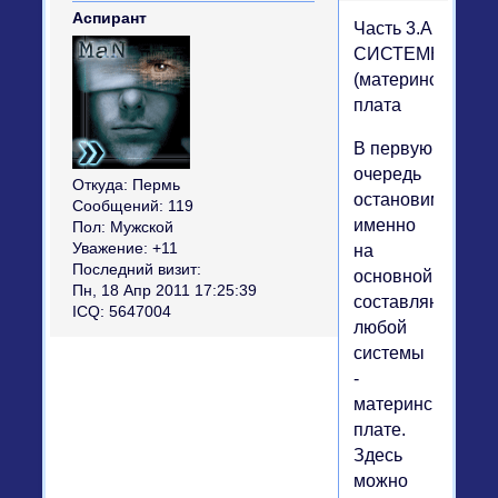
Аспирант
Часть 3.A
СИСТЕМНАЯ
(материнская)
плата
В первую
очередь
Откуда:
Пермь
остановимся
Сообщений:
119
именно
Пол:
Мужской
Уважение:
+11
на
Последний визит:
основной
Пн, 18 Апр 2011 17:25:39
составляющей
ICQ:
5647004
любой
системы
-
материнской
плате.
Здесь
можно