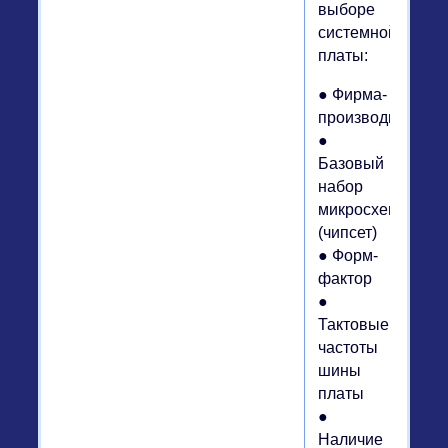
выборе
системной
платы:
● Фирма-
производитель
●
Базовый
набор
микросхем
(чипсет)
● Форм-
фактор
●
Тактовые
частоты
шины
платы
●
Наличие