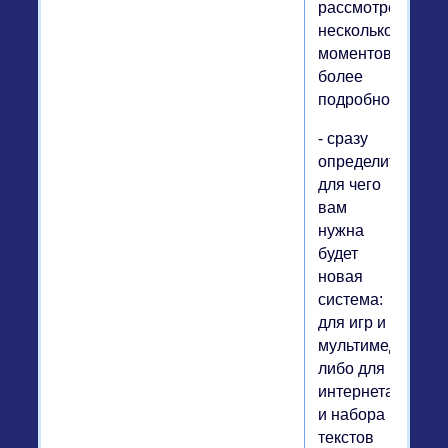
рассмотреть
несколько
моментов
более
подробно:
- сразу
определитесь,
для чего
вам
нужна
будет
новая
система:
для игр и
мультимедиа,
либо для
интернета
и набора
текстов