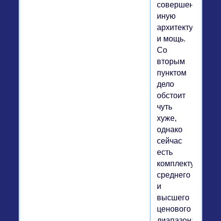
совершенно
иную
архитектуру
и мощь.
Со
вторым
пунктом
дело
обстоит
чуть
хуже,
однако
сейчас
есть
комплектующие
среднего
и
высшего
ценового
диапазона