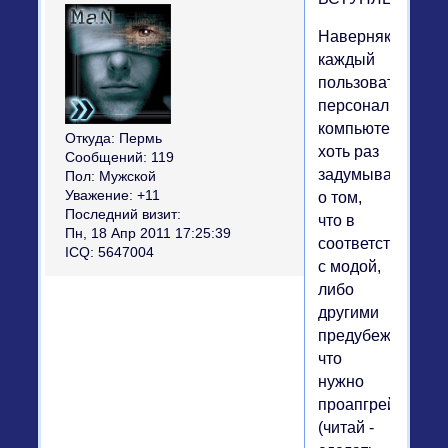
Наверняка
каждый
пользователь
персонального
компьютера
Откуда:
Пермь
хоть раз
Сообщений:
119
задумывался
Пол:
Мужской
Уважение:
+11
о том,
Последний визит:
что в
Пн, 18 Апр 2011 17:25:39
соответствии
ICQ:
5647004
с модой,
либо
другими
предубеждениям
что
нужно
проапгрейтить
(читай -