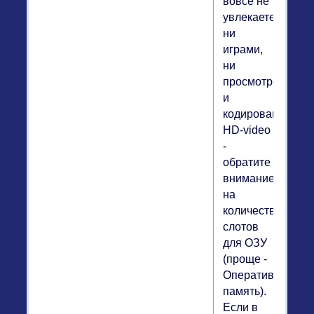
вовсе не
увлекаетесь
ни
играми,
ни
просмотром
и
кодированием
HD-video
-
обратите
внимание
на
количество
слотов
для ОЗУ
(проще -
Оперативная
память).
Если в