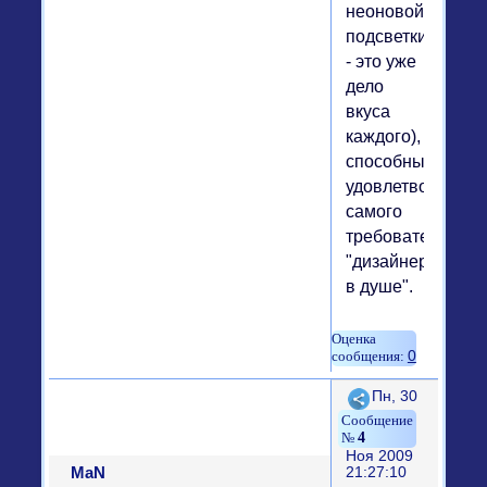
неоновой
подсветки
- это уже
дело
вкуса
каждого),
способные
удовлетворить
самого
требовательного
"дизайнера
в душе".
0
Поделиться
Пн, 30
4
Ноя 2009
MaN
21:27:10