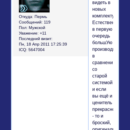
видеть в
новых
комплектующих?
Откуда:
Пермь
Сообщений:
119
Естественно,
Пол:
Мужской
в первую
Уважение:
+11
очередь
Последний визит:
большУю
Пн, 18 Апр 2011 17:25:39
производительно
ICQ:
5647004
в
сравнении
со
старой
системой
и если
вы ещё и
ценитель
прекрасного
- то и
броский,
оригинальный