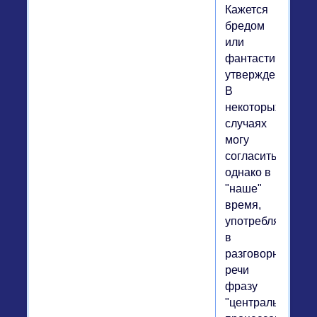
Кажется
бредом
или
фантастическим
утверждением?
В
некоторых
случаях
могу
согласиться,
однако в
"наше"
время,
употребляя
в
разговорной
речи
фразу
"центральный