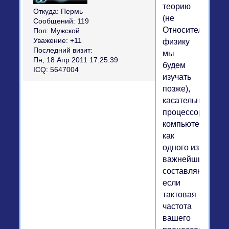
теорию
Откуда:
Пермь
(не
Сообщений:
119
Относительности
Пол:
Мужской
Уважение:
+11
физику
Последний визит:
мы
Пн, 18 Апр 2011 17:25:39
будем
ICQ:
5647004
изучать
позже),
касательно
процессора
компьютера,
как
одного из
важнейших
составляющих:
если
тактовая
частота
вашего