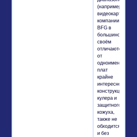
(например
видеокарты
компании
BFG в
большинстве
своём
отличаются
от
одноименных
плат
крайне
интересной
конструкцией
кулера и
защитного
кожуха,
также не
обходится
и без