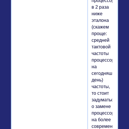
процессора
в 2 раза
ниже
эталона
(скажем
проще:
средней
тактовой
частоты
процессоров
на
сегодняшний
день)
частоты,
то стоит
задуматься
о замене
процессора
на более
современный..