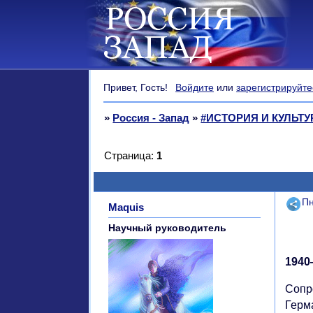
Привет, Гость!
Войдите
или
зарегистрируйте
»
Россия - Запад
»
#ИСТОРИЯ И КУЛЬТУ
Страница:
1
Поде
Пн
Maquis
Научный руководитель
1940
Сопр
Герм