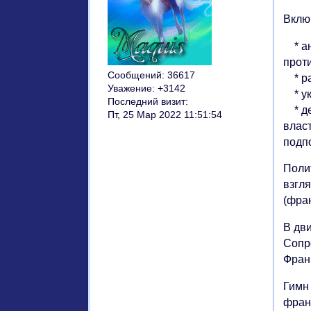
Вклю
* ан
прот
Сообщений:
36617
* ра
Уважение:
+3142
* ук
Последний визит:
* де
Пт, 25 Мар 2022 11:51:54
влас
подп
Поли
взгл
(фра
В дв
Сопр
Фран
Гимн
фран