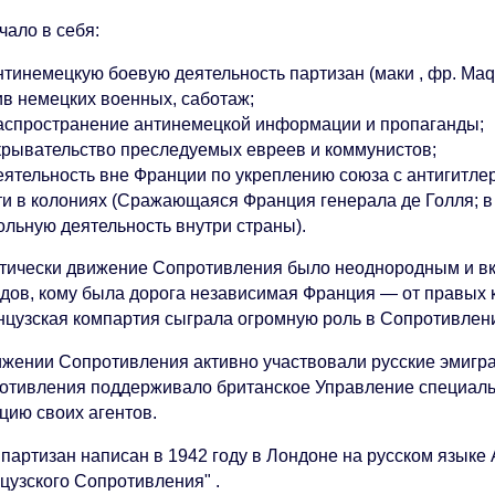
чало в себя:
тинемецкую боевую деятельность партизан (маки , фр. Maq
ив немецких военных, саботаж;
спространение антинемецкой информации и пропаганды;
рывательство преследуемых евреев и коммунистов;
ятельность вне Франции по укреплению союза с антигитле
ти в колониях (Сражающаяся Франция генерала де Голля; в
ольную деятельность внутри страны).
тически движение Сопротивления было неоднородным и вк
ядов, кому была дорога независимая Франция — от правых 
нцузская компартия сыграла огромную роль в Сопротивлени
ижении Сопротивления активно участвовали русские эмигр
отивления поддерживало британское Управление специаль
цию своих агентов.
 партизан написан в 1942 году в Лондоне на русском языке
цузского Сопротивления" .