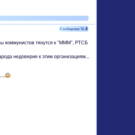
4
пы коммунистов тянутся к "МММ", РТСБ
рода недоверие к этим организациям...
...