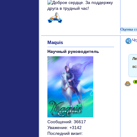
Поде
Чт
Maquis
Научный руководитель
Ле
вс
Сообщений:
36617
Уважение:
+3142
Последний визит: