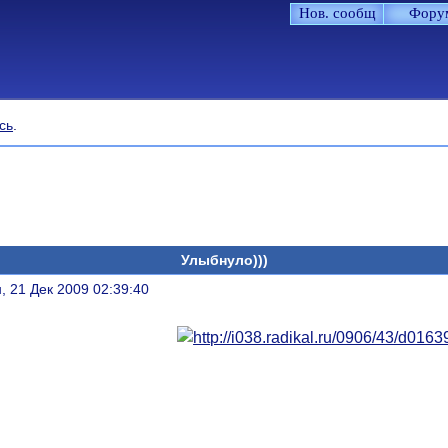
Нов. сообщ
Фору
сь
.
Улыбнуло)))
литься
, 21 Дек 2009 02:39:40