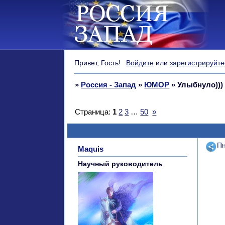
Привет, Гость!
Войдите
или
зарегистрируйте
»
Россия - Запад
»
ЮМОР
»
Улыбнуло)))
Страница:
1
2
3
…
50
»
Поде
Пн
Maquis
Научный руководитель