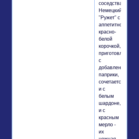
соседства.
Немецкий
"Ружет" с
аппетитной
красно-
белой
корочкой,
приготовленный
с
добавлением
паприки,
сочетается
и с
белым
шардоне,
и с
красным
мерло -
их
нежная