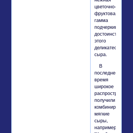
цветочно-
фруктовая
гамма
подчеркивает
достоинства
этого
деликатесного
сыра.
В
последнее
время
широкое
распространени
получили
комбинированны
мягкие
сыры,
например