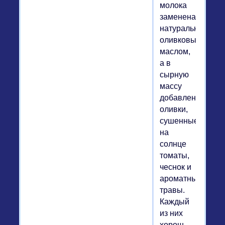
молока
заменена
натуральным
оливковым
маслом,
а в
сырную
массу
добавлены
оливки,
сушенные
на
солнце
томаты,
чеснок и
ароматные
травы.
Каждый
из них
хорош