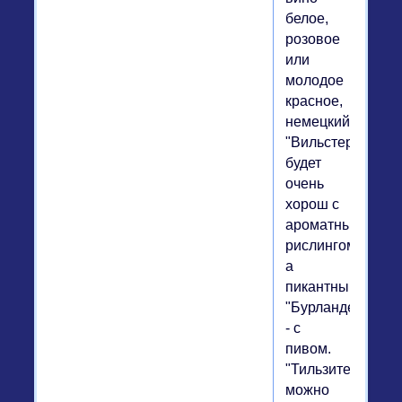
белое,
розовое
или
молодое
красное,
немецкий
"Вильстермарш"
будет
очень
хорош с
ароматным
рислингом,
а
пикантный
"Бурландер"
- с
пивом.
"Тильзитер"
можно