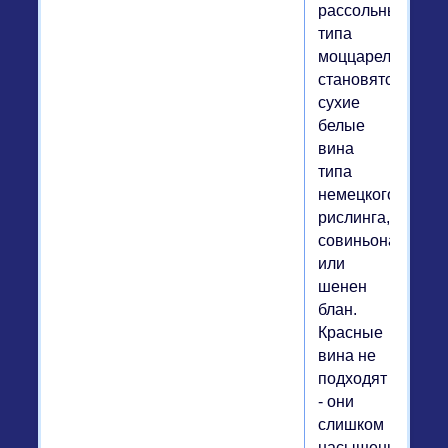
рассольным
типа
моццареллы
становятся
сухие
белые
вина
типа
немецкого
рислинга,
совиньона
или
шенен
блан.
Красные
вина не
подходят
- они
слишком
насыщенны.