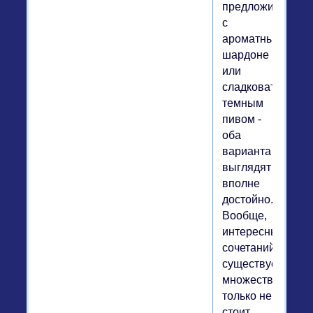
предложить
с
ароматным
шардоне
или
сладковатым
темным
пивом -
оба
варианта
выглядят
вполне
достойно.
Вообще,
интересных
сочетаний
существует
множество,
только не
стоит