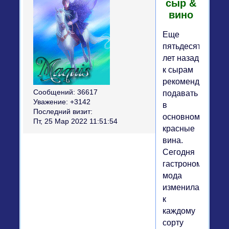
сыр &
вино
Еще
пятьдесят
лет назад
к сырам
рекомендовалос
Сообщений:
36617
подавать
Уважение:
+3142
в
Последний визит:
основном
Пт, 25 Мар 2022 11:51:54
красные
вина.
Сегодня
гастрономическа
мода
изменилась:
к
каждому
сорту