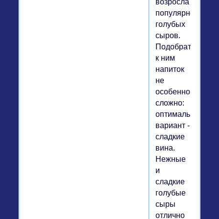
возросла
популярность
голубых
сыров.
Подобрать
к ним
напиток
не
особенно
сложно:
оптимальный
вариант -
сладкие
вина.
Нежные
и
сладкие
голубые
сыры
отлично