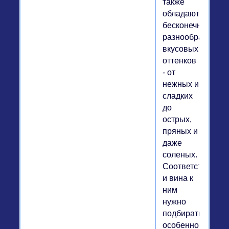
также
обладают
бесконечным
разнообразием
вкусовых
оттенков
- от
нежных и
сладких
до
острых,
пряных и
даже
соленых.
Соответственно
и вина к
ним
нужно
подбирать
особенно