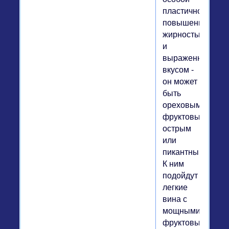
пластичностью,
повышенной
жирностью
и
выраженным
вкусом -
он может
быть
ореховым,
фруктовым,
острым
или
пикантным.
К ним
подойдут
легкие
вина с
мощными
фруктовыми