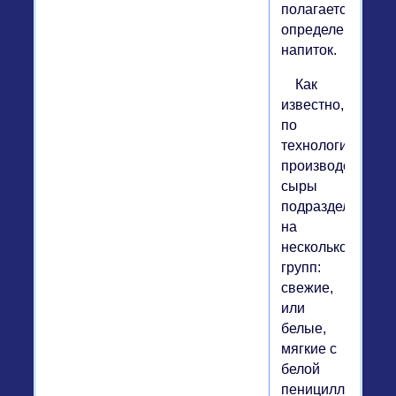
полагается
определенный
напиток.
Как
известно,
по
технологии
производства
сыры
подразделяются
на
несколько
групп:
свежие,
или
белые,
мягкие с
белой
пенициллиновой