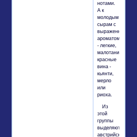
нотами.
А к
молодым
сырам с
выраженным
ароматом
- легкие,
малотанинные
красные
вина -
кьянти,
мерло
или
риоха.
Из
этой
группы
выделяются
австрийские