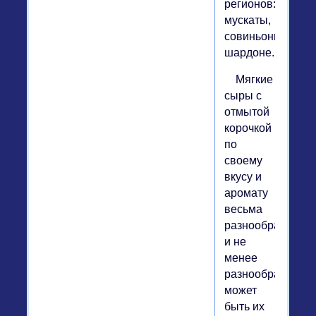
регионов:
мускаты,
совиньоны,
шардоне.
Мягкие
сыры с
отмытой
корочкой
по
своему
вкусу и
аромату
весьма
разнообразны,
и не
менее
разнообразным
может
быть их