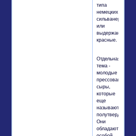
типа
немецких
сильванеров
или
выдержанные
красные.
Отдельная
тема -
молодые
прессованные
сыры,
которые
еще
называют
полутвердыми.
Они
обладают
особой