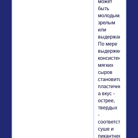
может
быть
молодым,
зрелым
или
выдержанным.
По мере
выдержки
консистенция
мягких
сыров
становится
пластичнее,
а вкус -
острее,
твердых
-
соответственно
суше и
пикантнее.