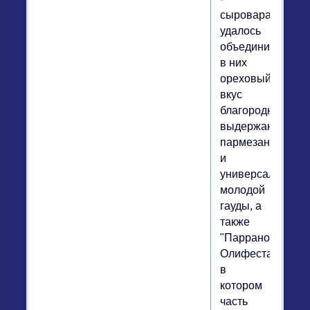
сыроварам
удалось
объединить
в них
ореховый
вкус
благородного
выдержанного
пармезана
и
универсальность
молодой
гауды, а
также
"Паррано
Олифеста",
в
котором
часть