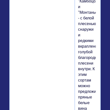
"Камбоцола"
и
"Монтаньоло"
- с белой
плесенью
снаружи
и
редкими
вкраплениями
голубой
благородной
плесени
внутри. К
этим
сортам
можно
предложить
пряные
белые
вина