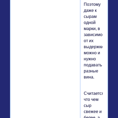
Поэтому
даже к
сырам
одной
марки, в
зависимости
от их
выдержки,
можно и
нужно
подавать
разные
вина.
Считается,
что чем
сыр
свежее и
белее, а