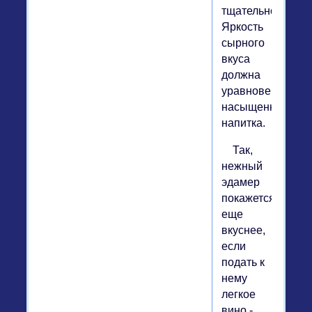
тщательно.
Яркость
сырного
вкуса
должна
уравновешивать
насыщенностью
напитка.
Так,
нежный
эдамер
покажется
еще
вкуснее,
если
подать к
нему
легкое
вино -