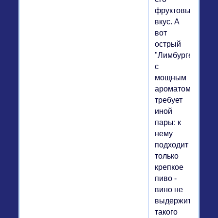
фруктовый
вкус. А
вот
острый
"Лимбургер"
с
мощным
ароматом
требует
иной
пары: к
нему
подходит
только
крепкое
пиво -
вино не
выдержит
такого