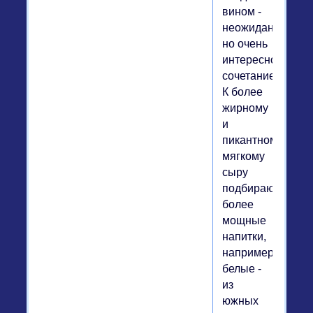
вином -
неожиданное,
но очень
интересное
сочетание.
К более
жирному
и
пикантному
мягкому
сыру
подбирают
более
мощные
напитки,
например,
белые -
из
южных