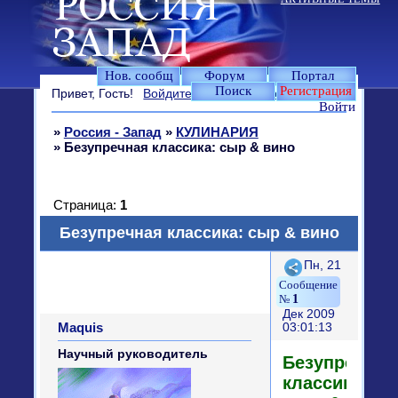
Нов. сообщ
Форум
Портал
Поиск
Регистрация
Привет, Гость!
Войдите
или
зарегистрируйтесь
.
Войти
»
Россия - Запад
»
КУЛИНАРИЯ
»
Безупречная классика: сыр & вино
Страница:
1
Безупречная классика: сыр & вино
Поделиться
Пн, 21
1
Дек 2009
Maquis
03:01:13
Научный руководитель
Безупречная
классика: