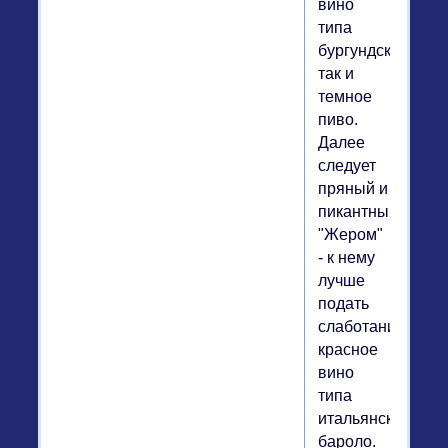
вино
типа
бургундского,
так и
темное
пиво.
Далее
следует
пряный и
пикантный
"Жером"
- к нему
лучше
подать
слаботанинное
красное
вино
типа
итальянского
бароло.