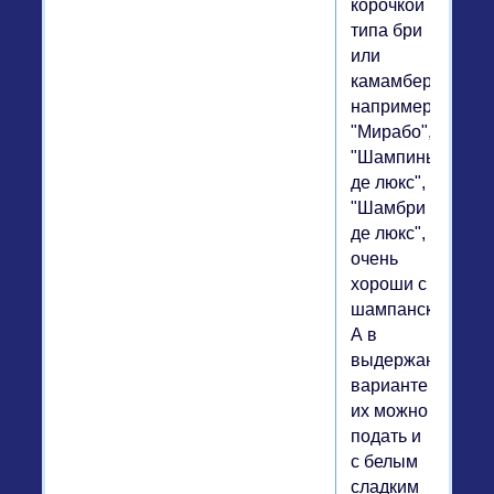
корочкой
типа бри
или
камамбера,
например
"Мирабо",
"Шампиньон
де люкс",
"Шамбри
де люкс",
очень
хороши с
шампанским.
А в
выдержанном
варианте
их можно
подать и
с белым
сладким