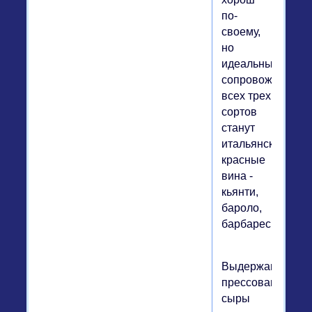
по-
своему,
но
идеальным
сопровождением
всех трех
сортов
станут
итальянские
красные
вина -
кьянти,
бароло,
барбареско.
Выдержанные
прессованные
сыры