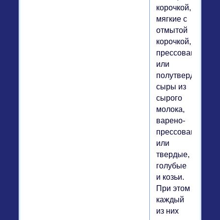
корочкой,
мягкие с
отмытой
корочкой,
прессованные
или
полутвердые
сыры из
сырого
молока,
варено-
прессованые
или
твердые,
голубые
и козьи.
При этом
каждый
из них