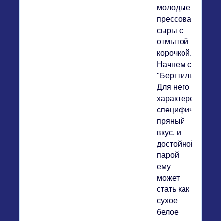
молодые
прессованные
сыры с
отмытой
корочкой.
Начнем с
"Бергтильзитера"
Для него
характерен
специфический
пряный
вкус, и
достойной
парой
ему
может
стать как
сухое
белое