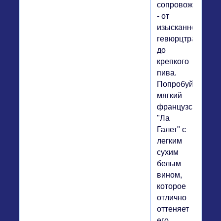
сопровождение
- от
изысканного
гевюрцтраминер
до
крепкого
пива.
Попробуйте
мягкий
французский
"Ла
Галет" с
легким
сухим
белым
вином,
которое
отлично
оттеняет
его