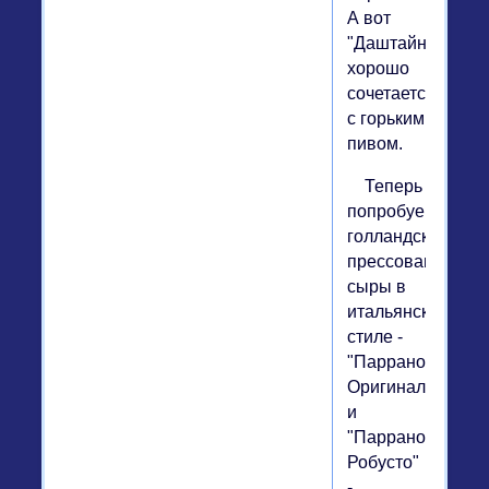
А вот
"Даштайнер"
хорошо
сочетается
с горьким
пивом.
Теперь
попробуем
голландские
прессованные
сыры в
итальянском
стиле -
"Паррано
Оригинале"
и
"Паррано
Робусто"
-