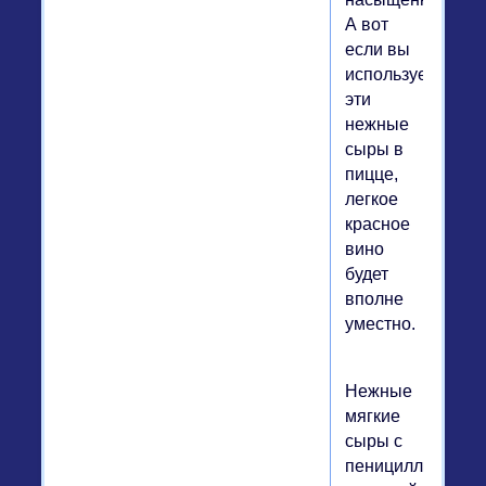
А вот
если вы
используете
эти
нежные
сыры в
пицце,
легкое
красное
вино
будет
вполне
уместно.
Нежные
мягкие
сыры с
пенициллиновой