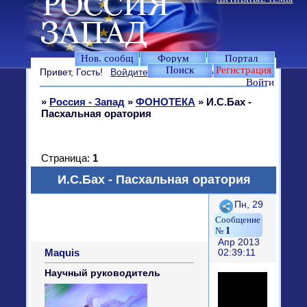
Нов. сообщ
Форум
Портал
Поиск
Регистрация
Привет, Гость!
Войдите
или
зарегистрируйтесь
.
Войти
»
Россия - Запад
»
ФОНОТЕКА
»
И.С.Бах -
Пасхальная оратория
Страница:
1
И.С.Бах - Пасхальная оратория
Поделиться
Пн, 29
1
Апр 2013
Maquis
02:39:11
Научный руководитель