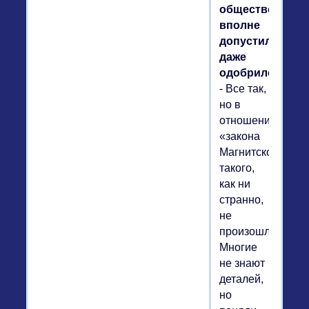
общество
вполне
допустило,
даже
одобрило…
- Все так,
но в
отношении
«закона
Магнитского»
такого,
как ни
странно,
не
произошло.
Многие
не знают
деталей,
но