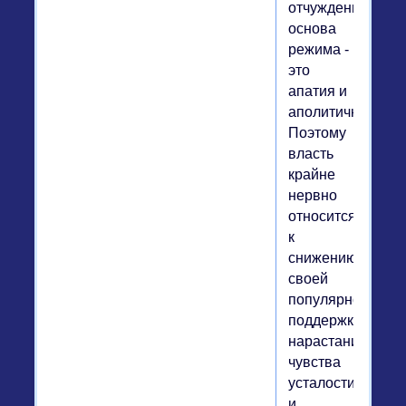
отчужденности,
основа
режима -
это
апатия и
аполитичность.
Поэтому
власть
крайне
нервно
относится
к
снижению
своей
популярности,
поддержки,
нарастанию
чувства
усталости
и