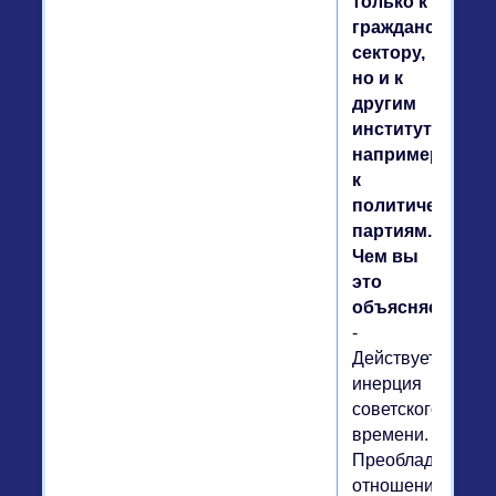
только к
гражданскому
сектору,
но и к
другим
институтам,
например,
к
политическим
партиям.
Чем вы
это
объясняете?
-
Действует
инерция
советского
времени.
Преобладает
отношение