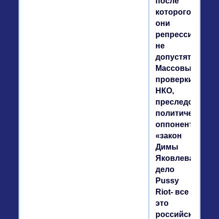
после
которого
они
репрессий
не
допустят?
Массовые
проверки
НКО,
преследование
политических
оппонентов,
«закон
Димы
Яковлева»,
дело
Pussy
Riot- все
это
российское