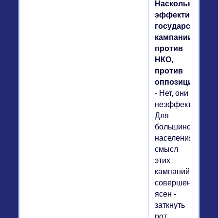
Насколько
эффективна
государственна
кампании
против
НКО,
против
оппозиции?
- Нет, они
неэффективны.
Для
большинства
населения
смысл
этих
кампаний
совершенно
ясен -
заткнуть
рот