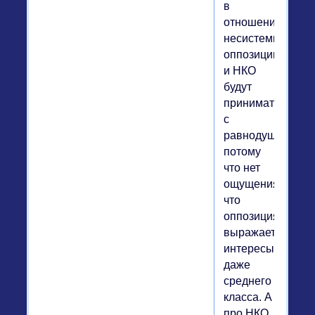
в
отношении
несистемной
оппозиции
и НКО
будут
приниматься
с
равнодушием,
потому
что нет
ощущения,
что
оппозиция
выражает
интересы
даже
среднего
класса. А
про НКО