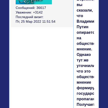
вы
Сообщений:
36617
сказали,
Уважение:
+3142
что
Последний визит:
Владимир
Пт, 25 Мар 2022 11:51:54
Путин
опирается
на
общественное
мнение.
Однако
тут же
уточнили,
что это
общественное
мнение
формируется
государственн
пропагандой.
Получается,