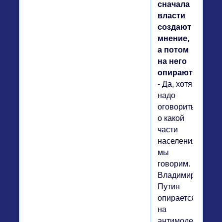
сначала
власти
создают
мнение,
а потом
на него
опираются?
- Да, хотя
надо
оговориться,
о какой
части
населения
мы
говорим.
Владимир
Путин
опирается
на
антимодернизац