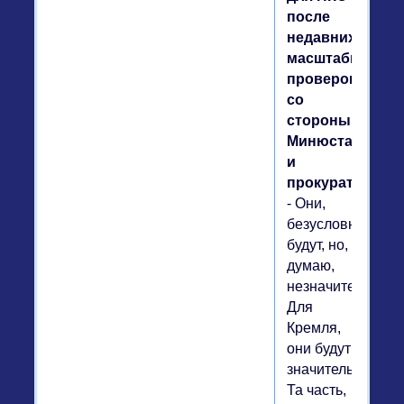
после
недавних
масштабных
проверок
со
стороны
Минюста
и
прокуратуры?
- Они,
безусловно,
будут, но,
думаю,
незначительные.
Для
Кремля,
они будут
значительнее.
Та часть,