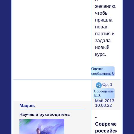
желанию,
чтобы
пришла
новая
партия и
задала
новый
курс.
0
Поделиться
Ср, 1
3
Май 2013
Maquis
10:08:22
Научный руководитель
-
Современное
российское