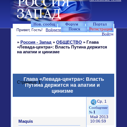
Нов. сообщ
Форум
Портал
Поиск
Регистрация
Привет, Гость!
Войдите
или
зарегистрируйтесь
.
Войти
»
Россия - Запад
»
ОБЩЕСТВО
»
Глава
«Левада-центра»: Власть Путина держится
на апатии и цинизме
Глава «Левада-центра»: Власть
Страница:
1
Путина держится на апатии и
цинизме
Поделиться
Ср, 1
1
Май 2013
Maquis
10:06:59