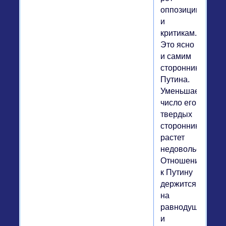
оппозиции
и
критикам.
Это ясно
и самим
сторонникам
Путина.
Уменьшается
число его
твердых
сторонников,
растет
недовольство.
Отношение
к Путину
держится
на
равнодушии
и