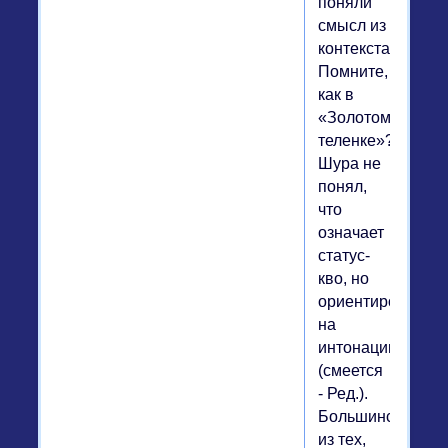
поняли
смысл из
контекста.
Помните,
как в
«Золотом
теленке»?
Шура не
понял,
что
означает
статус-
кво, но
ориентировался
на
интонацию
(смеется
- Ред.).
Большинство
из тех,