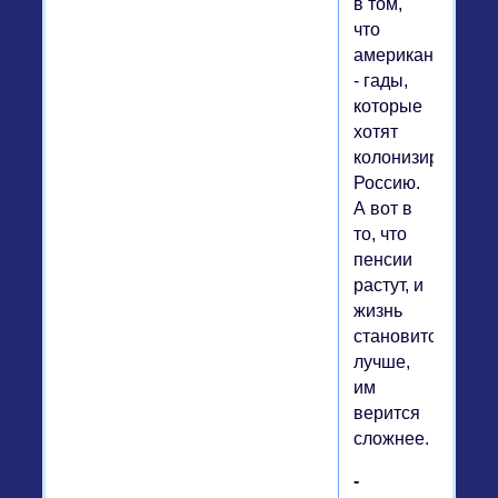
в том,
что
американцы
- гады,
которые
хотят
колонизировать
Россию.
А вот в
то, что
пенсии
растут, и
жизнь
становится
лучше,
им
верится
сложнее.
-