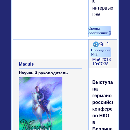
в
интервью
DW.
0
Поделиться
Ср, 1
2
Май 2013
Maquis
10:07:38
Научный руководитель
-
Выступая
на
германо-
российской
конференции
по НКО
в
Берлине,