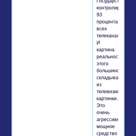
Государство
контролирует
93
процента
всех
телеканалов.
И
картина
реальности
этого
большинства
складывается
из
телевизионной
картинки.
Это
очень
агрессивное,
мощное
средство