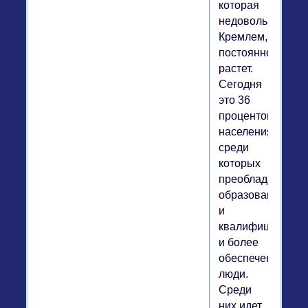
которая
недовольна
Кремлем,
постоянно
растет.
Сегодня
это 36
процентов
населения,
среди
которых
преобладают
образованные
и
квалифицирова
и более
обеспеченные
люди.
Среди
них идет