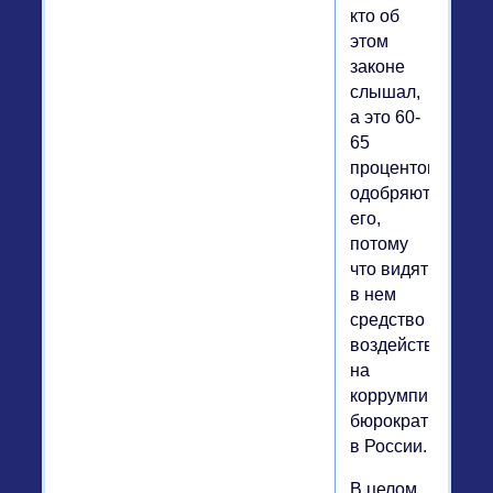
кто об
этом
законе
слышал,
а это 60-
65
процентов,
одобряют
его,
потому
что видят
в нем
средство
воздействия
на
коррумпированн
бюрократию
в России.
В целом,