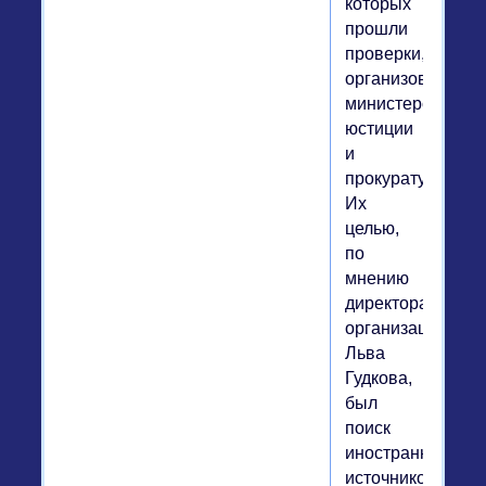
которых
прошли
проверки,
организованные
министерством
юстиции
и
прокуратурой.
Их
целью,
по
мнению
директора
организации
Льва
Гудкова,
был
поиск
иностранных
источников