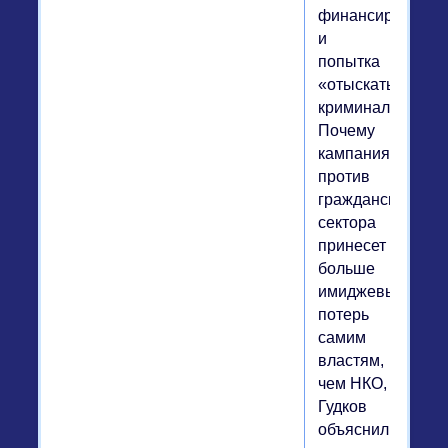
финансирования
и
попытка
«отыскать
криминал».
Почему
кампания
против
гражданского
сектора
принесет
больше
имиджевых
потерь
самим
властям,
чем НКО,
Гудков
объяснил