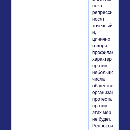
пока
репрессии
носят
точечный
и,
цинично
говоря,
профилактическ
характер
против
небольшого
числа
общественных
организаций,
протеста
против
этих мер
не будет.
Репрессии