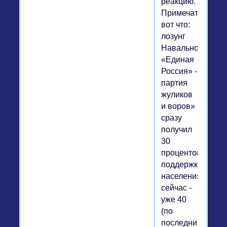
реакцию.
Примечательно
вот что:
лозунг
Навального
«Единая
Россия» -
партия
жуликов
и воров»
сразу
получил
30
процентов
поддержки
населения,
сейчас -
уже 40
(по
последним