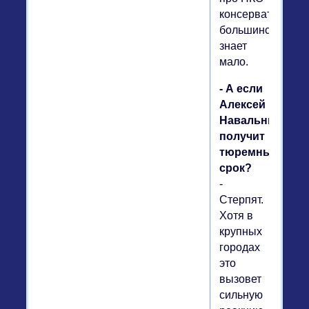
консервативное
большинство
знает
мало.
- А если
Алексей
Навальный
получит
тюремный
срок?
-
Стерпят.
Хотя в
крупных
городах
это
вызовет
сильную