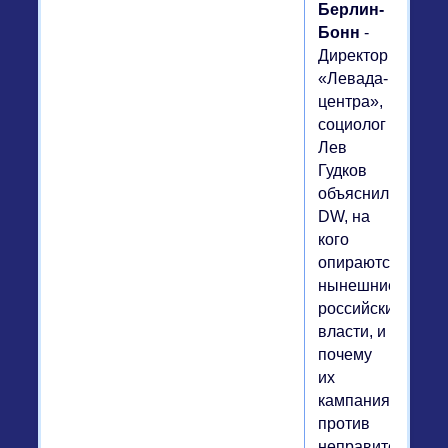
Берлин-
Бонн
-
Директор
«Левада-
центра»,
социолог
Лев
Гудков
объяснил
DW, на
кого
опираются
нынешние
российские
власти, и
почему
их
кампания
против
неправительств