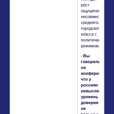
рост
ощущения
несовместимост
среднего,
городского
класса с
политическим
режимом.
- Вы
говорили
на
конференции,
что у
россиян
невысокий
уровень
доверия
не