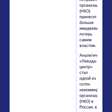
организаций
(НКО)
принесет
больше
имиджевых
потерь
самим
властям.
Аналитический
«Левада-
центр»
стал
одной из
сотен
некоммерческих
организаций
(НКО) в
России, в