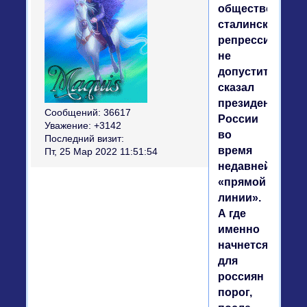
общество
сталинских
репрессий
не
допустит,
сказал
президент
Сообщений:
36617
России
Уважение:
+3142
во
Последний визит:
время
Пт, 25 Мар 2022 11:51:54
недавней
«прямой
линии».
А где
именно
начнется
для
россиян
порог,