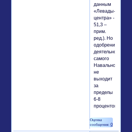
данным
«Левады-
центра» -
51,3 –
прим.
ред.). Но
одобрение
деятельности
самого
Навального
не
выходит
за
пределы
6-8
процентов.
0