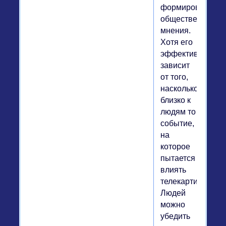
формирования
общественного
мнения.
Хотя его
эффективность
зависит
от того,
насколько
близко к
людям то
событие,
на
которое
пытается
влиять
телекартинка.
Людей
можно
убедить