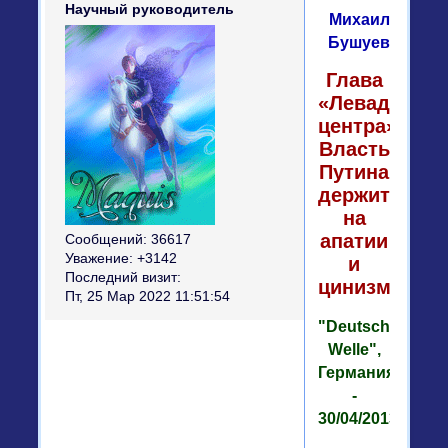
Научный руководитель
Михаил
Бушуев
Глава
«Левада-
центра»:
Власть
Путина
держится
на
апатии
Сообщений:
36617
Уважение:
+3142
и
Последний визит:
цинизме
Пт, 25 Мар 2022 11:51:54
"Deutsche
Welle",
Германия
-
30/04/2013