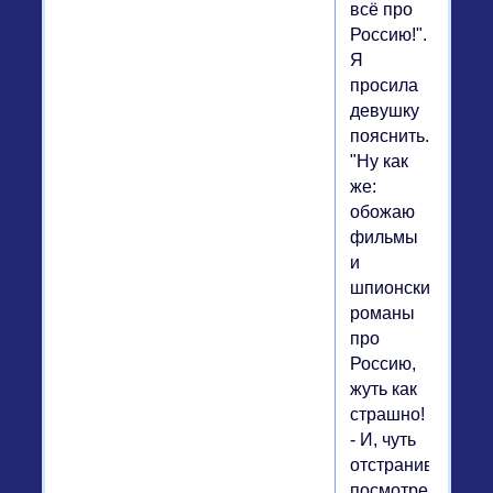
всё про
Россию!".
Я
просила
девушку
пояснить.
"Ну как
же:
обожаю
фильмы
и
шпионские
романы
про
Россию,
жуть как
страшно!
- И, чуть
отстранившись,
посмотрела