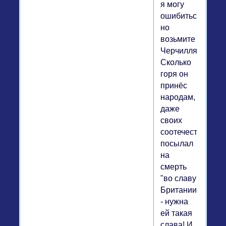
я могу
ошибиться,
но
возьмите
Черчилля.
Сколько
горя он
принёс
народам,
даже
своих
соотечественник
посылал
на
смерть
"во славу
Британии"
- нужна
ей такая
слава! И