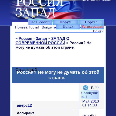
Нов. сообщ
Форум
Портал
Поиск
Регистрация
Привет, Гость!
Войдите
или
зарегистрируйтесь
.
Войти
»
Россия - Запад
»
ЗАПАД О
СОВРЕМЕННОЙ РОССИИ
»
Россия? Не
могу не думать об этой стране.
Страница:
1
Россия? Не могу не думать об этой
стране.
Поделиться
Ср, 22
1
Май 2013
аверс12
01:14:09
Аспирант
Чтобы