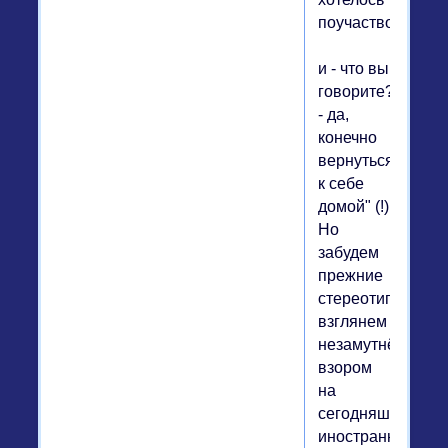
поучаствовать
и - что вы
говорите?
- да,
конечно
вернуться
к себе
домой" (!)
Но
забудем
прежние
стереотипы,
взглянем
незамутнённым
взором
на
сегодняшнего
иностранного