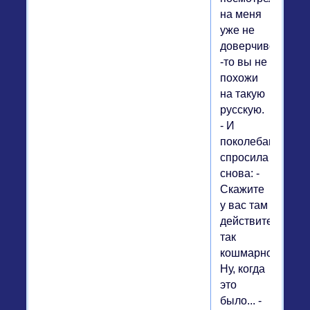
на меня
уже не
доверчиво:Вооб
-то вы не
похожи
на такую
русскую.
- И
поколебавшись,
спросила
снова: -
Скажите
у вас там
действительно
так
кошмарно?"
Ну, когда
это
было... -