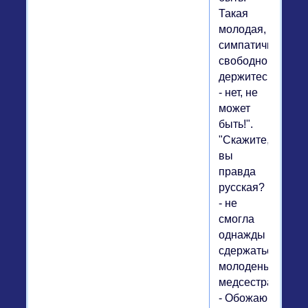
Такая
молодая,
симпатичная,
свободно
держитесь
- нет, не
может
быть!".
"Скажите,
вы
правда
русская?
- не
смогла
однажды
сдержаться
молоденькая
медсестра.
- Обожаю