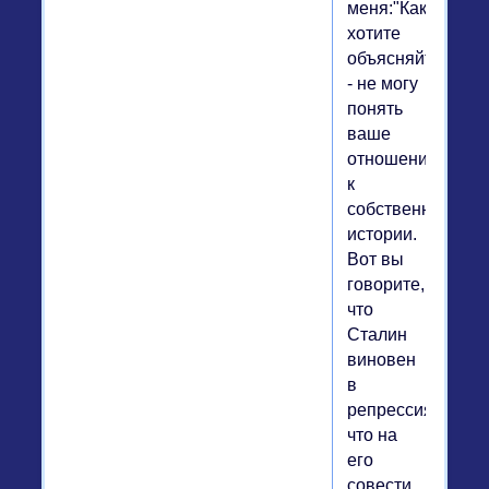
меня:"Как
хотите
объясняйте
- не могу
понять
ваше
отношение
к
собственной
истории.
Вот вы
говорите,
что
Сталин
виновен
в
репрессиях,
что на
его
совести