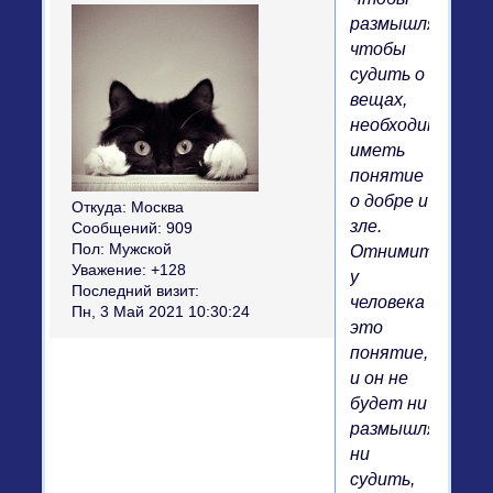
размышлять,
чтобы
судить о
вещах,
необходимо
иметь
понятие
о добре и
Откуда:
Москва
зле.
Сообщений:
909
Пол:
Мужской
Отнимите
Уважение:
+128
у
Последний визит:
человека
Пн, 3 Май 2021 10:30:24
это
понятие,
и он не
будет ни
размышлять,
ни
судить,