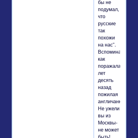
бы не
подумал,
что
русские
так
похожи
на нас".
Вспоминается,
как
поражалась
лет
десять
назад
пожилая
англичанка:"
Не ужели
вы из
Москвы-
не может
быть!