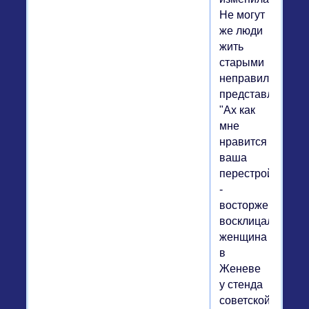
Не могут
же люди
жить
старыми
неправильными
представлениями
"Ах как
мне
нравится
ваша
перестройка!
-
восторженно
восклицала
женщина
в
Женеве
у стенда
советской