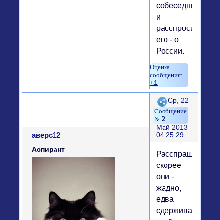
собеседника
и
расспросим
его - о
России.
+1
Поделиться
Ср, 22
2
Май 2013
аверс12
04:25:29
Аспирант
Расспрашивали
скорее
они -
жадно,
едва
сдерживаясь,