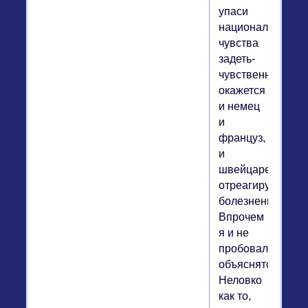
упаси
национальные
чувства
задеть-
чувственным
окажется
и немец
и
француз,
и
швейцарец,
отреагируют
болезненно.
Впрочем
я и не
пробовала
объяснятся.
Неловко
как то,