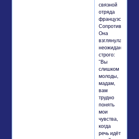
связной
отряда
французского
Сопротивления.
Она
взглянула
неожиданно
строго:
"Вы
слишком
молоды,
мадам,
вам
трудно
понять
мои
чувства,
когда
речь идёт