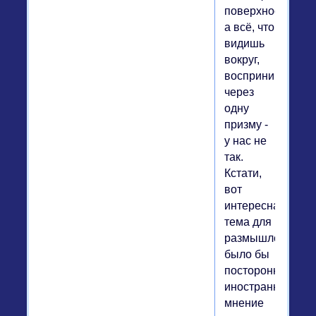
поверхности,
а всё, что
видишь
вокруг,
воспринимаешь
через
одну
призму -
у нас не
так.
Кстати,
вот
интересная
тема для
размышлений-
было бы
постороннее,
иностранное
мнение