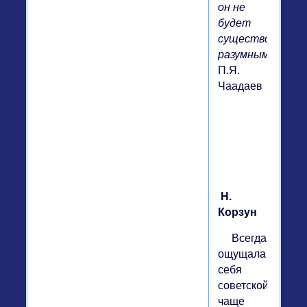
он не
будет
существом
разумным.
П.Я.
Чаадаев
Н.
Корзун
Всегда
ощущала
себя
советской,
чаще