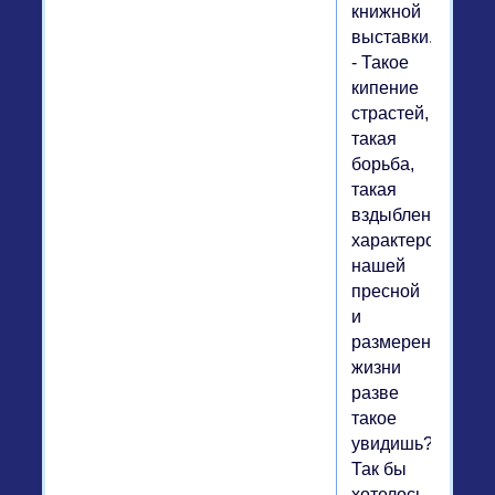
книжной
выставки.
- Такое
кипение
страстей,
такая
борьба,
такая
вздыбленность
характеров...В
нашей
пресной
и
размеренной
жизни
разве
такое
увидишь?
Так бы
хотелось