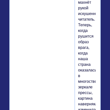
махнёт
рукой
искушенный
читатель.
Теперь,
когда
рушится
образ
врага,
когда
наша
страна
оказалась
в
многостворчато
зеркале
прессы,
картина
наверняка
изменилась.