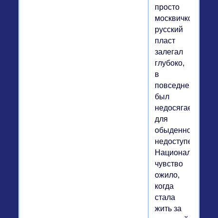
просто
москвичкой-
русский
пласт
залегал
глубоко,
в
повседневности
был
недосягаем,
для
обыденности
недоступен.
Национальное
чувство
ожило,
когда
стала
жить за