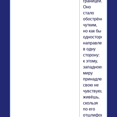
границей.
Оно
стало
обострённым,
чутким,
но как бы
односторонним,
направленным
в одну
сторону:
к этому,
западноевропей
миру
принадлежность
свою не
чувствуешь,
живёшь,
скользя
по его
отшлифованной