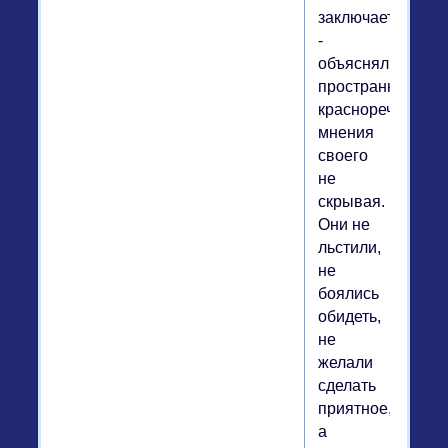
заключается?
-
объяснялись
пространно,
красноречиво,
мнения
своего
не
скрывая.
Они не
льстили,
не
боялись
обидеть,
не
желали
сделать
приятное,
а