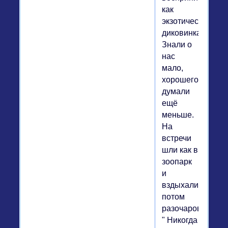
как
экзотическая
диковинка.
Знали о
нас
мало,
хорошего
думали
ещё
меньше.
На
встречи
шли как в
зоопарк
и
вздыхали
потом
разочарованно:
" Никогда