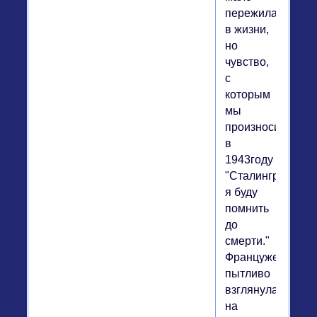
пережила
в жизни,
но
чувство,
с
которым
мы
произносили
в
1943году
"Сталинград",
я буду
помнить
до
смерти."
Француженка
пытливо
взглянула
на