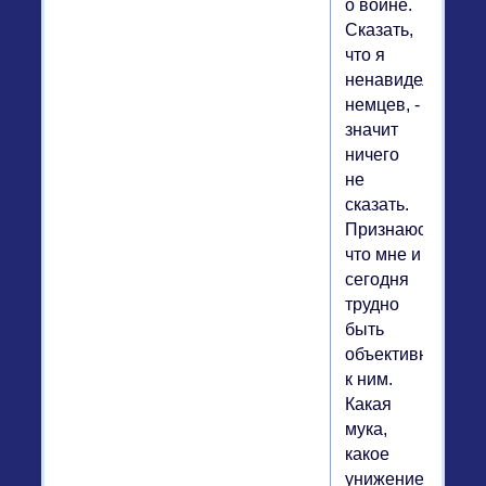
о войне.
Сказать,
что я
ненавидела
немцев, -
значит
ничего
не
сказать.
Признаюсь,
что мне и
сегодня
трудно
быть
объективной
к ним.
Какая
мука,
какое
унижение