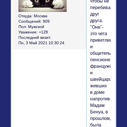
чтобы не
перебивать
друг
Откуда:
Москва
друга.
Сообщений:
909
Пол:
Мужской
"Они"-
Уважение:
+128
это чета
Последний визит:
приветливых
Пн, 3 Май 2021 10:30:24
и
общительных
пенсионеров
француженки
и
швейцарца
живших
в доме
напротив.
Мадам
Бенуа, в
прошлом,
была