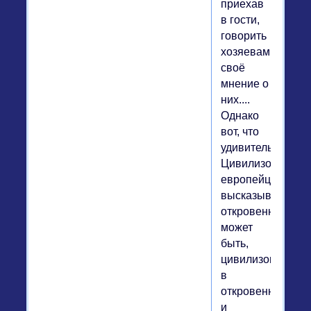
приехав
в гости,
говорить
хозяевам
своё
мнение о
них....
Однако
вот, что
удивительно.
Цивилизованны
европейцы
высказывались
откровенно-
может
быть,
цивилизованност
в
откровенности
и