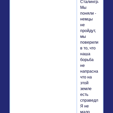
Сталинград!
Мы
поняли -
немцы
не
пройдут,
мы
поверили
в то, что
наша
борьба
не
напрасна,
что на
этой
земле
есть
справедливость.
Я не
мало