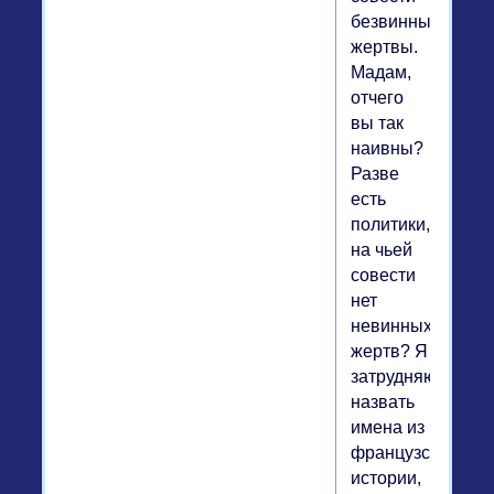
безвинные
жертвы.
Мадам,
отчего
вы так
наивны?
Разве
есть
политики,
на чьей
совести
нет
невинных
жертв? Я
затрудняюсь
назвать
имена из
французской
истории,