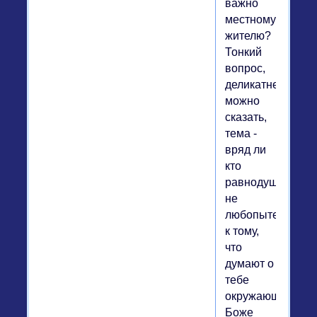
важно
местному
жителю?
Тонкий
вопрос,
деликатнейшая,
можно
сказать,
тема -
вряд ли
кто
равнодушен,
не
любопытен
к тому,
что
думают о
тебе
окружающие.
Боже