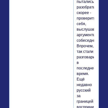
пытались
разобраться,
скорее -
проверить
себя,
выслушав
аргументы
собеседника.
Впрочем,
так стали
разговаривать
в
последнее
время.
Ещё
недавно
русский
за
границей
воспринимался