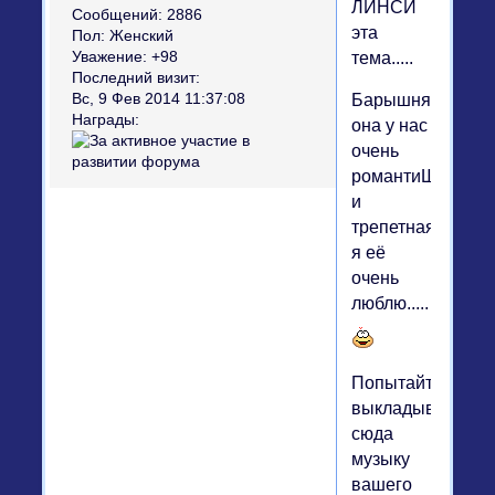
ЛИНСИ
Сообщений:
2886
эта
Пол:
Женский
тема.....
Уважение:
+98
Последний визит:
Вс, 9 Фев 2014 11:37:08
Барышня
Награды:
она у нас
очень
романтиШная
и
трепетная.....
я её
очень
люблю.....
Попытайтесь
выкладывать
сюда
музыку
вашего