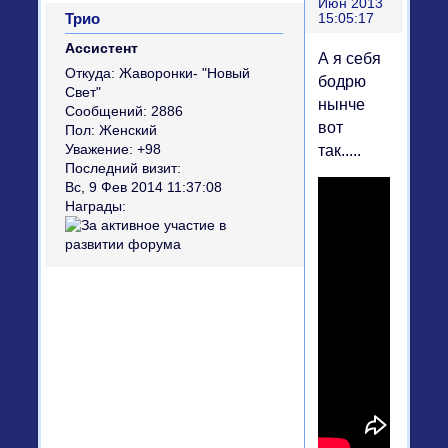
Июн 2013
Трио
15:05:17
Ассистент
А я себя
Откуда:
Жаворонки- "Новый
бодрю
Свет"
нынче
Сообщений:
2886
вот
Пол:
Женский
так.....
Уважение:
+98
Последний визит:
Вс, 9 Фев 2014 11:37:08
Награды: