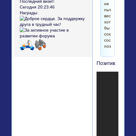
Последний визит:
не
Сегодня 20:23:46
пытаюсь
Награды:
веселиться......
хоть
бы
сохранить
состояние
позитивное....
Позитив