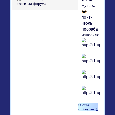
музыка........
.....
пойти
чтоль
прораба
изнасиловать??
0