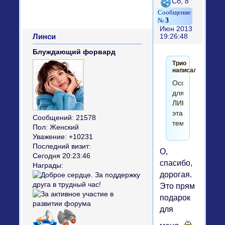
Поделиться
Сб, 8
3
Июн 2013
Линси
19:26:48
Блуждающий форвард
Трио
написал(а):
Особенно
для
ЛИНСИ
эта
Сообщений:
21578
тема.....
Пол:
Женский
Уважение:
+10231
Последний визит:
О,
Сегодня 20:23:46
спасибо,
Награды:
дорогая.
Это прям
подарок
для