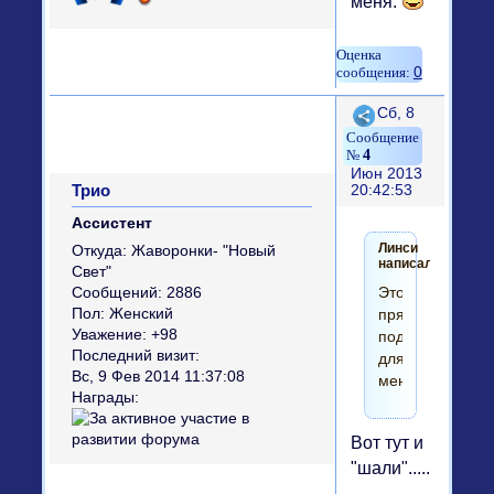
меня.
0
Поделиться
Сб, 8
4
Июн 2013
Трио
20:42:53
Ассистент
Линси
Откуда:
Жаворонки- "Новый
написал(а):
Свет"
Это
Сообщений:
2886
Пол:
Женский
прям
Уважение:
+98
подарок
Последний визит:
для
Вс, 9 Фев 2014 11:37:08
меня.
Награды:
Вот тут и
"шали"......