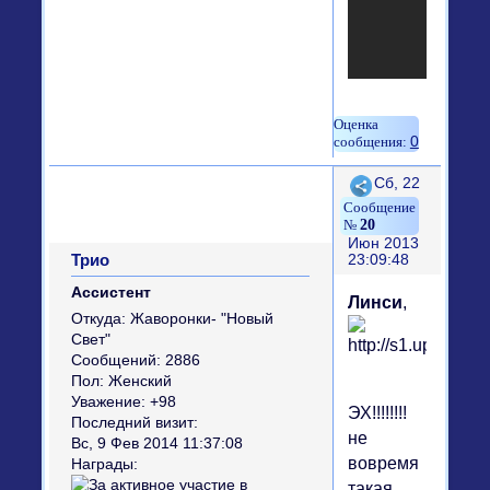
0
Поделиться
Сб, 22
20
Июн 2013
Трио
23:09:48
Ассистент
Линси
,
Откуда:
Жаворонки- "Новый
Свет"
Сообщений:
2886
Пол:
Женский
Уважение:
+98
ЭХ!!!!!!!!
Последний визит:
не
Вс, 9 Фев 2014 11:37:08
вовремя
Награды:
такая