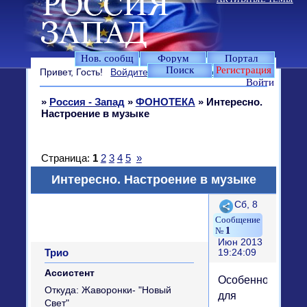
Нов. сообщ
Форум
Портал
Поиск
Регистрация
Привет, Гость!
Войдите
или
зарегистрируйтесь
.
Войти
»
Россия - Запад
»
ФОНОТЕКА
»
Интересно.
Настроение в музыке
Страница:
1
2
3
4
5
»
Интересно. Настроение в музыке
Поделиться
Сб, 8
1
Июн 2013
Трио
19:24:09
Ассистент
Особенно
Откуда:
Жаворонки- "Новый
для
Свет"