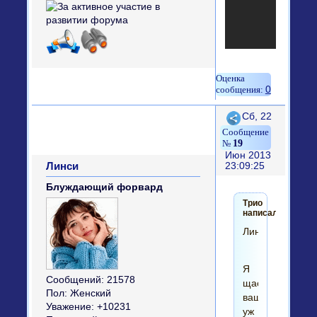
0
Поделиться
Сб, 22
19
Июн 2013
Линси
23:09:25
Блуждающий форвард
Трио
написал(а):
Линси,
Я
Сообщений:
21578
щасом
Пол:
Женский
ваще
Уважение:
+10231
уж