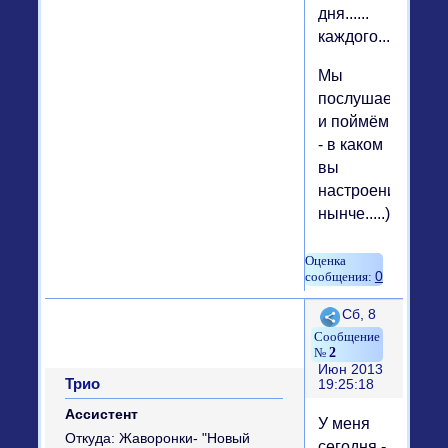
дня......
каждого....
Мы
послушаем
и поймём
- в каком
вы
настроении
нынче.....))
0
Поделиться
Сб, 8
2
Июн 2013
Трио
19:25:18
Ассистент
У меня
Откуда:
Жаворонки- "Новый
сегодня -