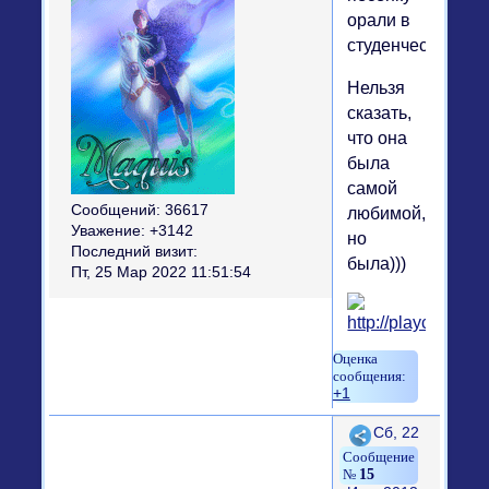
орали в
студенчестве)))
Нельзя
сказать,
что она
была
самой
Сообщений:
36617
любимой,
Уважение:
+3142
но
Последний визит:
была)))
Пт, 25 Мар 2022 11:51:54
+1
Поделиться
Сб, 22
15