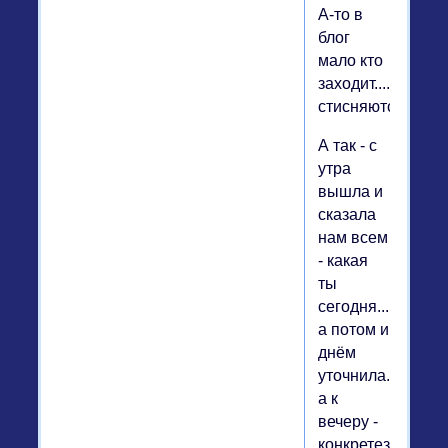
А-то в
блог
мало кто
заходит......
стисняются)))))))))
А так - с
утра
вышла и
сказала
нам всем
- какая
ты
сегодня......
а потом и
днём
уточнила.....
а к
вечеру -
конкретезировала..