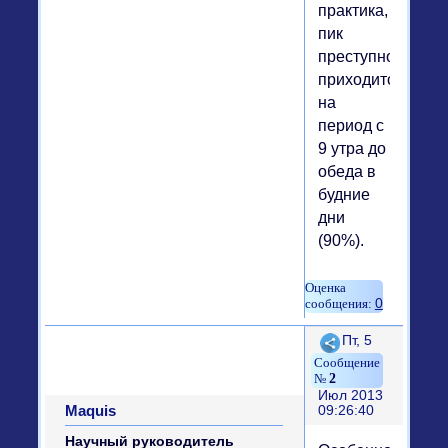
практика,
пик
преступности
приходится
на
период с
9 утра до
обеда в
будние
дни
(90%).
0
Поделиться
Пт, 5
2
Июл 2013
Maquis
09:26:40
Научный руководитель