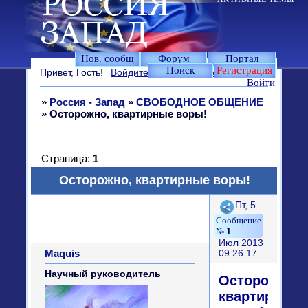
Нов. сообщ
Форум
Портал
Поиск
Регистрация
Привет, Гость!
Войдите
или
зарегистрируйтесь
.
Войти
»
Россия - Запад
»
СВОБОДНОЕ ОБЩЕНИЕ
»
Осторожно, квартирные воры!
Страница:
1
Осторожно, квартирные воры!
Поделиться
Пт, 5
1
Июл 2013
Maquis
09:26:17
Научный руководитель
Осторожно,
квартирные