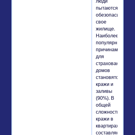
люди
пытаются
обезопасить
свое
жилище.
Наиболее
популярными
причинами
для
страхования
домов
становятся
кражи и
заливы
(90%). В
общей
сложности,
кражи в
квартирах
составляют