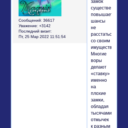
замок
существенно
повышает
Сообщений:
36617
шансы
Уважение:
+3142
не
Последний визит:
расстаться
Пт, 25 Мар 2022 11:51:54
со своим
имуществом.
Многие
воры
делают
«ставку»
именно
на
плохие
замки,
обладая
тысячами
отмычек
к разным