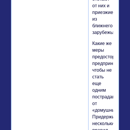
от них и
приезжие
из
ближнего
зарубежья.
Какие же
меры
предосторожнос
предпринять,
чтобы не
стать
еще
одним
пострадавшим
от
«домушников»?
Придерживайтес
нескольких