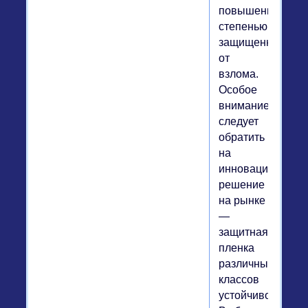
повышенной
степенью
защищенности
от
взлома.
Особое
внимание
следует
обратить
на
инновационное
решение
на рынке
—
защитная
пленка
различных
классов
устойчивости.