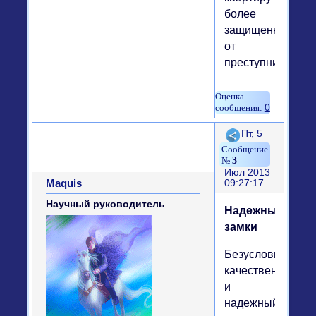
более
защищенной
от
преступников?
0
Поделиться
Пт, 5
3
Июл 2013
Maquis
09:27:17
Научный руководитель
Надежные
замки
Безусловно,
качественный
и
надежный