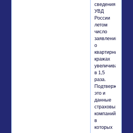
сведениям
УВД
России
летом
число
заявлений
о
квартирных
кражах
увеличивается
в 1,5
раза.
Подтверждают
это и
данные
страховых
компаний,
в
которых