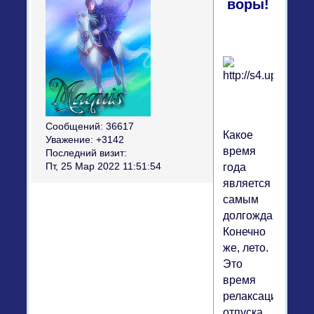
воры!
Сообщений:
36617
Какое
Уважение:
+3142
время
Последний визит:
Пт, 25 Мар 2022 11:51:54
года
является
самым
долгожданным?
Конечно
же, лето.
Это
время
релаксации,
отпуска,