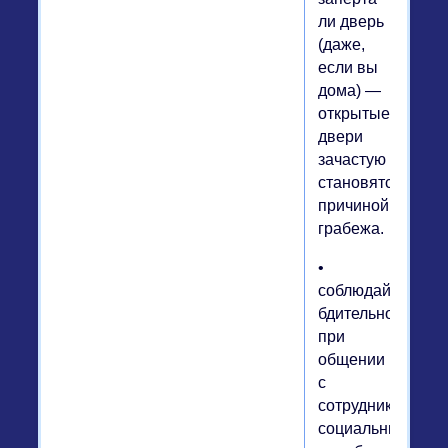
ли дверь
(даже,
если вы
дома) —
открытые
двери
зачастую
становятся
причиной
грабежа.
•
соблюдайте
бдительность
при
общении
с
сотрудниками
социальных