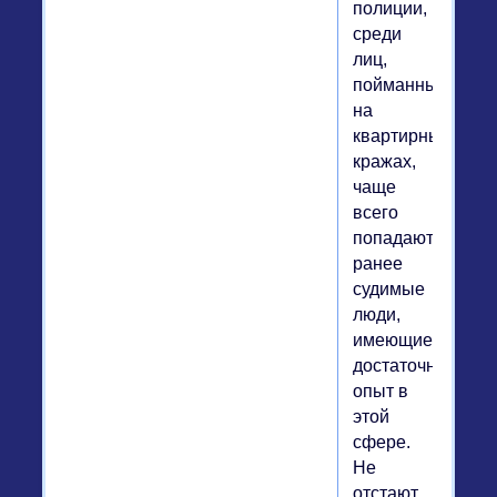
полиции,
среди
лиц,
пойманных
на
квартирных
кражах,
чаще
всего
попадаются
ранее
судимые
люди,
имеющие
достаточный
опыт в
этой
сфере.
Не
отстают