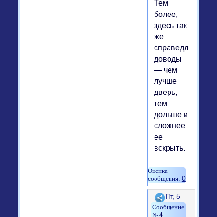
Тем
более,
здесь так
же
справедливы
доводы
— чем
лучше
дверь,
тем
дольше и
сложнее
ее
вскрыть.
0
Поделиться
Пт, 5
4