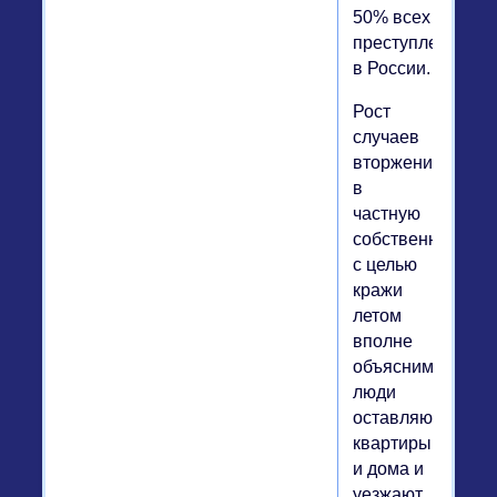
50% всех
преступлений
в России.
Рост
случаев
вторжения
в
частную
собственность
с целью
кражи
летом
вполне
объясним:
люди
оставляют
квартиры
и дома и
уезжают