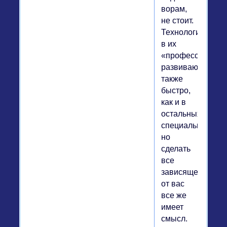
ворам,
не стоит.
Технологии
в их
«профессии»
развиваются
также
быстро,
как и в
остальных
специальностях,
но
сделать
все
зависящее
от вас
все же
имеет
смысл.