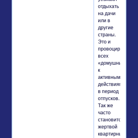
отдыхать
на дачи
или в
другие
страны.
Это и
провоцирует
всех
«домушников»
к
активным
действиям
в период
отпусков.
Так же
часто
становится
жертвой
квартирных