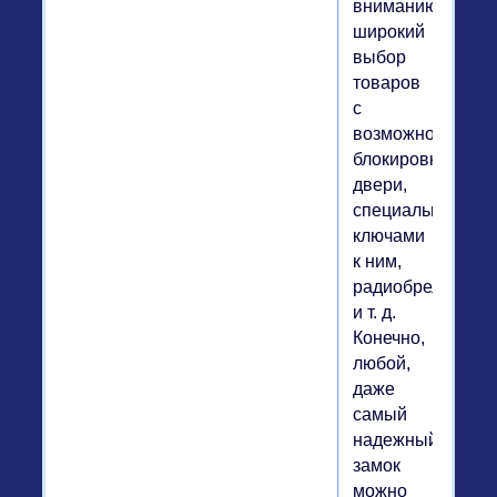
вниманию
широкий
выбор
товаров
с
возможностью
блокировки
двери,
специальными
ключами
к ним,
радиобрелоками
и т. д.
Конечно,
любой,
даже
самый
надежный
замок
можно