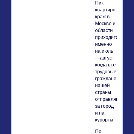
Пик
квартирных
краж в
Москве и
области
приходится
именно
на июль
—август,
когда все
трудовые
граждане
нашей
страны
отправляются
за город
и на
курорты.
По