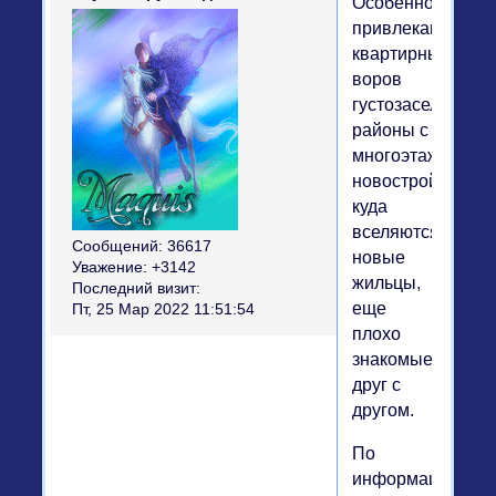
Особенно
привлекают
квартирных
воров
густозаселенные
районы с
многоэтажными
новостройками,
куда
вселяются
Сообщений:
36617
новые
Уважение:
+3142
жильцы,
Последний визит:
еще
Пт, 25 Мар 2022 11:51:54
плохо
знакомые
друг с
другом.
По
информации