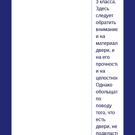
3 класса.
Здесь
следует
обратить
внимание
и на
материал
двери, и
на его
прочность,
и на
целостность.
Однако
обольщаться
по
поводу
того, что
есть
двери, не
подвластные