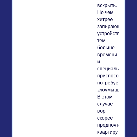
вскрыть.
Но чем
хитрее
запирающее
устройство,
тем
больше
времени
и
специальных
приспособлений
потребуется
злоумышленнику
В этом
случае
вор
скорее
предпочтет
квартиру