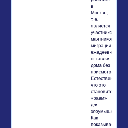
в
Москве,
т. е.
является
участником
маятниковой
миграции,
ежедневно
оставляя
дома без
присмотра.
Естественно,
что это
становится
«раем»
для
злоумышленнико
Как
показывает