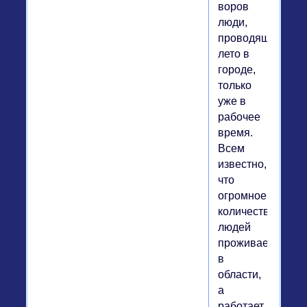
воров
люди,
проводящие
лето в
городе,
только
уже в
рабочее
время.
Всем
известно,
что
огромное
количество
людей
проживает
в
области,
а
работает