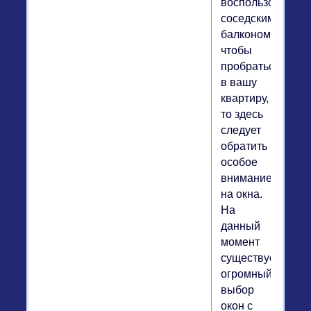
воспользоваться
соседским
балконом,
чтобы
пробраться
в вашу
квартиру,
то здесь
следует
обратить
особое
внимание
на окна.
На
данный
момент
существует
огромный
выбор
окон с