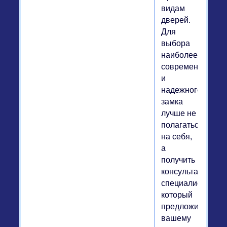
видам
дверей.
Для
выбора
наиболее
современного
и
надежного
замка
лучше не
полагаться
на себя,
а
получить
консультацию
специалиста,
который
предложит
вашему