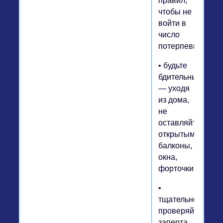
правил,
чтобы не
войти в
число
потерпевших:
• будьте
бдительны
— уходя
из дома,
не
оставляйте
открытыми
балконы,
окна,
форточки.
•
тщательно
проверяйте,
заперта