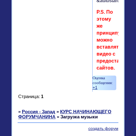
&autostart=false
P.S. По
этому
же
принципу
можно
вставлять
видео с
предоставленн
сайтов.
+1
Страница:
1
»
Россия - Запад
»
КУРС НАЧИНАЮЩЕГО
ФОРУМЧАНИНА
»
Загрузка музыки
создать форум