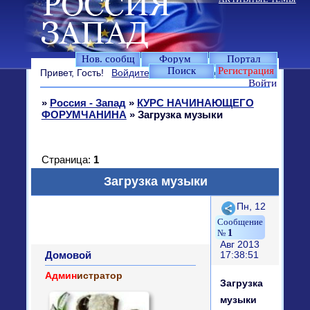
Нов. сообщ
Форум
Портал
Поиск
Регистрация
Привет, Гость!
Войдите
или
зарегистрируйтесь
.
Войти
»
Россия - Запад
»
КУРС НАЧИНАЮЩЕГО
ФОРУМЧАНИНА
»
Загрузка музыки
Страница:
1
Загрузка музыки
Поделиться
Пн, 12
1
Авг 2013
Домовой
17:38:51
Админ
истратор
Загрузка
музыки