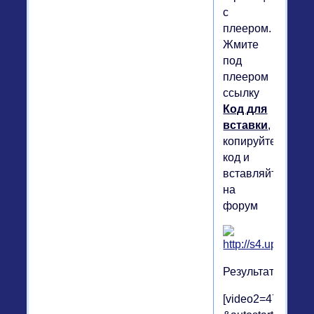
с
плеером.
Жмите
под
плеером
ссылку
Код для
вставки
,
копируйте
код и
вставляйте
на
форум
Результат:
[video2=470|75]htt