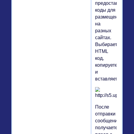
предоставлены
коды для
размещения
на
разных
сайтах.
Выбираете
HTML
код,
копируете
и
вставляете.
После
отправки
сообщения
получаете