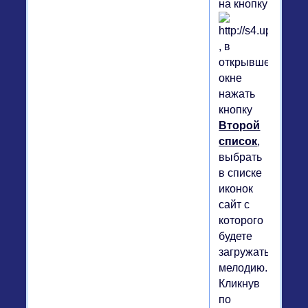
на кнопку
, в
открывшемся
окне
нажать
кнопку
Второй
список
,
выбрать
в списке
иконок
сайт с
которого
будете
загружать
мелодию.
Кликнув
по