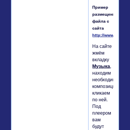
Пример
размещение
файла с
сайта
http://www.yapfiles
На сайте
жмём
вкладку
Музыка
,
находим
необходимую
композицию,
кликаем
по ней.
Под
плеером
вам
будут