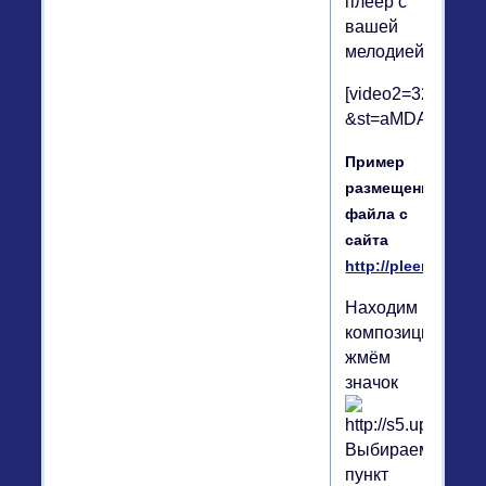
плеер с
вашей
мелодией
[video2=320|240]ht
&st=aMDA2NjQ1ND
Пример
размещение
файла с
сайта
http://pleer.com
Находим
композицию,
жмём
значок
Выбираем
пункт