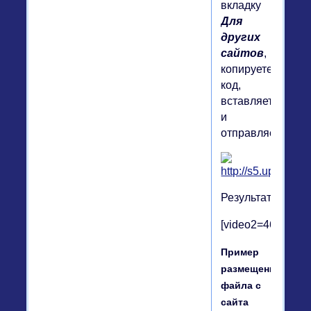
вкладку
Для
других
сайтов
,
копируете
код,
вставляете
и
отправляете.
Результат:
[video2=460|100]h
Пример
размещение
файла с
сайта