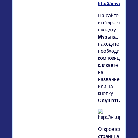
http://privet.ru
На сайте
выбираете
вкладку
Музыка
,
находите
необходимую
композицию,
кликаете
на
название
или на
кнопку
Слушать
.
Откроется
страница