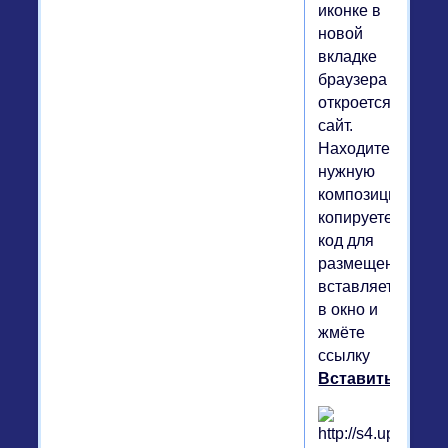
иконке в
новой
вкладке
браузера
откроется
сайт.
Находите
нужную
композицию,
копируете
код для
размещения,
вставляете
в окно и
жмёте
ссылку
Вставить