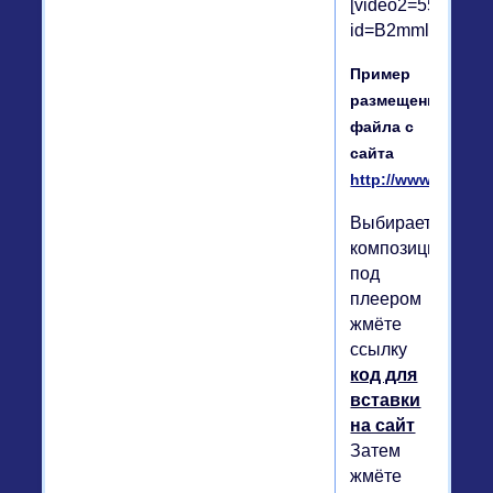
[video2=550|110]h
id=B2mmlhBc646a
Пример
размещение
файла с
сайта
http://www.realmus
Выбираете
композицию,
под
плеером
жмёте
ссылку
код для
вставки
на сайт
Затем
жмёте