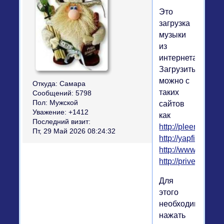
Это
загрузка
музыки
из
интернета.
Загрузить
можно с
Откуда:
Самара
таких
Сообщений:
5798
Пол:
Мужской
сайтов
Уважение:
+1412
как
Последний визит:
http://pleer.com
Пт, 29 Май 2026 08:24:32
http://yapfiles.ru
http://www.realmus
http://privet.ru
Для
этого
необходимо
нажать