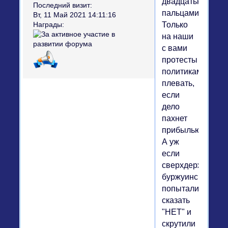
двадцатью
Последний визит:
пальцами!
Вт, 11 Май 2021 14:11:16
Только
Награды:
на наши
с вами
протесты
политикам
плевать,
если
дело
пахнет
прибылью.
А уж
если
сверхдержаве
буржуинской
попытались
сказать
"НЕТ" и
скрутили