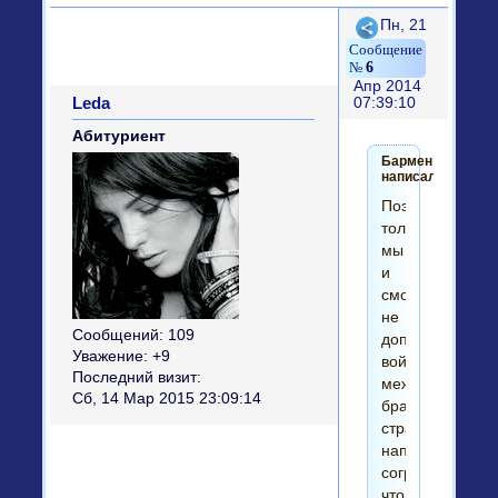
Поделиться
Пн, 21
6
Апр 2014
Leda
07:39:10
Абитуриент
Бармен
написал(а):
Поэтому
только
мы
и
сможем
не
Сообщений:
109
допустить
Уважение:
+9
войны
Последний визит:
между
Сб, 14 Мар 2015 23:09:14
братскими
странами,
напоминая
согражданам,
что