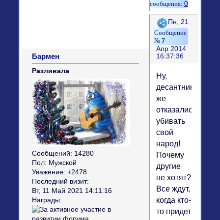
0
Поделиться
Пн, 21
7
Апр 2014
Бармен
16:37:36
Разливала
Ну,
десантники
же
отказались
убивать
свой
народ!
Сообщений:
14280
Почему
Пол:
Мужской
другие
Уважение:
+2478
не хотят?
Последний визит:
Все ждут,
Вт, 11 Май 2021 14:11:16
когда кто-
Награды:
то придет