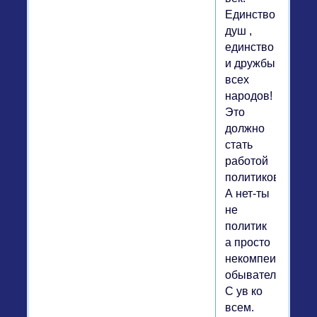
Единство
душ ,
единство
и дружбы
всех
народов!
Это
должно
стать
работой
политиков.
А нет-ты
не
политик
а просто
некомпеиентный
обыватель.
С ув ко
всем.