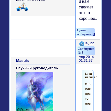
и нам
сделает
что-то
хорошее...
0
Поделиться
Вт, 22
8
Апр 2014
Maquis
01:31:57
Научный руководитель
Leda
написал(а):
многие
говорят,
пройдена
точка
невозврата,