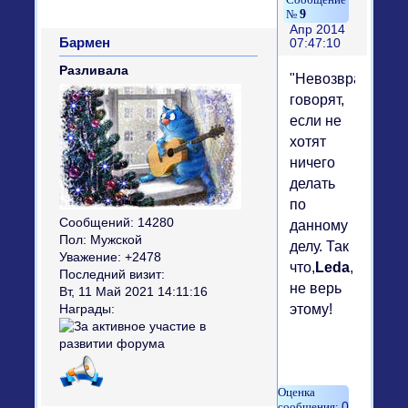
9
Апр 2014
Бармен
07:47:10
Разливала
"Невозврат"
говорят,
если не
хотят
ничего
делать
по
Сообщений:
14280
данному
Пол:
Мужской
делу. Так
Уважение:
+2478
что,
Leda
,
Последний визит:
не верь
Вт, 11 Май 2021 14:11:16
этому!
Награды:
0