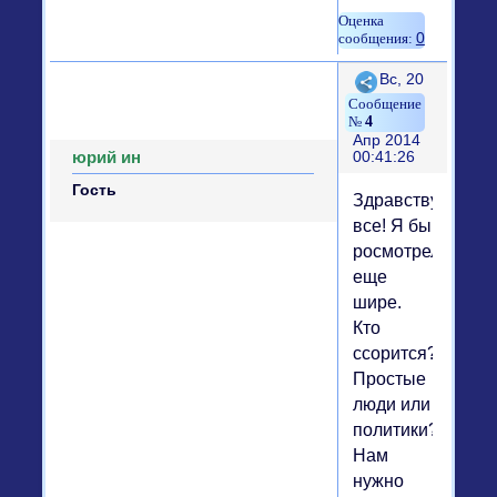
0
Поделиться
Вс, 20
4
Апр 2014
юрий ин
00:41:26
Гость
Здравствуйте
все! Я бы
росмотрел
еще
шире.
Кто
ссорится?
Простые
люди или
политики?
Нам
нужно