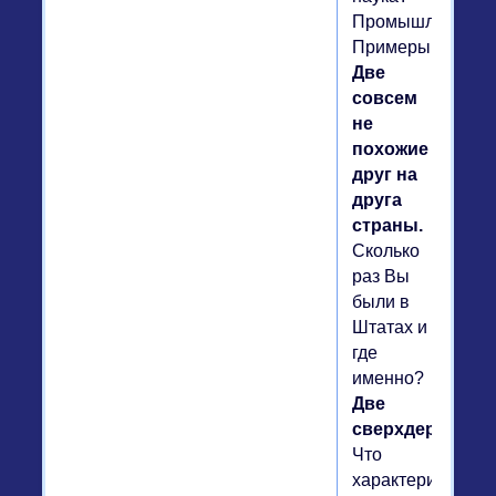
Промышленност
Примеры.
Две
совсем
не
похожие
друг на
друга
страны.
Сколько
раз Вы
были в
Штатах и
где
именно?
Две
сверхдержавы.
Что
характеризует