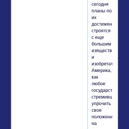
сегодня
планы по
их
достижению
строятся
с еще
большим
изяществом
и
изобретательнос
Америка,
как
любое
государство,
стремившееся
упрочить
свое
положение
на