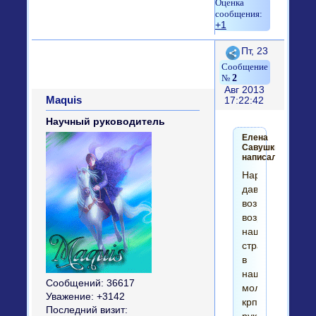
+1
Поделиться
Пт, 23
2
Авг 2013
Maquis
17:22:42
Научный руководитель
Елена
Савушкина
написал(а):
Народ
давайте
возьмем
возрождение
нашей
страны
в
наши
Сообщений:
36617
молодые
Уважение:
+3142
крпекие
Последний визит: