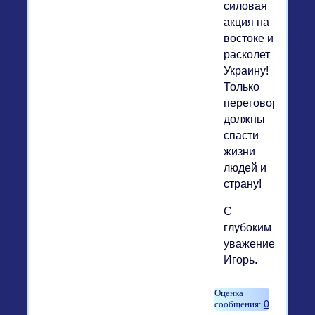
силовая
акция на
востоке и
расколет
Украину!
Только
переговоры
должны
спасти
жизни
людей и
страну!
С
глубоким
уважением,
Игорь.
0