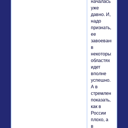
началась
уже
давно. И,
надо
признать,
ее
завоевание
в
некоторых
областях
идет
вполне
успешно.
А в
стремлении
показать,
как в
России
плохо, а
в