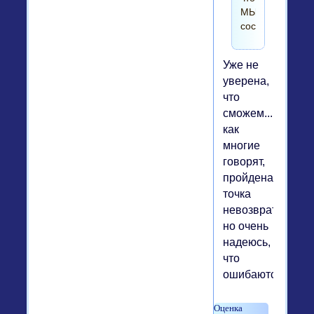
МЫ
соседи!
Уже не
уверена,
что
сможем...
как
многие
говорят,
пройдена
точка
невозврата,
но очень
надеюсь,
что
ошибаются.