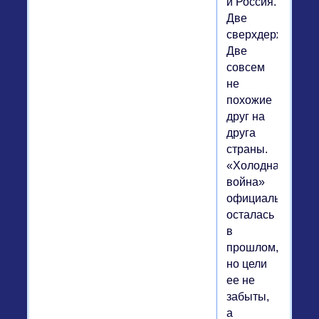
и Россия.
Две
сверхдержавы.
Две
совсем
не
похожие
друг на
друга
страны.
«Холодная
война»
официально
осталась
в
прошлом,
но цели
ее не
забыты,
а