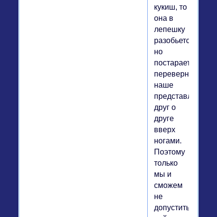
кукиш, то
она в
лепешку
разобьется,
но
постарается
перевернуть
наше
представление
друг о
друге
вверх
ногами.
Поэтому
только
мы и
сможем
не
допустить