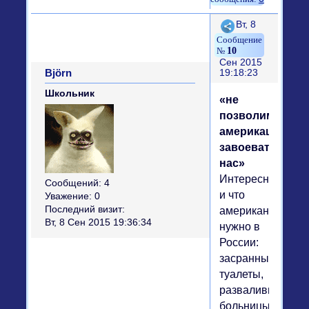
Поделиться
Вт, 8
10
Сен 2015
Björn
19:18:23
Школьник
«не
позволим
америкашкам
завоевать
нас»
Интересно,
Сообщений:
4
и что
Уважение:
0
Последний визит:
американцам
Вт, 8 Сен 2015 19:36:34
нужно в
России:
засранные
туалеты,
развалившиеся
больницы,