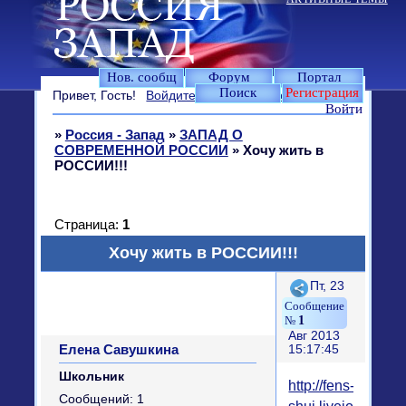
Нов. сообщ
Форум
Портал
Поиск
Регистрация
Привет, Гость!
Войдите
или
зарегистрируйтесь
.
Войти
»
Россия - Запад
»
ЗАПАД О
СОВРЕМЕННОЙ РОССИИ
»
Хочу жить в
РОССИИ!!!
Страница:
1
Хочу жить в РОССИИ!!!
Поделиться
Пт, 23
1
Авг 2013
Елена Савушкина
15:17:45
Школьник
http://fens-
Сообщений:
1