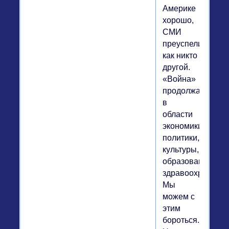
Америке
хорошо,
СМИ
преуспели
как никто
другой.
«Война»
продолжается:
в
области
экономики,
политики,
культуры,
образования,
здравоохранения
Мы
можем с
этим
бороться.