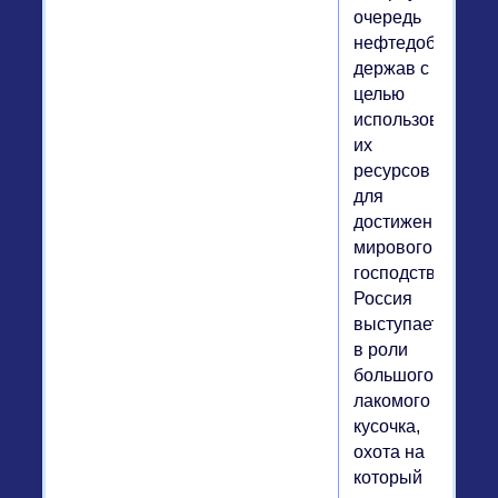
очередь
нефтедобывающ
держав с
целью
использования
их
ресурсов
для
достижения
мирового
господства.
Россия
выступает
в роли
большого
лакомого
кусочка,
охота на
который