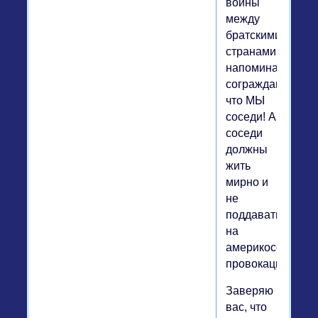
войны
между
братскими
странами,
напоминая
согражданам,
что МЫ
соседи! А
соседи
должны
жить
мирно и
не
поддаваться
на
америкосские
провокации.
Заверяю
вас, что