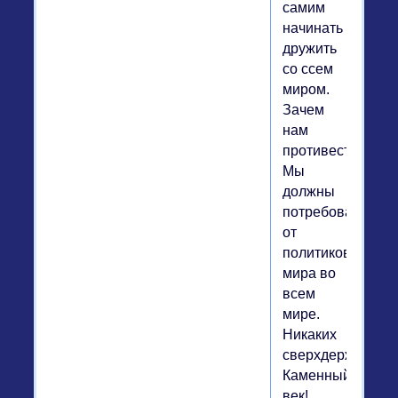
самим
начинать
дружить
со ссем
миром.
Зачем
нам
противестояния?
Мы
должны
потребовать
от
политиков
мира во
всем
мире.
Никаких
сверхдержав!
Каменный
век!