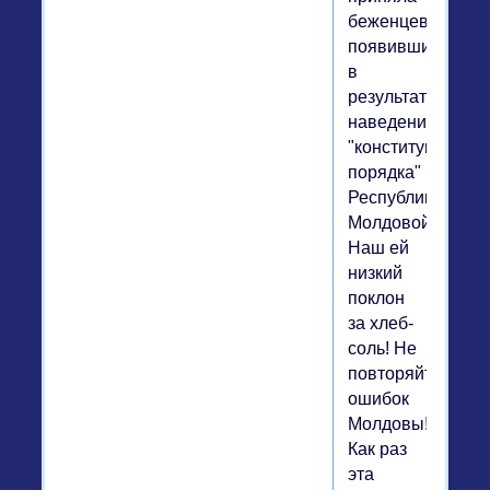
беженцев,
появившихся
в
результате
наведения
"конституционно
порядка"
Республикой
Молдовой.
Наш ей
низкий
поклон
за хлеб-
соль! Не
повторяйте
ошибок
Молдовы!
Как раз
эта