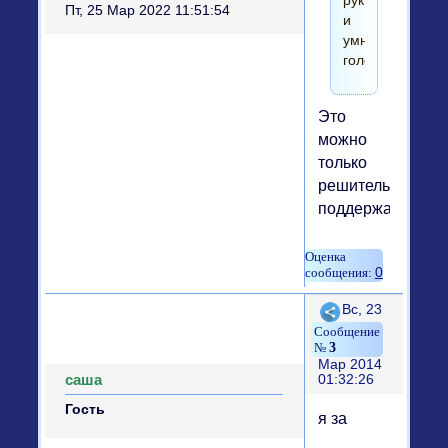
руки
Пт, 25 Мар 2022 11:51:54
и
умные
головы!!!
Это
можно
только
решительно
поддержать.)))
0
Поделиться
Вс, 23
3
Мар 2014
саша
01:32:26
Гость
я за