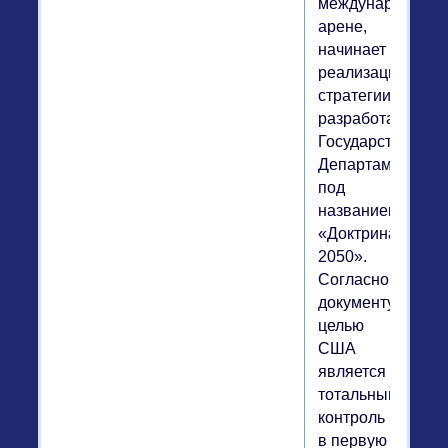
международной
арене,
начинает
реализацию
стратегии,
разработанной
Государственны
Департаментом,
под
названием
«Доктрина
2050».
Согласно
документу,
целью
США
является
тотальный
контроль
в первую