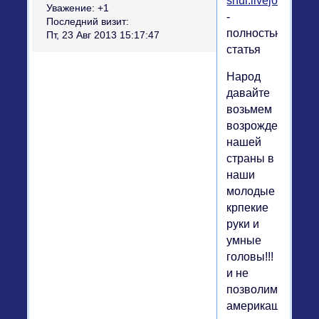
shui.livejournal.c
Уважение:
+1
-
Последний визит:
полностью
Пт, 23 Авг 2013 15:17:47
статья
Народ
давайте
возьмем
возрождение
нашей
страны в
наши
молодые
крпекие
руки и
умные
головы!!!
и не
позволим
америкашкам