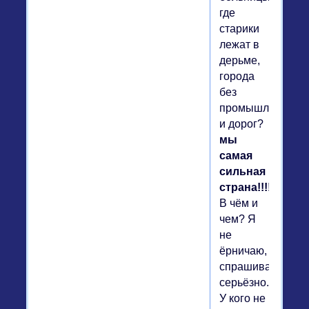
где
старики
лежат в
дерьме,
города
без
промышленност
и дорог?
мы
самая
сильная
страна!!!!
В чём и
чем? Я
не
ёрничаю,
спрашиваю
серьёзно.
У кого не