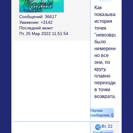
Как
показывает
Сообщений:
36617
история
Уважение:
+3142
точек
Последний визит:
Пт, 25 Мар 2022 11:51:54
"невозврата"
было
немеренно,
но все
они, по
кругу,
плавно
переходили
в точки
возврата.)))
0
Поделиться
Вт, 22